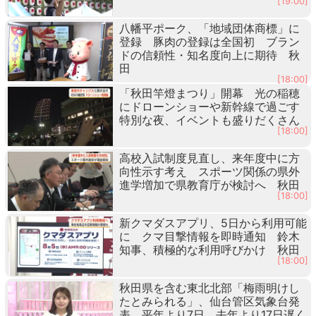
[19:00]
八幡平ポーク、「地域団体商標」に
登録 豚肉の登録は全国初 ブラン
ドの信頼性・知名度向上に期待 秋
田
[18:00]
「秋田竿燈まつり」開幕 光の稲穂
にドローンショーや新幹線で過ごす
特別な夜、イベントも盛りだくさん
[18:00]
高校入試制度見直し、来年度中に方
向性示す考え スポーツ関係の県外
進学増加で県教育庁が検討へ 秋田
[18:00]
新クマダスアプリ、5日から利用可能
に クマ目撃情報を即時通知 鈴木
知事、積極的な利用呼びかけ 秋田
[18:00]
秋田県を含む東北北部「梅雨明けし
たとみられる」、仙台管区気象台発
表 平年より7日、去年より17日遅く