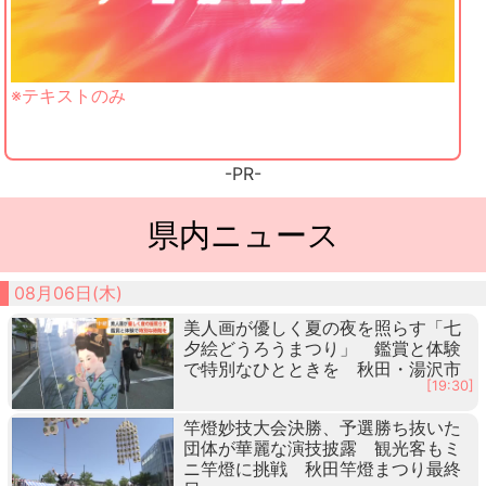
※テキストのみ
-PR-
県内ニュース
08月06日(木)
美人画が優しく夏の夜を照らす「七
夕絵どうろうまつり」 鑑賞と体験
で特別なひとときを 秋田・湯沢市
[19:30]
竿燈妙技大会決勝、予選勝ち抜いた
団体が華麗な演技披露 観光客もミ
ニ竿燈に挑戦 秋田竿燈まつり最終