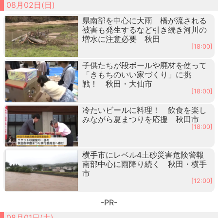
08月02日(日)
県南部を中心に大雨 橋が流される
被害も発生するなど引き続き河川の
増水に注意必要 秋田
[18:00]
子供たちが段ボールや廃材を使って
「きもちのいい家づくり」に挑
戦！ 秋田・大仙市
[18:00]
冷たいビールに料理！ 飲食を楽し
みながら夏まつりを応援 秋田市
[18:00]
横手市にレベル4土砂災害危険警報
南部中心に雨降り続く 秋田・横手
市
[12:00]
-PR-
08月01日(土)