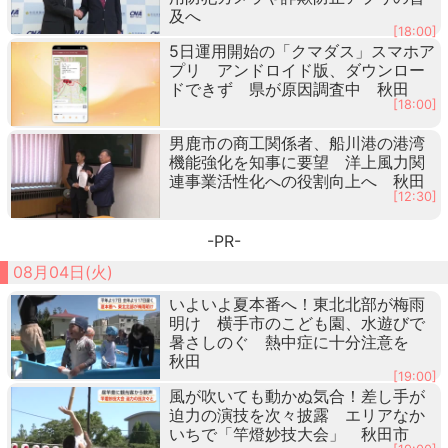
及へ
[18:00]
5日運用開始の「クマダス」スマホア
プリ アンドロイド版、ダウンロー
ドできず 県が原因調査中 秋田
[18:00]
男鹿市の商工関係者、船川港の港湾
機能強化を知事に要望 洋上風力関
連事業活性化への役割向上へ 秋田
[12:30]
-PR-
08月04日(火)
いよいよ夏本番へ！東北北部が梅雨
明け 横手市のこども園、水遊びで
暑さしのぐ 熱中症に十分注意を
秋田
[19:00]
風が吹いても動かぬ気合！差し手が
迫力の演技を次々披露 エリアなか
いちで「竿燈妙技大会」 秋田市