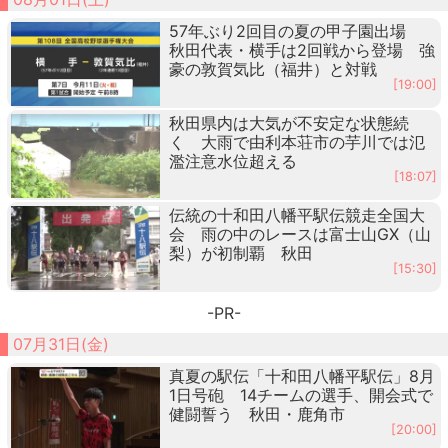
57年ぶり2回目の夏の甲子園出場
秋田代表・横手は2回戦から登場 強
豪の敦賀気比（福井）と対戦
[19:00]
秋田県内は大気が不安定な状態続
く 大雨で由利本荘市の芋川では氾
濫注意水位超える
[18:07]
伝統の十和田八幡平駅伝競走全国大
会 雨の中のレースは富士山GX（山
梨）が初制覇 秋田
[15:30]
-PR-
07月31日(金)
真夏の駅伝「十和田八幡平駅伝」8月
1日号砲 14チームの選手、開会式で
健闘誓う 秋田・鹿角市
[20:00]