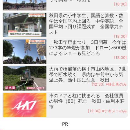
[18:00]
秋田県の小中学生、国語と算数・数
学は全国平均上回る 中学英語、全
国平均下回り課題残す 全国学力テ
スト
[18:00]
「秋田竿燈まつり」3日開幕 今年は
273本の竿燈が参加 ドローン500機
によるショーも見どころ
[18:00]
大雨で橋崩落の横手市山内地区、7世
帯で断水続く 県内は午前中から気
温上昇、熱中症に注意 秋田
[12:30] ※静止画のみ
車のドアと柱に挟まれる 会社役員
の男性（80）死亡 秋田・由利本荘
市
[12:30] ※テキストのみ
-PR-