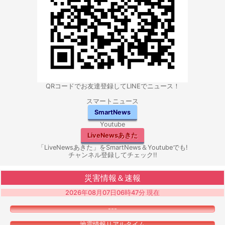
QRコードでお友達登録してLINEでニュース！
スマートニュース
SmartNews
Youtube
LiveNewsあきた
「LiveNewsあきた」をSmartNews＆Youtubeでも!
チャンネル登録してチェック!!
災害情報＆速報
2026年08月07日06時47分 現在
---
地震情報リアルタイム