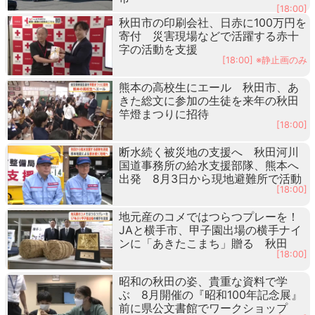
[18:00]
秋田市の印刷会社、日赤に100万円を
寄付 災害現場などで活躍する赤十
字の活動を支援
[18:00] ※静止画のみ
熊本の高校生にエール 秋田市、あ
きた総文に参加の生徒を来年の秋田
竿燈まつりに招待
[18:00]
断水続く被災地の支援へ 秋田河川
国道事務所の給水支援部隊、熊本へ
出発 8月3日から現地避難所で活動
[18:00]
地元産のコメではつらつプレーを！
JAと横手市、甲子園出場の横手ナイ
ンに「あきたこまち」贈る 秋田
[18:00]
昭和の秋田の姿、貴重な資料で学
ぶ 8月開催の『昭和100年記念展』
前に県公文書館でワークショップ