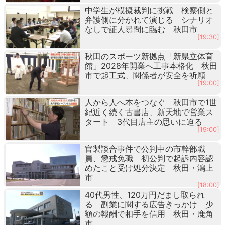
中学生が模擬裁判に挑戦 検察側と
弁護側に分かれて演じる シナリオ
なしで証人尋問に臨む 秋田市
[19:30]
秋田のスポーツ新拠点「新県立体育
館」2028年開業へ工事本格化 秋田
市で起工式、関係者が安全を祈願
[19:00]
人から人へ本をつなぐ 秋田市で1世
紀近く続く古書店、新天地で営業ス
タート 3代目店主の思いに迫る
[19:00]
官製談合事件で公判中の市幹部職
員、懲戒免職 初公判で起訴内容認
めたこと受け処分決定 秋田・潟上
市
[18:00]
40代男性、120万円だまし取られ
る 副業に関する広告きっかけ 少
額の報酬で相手を信用 秋田・鹿角
市