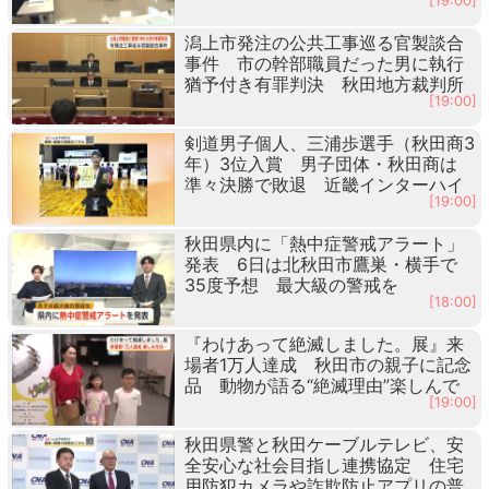
[19:00]
潟上市発注の公共工事巡る官製談合
事件 市の幹部職員だった男に執行
猶予付き有罪判決 秋田地方裁判所
[19:00]
剣道男子個人、三浦歩選手（秋田商3
年）3位入賞 男子団体・秋田商は
準々決勝で敗退 近畿インターハイ
[19:00]
秋田県内に「熱中症警戒アラート」
発表 6日は北秋田市鷹巣・横手で
35度予想 最大級の警戒を
[18:00]
『わけあって絶滅しました。展』来
場者1万人達成 秋田市の親子に記念
品 動物が語る“絶滅理由”楽しんで
[19:00]
秋田県警と秋田ケーブルテレビ、安
全安心な社会目指し連携協定 住宅
用防犯カメラや詐欺防止アプリの普