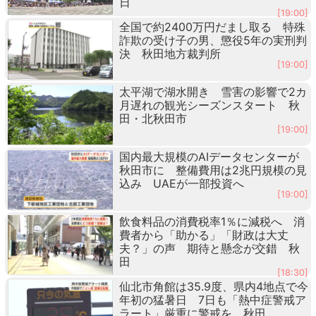
日
[19:00]
全国で約2400万円だまし取る 特殊
詐欺の受け子の男、懲役5年の実刑判
決 秋田地方裁判所
[19:00]
太平湖で湖水開き 雪害の影響で2カ
月遅れの観光シーズンスタート 秋
田・北秋田市
[19:00]
国内最大規模のAIデータセンターが
秋田市に 整備費用は2兆円規模の見
込み UAEが一部投資へ
[19:00]
飲食料品の消費税率1％に減税へ 消
費者から「助かる」「財政は大丈
夫？」の声 期待と懸念が交錯 秋
田
[18:30]
仙北市角館は35.9度、県内4地点で今
年初の猛暑日 7日も「熱中症警戒ア
ラート」厳重に警戒を 秋田