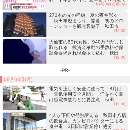
[11:45] ※静止画のみ
273本の光の稲穂、夏の夜空彩る
「秋田竿燈まつり」開幕 初のドロ
ーンショーも観光客魅了 秋田市
[12:00]
大仙市の60代女性、940万円だまし
取られる 投資金移動の手数料や保
証金要求され現金振り込む 秋田
[12:00]
-PR-
08月03日(月)
電気を正しく安全に使って！8月は
「電気使用安全月間」 汗をかく夏
は感電事故などに要注意 秋田
[19:30]
4人が下痢や発熱訴える 秋田市八橋
の飲食店、カンピロバクターによる
食中毒 3日間の営業停止処分