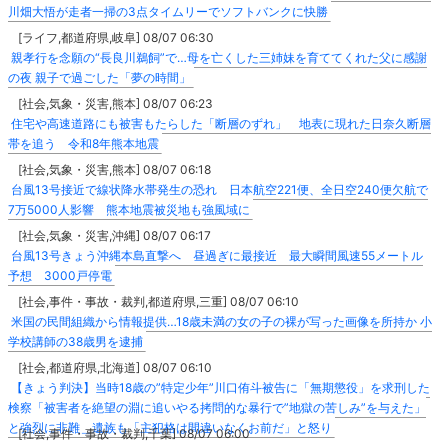
川畑大悟が走者一掃の3点タイムリーでソフトバンクに快勝
[ライフ,都道府県,岐阜] 08/07 06:30
親孝行を念願の“長良川鵜飼”で…母を亡くした三姉妹を育ててくれた父に感謝
の夜 親子で過ごした「夢の時間」
[社会,気象・災害,熊本] 08/07 06:23
住宅や高速道路にも被害もたらした「断層のずれ」 地表に現れた日奈久断層
帯を追う 令和8年熊本地震
[社会,気象・災害,熊本] 08/07 06:18
台風13号接近で線状降水帯発生の恐れ 日本航空221便、全日空240便欠航で
7万5000人影響 熊本地震被災地も強風域に
[社会,気象・災害,沖縄] 08/07 06:17
台風13号きょう沖縄本島直撃へ 昼過ぎに最接近 最大瞬間風速55メートル
予想 3000戸停電
[社会,事件・事故・裁判,都道府県,三重] 08/07 06:10
米国の民間組織から情報提供…18歳未満の女の子の裸が写った画像を所持か 小
学校講師の38歳男を逮捕
[社会,都道府県,北海道] 08/07 06:10
【きょう判決】当時18歳の”特定少年”川口侑斗被告に「無期懲役」を求刑した
検察「被害者を絶望の淵に追いやる拷問的な暴行で”地獄の苦しみ”を与えた」
と強烈に非難＿遺族も「主犯格は間違いなくお前だ」と怒り
[社会,事件・事故・裁判,千葉] 08/07 06:00