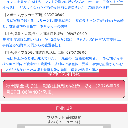
「インコを見せてあげる」少女を公園内に誘い込みわいせつか アダルトビデ
オも見せ「どのような顔をするのか性的な興味湧いた」75歳男を逮捕
[スポーツ,サッカー,宮崎] 08/07 06:00
「夏に宮崎で鍛える」Jリーグ8月開幕に向け 初の夏キャンプが行われた宮崎
と、世界基準を目指す日本サッカーの挑戦
[社会,気象・災害,ライフ,都道府県,愛知] 08/07 06:00
熊本地震以降は問い合わせが「2倍から3倍に」見直される“井戸”の重要性 工
事費込みで約33万円からの設置会社も
[社会,ライフ,SDGs,都道府県,大阪,広島] 08/07 06:00
「階段を上がると弟が死んでいた」 最後の「近距離被爆者」 爆心地から半
径500ｍ以内で被爆の90歳男性 放射線で染色体に異常 凄惨な記憶から住む
ことができなかった故郷を覚悟を決め訪問 伝えた記憶と願い
県内の気象情報
秋田県全域では、濃霧注意報が継続中です
（2026年08
月07日 06時40分発表）
FNN.JP
フジテレビ系列28局
すべてのニュースは