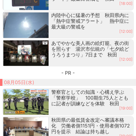
[18:00]
内陸中心に猛暑の予想 秋田県内に
「熱中症警戒アラート」 熱中症に
最大級の警戒を
[12:00]
あでやかな美人画の絵灯籠、夜の街
を照らす 湯沢市伝統の「七夕絵ど
うろうまつり」7日まで 秋田
[12:00]
- PR -
08月05日(水)
警察官としての知識・心構え学ぶ
「警察学校」 100期生75人ととも
に記者が訓練などを体験 秋田
[19:00]
秋田県の最低賃金改定へ審議本格
化 労働者側1151円・使用者側1072
円を提示 結論は持ち越し