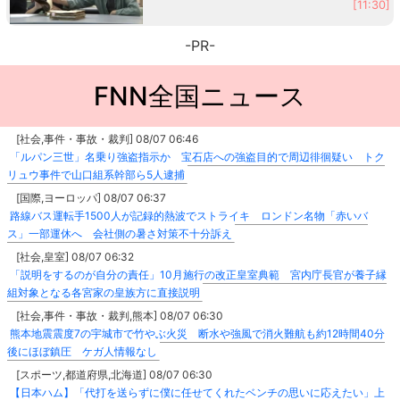
[11:30]
-PR-
FNN全国ニュース
[社会,事件・事故・裁判] 08/07 06:46
「ルパン三世」名乗り強盗指示か 宝石店への強盗目的で周辺徘徊疑い トク
リュウ事件で山口組系幹部ら5人逮捕
[国際,ヨーロッパ] 08/07 06:37
路線バス運転手1500人が記録的熱波でストライキ ロンドン名物「赤いバ
ス」一部運休へ 会社側の暑さ対策不十分訴え
[社会,皇室] 08/07 06:32
「説明をするのが自分の責任」10月施行の改正皇室典範 宮内庁長官が養子縁
組対象となる各宮家の皇族方に直接説明
[社会,事件・事故・裁判,熊本] 08/07 06:30
熊本地震震度7の宇城市で竹やぶ火災 断水や強風で消火難航も約12時間40分
後にほぼ鎮圧 ケガ人情報なし
[スポーツ,都道府県,北海道] 08/07 06:30
【日本ハム】「代打を送らずに僕に任せてくれたベンチの思いに応えたい」上