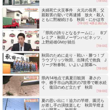
[19:00]
夫婦死亡火災事件 火元の長男、父
親殺害の疑いで再逮捕 放火・殺人
ともに黙秘続ける 秋田・にかほ市
[19:00] ※静止画のみ
「県民の誇りとなるチームに」 Bプ
レミア・秋田ノーザンハピネッツ、
上野経雄GMが就任
[19:00]
秋田のために走り・戦い・勝つ！ブ
ラウブリッツ秋田、出陣式で抱負 J
リーグ秋春制、いよいよ開幕へ
[19:00]
県内14地点で真夏日観測 暑さの
中、横手市山内黒沢の7世帯で断水続
く 復旧のめど立たず 秋田
[19:00]
夏の思い出に！迫力の竿燈、園児ら
が差し手の演技楽しむ 秋田竿燈ま
つり開幕へ 秋田市