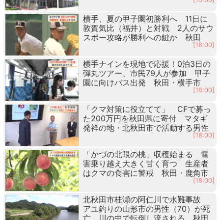
横手、夏の甲子園初勝利へ 11日に
敦賀気比（福井）と対戦 2人のサウ
スポー攻略が勝利への鍵か 秋田
[18:00]
横手ナインを現地で応援！0泊3日の
弾丸ツアー、市民79人が参加 甲子
園に向けバス出発 秋田・横手市
[18:00]
「クマ対策に役立てて」 CFで募っ
た200万円を秋田県に寄付 マタギ
発祥の地・北秋田市で活動する男性
[18:00]
「かづの北限の桃」収穫始まる 雪
害乗り越え大きく甘く育つ 生産者
はクマの食害に警戒 秋田・鹿角市
[18:00]
北秋田市桂瀬の阿仁川で水難事故
アユ釣りの山形市の男性（70）が死
亡 川の中で転倒し流される 秋田