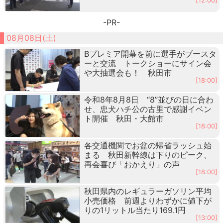
[12:00]
-PR-
08月08日(土)
Bプレミア開幕を前に選手がブースタ
ーと交流 トークショーにサイン会
や大抽選会も！ 秋田市
[18:00]
令和8年8月8日 “8”並びの日に合わ
せ、忠犬ハチ公の古里で感謝イベン
ト開催 秋田・大館市
[18:00]
各交通機関でお盆の帰省ラッシュ始
まる 秋田新幹線は下りのピーク、
再会喜び「おかえり」の声
[18:00]
秋田県内のレギュラーガソリン平均
小売価格 前週よりわずかに値下が
りの1リットル当たり169.1円
[13:00]