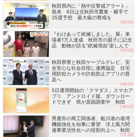
秋田県内に「熱中症警戒アラート」
発表 6日は北秋田市鷹巣・横手で
35度予想 最大級の警戒を
[18:00]
『わけあって絶滅しました。展』来
場者1万人達成 秋田市の親子に記念
品 動物が語る“絶滅理由”楽しんで
[19:00]
秋田県警と秋田ケーブルテレビ、安
全安心な社会目指し連携協定 住宅
用防犯カメラや詐欺防止アプリの普
及へ
[18:00]
5日運用開始の「クマダス」スマホア
プリ アンドロイド版、ダウンロー
ドできず 県が原因調査中 秋田
[18:00]
男鹿市の商工関係者、船川港の港湾
機能強化を知事に要望 洋上風力関
連事業活性化への役割向上へ 秋田
[12:30]