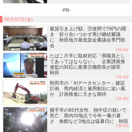
-PR-
08月07日(金)
最賃引き上げ額、労使間で79円の開
き 折り合いつかず再び継続審議
に 秋田地方最低賃金審議会専門部
会
[19:00]
たばこ片手に取材対応「県職員とし
てあってはならない」 企業誘致推
進監の対応に産業労働部長が謝罪
秋田
[18:30]
秋田市の「AIデータセンター」建設
計画 県内経済と雇用創出に追い風
か 計画推進に大きな期待
[18:30]
横手市の80代女性、熱中症の疑いで
死亡 県内10地点で今年一番の暑
さ 角館など3地点は猛暑日に 秋田
[18:00]