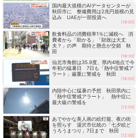
国内最大規模のAIデータセンターが
秋田市に 整備費用は2兆円規模の見
込み UAEが一部投資へ
[19:00]
飲食料品の消費税率1％に減税へ 消
費者から「助かる」「財政は大丈
夫？」の声 期待と懸念が交錯 秋
田
[18:30]
仙北市角館は35.9度、県内4地点で今
年初の猛暑日 7日も「熱中症警戒ア
ラート」厳重に警戒を 秋田
[18:00]
内陸中心に猛暑の予想 秋田県内に
「熱中症警戒アラート」 熱中症に
最大級の警戒を
[12:00]
あでやかな美人画の絵灯籠、夜の街
を照らす 湯沢市伝統の「七夕絵ど
うろうまつり」7日まで 秋田
[12:00]