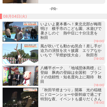
-PR-
08月04日(火)
いよいよ夏本番へ！東北北部が梅雨
明け 横手市のこども園、水遊びで
暑さしのぐ 熱中症に十分注意を
秋田
[19:00]
風が吹いても動かぬ気合！差し手が
迫力の演技を次々披露 エリアなか
いちで「竿燈妙技大会」 秋田市
[19:00]
八幡平ポーク、「地域団体商標」に
登録 豚肉の登録は全国初 ブラン
ドの信頼性・知名度向上に期待 秋
田
[18:00]
「秋田竿燈まつり」開幕 光の稲穂
にドローンショーや新幹線で過ごす
特別な夜、イベントも盛りだくさん
[18:00]