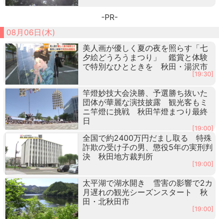
-PR-
08月06日(木)
美人画が優しく夏の夜を照らす「七
夕絵どうろうまつり」 鑑賞と体験
で特別なひとときを 秋田・湯沢市
[19:30]
竿燈妙技大会決勝、予選勝ち抜いた
団体が華麗な演技披露 観光客もミ
ニ竿燈に挑戦 秋田竿燈まつり最終
日
[19:00]
全国で約2400万円だまし取る 特殊
詐欺の受け子の男、懲役5年の実刑判
決 秋田地方裁判所
[19:00]
太平湖で湖水開き 雪害の影響で2カ
月遅れの観光シーズンスタート 秋
田・北秋田市
[19:00]