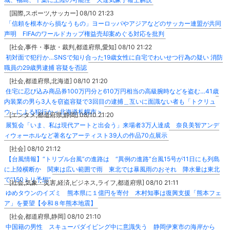
[国際,スポーツ,サッカー] 08/10 21:23
「信頼を根本から損なうもの」ヨーロッパやアジアなどのサッカー連盟が共同
声明 FIFAのワールドカップ権益売却案めぐる対応を批判
[社会,事件・事故・裁判,都道府県,愛知] 08/10 21:22
初対面で犯行か…SNSで知り合った19歳女性に自宅でわいせつ行為の疑い 消防
職員の29歳男逮捕 容疑を否認
[社会,都道府県,北海道] 08/10 21:20
住宅に忍び込み商品券100万円分と610万円相当の高級腕時などを盗む…41歳
内装業の男ら3人を窃盗容疑で3回目の逮捕＿互いに面識ない者も「トクリュ
ウ」による犯行か＜北海道札幌市＞
[エンタメ,都道府県,静岡] 08/10 21:20
展覧会「いま、私は現代アートと出会う」来場者3万人達成 奈良美智アンデ
ィウォーホルなど著名なアーティスト39人の作品70点展示
[社会] 08/10 21:12
【台風情報】“トリプル台風”の進路は “異例の進路”台風15号が11日にも列島
に上陸横断か 関東は広い範囲で雨 東北では暴風雨のおそれ 降水量は東北
で“150ミリ予想”
[社会,気象・災害,経済,ビジネス,ライフ,都道府県] 08/10 21:11
ゆめタウンのイズミ 熊本県に１億円を寄付 木村知事は復興支援「熊本フェ
ア」を要望【令和８年熊本地震】
[社会,都道府県,静岡] 08/10 21:10
中国籍の男性 スキューバダイビング中に意識失う 静岡伊東市の海岸から