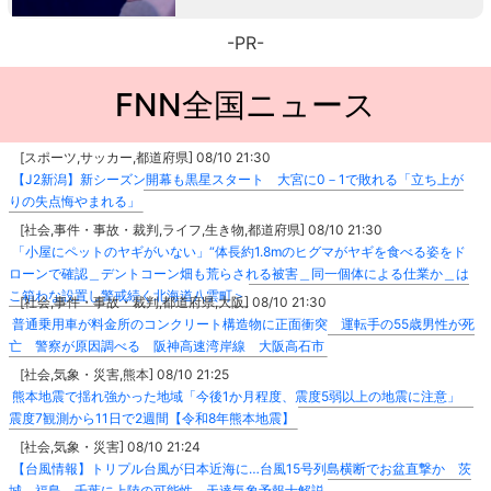
-PR-
FNN全国ニュース
[スポーツ,サッカー,都道府県] 08/10 21:30
【J2新潟】新シーズン開幕も黒星スタート 大宮に0－1で敗れる「立ち上が
りの失点悔やまれる」
[社会,事件・事故・裁判,ライフ,生き物,都道府県] 08/10 21:30
「小屋にペットのヤギがいない」“体長約1.8mのヒグマがヤギを食べる姿をド
ローンで確認＿デントコーン畑も荒らされる被害＿同一個体による仕業か＿は
こ箱わな設置し警戒続く北海道八雲町＞
[社会,事件・事故・裁判,都道府県,大阪] 08/10 21:30
普通乗用車が料金所のコンクリート構造物に正面衝突 運転手の55歳男性が死
亡 警察が原因調べる 阪神高速湾岸線 大阪高石市
[社会,気象・災害,熊本] 08/10 21:25
熊本地震で揺れ強かった地域「今後1か月程度、震度5弱以上の地震に注意」
震度7観測から11日で2週間【令和8年熊本地震】
[社会,気象・災害] 08/10 21:24
【台風情報】トリプル台風が日本近海に…台風15号列島横断でお盆直撃か 茨
城、福島、千葉に上陸の可能性 天達気象予報士解説