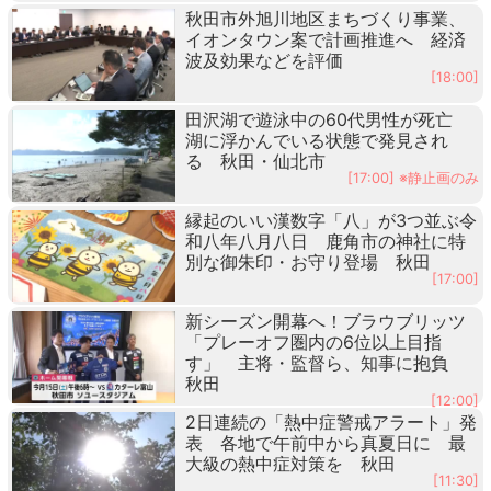
秋田市外旭川地区まちづくり事業、
イオンタウン案で計画推進へ 経済
波及効果などを評価
[18:00]
田沢湖で遊泳中の60代男性が死亡
湖に浮かんでいる状態で発見され
る 秋田・仙北市
[17:00] ※静止画のみ
縁起のいい漢数字「八」が3つ並ぶ令
和八年八月八日 鹿角市の神社に特
別な御朱印・お守り登場 秋田
[17:00]
新シーズン開幕へ！ブラウブリッツ
「プレーオフ圏内の6位以上目指
す」 主将・監督ら、知事に抱負
秋田
[12:00]
2日連続の「熱中症警戒アラート」発
表 各地で午前中から真夏日に 最
大級の熱中症対策を 秋田
[11:30]