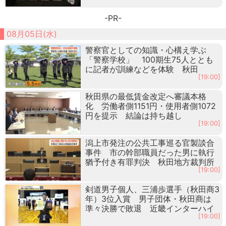
-PR-
08月05日(水)
警察官としての知識・心構え学ぶ
「警察学校」 100期生75人ととも
に記者が訓練などを体験 秋田
[19:00]
秋田県の最低賃金改定へ審議本格
化 労働者側1151円・使用者側1072
円を提示 結論は持ち越し
[19:00]
潟上市発注の公共工事巡る官製談合
事件 市の幹部職員だった男に執行
猶予付き有罪判決 秋田地方裁判所
[19:00]
剣道男子個人、三浦歩選手（秋田商3
年）3位入賞 男子団体・秋田商は
準々決勝で敗退 近畿インターハイ
[19:00]