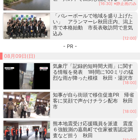
[16:30] ※静止画のみ
「バレーボールで地域を盛り上げた
い」 アランマーレ秋田庄内、潟上
市で本格始動 市長表敬訪問で意気
込み
[12:00]
- PR -
08月09日(日)
気象庁「記録的短時間大雨」に関す
る情報を発表 1時間に100ミリの猛
烈な雨が降った模様 秋田・湯沢市
[18:00]
知事が自ら街頭で移住促進PR 帰省
客に笑顔で声かけチラシ配布 秋田
市
[18:00]
熊本地震受け応援職員を派遣 震度
６強観測の嘉島町で住家被害認定調
査など担う 秋田