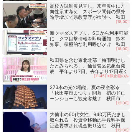
高校入試制度見直し、来年度中に方
向性示す考え スポーツ関係の県外
進学増加で県教育庁が検討へ 秋田
[18:00]
新クマダスアプリ、5日から利用可能
に クマ目撃情報を即時通知 鈴木
知事、積極的な利用呼びかけ 秋田
[18:00]
秋田県を含む東北北部「梅雨明けし
たとみられる」、仙台管区気象台発
表 平年より7日、去年より17日遅く
[11:45] ※静止画のみ
273本の光の稲穂、夏の夜空彩る
「秋田竿燈まつり」開幕 初のドロ
ーンショーも観光客魅了 秋田市
[12:00]
大仙市の60代女性、940万円だまし
取られる 投資金移動の手数料や保
証金要求され現金振り込む 秋田
[12:00]