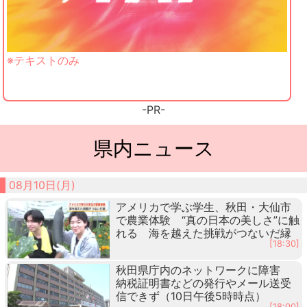
※テキストのみ
-PR-
県内ニュース
08月10日(月)
アメリカで学ぶ学生、秋田・大仙市
で農業体験 “真の日本の美しさ”に触
れる 海を越えた挑戦がつないだ縁
[18:30]
秋田県庁内のネットワークに障害
納税証明書などの発行やメール送受
信できず（10日午後5時時点）
[18:00]