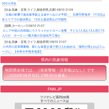
500ｍ沖合
[社会,気象・災害,ライフ,都道府県,兵庫] 08/10 21:09
「台風の影響で遊泳基準超える波やうねりが予想」 兵庫竹野海岸 1112日は
全エリアでの遊泳禁止 13日も遊泳禁止の可能性
[国際,ヨーロッパ] 08/10 21:07
ロシア中部の共和国にウクライナがドローン攻撃 子ども1人含む13人死亡75
人けが ヨーロッパ最大級の石油化学工場か
[社会,気象・災害,ライフ,都道府県] 08/10 21:07
八代市の災害廃棄物 新たな仮置き場で受け入れ始める「場所が増えればスム
ーズに」【令和８年熊本地震】
県内の気象情報
秋田県全域では、［発表警報・注意報はなし］です
（2026年08月10日 21時30分発表）
FNN.JP
フジテレビ系列28局
すべてのニュースは