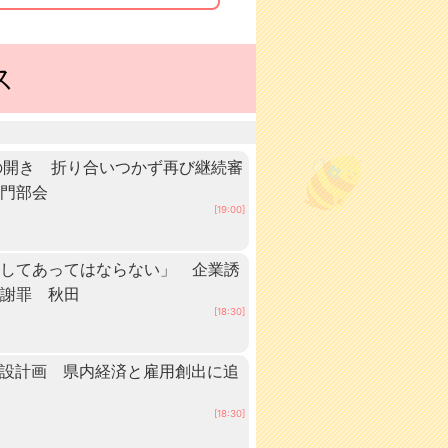
ス
の開き 折り合いつかず再び継続審
専門部会
[19:00]
としてあってはならない」 企業誘
が謝罪 秋田
[18:30]
建設計画 県内経済と雇用創出に追
[18:30]