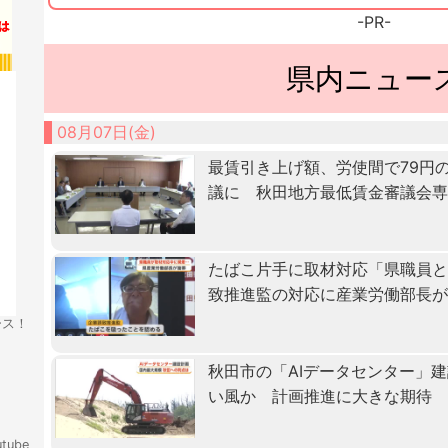
-PR-
県内ニュー
08月07日(金)
最賃引き上げ額、労使間で79円
議に 秋田地方最低賃金審議会
たばこ片手に取材対応「県職員
致推進監の対応に産業労働部長
ース！
秋田市の「AIデータセンター」
い風か 計画推進に大きな期待
tube