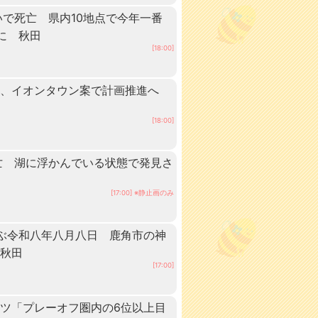
いで死亡 県内10地点で今年一番
に 秋田
[18:00]
業、イオンタウン案で計画推進へ
[18:00]
亡 湖に浮かんでいる状態で発見さ
[17:00] ※静止画のみ
ぶ令和八年八月八日 鹿角市の神
 秋田
[17:00]
ツ「プレーオフ圏内の6位以上目