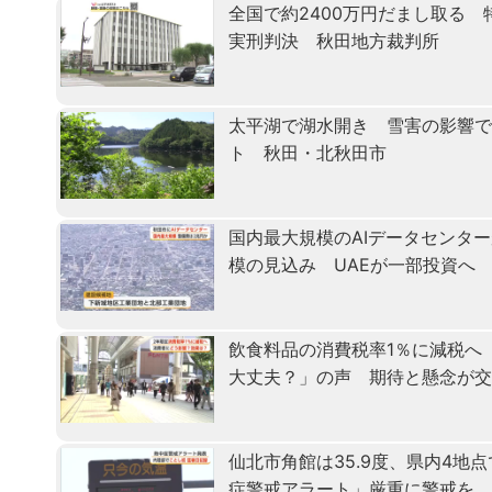
全国で約2400万円だまし取る
実刑判決 秋田地方裁判所
太平湖で湖水開き 雪害の影響で
ト 秋田・北秋田市
国内最大規模のAIデータセンタ
模の見込み UAEが一部投資へ
飲食料品の消費税率1％に減税へ
大丈夫？」の声 期待と懸念が
仙北市角館は35.9度、県内4地
症警戒アラート」厳重に警戒を