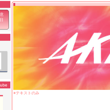
意
7日
tube
※テキストのみ