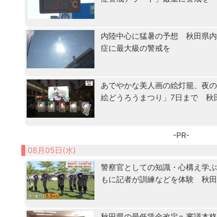
内陸中心に猛暑の予想 秋田県
症に最大級の警戒を
あでやかな美人画の絵灯籠、夜
絵どうろうまつり」7日まで 秋
-PR-
08月05日(水)
警察官としての知識・心構え学ぶ「
もに記者が訓練などを体験 秋
秋田県の最低賃金改定へ審議本格化