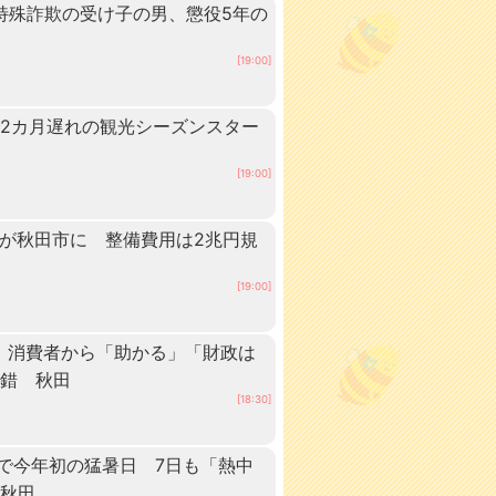
 特殊詐欺の受け子の男、懲役5年の
[19:00]
2カ月遅れの観光シーズンスター
[19:00]
ーが秋田市に 整備費用は2兆円規
[19:00]
 消費者から「助かる」「財政は
交錯 秋田
[18:30]
点で今年初の猛暑日 7日も「熱中
 秋田