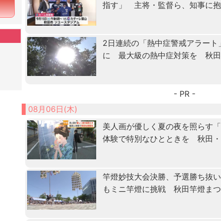
指す」 主将・監督ら、知事に
2日連続の「熱中症警戒アラート
に 最大級の熱中症対策を 秋
- PR -
08月06日(木)
美人画が優しく夏の夜を照らす
体験で特別なひとときを 秋田
竿燈妙技大会決勝、予選勝ち抜
もミニ竿燈に挑戦 秋田竿燈ま