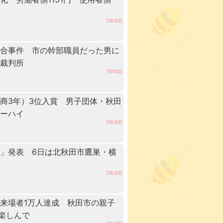
[19:00]
談合事件 市の幹部職員だった男に
方裁判所
[19:00]
商3年）3位入賞 男子団体・秋田
ターハイ
[19:00]
」発表 6日は北秋田市鷹巣・横
[18:00]
来場者1万人達成 秋田市の親子
”楽しんで