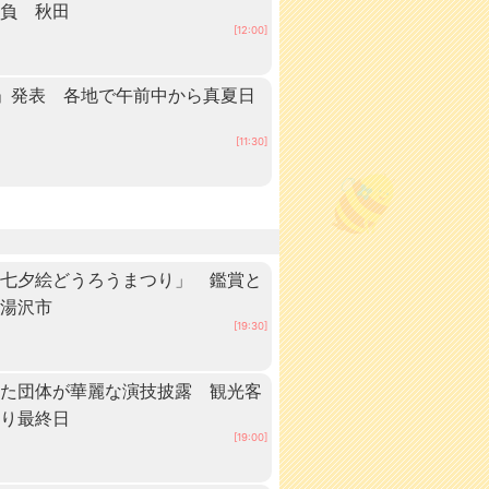
抱負 秋田
[12:00]
」発表 各地で午前中から真夏日
田
[11:30]
「七夕絵どうろうまつり」 鑑賞と
・湯沢市
[19:30]
いた団体が華麗な演技披露 観光客
つり最終日
[19:00]