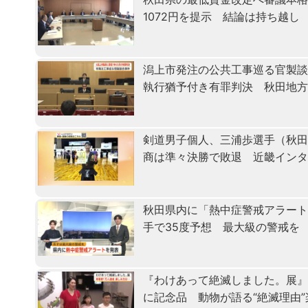
1072円を提示 結論は持ち越し
潟上市発注の公共工事巡る官製
執行猶予付き有罪判決 秋田地
剣道男子個人、三浦歩選手（秋田
商は準々決勝で敗退 近畿イン
秋田県内に「熱中症警戒アラート
手で35度予想 最大級の警戒を
『わけあって絶滅しました。展』
に記念品 動物が語る“絶滅理由