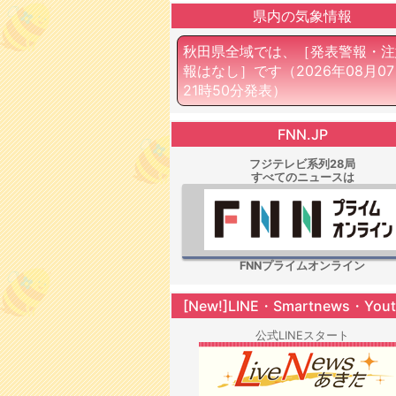
県内の気象情報
秋田県全域では、［発表警報・注
報はなし］です
（2026年08月0
21時50分発表）
FNN.JP
フジテレビ系列28局
すべてのニュースは
FNNプライムオンライン
[New!]LINE・Smartnews・You
公式LINEスタート