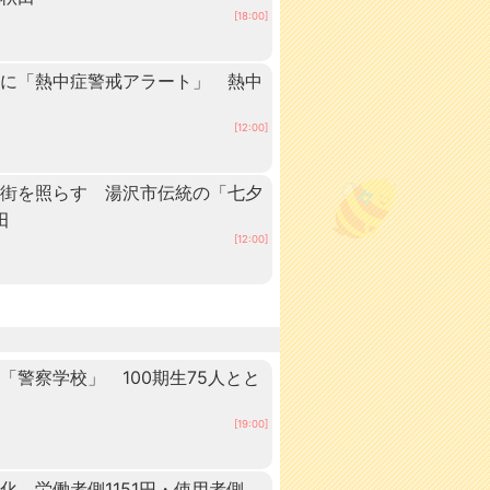
[18:00]
内に「熱中症警戒アラート」 熱中
[12:00]
の街を照らす 湯沢市伝統の「七夕
田
[12:00]
警察学校」 100期生75人とと
田
[19:00]
 労働者側1151円・使用者側