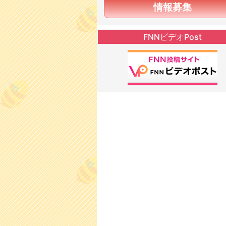
情報募集
FNNビデオPost