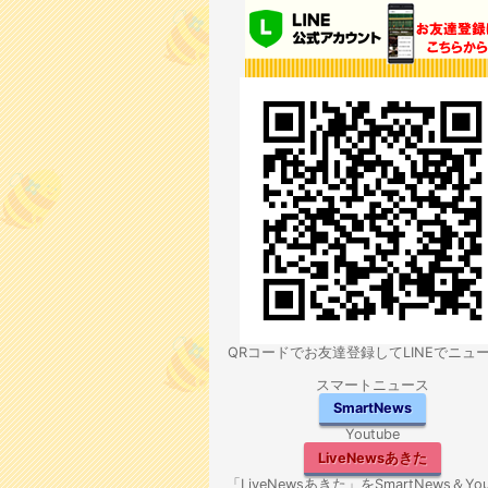
QRコードでお友達登録してLINEでニュ
スマートニュース
SmartNews
Youtube
LiveNewsあきた
「LiveNewsあきた」をSmartNews＆You