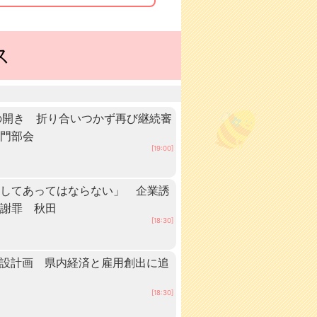
ス
の開き 折り合いつかず再び継続審
専門部会
[19:00]
としてあってはならない」 企業誘
が謝罪 秋田
[18:30]
建設計画 県内経済と雇用創出に追
[18:30]