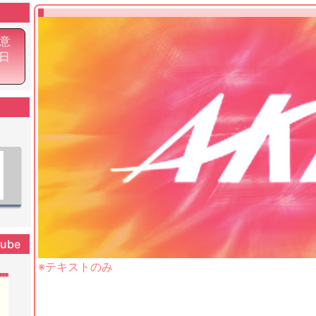
意
7日
tube
※テキストのみ