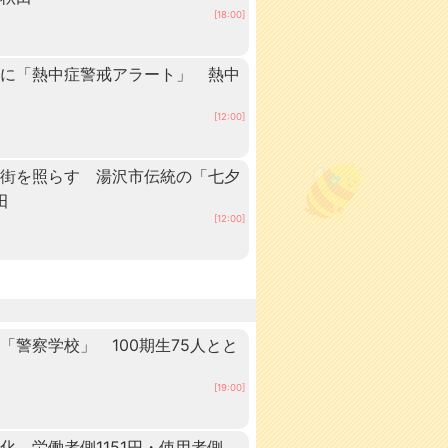
[18:00]
内に「熱中症警戒アラート」 熱中
[12:00]
の街を照らす 湯沢市伝統の「七夕
田
[12:00]
警察学校」 100期生75人とと
田
[19:00]
 労働者側1151円・使用者側