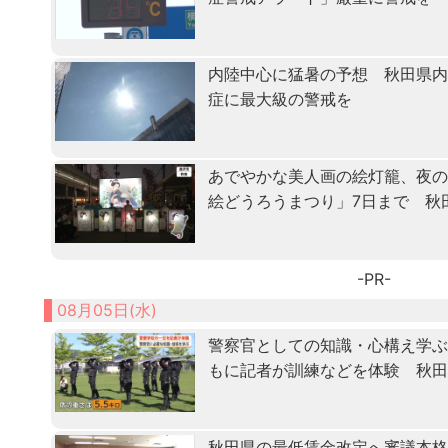
内陸中心に猛暑の予想 秋田県
症に最大級の警戒を
あでやかな美人画の絵灯籠、夜
絵どうろうまつり」7日まで 秋
-PR-
08月05日(水)
警察官としての知識・心構え学ぶ「
もに記者が訓練などを体験 秋
秋田県の最低賃金改定へ審議本格化