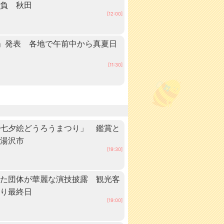
抱負 秋田
[12:00]
」発表 各地で午前中から真夏日
田
[11:30]
「七夕絵どうろうまつり」 鑑賞と
・湯沢市
[19:30]
いた団体が華麗な演技披露 観光客
つり最終日
[19:00]