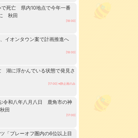
いで死亡 県内10地点で今年一番
に 秋田
[18:00]
業、イオンタウン案で計画推進へ
[18:00]
亡 湖に浮かんでいる状態で発見さ
[17:00] ※静止画のみ
ぶ令和八年八月八日 鹿角市の神
 秋田
[17:00]
ツ「プレーオフ圏内の6位以上目