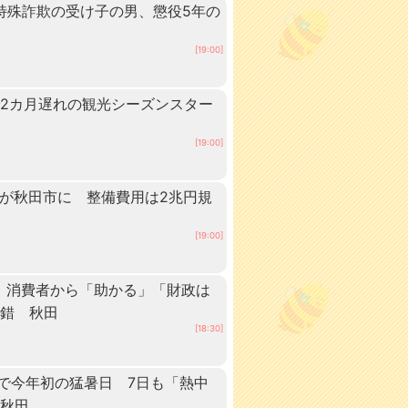
 特殊詐欺の受け子の男、懲役5年の
[19:00]
2カ月遅れの観光シーズンスター
[19:00]
ーが秋田市に 整備費用は2兆円規
[19:00]
 消費者から「助かる」「財政は
交錯 秋田
[18:30]
点で今年初の猛暑日 7日も「熱中
 秋田