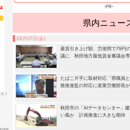
-PR-
県内ニュー
08月07日(金)
最賃引き上げ額、労使間で79円
議に 秋田地方最低賃金審議会
たばこ片手に取材対応「県職員
致推進監の対応に産業労働部長
ース！
秋田市の「AIデータセンター」
い風か 計画推進に大きな期待
tube