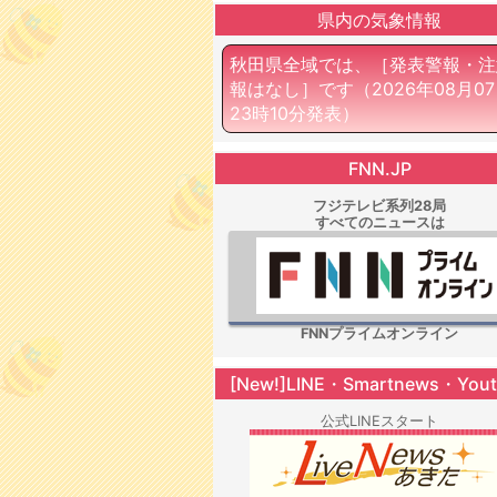
県内の気象情報
秋田県全域では、［発表警報・注
報はなし］です
（2026年08月0
23時10分発表）
FNN.JP
フジテレビ系列28局
すべてのニュースは
FNNプライムオンライン
[New!]LINE・Smartnews・You
公式LINEスタート