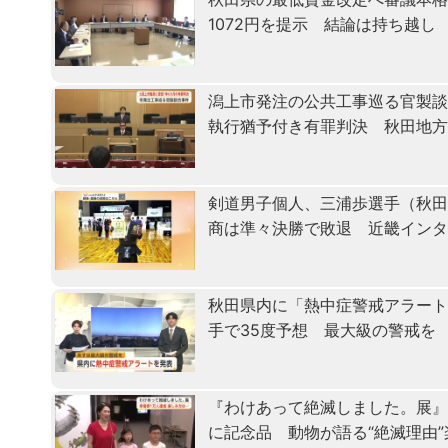
1072円を提示 結論は持ち越し
潟上市発注の公共工事巡る官製
執行猶予付き有罪判決 秋田地
剣道男子個人、三浦歩選手（秋田
商は準々決勝で敗退 近畿イン
秋田県内に「熱中症警戒アラート
手で35度予想 最大級の警戒を
『わけあって絶滅しました。展』
に記念品 動物が語る“絶滅理由