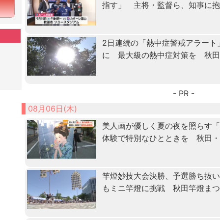
指す」 主将・監督ら、知事に
2日連続の「熱中症警戒アラート
に 最大級の熱中症対策を 秋
- PR -
08月06日(木)
美人画が優しく夏の夜を照らす
体験で特別なひとときを 秋田
竿燈妙技大会決勝、予選勝ち抜
もミニ竿燈に挑戦 秋田竿燈ま