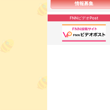
情報募集
FNNビデオPost