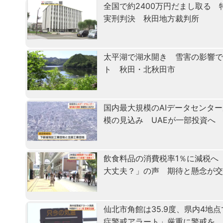
全国で約2400万円だまし取る
実刑判決 秋田地方裁判所
太平湖で湖水開き 雪害の影響で
ト 秋田・北秋田市
国内最大規模のAIデータセンタ
模の見込み UAEが一部投資へ
飲食料品の消費税率1％に減税へ
大丈夫？」の声 期待と懸念が
仙北市角館は35.9度、県内4地
症警戒アラート」厳重に警戒を