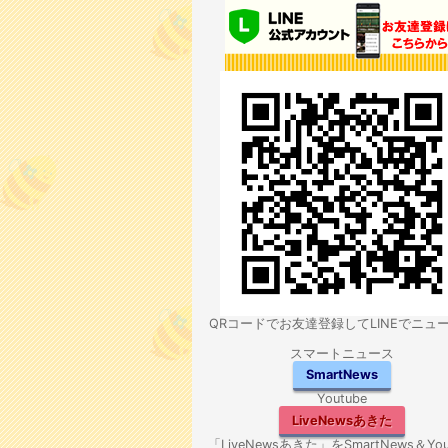
QRコードでお友達登録してLINEでニュ
スマートニュース
SmartNews
Youtube
LiveNewsあきた
「LiveNewsあきた」をSmartNews＆You