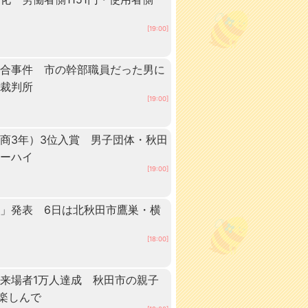
[19:00]
談合事件 市の幹部職員だった男に
方裁判所
[19:00]
商3年）3位入賞 男子団体・秋田
ターハイ
[19:00]
」発表 6日は北秋田市鷹巣・横
[18:00]
来場者1万人達成 秋田市の親子
”楽しんで