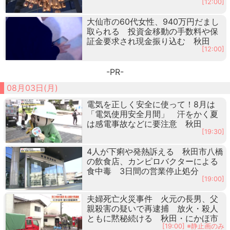
[12:00]
大仙市の60代女性、940万円だまし
取られる 投資金移動の手数料や保
証金要求され現金振り込む 秋田
[12:00]
-PR-
08月03日(月)
電気を正しく安全に使って！8月は
「電気使用安全月間」 汗をかく夏
は感電事故などに要注意 秋田
[19:30]
4人が下痢や発熱訴える 秋田市八橋
の飲食店、カンピロバクターによる
食中毒 3日間の営業停止処分
[19:00]
夫婦死亡火災事件 火元の長男、父
親殺害の疑いで再逮捕 放火・殺人
ともに黙秘続ける 秋田・にかほ市
[19:00] ※静止画のみ