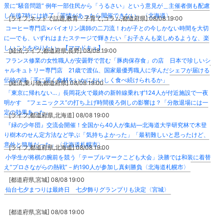
景に“騒音問題” 例年一部住民から「うるさい」という意見が＿主催者側も配慮
し午後7時には終了「苦情があったら開催できない」〈北海道〉
[ライフ,ネットで話題,教育・子育て,コラム,都道府県] 08/08 19:00
コーヒー専門店×バイオリン講師の二刀流！わが子との今しかない時間を大切
に―でも、いずれはまたステージで輝きたい「お子さんも楽しめるような、楽
しいことをやりたい」【ママドキュ】
[経済,ライフ,都道府県,長野] 08/08 19:00
フランス修業の女性職人が安曇野で営む「豚肉保存食」の店 日本で珍しいシ
ャルキュトリー専門店 21歳で渡仏、国家最優秀職人に学んだシェフが届ける
伝統の味「手に届く食材をいかにおいしく食べ続けられるか」
[経済,乗り物,都道府県] 08/08 19:00
「東京に帰れない…」長岡花火で最終の新幹線乗れず124人が付近施設で一夜
明かす “フェニックス”の打ち上げ時間後ろ倒しの影響は？「分散退場には一
定の効果あった」
[ライフ,都道府県,北海道] 08/08 19:00
『緑の少年団』交流会開催！全国から40人が集結―北海道大学研究林で木登
り樹木のせん定方法など学ぶ「気持ちよかった」「最初難しいと思ったけど、
意外と簡単だった」〈北海道札幌市〉
[ライフ,都道府県,北海道] 08/08 19:00
小学生が将棋の腕前を競う「テーブルマークこども大会」決勝では和装に着替
え“プロさながらの熱戦”－約190人が参加し真剣勝負〈北海道札幌市〉
[都道府県,宮城] 08/08 19:00
仙台七夕まつりは最終日 七夕飾りグランプリも決定〈宮城〉
[都道府県,宮城] 08/08 19:00