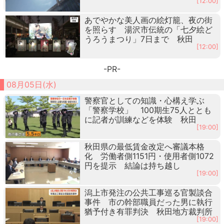
[12:00]
あでやかな美人画の絵灯籠、夜の街
を照らす 湯沢市伝統の「七夕絵ど
うろうまつり」7日まで 秋田
[12:00]
-PR-
08月05日(水)
警察官としての知識・心構え学ぶ
「警察学校」 100期生75人ととも
に記者が訓練などを体験 秋田
[19:00]
秋田県の最低賃金改定へ審議本格
化 労働者側1151円・使用者側1072
円を提示 結論は持ち越し
[19:00]
潟上市発注の公共工事巡る官製談合
事件 市の幹部職員だった男に執行
猶予付き有罪判決 秋田地方裁判所
[19:00]