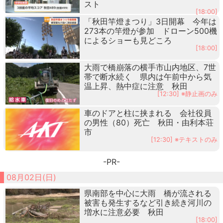
スト
[18:00]
「秋田竿燈まつり」3日開幕 今年は
273本の竿燈が参加 ドローン500機
によるショーも見どころ
[18:00]
大雨で橋崩落の横手市山内地区、7世
帯で断水続く 県内は午前中から気
温上昇、熱中症に注意 秋田
[12:30] ※静止画のみ
車のドアと柱に挟まれる 会社役員
の男性（80）死亡 秋田・由利本荘
市
[12:30] ※テキストのみ
-PR-
08月02日(日)
県南部を中心に大雨 橋が流される
被害も発生するなど引き続き河川の
増水に注意必要 秋田
[18:00]