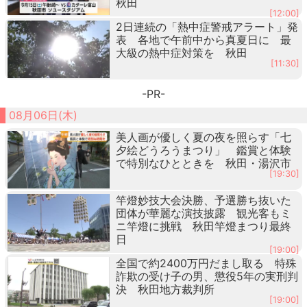
秋田
[12:00]
2日連続の「熱中症警戒アラート」発
表 各地で午前中から真夏日に 最
大級の熱中症対策を 秋田
[11:30]
-PR-
08月06日(木)
美人画が優しく夏の夜を照らす「七
夕絵どうろうまつり」 鑑賞と体験
で特別なひとときを 秋田・湯沢市
[19:30]
竿燈妙技大会決勝、予選勝ち抜いた
団体が華麗な演技披露 観光客もミ
ニ竿燈に挑戦 秋田竿燈まつり最終
日
[19:00]
全国で約2400万円だまし取る 特殊
詐欺の受け子の男、懲役5年の実刑判
決 秋田地方裁判所
[19:00]