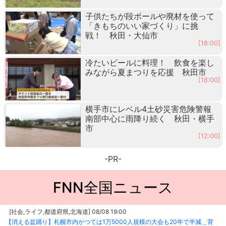
子供たちが段ボールや廃材を使って
「きもちのいい家づくり」に挑
戦！ 秋田・大仙市
[18:00]
冷たいビールに料理！ 飲食を楽し
みながら夏まつりを応援 秋田市
[18:00]
横手市にレベル4土砂災害危険警報
南部中心に雨降り続く 秋田・横手
市
[12:00]
-PR-
FNN全国ニュース
[社会,ライフ,都道府県,北海道] 08/08 19:00
【消える盆踊り】札幌市内かつては1万5000人規模の大会も20年で半減＿背