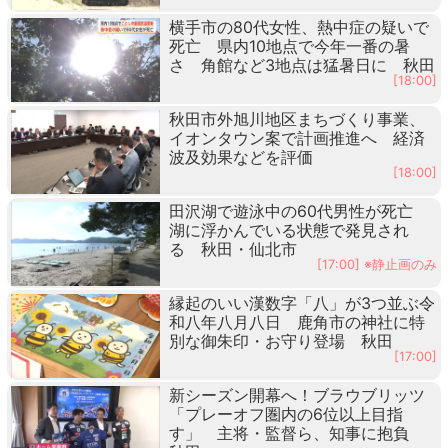
横手市の80代女性、熱中症の疑いで
死亡 県内10地点で今年一番の暑
さ 角館など3地点は猛暑日に 秋田
[18:00]
秋田市外旭川地区まちづくり事業、
イオンタウン案で計画推進へ 経済
波及効果などを評価
[18:00]
田沢湖で遊泳中の60代男性が死亡
湖に浮かんでいる状態で発見され
る 秋田・仙北市
[17:00] ※静止画のみ
縁起のいい漢数字「八」が3つ並ぶ令
和八年八月八日 鹿角市の神社に特
別な御朱印・お守り登場 秋田
[17:00]
新シーズン開幕へ！ブラウブリッツ
「プレーオフ圏内の6位以上目指
す」 主将・監督ら、知事に抱負