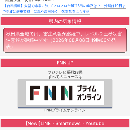
【台風情報】大型で非常に強い“ノロノロ台風”13号の進路は？ 沖縄は10日ま
で高波に厳重警戒 暴風や高潮続く 落雷竜巻にも注意
県内の気象情報
秋田県全域では、雷注意報が継続中、レベル２土砂災害
注意報が継続中です
（2026年08月08日 19時00分発
表）
FNN.JP
フジテレビ系列28局
すべてのニュースは
FNNプライムオンライン
[New!]LINE・Smartnews・Youtube