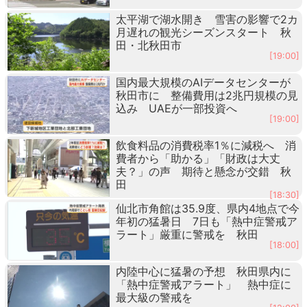
太平湖で湖水開き 雪害の影響で2カ
月遅れの観光シーズンスタート 秋
田・北秋田市
[19:00]
国内最大規模のAIデータセンターが
秋田市に 整備費用は2兆円規模の見
込み UAEが一部投資へ
[19:00]
飲食料品の消費税率1％に減税へ 消
費者から「助かる」「財政は大丈
夫？」の声 期待と懸念が交錯 秋
田
[18:30]
仙北市角館は35.9度、県内4地点で今
年初の猛暑日 7日も「熱中症警戒ア
ラート」厳重に警戒を 秋田
[18:00]
内陸中心に猛暑の予想 秋田県内に
「熱中症警戒アラート」 熱中症に
最大級の警戒を