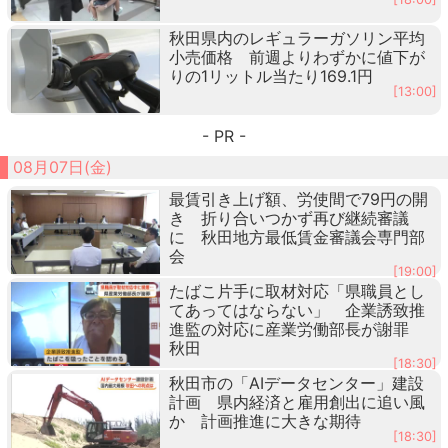
秋田県内のレギュラーガソリン平均
小売価格 前週よりわずかに値下が
りの1リットル当たり169.1円
[13:00]
- PR -
08月07日(金)
最賃引き上げ額、労使間で79円の開
き 折り合いつかず再び継続審議
に 秋田地方最低賃金審議会専門部
会
[19:00]
たばこ片手に取材対応「県職員とし
てあってはならない」 企業誘致推
進監の対応に産業労働部長が謝罪
秋田
[18:30]
秋田市の「AIデータセンター」建設
計画 県内経済と雇用創出に追い風
か 計画推進に大きな期待
[18:30]