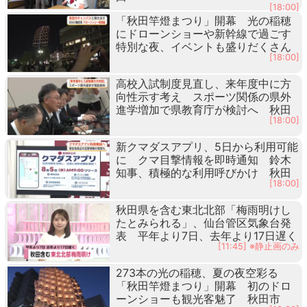
[18:00]
「秋田竿燈まつり」開幕 光の稲穂
にドローンショーや新幹線で過ごす
特別な夜、イベントも盛りだくさん
[18:00]
高校入試制度見直し、来年度中に方
向性示す考え スポーツ関係の県外
進学増加で県教育庁が検討へ 秋田
[18:00]
新クマダスアプリ、5日から利用可能
に クマ目撃情報を即時通知 鈴木
知事、積極的な利用呼びかけ 秋田
[18:00]
秋田県を含む東北北部「梅雨明けし
たとみられる」、仙台管区気象台発
表 平年より7日、去年より17日遅く
[11:45] ※静止画のみ
273本の光の稲穂、夏の夜空彩る
「秋田竿燈まつり」開幕 初のドロ
ーンショーも観光客魅了 秋田市