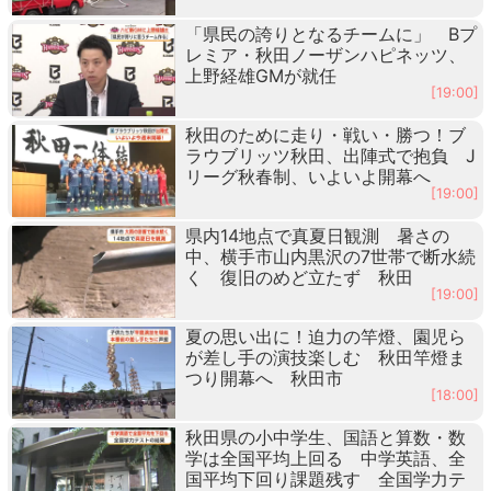
「県民の誇りとなるチームに」 Bプ
レミア・秋田ノーザンハピネッツ、
上野経雄GMが就任
[19:00]
秋田のために走り・戦い・勝つ！ブ
ラウブリッツ秋田、出陣式で抱負 J
リーグ秋春制、いよいよ開幕へ
[19:00]
県内14地点で真夏日観測 暑さの
中、横手市山内黒沢の7世帯で断水続
く 復旧のめど立たず 秋田
[19:00]
夏の思い出に！迫力の竿燈、園児ら
が差し手の演技楽しむ 秋田竿燈ま
つり開幕へ 秋田市
[18:00]
秋田県の小中学生、国語と算数・数
学は全国平均上回る 中学英語、全
国平均下回り課題残す 全国学力テ