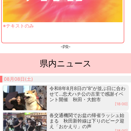
※テキストのみ
-PR-
県内ニュース
08月08日(土)
令和8年8月8日の“8”が並ぶ日に合わ
せて…忠犬ハチ公の古里で感謝イベ
ント開催 秋田・大館市
[18:00]
各交通機関でお盆の帰省ラッシュ始
まる 秋田新幹線は下りのピーク迎
え「おかえり」の声
[18:00]