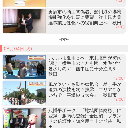
[18:00]
男鹿市の商工関係者、船川港の港湾
機能強化を知事に要望 洋上風力関
連事業活性化への役割向上へ 秋田
[12:30]
-PR-
08月04日(火)
いよいよ夏本番へ！東北北部が梅雨
明け 横手市のこども園、水遊びで
暑さしのぐ 熱中症に十分注意を
秋田
[19:00]
風が吹いても動かぬ気合！差し手が
迫力の演技を次々披露 エリアなか
いちで「竿燈妙技大会」 秋田市
[19:00]
八幡平ポーク、「地域団体商標」に
登録 豚肉の登録は全国初 ブラン
ドの信頼性・知名度向上に期待 秋
田