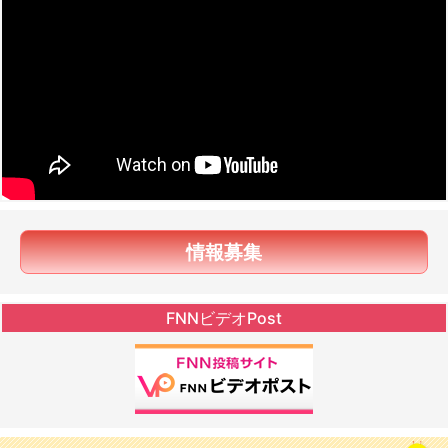
情報募集
FNNビデオPost