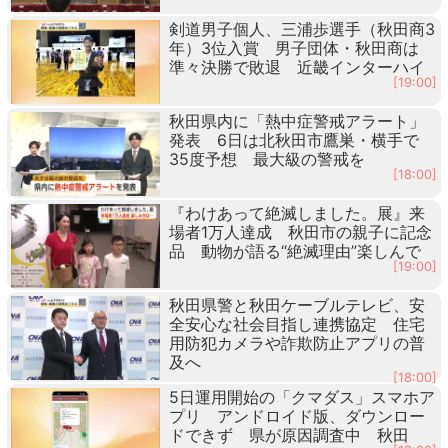
剣道男子個人、三浦歩選手（秋田商3
年）3位入賞 男子団体・秋田商は
準々決勝で敗退 近畿インターハイ
[19:00]
秋田県内に「熱中症警戒アラート」
発表 6日は北秋田市鷹巣・横手で
35度予想 最大級の警戒を
[18:00]
『わけあって絶滅しました。展』来
場者1万人達成 秋田市の親子に記念
品 動物が語る“絶滅理由”楽しんで
[19:00]
秋田県警と秋田ケーブルテレビ、安
全安心な社会目指し連携協定 住宅
用防犯カメラや詐欺防止アプリの普
及へ
[18:00]
5日運用開始の「クマダス」スマホア
プリ アンドロイド版、ダウンロー
ドできず 県が原因調査中 秋田