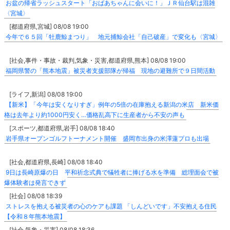
お盆の帰省ラッシュスタート「おばあちゃんに会いに！」ＪＲ仙台駅は混雑
〈宮城〉
[都道府県,宮城] 08/08 19:00
今年で６５回「牡鹿鯨まつり」 地元捕鯨会社「自己破産」で変化も〈宮城〉
[社会,事件・事故・裁判,気象・災害,都道府県,熊本] 08/08 19:00
福岡県警の「熊本地震」被災者支援部隊が帰福 現地の避難所で９日間活動
[ライフ,新潟] 08/08 19:00
【新米】「今年は安くなりすぎ」例年の5倍の在庫抱える新潟の米店 新米価
格は去年より約1000円安く…価格乱高下に生産者から不安の声も
[スポーツ,都道府県,岩手] 08/08 18:40
岩手県オープンゴルフトーナメント開催 盛岡市出身の米澤蓮プロも出場
[社会,都道府県,長崎] 08/08 18:40
9日は長崎原爆の日 平和祈念式典で犠牲者に捧げる水を準備 総理面会で被
爆体験者は発言できず
[社会] 08/08 18:39
ストレスを抱える被災者の心のケアも課題 「しんどいです」不安抱える住民
【令和８年熊本地震】
[社会,気象・災害] 08/08 18:36