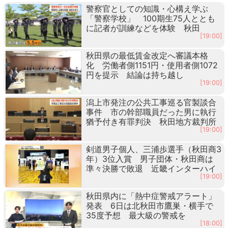
警察官としての知識・心構え学ぶ
「警察学校」 100期生75人ととも
に記者が訓練などを体験 秋田
[19:00]
秋田県の最低賃金改定へ審議本格
化 労働者側1151円・使用者側1072
円を提示 結論は持ち越し
[19:00]
潟上市発注の公共工事巡る官製談合
事件 市の幹部職員だった男に執行
猶予付き有罪判決 秋田地方裁判所
[19:00]
剣道男子個人、三浦歩選手（秋田商3
年）3位入賞 男子団体・秋田商は
準々決勝で敗退 近畿インターハイ
[19:00]
秋田県内に「熱中症警戒アラート」
発表 6日は北秋田市鷹巣・横手で
35度予想 最大級の警戒を
[18:00]