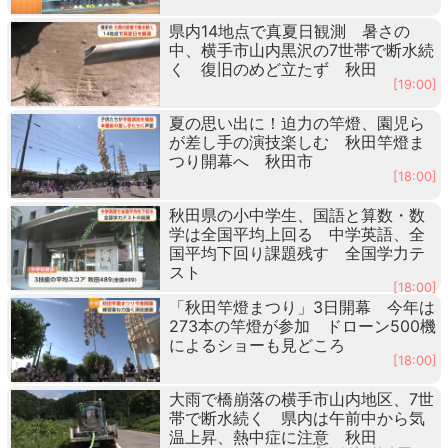
県内14地点で真夏日観測 暑さの
中、横手市山内黒沢の7世帯で断水続
く 復旧のめど立たず 秋田
[19:00]
夏の思い出に！迫力の竿燈、園児ら
が差し手の演技楽しむ 秋田竿燈ま
つり開幕へ 秋田市
[18:00]
秋田県の小中学生、国語と算数・数
学は全国平均上回る 中学英語、全
国平均下回り課題残す 全国学力テ
スト
[18:00]
「秋田竿燈まつり」3日開幕 今年は
273本の竿燈が参加 ドローン500機
によるショーも見どころ
[18:00]
大雨で橋崩落の横手市山内地区、7世
帯で断水続く 県内は午前中から気
温上昇、熱中症に注意 秋田