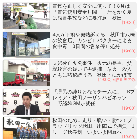
電気を正しく安全に使って！8月は
「電気使用安全月間」 汗をかく夏
は感電事故などに要注意 秋田
[19:30]
4人が下痢や発熱訴える 秋田市八橋
の飲食店、カンピロバクターによる
食中毒 3日間の営業停止処分
[19:00]
夫婦死亡火災事件 火元の長男、父
親殺害の疑いで再逮捕 放火・殺人
ともに黙秘続ける 秋田・にかほ市
[19:00] ※静止画のみ
「県民の誇りとなるチームに」 Bプ
レミア・秋田ノーザンハピネッツ、
上野経雄GMが就任
[19:00]
秋田のために走り・戦い・勝つ！ブ
ラウブリッツ秋田、出陣式で抱負 J
リーグ秋春制、いよいよ開幕へ
[19:00]