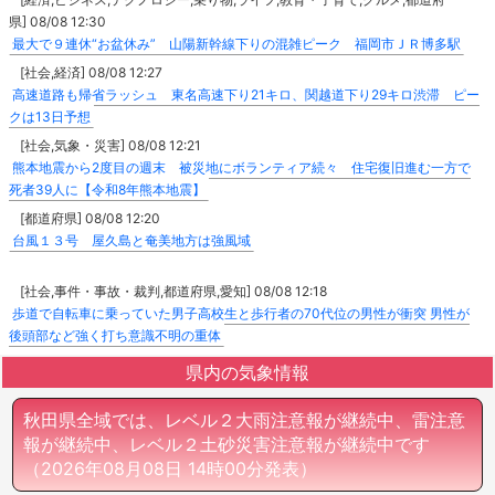
県] 08/08 12:30
最大で９連休“お盆休み” 山陽新幹線下りの混雑ピーク 福岡市ＪＲ博多駅
[社会,経済] 08/08 12:27
高速道路も帰省ラッシュ 東名高速下り21キロ、関越道下り29キロ渋滞 ピー
クは13日予想
[社会,気象・災害] 08/08 12:21
熊本地震から2度目の週末 被災地にボランティア続々 住宅復旧進む一方で
死者39人に【令和8年熊本地震】
[都道府県] 08/08 12:20
台風１３号 屋久島と奄美地方は強風域
[社会,事件・事故・裁判,都道府県,愛知] 08/08 12:18
歩道で自転車に乗っていた男子高校生と歩行者の70代位の男性が衝突 男性が
後頭部など強く打ち意識不明の重体
県内の気象情報
秋田県全域では、レベル２大雨注意報が継続中、雷注意
報が継続中、レベル２土砂災害注意報が継続中です
（2026年08月08日 14時00分発表）