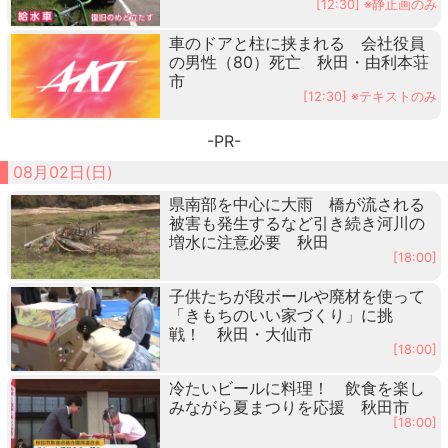
[12:30] ※静止画のみ
車のドアと柱に挟まれる 会社役員
の男性（80）死亡 秋田・由利本荘
市
[12:30] ※テキストのみ
-PR-
08月02日(日)
県南部を中心に大雨 橋が流される
被害も発生するなど引き続き河川の
増水に注意必要 秋田
[18:00]
子供たちが段ボールや廃材を使って
「きもちのいい家づくり」に挑
戦！ 秋田・大仙市
[18:00]
冷たいビールに料理！ 飲食を楽し
みながら夏まつりを応援 秋田市
[18:00]