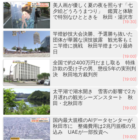
美人画が優しく夏の夜を照らす「七
夕絵どうろうまつり」 鑑賞と体験
で特別なひとときを 秋田・湯沢市
[19:30]
竿燈妙技大会決勝、予選勝ち抜いた
団体が華麗な演技披露 観光客もミ
ニ竿燈に挑戦 秋田竿燈まつり最終
日
[19:00]
全国で約2400万円だまし取る 特殊
詐欺の受け子の男、懲役5年の実刑判
決 秋田地方裁判所
[19:00]
太平湖で湖水開き 雪害の影響で2カ
月遅れの観光シーズンスタート 秋
田・北秋田市
[19:00]
国内最大規模のAIデータセンターが
秋田市に 整備費用は2兆円規模の見
込み UAEが一部投資へ
[19:00]