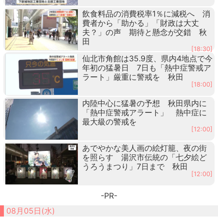
飲食料品の消費税率1％に減税へ 消
費者から「助かる」「財政は大丈
夫？」の声 期待と懸念が交錯 秋
田
[18:30]
仙北市角館は35.9度、県内4地点で今
年初の猛暑日 7日も「熱中症警戒ア
ラート」厳重に警戒を 秋田
[18:00]
内陸中心に猛暑の予想 秋田県内に
「熱中症警戒アラート」 熱中症に
最大級の警戒を
[12:00]
あでやかな美人画の絵灯籠、夜の街
を照らす 湯沢市伝統の「七夕絵ど
うろうまつり」7日まで 秋田
[12:00]
-PR-
08月05日(水)