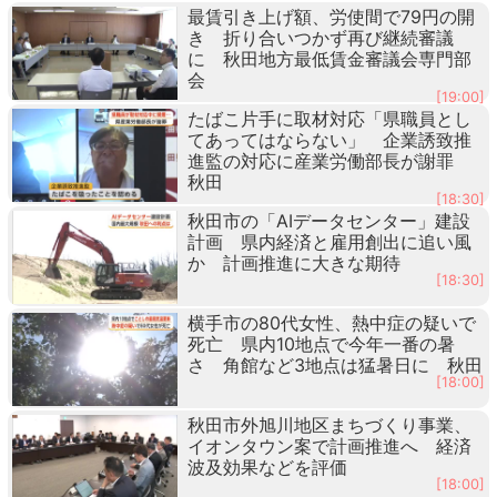
最賃引き上げ額、労使間で79円の開
き 折り合いつかず再び継続審議
に 秋田地方最低賃金審議会専門部
会
[19:00]
たばこ片手に取材対応「県職員とし
てあってはならない」 企業誘致推
進監の対応に産業労働部長が謝罪
秋田
[18:30]
秋田市の「AIデータセンター」建設
計画 県内経済と雇用創出に追い風
か 計画推進に大きな期待
[18:30]
横手市の80代女性、熱中症の疑いで
死亡 県内10地点で今年一番の暑
さ 角館など3地点は猛暑日に 秋田
[18:00]
秋田市外旭川地区まちづくり事業、
イオンタウン案で計画推進へ 経済
波及効果などを評価
[18:00]