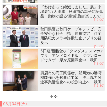
『わけあって絶滅しました。展』来
場者1万人達成 秋田市の親子に記念
品 動物が語る“絶滅理由”楽しんで
[19:00]
秋田県警と秋田ケーブルテレビ、安
全安心な社会目指し連携協定 住宅
用防犯カメラや詐欺防止アプリの普
及へ
[18:00]
5日運用開始の「クマダス」スマホア
プリ アンドロイド版、ダウンロー
ドできず 県が原因調査中 秋田
[18:00]
男鹿市の商工関係者、船川港の港湾
機能強化を知事に要望 洋上風力関
連事業活性化への役割向上へ 秋田
[12:30]
-PR-
08月04日(火)