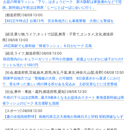
お盆の帰省ラッシュ「下り」はきょうピーク 新大阪駅は家族連れなどで混
雑…新幹線は午前ほぼ満席「じーじとばーばに会いに行く」
[都道府県] 08/08 13:00
【8日正午時点】台風13号 宮古島地方にも暴風警報 大雨にも警戒を
[経済,乗り物,ライフ,ネットで話題,教育・子育て,エンタメ,文化,都道府
県] 08/08 13:00
JR広島駅でも新幹線「帰省ラッシュ」８日がピーク 広島
[経済,ライフ,都道府県] 08/08 13:00
秋田県内のレギュラーガソリン平均小売価格 前週よりわずかに値下がりの1
リットル当たり169.1円
[社会,都道府県,茨城,栃木,群馬,埼玉,千葉,東京,神奈川,山梨,長野] 08/08 12:50
関東甲信地方では「警報級の大雨」の可能性 8日昼過ぎから夜遅くにかけ
て、雷を伴った激しい雨の降る所がある見込み 土砂災害などに注意警戒
[社会,事件・事故・裁判,都道府県,愛知] 08/08 12:30
午前の下りはほぼ満席…最大9連休となるお盆休みスタート 東海道新幹線は帰
省ラッシュのピーク 名古屋駅も混雑
[スポーツ] 08/08 12:30
【夏の全国高校野球】 島根代表立正大淞南が長崎日大と対戦 初戦突破ならず
[経済,ビジネス,テクノロジー,乗り物,ライフ,教育・子育て,グルメ,都道府