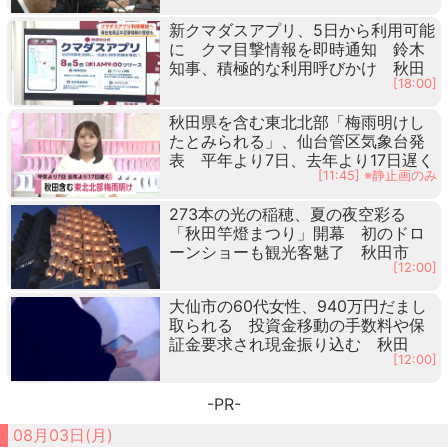
新クマダスアプリ、5日から利用可能
に クマ目撃情報を即時通知 鈴木
知事、積極的な利用呼びかけ 秋田
[18:00]
秋田県を含む東北北部「梅雨明けし
たとみられる」、仙台管区気象台発
表 平年より7日、去年より17日遅く
[11:45] ※静止画のみ
273本の光の稲穂、夏の夜空彩る
「秋田竿燈まつり」開幕 初のドロ
ーンショーも観光客魅了 秋田市
[12:00]
大仙市の60代女性、940万円だまし
取られる 投資金移動の手数料や保
証金要求され現金振り込む 秋田
[12:00]
-PR-
08月03日(月)