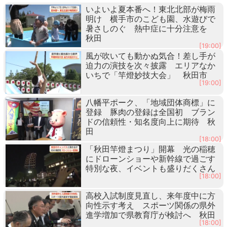
いよいよ夏本番へ！東北北部が梅雨
明け 横手市のこども園、水遊びで
暑さしのぐ 熱中症に十分注意を
秋田
[19:00]
風が吹いても動かぬ気合！差し手が
迫力の演技を次々披露 エリアなか
いちで「竿燈妙技大会」 秋田市
[19:00]
八幡平ポーク、「地域団体商標」に
登録 豚肉の登録は全国初 ブラン
ドの信頼性・知名度向上に期待 秋
田
[18:00]
「秋田竿燈まつり」開幕 光の稲穂
にドローンショーや新幹線で過ごす
特別な夜、イベントも盛りだくさん
[18:00]
高校入試制度見直し、来年度中に方
向性示す考え スポーツ関係の県外
進学増加で県教育庁が検討へ 秋田
[18:00]