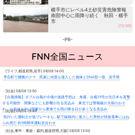
横手市にレベル4土砂災害危険警報
南部中心に雨降り続く 秋田・横手
市
[12:00]
-PR-
FNN全国ニュース
[ライフ,都道府県,岩手] 08/08 14:00
雫石町で捕獲のクマ 民家に何度も侵入した個体とDNA型一致 岩手県
[社会] 08/08 13:50
【台風情報】ダブル台風の今後の進路予想は 来週、台風15号が北日本を直撃
する可能性 関東などにも影響が出る見込み 東北では警報級の大雨のおそ
れ お盆休み中は関東から東海でも雨の降る日が多くなる見込み
[社会] 08/08 13:49
気付いた運転士が急ブレーキも…駅で線路内に進入した男性が特急電車にはね
られ死亡 約1時間半運転見合わせ
[社会,事件・事故・裁判,都道府県,大阪] 08/08 13:00