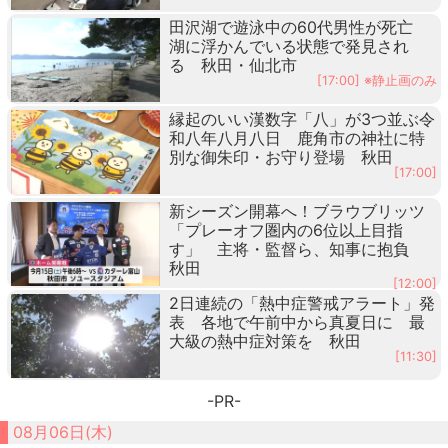
田沢湖で遊泳中の60代男性が死亡
湖に浮かんでいる状態で発見され
る 秋田・仙北市
[17:00] ※静止画のみ
縁起のいい漢数字「八」が3つ並ぶ令
和八年八月八日 鹿角市の神社に特
別な御朱印・お守り登場 秋田
[17:00]
新シーズン開幕へ！ブラウブリッツ
「プレーオフ圏内の6位以上目指
す」 主将・監督ら、知事に抱負
秋田
[12:00]
2日連続の「熱中症警戒アラート」発
表 各地で午前中から真夏日に 最
大級の熱中症対策を 秋田
[11:30]
-PR-
08月06日(木)