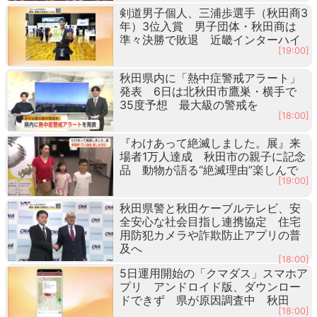
剣道男子個人、三浦歩選手（秋田商3
年）3位入賞 男子団体・秋田商は
準々決勝で敗退 近畿インターハイ
[19:00]
秋田県内に「熱中症警戒アラート」
発表 6日は北秋田市鷹巣・横手で
35度予想 最大級の警戒を
[18:00]
『わけあって絶滅しました。展』来
場者1万人達成 秋田市の親子に記念
品 動物が語る“絶滅理由”楽しんで
[19:00]
秋田県警と秋田ケーブルテレビ、安
全安心な社会目指し連携協定 住宅
用防犯カメラや詐欺防止アプリの普
及へ
[18:00]
5日運用開始の「クマダス」スマホア
プリ アンドロイド版、ダウンロー
ドできず 県が原因調査中 秋田
[18:00]