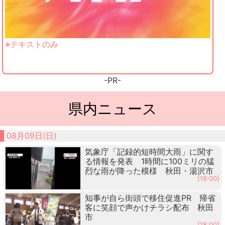
※テキストのみ
-PR-
県内ニュース
08月09日(日)
気象庁「記録的短時間大雨」に関す
る情報を発表 1時間に100ミリの猛
烈な雨が降った模様 秋田・湯沢市
[18:00]
知事が自ら街頭で移住促進PR 帰省
客に笑顔で声かけチラシ配布 秋田
市
[18:00]