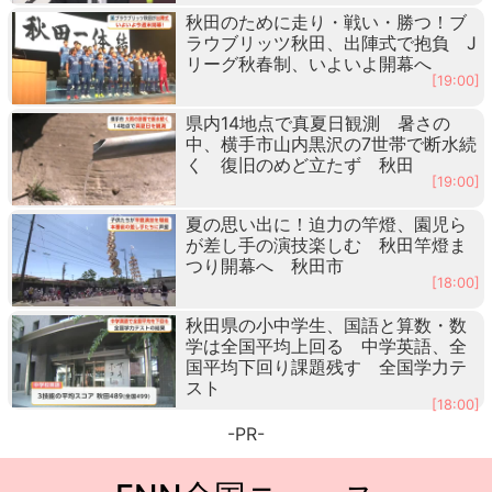
秋田のために走り・戦い・勝つ！ブ
ラウブリッツ秋田、出陣式で抱負 J
リーグ秋春制、いよいよ開幕へ
[19:00]
県内14地点で真夏日観測 暑さの
中、横手市山内黒沢の7世帯で断水続
く 復旧のめど立たず 秋田
[19:00]
夏の思い出に！迫力の竿燈、園児ら
が差し手の演技楽しむ 秋田竿燈ま
つり開幕へ 秋田市
[18:00]
秋田県の小中学生、国語と算数・数
学は全国平均上回る 中学英語、全
国平均下回り課題残す 全国学力テ
スト
[18:00]
-PR-