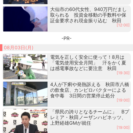
大仙市の60代女性、940万円だまし
取られる 投資金移動の手数料や保
証金要求され現金振り込む 秋田
[12:00]
-PR-
08月03日(月)
電気を正しく安全に使って！8月は
「電気使用安全月間」 汗をかく夏
は感電事故などに要注意 秋田
[19:30]
4人が下痢や発熱訴える 秋田市八橋
の飲食店、カンピロバクターによる
食中毒 3日間の営業停止処分
[19:00]
「県民の誇りとなるチームに」 Bプ
レミア・秋田ノーザンハピネッツ、
上野経雄GMが就任
[19:00]