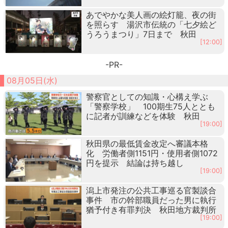
あでやかな美人画の絵灯籠、夜の街
を照らす 湯沢市伝統の「七夕絵ど
うろうまつり」7日まで 秋田
[12:00]
-PR-
08月05日(水)
警察官としての知識・心構え学ぶ
「警察学校」 100期生75人ととも
に記者が訓練などを体験 秋田
[19:00]
秋田県の最低賃金改定へ審議本格
化 労働者側1151円・使用者側1072
円を提示 結論は持ち越し
[19:00]
潟上市発注の公共工事巡る官製談合
事件 市の幹部職員だった男に執行
猶予付き有罪判決 秋田地方裁判所
[19:00]