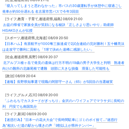
「寝入ってしまうと思わなかった」市バスの30歳運転手が休憩中に寝過ごし
発車が約50分遅れる 名古屋市営バスで今年3回目
[ライフ,教育・子育て,都道府県,福島] 08/09 21:00
お盆の帰省で家族全員が笑顔になる秘訣「正しさより思いやり」助産師
HISAKOさんが伝授
[スポーツ,都道府県,北海道] 08/09 20:50
【日本ハム】有原航平が1000奪三振達成で2試合連続の完封勝利！五十幡亮汰
は走攻守で勝利に貢献も「1球で決めた達稀に感謝したい」
[社会,都道府県,長野] 08/09 20:37
北アルプス槍ヶ岳で発見の遺体は行方不明の19歳の男子大学生と判明 熟達者
向けの難所の北鎌尾根で遭難 頭部に大きな損傷 滑落した可能性も
[政治] 08/09 20:04
【速報】長野県知事選で現職の阿部守一さん（65）が5回目の当選確実
[ライフ,グルメ,石川] 08/09 20:00
「ふわもちでカスタードがぎっちり」金沢のハワイフェアでマラサダに長蛇の
列 円安でも南国気分
[ライフ,新潟] 08/09 20:00
【迷惑行為】“日本一の花火大会”で長時間駐車にゴミのポイ捨て…“迷惑行
為”相次いだ道の駅から嘆きの声「9割以上が県外ナンバー」