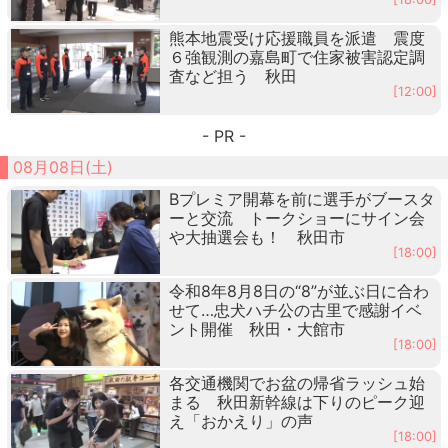
熊本地震受け応援職員を派遣 震度
６強観測の嘉島町で住家被害認定調
査など担う 秋田
[12:00]
- PR -
08月08日(土)
Bプレミア開幕を前に選手がブースタ
ーと交流 トークショーにサイン会
や大抽選会も！ 秋田市
[18:00]
令和8年8月8日の“8”が並ぶ日に合わ
せて…忠犬ハチ公の古里で感謝イベ
ント開催 秋田・大館市
[18:00]
各交通機関でお盆の帰省ラッシュ始
まる 秋田新幹線は下りのピーク迎
え「おかえり」の声
[18:00]