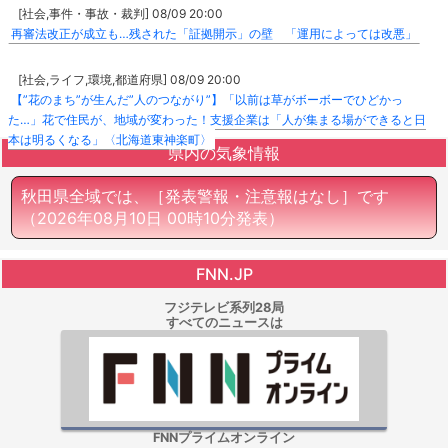
[社会,事件・事故・裁判] 08/09 20:00
再審法改正が成立も…残された「証拠開示」の壁 「運用によっては改悪」
[社会,ライフ,環境,都道府県] 08/09 20:00
【”花のまち”が生んだ”人のつながり”】「以前は草がボーボーでひどかっ
た…」花で住民が、地域が変わった！支援企業は「人が集まる場ができると日
本は明るくなる」〈北海道東神楽町〉
県内の気象情報
秋田県全域では、［発表警報・注意報はなし］です
（2026年08月10日 00時10分発表）
FNN.JP
フジテレビ系列28局
すべてのニュースは
FNNプライムオンライン