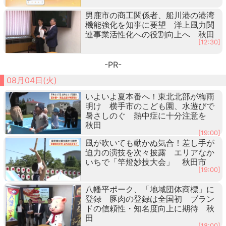
男鹿市の商工関係者、船川港の港湾
機能強化を知事に要望 洋上風力関
連事業活性化への役割向上へ 秋田
[12:30]
-PR-
08月04日(火)
いよいよ夏本番へ！東北北部が梅雨
明け 横手市のこども園、水遊びで
暑さしのぐ 熱中症に十分注意を
秋田
[19:00]
風が吹いても動かぬ気合！差し手が
迫力の演技を次々披露 エリアなか
いちで「竿燈妙技大会」 秋田市
[19:00]
八幡平ポーク、「地域団体商標」に
登録 豚肉の登録は全国初 ブラン
ドの信頼性・知名度向上に期待 秋
田
[18:00]