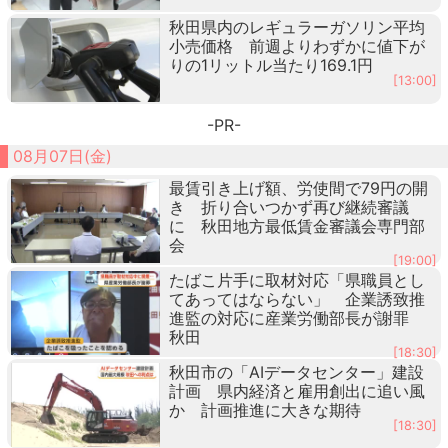
秋田県内のレギュラーガソリン平均
小売価格 前週よりわずかに値下が
りの1リットル当たり169.1円
[13:00]
-PR-
08月07日(金)
最賃引き上げ額、労使間で79円の開
き 折り合いつかず再び継続審議
に 秋田地方最低賃金審議会専門部
会
[19:00]
たばこ片手に取材対応「県職員とし
てあってはならない」 企業誘致推
進監の対応に産業労働部長が謝罪
秋田
[18:30]
秋田市の「AIデータセンター」建設
計画 県内経済と雇用創出に追い風
か 計画推進に大きな期待
[18:30]