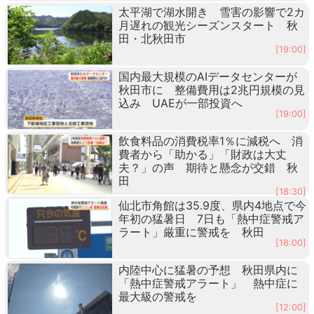
太平湖で湖水開き 雪害の影響で2カ
月遅れの観光シーズンスタート 秋
田・北秋田市
[19:00]
国内最大規模のAIデータセンターが
秋田市に 整備費用は2兆円規模の見
込み UAEが一部投資へ
[19:00]
飲食料品の消費税率1％に減税へ 消
費者から「助かる」「財政は大丈
夫？」の声 期待と懸念が交錯 秋
田
[18:30]
仙北市角館は35.9度、県内4地点で今
年初の猛暑日 7日も「熱中症警戒ア
ラート」厳重に警戒を 秋田
[18:00]
内陸中心に猛暑の予想 秋田県内に
「熱中症警戒アラート」 熱中症に
最大級の警戒を
[12:00]