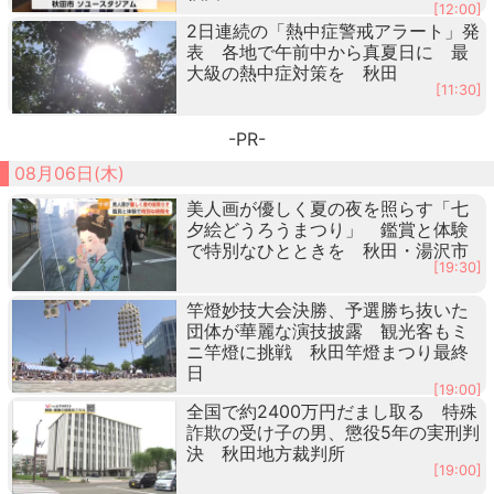
[12:00]
2日連続の「熱中症警戒アラート」発
表 各地で午前中から真夏日に 最
大級の熱中症対策を 秋田
[11:30]
-PR-
08月06日(木)
美人画が優しく夏の夜を照らす「七
夕絵どうろうまつり」 鑑賞と体験
で特別なひとときを 秋田・湯沢市
[19:30]
竿燈妙技大会決勝、予選勝ち抜いた
団体が華麗な演技披露 観光客もミ
ニ竿燈に挑戦 秋田竿燈まつり最終
日
[19:00]
全国で約2400万円だまし取る 特殊
詐欺の受け子の男、懲役5年の実刑判
決 秋田地方裁判所
[19:00]