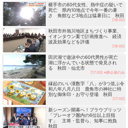
横手市の80代女性、熱中症の疑いで
死亡 県内10地点で今年一番の暑
さ 角館など3地点は猛暑日に 秋田
[18:00]
秋田市外旭川地区まちづくり事業、
イオンタウン案で計画推進へ 経済
波及効果などを評価
[18:00]
田沢湖で遊泳中の60代男性が死亡
湖に浮かんでいる状態で発見され
る 秋田・仙北市
[17:00] ※静止画のみ
縁起のいい漢数字「八」が3つ並ぶ令
和八年八月八日 鹿角市の神社に特
別な御朱印・お守り登場 秋田
[17:00]
新シーズン開幕へ！ブラウブリッツ
「プレーオフ圏内の6位以上目指
す」 主将・監督ら、知事に抱負
秋田