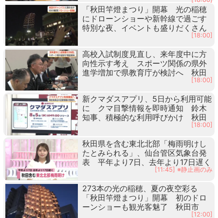
「秋田竿燈まつり」開幕 光の稲穂
にドローンショーや新幹線で過ごす
特別な夜、イベントも盛りだくさん
[18:00]
高校入試制度見直し、来年度中に方
向性示す考え スポーツ関係の県外
進学増加で県教育庁が検討へ 秋田
[18:00]
新クマダスアプリ、5日から利用可能
に クマ目撃情報を即時通知 鈴木
知事、積極的な利用呼びかけ 秋田
[18:00]
秋田県を含む東北北部「梅雨明けし
たとみられる」、仙台管区気象台発
表 平年より7日、去年より17日遅く
[11:45] ※静止画のみ
273本の光の稲穂、夏の夜空彩る
「秋田竿燈まつり」開幕 初のドロ
ーンショーも観光客魅了 秋田市
[12:00]