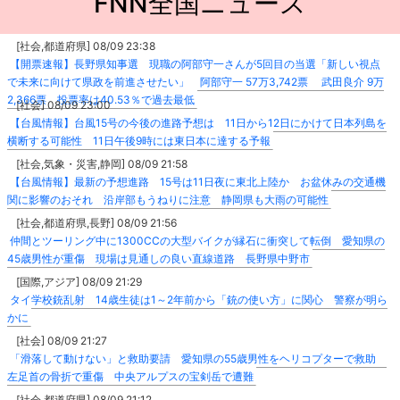
FNN全国ニュース
[社会,都道府県] 08/09 23:38
【開票速報】長野県知事選 現職の阿部守一さんが5回目の当選「新しい視点
で未来に向けて県政を前進させたい」 阿部守一 57万3,742票 武田良介 9万
2,366票 投票率は40.53％で過去最低
[社会] 08/09 23:00
【台風情報】台風15号の今後の進路予想は 11日から12日にかけて日本列島を
横断する可能性 11日午後9時には東日本に達する予報
[社会,気象・災害,静岡] 08/09 21:58
【台風情報】最新の予想進路 15号は11日夜に東北上陸か お盆休みの交通機
関に影響のおそれ 沿岸部もうねりに注意 静岡県も大雨の可能性
[社会,都道府県,長野] 08/09 21:56
仲間とツーリング中に1300CCの大型バイクが縁石に衝突して転倒 愛知県の
45歳男性が重傷 現場は見通しの良い直線道路 長野県中野市
[国際,アジア] 08/09 21:29
タイ学校銃乱射 14歳生徒は1～2年前から「銃の使い方」に関心 警察が明ら
かに
[社会] 08/09 21:27
「滑落して動けない」と救助要請 愛知県の55歳男性をヘリコプターで救助
左足首の骨折で重傷 中央アルプスの宝剣岳で遭難
[社会,都道府県] 08/09 21:12