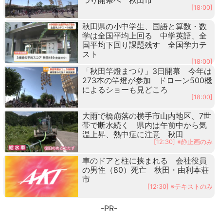
[18:00]
秋田県の小中学生、国語と算数・数
学は全国平均上回る 中学英語、全
国平均下回り課題残す 全国学力テ
スト
[18:00]
「秋田竿燈まつり」3日開幕 今年は
273本の竿燈が参加 ドローン500機
によるショーも見どころ
[18:00]
大雨で橋崩落の横手市山内地区、7世
帯で断水続く 県内は午前中から気
温上昇、熱中症に注意 秋田
[12:30] ※静止画のみ
車のドアと柱に挟まれる 会社役員
の男性（80）死亡 秋田・由利本荘
市
[12:30] ※テキストのみ
-PR-