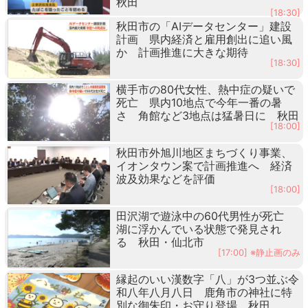
秋田
[18:30]
秋田市の「AIデータセンター」建設
計画 県内経済と雇用創出に追い風
か 計画推進に大きな期待
[18:30]
横手市の80代女性、熱中症の疑いで
死亡 県内10地点で今年一番の暑
さ 角館など3地点は猛暑日に 秋田
[18:00]
秋田市外旭川地区まちづくり事業、
イオンタウン案で計画推進へ 経済
波及効果などを評価
[18:00]
田沢湖で遊泳中の60代男性が死亡
湖に浮かんでいる状態で発見され
る 秋田・仙北市
[17:00] ※静止画のみ
縁起のいい漢数字「八」が3つ並ぶ令
和八年八月八日 鹿角市の神社に特
別な御朱印・お守り登場 秋田