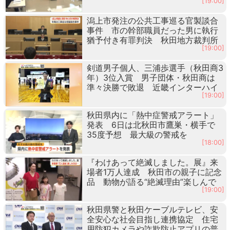
[19:00]
潟上市発注の公共工事巡る官製談合
事件 市の幹部職員だった男に執行
猶予付き有罪判決 秋田地方裁判所
[19:00]
剣道男子個人、三浦歩選手（秋田商3
年）3位入賞 男子団体・秋田商は
準々決勝で敗退 近畿インターハイ
[19:00]
秋田県内に「熱中症警戒アラート」
発表 6日は北秋田市鷹巣・横手で
35度予想 最大級の警戒を
[18:00]
『わけあって絶滅しました。展』来
場者1万人達成 秋田市の親子に記念
品 動物が語る“絶滅理由”楽しんで
[19:00]
秋田県警と秋田ケーブルテレビ、安
全安心な社会目指し連携協定 住宅
用防犯カメラや詐欺防止アプリの普