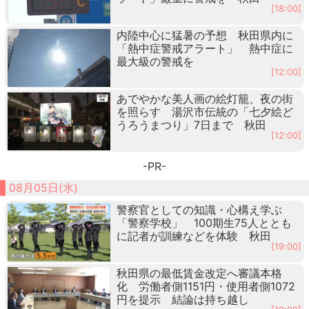
[18:00]
内陸中心に猛暑の予想 秋田県内に
「熱中症警戒アラート」 熱中症に
最大級の警戒を
[12:00]
あでやかな美人画の絵灯籠、夜の街
を照らす 湯沢市伝統の「七夕絵ど
うろうまつり」7日まで 秋田
[12:00]
-PR-
08月05日(水)
警察官としての知識・心構え学ぶ
「警察学校」 100期生75人ととも
に記者が訓練などを体験 秋田
[19:00]
秋田県の最低賃金改定へ審議本格
化 労働者側1151円・使用者側1072
円を提示 結論は持ち越し