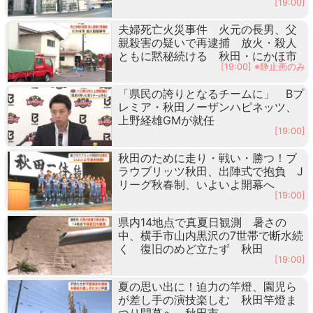
[19:00]
夫婦死亡火災事件 火元の長男、父
親殺害の疑いで再逮捕 放火・殺人
ともに黙秘続ける 秋田・にかほ市
[19:00] ※静止画のみ
「県民の誇りとなるチームに」 Bプ
レミア・秋田ノーザンハピネッツ、
上野経雄GMが就任
[19:00]
秋田のために走り・戦い・勝つ！ブ
ラウブリッツ秋田、出陣式で抱負 J
リーグ秋春制、いよいよ開幕へ
[19:00]
県内14地点で真夏日観測 暑さの
中、横手市山内黒沢の7世帯で断水続
く 復旧のめど立たず 秋田
[19:00]
夏の思い出に！迫力の竿燈、園児ら
が差し手の演技楽しむ 秋田竿燈ま
つり開幕へ 秋田市