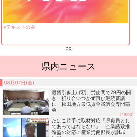
※テキストのみ
-PR-
県内ニュース
08月07日(金)
最賃引き上げ額、労使間で79円の開
き 折り合いつかず再び継続審議
に 秋田地方最低賃金審議会専門部
会
[19:00]
たばこ片手に取材対応「県職員とし
てあってはならない」 企業誘致推
進監の対応に産業労働部長が謝罪