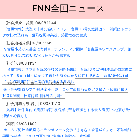
FNN全国ニュース
[社会,気象・災害] 08/08 11:44
【台風情報】大型で非常に強い“ノロノロ台風”13号の進路は？ 沖縄はトラッ
ク横転の恐れも 猛烈な風や高波、落雷竜巻に警戒
[社会,都道府県] 08/08 11:42
名古屋小児がん基金に寄付も…ボランティア団体「名古屋キワニスクラブ」創
立60周年記念式典 広沢市長らから感謝状
[社会] 08/08 11:34
【台風情報】ダブル台風の今後の進路予想は 台風13号は沖縄本島の西北西に
あって、9日（日）にかけて東シナ海を西寄りに進む見込み 台風15号は8日
（土）午後9時には日本の東に達する見通し
[国際,アメリカ,ヨーロッパ] 08/08 11:15
米上院が対ロシア制裁法案を可決 ロシア産原油天然ガス輸入上位国に最大
100％関税 日本は適用除外の可能性
[社会,都道府県,岩手] 08/08 11:10
【地震】岩手県内で震度1 岩手県沿岸北部を震源とする最大震度1の地震が発生
津波の心配なし
[国際] 08/08 11:02
ホルムズ海峡通航巡るイランオマーン交渉「まもなく合意成立」か 石油輸送
再開へ期待 アメリカ軍の海上封鎖も解除へ 米報道