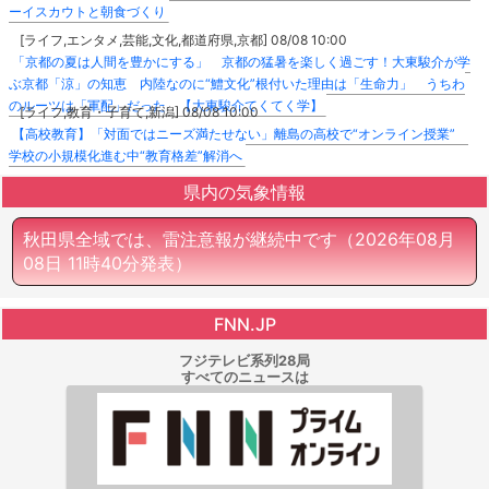
ーイスカウトと朝食づくり
[ライフ,エンタメ,芸能,文化,都道府県,京都] 08/08 10:00
「京都の夏は人間を豊かにする」 京都の猛暑を楽しく過ごす！大東駿介が学
ぶ京都「涼」の知恵 内陸なのに“鱧文化”根付いた理由は「生命力」 うちわ
のルーツは「軍配」だった 【大東駿介てくてく学】
[ライフ,教育・子育て,新潟] 08/08 10:00
【高校教育】「対面ではニーズ満たせない」離島の高校で“オンライン授業”
学校の小規模化進む中“教育格差”解消へ
県内の気象情報
秋田県全域では、雷注意報が継続中です
（2026年08月
08日 11時40分発表）
FNN.JP
フジテレビ系列28局
すべてのニュースは