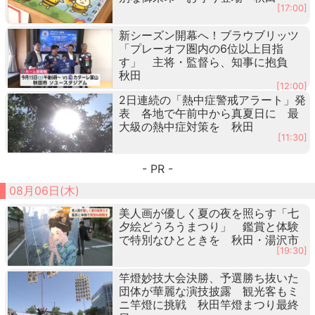
[17:00]
新シーズン開幕へ！ブラウブリッツ
「プレーオフ圏内の6位以上目指
す」 主将・監督ら、知事に抱負
秋田
[12:00]
2日連続の「熱中症警戒アラート」発
表 各地で午前中から真夏日に 最
大級の熱中症対策を 秋田
[11:30]
- PR -
08月06日(木)
美人画が優しく夏の夜を照らす「七
夕絵どうろうまつり」 鑑賞と体験
で特別なひとときを 秋田・湯沢市
[19:30]
竿燈妙技大会決勝、予選勝ち抜いた
団体が華麗な演技披露 観光客もミ
ニ竿燈に挑戦 秋田竿燈まつり最終