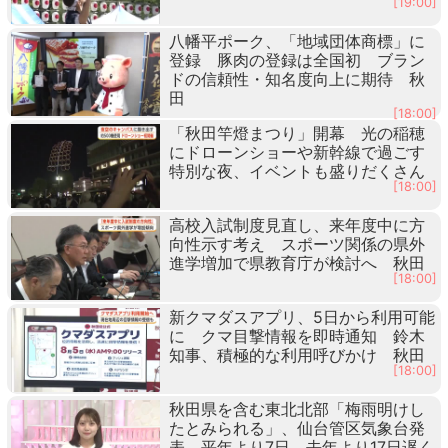
[19:00]
八幡平ポーク、「地域団体商標」に
登録 豚肉の登録は全国初 ブラン
ドの信頼性・知名度向上に期待 秋
田
[18:00]
「秋田竿燈まつり」開幕 光の稲穂
にドローンショーや新幹線で過ごす
特別な夜、イベントも盛りだくさん
[18:00]
高校入試制度見直し、来年度中に方
向性示す考え スポーツ関係の県外
進学増加で県教育庁が検討へ 秋田
[18:00]
新クマダスアプリ、5日から利用可能
に クマ目撃情報を即時通知 鈴木
知事、積極的な利用呼びかけ 秋田
[18:00]
秋田県を含む東北北部「梅雨明けし
たとみられる」、仙台管区気象台発
表 平年より7日、去年より17日遅く