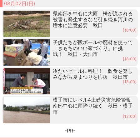
08月02日(日)
県南部を中心に大雨 橋が流される
被害も発生するなど引き続き河川の
増水に注意必要 秋田
[18:00]
子供たちが段ボールや廃材を使って
「きもちのいい家づくり」に挑
戦！ 秋田・大仙市
[18:00]
冷たいビールに料理！ 飲食を楽し
みながら夏まつりを応援 秋田市
[18:00]
横手市にレベル4土砂災害危険警報
南部中心に雨降り続く 秋田・横手
市
[12:00]
-PR-