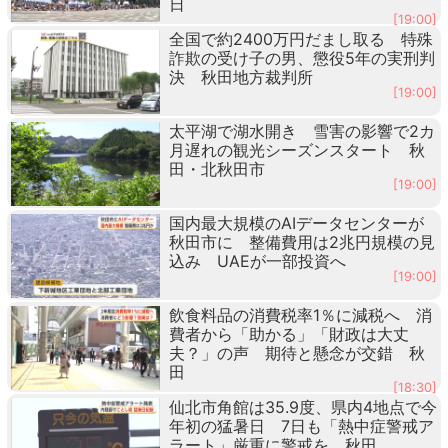
日
[19:00]
全国で約2400万円だまし取る 特殊
詐欺の受け子の男、懲役5年の実刑判
決 秋田地方裁判所
[19:00]
太平湖で湖水開き 雪害の影響で2カ
月遅れの観光シーズンスタート 秋
田・北秋田市
[19:00]
国内最大規模のAIデータセンターが
秋田市に 整備費用は2兆円規模の見
込み UAEが一部投資へ
[19:00]
飲食料品の消費税率1％に減税へ 消
費者から「助かる」「財政は大丈
夫？」の声 期待と懸念が交錯 秋
田
[18:30]
仙北市角館は35.9度、県内4地点で今
年初の猛暑日 7日も「熱中症警戒ア
ラート」厳重に警戒を 秋田