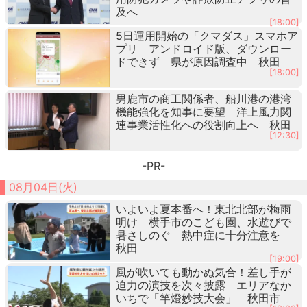
及へ
[18:00]
5日運用開始の「クマダス」スマホア
プリ アンドロイド版、ダウンロー
ドできず 県が原因調査中 秋田
[18:00]
男鹿市の商工関係者、船川港の港湾
機能強化を知事に要望 洋上風力関
連事業活性化への役割向上へ 秋田
[12:30]
-PR-
08月04日(火)
いよいよ夏本番へ！東北北部が梅雨
明け 横手市のこども園、水遊びで
暑さしのぐ 熱中症に十分注意を
秋田
[19:00]
風が吹いても動かぬ気合！差し手が
迫力の演技を次々披露 エリアなか
いちで「竿燈妙技大会」 秋田市