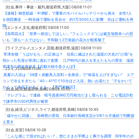
[社会,事件・事故・裁判,都道府県,大阪] 08/08 11:01
【速報】御堂筋線「中津駅」で乗客のモバイルバッテリーから発火 女性1人
を病院搬送 一時全線で運転を見合せ 約1万3000人に影響 先ほど運転を再
開
[エンタメ,文化,都道府県] 08/08 11:00
【長岡花火】「世界へ発信してほしい」“フェニックス”には被災地熊本への思
いも「誰も一人ではない」平和願う2万発超の花火が観客魅了
[ライフ,グルメ,エンタメ,芸能,都道府県,滋賀] 08/08 11:00
草津名物「うばがもち」の正体は？ 信長に滅ばされた滋賀の大名の“ひ孫”を
預かった乳母が草津に逃れて創業 江戸時代の旅人を支えたもちの歴史 滋賀
草津市の歴史再発見【兵動大樹今昔さんぽ】
[ライフ] 08/08 11:00
真夏の入浴は「38度＋炭酸系入浴剤＋全身浴」で“体温を上げすぎない” エア
コンで冷えすぎたら「40～41℃で10分ほど入浴」熱いお湯だと「汗をかいて
かえって体温下がることも」【専門家解説】
[社会,経済,都道府県,長崎] 08/08 10:55
「テレグラム」で連絡 暗号資産960万円相当だまし取られる ニセ電話詐欺
で諫早市の50代男性が被害
[社会,経済,ビジネス,ライフ,都道府県,長崎] 08/08 10:45
「緩やかに回復」 長崎県の景気 日本銀行長崎支店が3年1カ月連続で判断据
え置き
[社会,皇室] 08/08 10:28
「こんな感じで混ぜればいい？」悠仁さまが手際よく豚汁を調理 同学年のボ