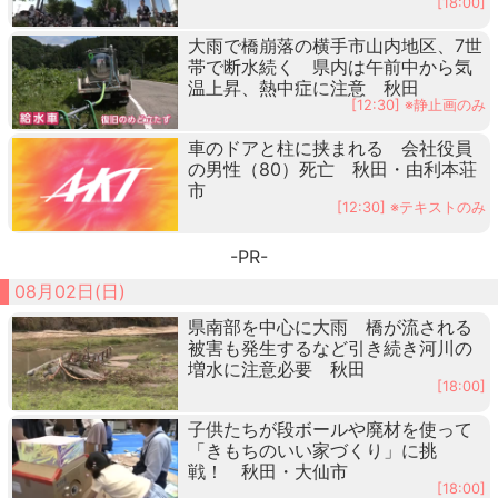
[18:00]
大雨で橋崩落の横手市山内地区、7世
帯で断水続く 県内は午前中から気
温上昇、熱中症に注意 秋田
[12:30] ※静止画のみ
車のドアと柱に挟まれる 会社役員
の男性（80）死亡 秋田・由利本荘
市
[12:30] ※テキストのみ
-PR-
08月02日(日)
県南部を中心に大雨 橋が流される
被害も発生するなど引き続き河川の
増水に注意必要 秋田
[18:00]
子供たちが段ボールや廃材を使って
「きもちのいい家づくり」に挑
戦！ 秋田・大仙市
[18:00]