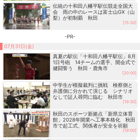
伝統の十和田八幡平駅伝競走全国大
会 雨の中のレースは富士山GX（山
梨）が初制覇 秋田
[15:30]
-PR-
07月31日(金)
真夏の駅伝「十和田八幡平駅伝」8月
1日号砲 14チームの選手、開会式で
健闘誓う 秋田・鹿角市
[20:00]
中学生が模擬裁判に挑戦 検察側と
弁護側に分かれて演じる シナリオ
なしで証人尋問に臨む 秋田市
[19:30]
秋田のスポーツ新拠点「新県立体育
館」2028年開業へ工事本格化 秋田
市で起工式、関係者が安全を祈願
[19:00]