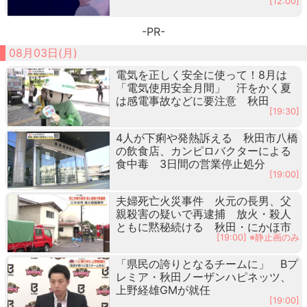
[12:00]
-PR-
08月03日(月)
電気を正しく安全に使って！8月は
「電気使用安全月間」 汗をかく夏
は感電事故などに要注意 秋田
[19:30]
4人が下痢や発熱訴える 秋田市八橋
の飲食店、カンピロバクターによる
食中毒 3日間の営業停止処分
[19:00]
夫婦死亡火災事件 火元の長男、父
親殺害の疑いで再逮捕 放火・殺人
ともに黙秘続ける 秋田・にかほ市
[19:00] ※静止画のみ
「県民の誇りとなるチームに」 Bプ
レミア・秋田ノーザンハピネッツ、
上野経雄GMが就任
[19:00]