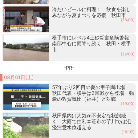
冷たいビールに料理！ 飲食を楽し
みながら夏まつりを応援 秋田市
[18:00]
横手市にレベル4土砂災害危険警報
南部中心に雨降り続く 秋田・横手
市
[12:00]
-PR-
08月01日(土)
57年ぶり2回目の夏の甲子園出場
秋田代表・横手は2回戦から登場 強
豪の敦賀気比（福井）と対戦
[19:00]
秋田県内は大気が不安定な状態続
く 大雨で由利本荘市の芋川では氾
濫注意水位超える
[18:07]