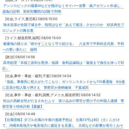
アンソロピックの最新AIなどが指示なくサイバー攻撃 偽アカウント作成し、
虚偽の説明 英研究機関の試験で判明
[社会,ライフ,鹿児島] 08/06 15:00
海水浴場が全国で減る中、指宿はなぜ「あえて復活」させたのか 砂浜再生プ
ロジェクトの舞台裏
[ライフ,都道府県,福岡] 08/06 15:00
被爆地の残り火「絶やすことなく守り続ける」 八女市で平和祈念式典 平和
への誓い新たに 福岡
[政治] 08/06 14:56
高市総理「非核三原則を堅持」強調 食料品減税は「最後まで責任を持って対
応」
[社会,事件・事故・裁判,千葉] 08/06 14:54
「強盗。事務所に犯人がたてこもり」ガソリンスタンドから110番通報 6分後
に店員が犯人取り押さえ 警察官が身柄確保 千葉成田
[社会,事件・事故・裁判,国際,アメリカ,都道府県] 08/06 14:52
松山の高齢女性がだまされたふり 張り込みの警官が受け子の外国人逮捕 警
察官装う特殊詐欺【愛媛】
[社会] 08/06 14:48
【台風情報】ダブル台風の今後の進路予想は 台風13号は8日（土）にかけ
て、沖縄本島地方や奄美地方に接近する見通し 大雨などの影響が長引くおそ