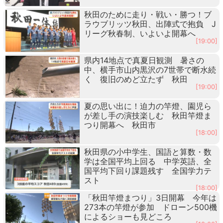
秋田のために走り・戦い・勝つ！ブ
ラウブリッツ秋田、出陣式で抱負 J
リーグ秋春制、いよいよ開幕へ
[19:00]
県内14地点で真夏日観測 暑さの
中、横手市山内黒沢の7世帯で断水続
く 復旧のめど立たず 秋田
[19:00]
夏の思い出に！迫力の竿燈、園児ら
が差し手の演技楽しむ 秋田竿燈ま
つり開幕へ 秋田市
[18:00]
秋田県の小中学生、国語と算数・数
学は全国平均上回る 中学英語、全
国平均下回り課題残す 全国学力テ
スト
[18:00]
「秋田竿燈まつり」3日開幕 今年は
273本の竿燈が参加 ドローン500機
によるショーも見どころ