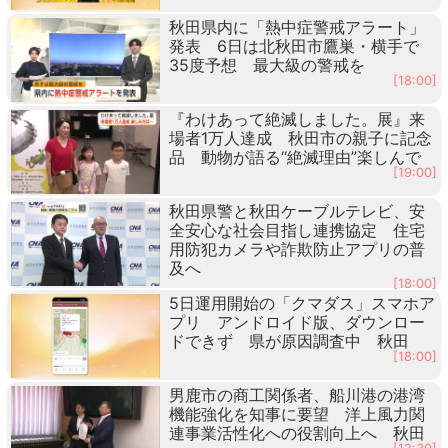
秋田県内に「熱中症警戒アラート」
発表 6日は北秋田市鷹巣・横手で
35度予想 最大級の警戒を
[18:00]
『わけあって絶滅しました。展』来
場者1万人達成 秋田市の親子に記念
品 動物が語る“絶滅理由”楽しんで
[19:00]
秋田県警と秋田ケーブルテレビ、安
全安心な社会目指し連携協定 住宅
用防犯カメラや詐欺防止アプリの普
及へ
[18:00]
5日運用開始の「クマダス」スマホア
プリ アンドロイド版、ダウンロー
ドできず 県が原因調査中 秋田
[18:00]
男鹿市の商工関係者、船川港の港湾
機能強化を知事に要望 洋上風力関
連事業活性化への役割向上へ 秋田