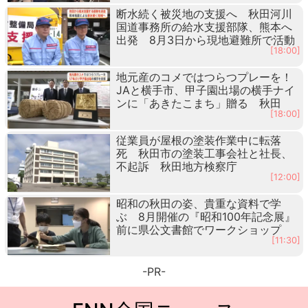
断水続く被災地の支援へ 秋田河川
国道事務所の給水支援部隊、熊本へ
出発 8月3日から現地避難所で活動
[18:00]
地元産のコメではつらつプレーを！
JAと横手市、甲子園出場の横手ナイ
ンに「あきたこまち」贈る 秋田
[18:00]
従業員が屋根の塗装作業中に転落
死 秋田市の塗装工事会社と社長、
不起訴 秋田地方検察庁
[12:00]
昭和の秋田の姿、貴重な資料で学
ぶ 8月開催の『昭和100年記念展』
前に県公文書館でワークショップ
[11:30]
-PR-