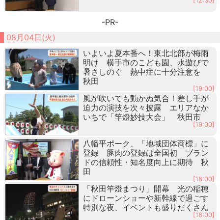
[12:30]
-PR-
08月04日(火)
いよいよ夏本番へ！東北北部が梅雨
明け 横手市のこども園、水遊びで
暑さしのぐ 熱中症に十分注意を
秋田
[19:00]
風が吹いても動かぬ気合！差し手が
迫力の演技を次々披露 エリアなか
いちで「竿燈妙技大会」 秋田市
[19:00]
八幡平ポーク、「地域団体商標」に
登録 豚肉の登録は全国初 ブラン
ドの信頼性・知名度向上に期待 秋
田
[18:00]
「秋田竿燈まつり」開幕 光の稲穂
にドローンショーや新幹線で過ごす
特別な夜、イベントも盛りだくさん
[18:00]