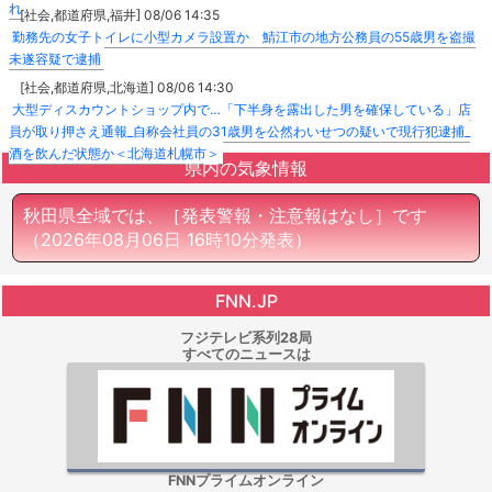
れ
[社会,都道府県,福井] 08/06 14:35
勤務先の女子トイレに小型カメラ設置か 鯖江市の地方公務員の55歳男を盗撮
未遂容疑で逮捕
[社会,都道府県,北海道] 08/06 14:30
大型ディスカウントショップ内で…「下半身を露出した男を確保している」店
員が取り押さえ通報_自称会社員の31歳男を公然わいせつの疑いで現行犯逮捕_
酒を飲んだ状態か＜北海道札幌市＞
県内の気象情報
秋田県全域では、［発表警報・注意報はなし］です
（2026年08月06日 16時10分発表）
FNN.JP
フジテレビ系列28局
すべてのニュースは
FNNプライムオンライン