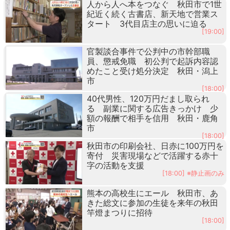
人から人へ本をつなぐ 秋田市で1世
紀近く続く古書店、新天地で営業ス
タート 3代目店主の思いに迫る
[19:00]
官製談合事件で公判中の市幹部職
員、懲戒免職 初公判で起訴内容認
めたこと受け処分決定 秋田・潟上
市
[18:00]
40代男性、120万円だまし取られ
る 副業に関する広告きっかけ 少
額の報酬で相手を信用 秋田・鹿角
市
[18:00]
秋田市の印刷会社、日赤に100万円を
寄付 災害現場などで活躍する赤十
字の活動を支援
[18:00] ※静止画のみ
熊本の高校生にエール 秋田市、あ
きた総文に参加の生徒を来年の秋田
竿燈まつりに招待
[18:00]