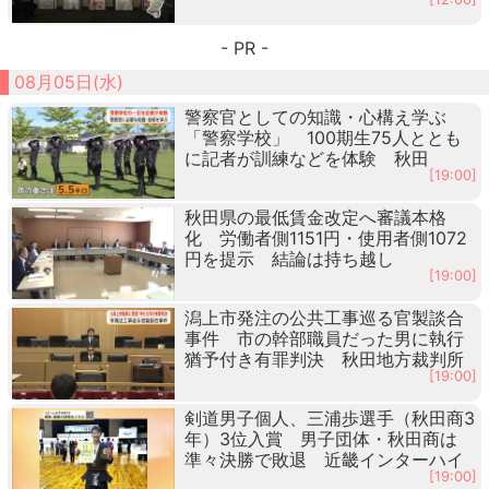
- PR -
08月05日(水)
警察官としての知識・心構え学ぶ
「警察学校」 100期生75人ととも
に記者が訓練などを体験 秋田
[19:00]
秋田県の最低賃金改定へ審議本格
化 労働者側1151円・使用者側1072
円を提示 結論は持ち越し
[19:00]
潟上市発注の公共工事巡る官製談合
事件 市の幹部職員だった男に執行
猶予付き有罪判決 秋田地方裁判所
[19:00]
剣道男子個人、三浦歩選手（秋田商3
年）3位入賞 男子団体・秋田商は
準々決勝で敗退 近畿インターハイ
[19:00]