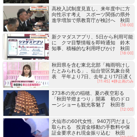
高校入試制度見直し、来年度中に方
向性示す考え スポーツ関係の県外
進学増加で県教育庁が検討へ 秋田
[18:00]
新クマダスアプリ、5日から利用可能
に クマ目撃情報を即時通知 鈴木
知事、積極的な利用呼びかけ 秋田
[18:00]
秋田県を含む東北北部「梅雨明けし
たとみられる」、仙台管区気象台発
表 平年より7日、去年より17日遅く
[11:45] ※静止画のみ
273本の光の稲穂、夏の夜空彩る
「秋田竿燈まつり」開幕 初のドロ
ーンショーも観光客魅了 秋田市
[12:00]
大仙市の60代女性、940万円だまし
取られる 投資金移動の手数料や保
証金要求され現金振り込む 秋田