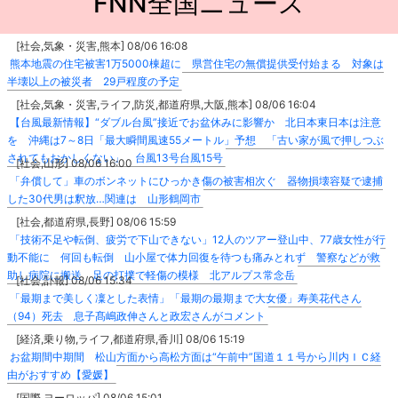
FNN全国ニュース
[社会,気象・災害,熊本] 08/06 16:08
熊本地震の住宅被害1万5000棟超に 県営住宅の無償提供受付始まる 対象は
半壊以上の被災者 29戸程度の予定
[社会,気象・災害,ライフ,防災,都道府県,大阪,熊本] 08/06 16:04
【台風最新情報】“ダブル台風”接近でお盆休みに影響か 北日本東日本は注意
を 沖縄は7～8日「最大瞬間風速55メートル」予想 「古い家が風で押しつぶ
されてもおかしくない」 台風13号台風15号
[社会,山形] 08/06 16:00
「弁償して」車のボンネットにひっかき傷の被害相次ぐ 器物損壊容疑で逮捕
した30代男は釈放…関連は 山形鶴岡市
[社会,都道府県,長野] 08/06 15:59
「技術不足や転倒、疲労で下山できない」12人のツアー登山中、77歳女性が行
動不能に 何回も転倒 山小屋で体力回復を待つも痛みとれず 警察などが救
助し病院に搬送 足の打撲で軽傷の模様 北アルプス常念岳
[社会,訃報] 08/06 15:34
「最期まで美しく凜とした表情」「最期の最期まで大女優」寿美花代さん
（94）死去 息子髙嶋政伸さんと政宏さんがコメント
[経済,乗り物,ライフ,都道府県,香川] 08/06 15:19
お盆期間中期間 松山方面から高松方面は“午前中”国道１１号から川内ＩＣ経
由がおすすめ【愛媛】
[国際,ヨーロッパ] 08/06 15:01