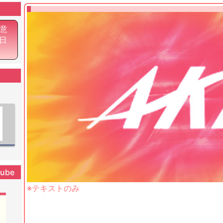
意
7日
tube
※テキストのみ