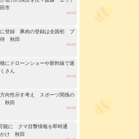
秋田市
[19:00]
」に登録 豚肉の登録は全国初 ブ
期待 秋田
[18:00]
稲穂にドローンショーや新幹線で過
だくさん
[18:00]
に方向性示す考え スポーツ関係の
へ 秋田
[18:00]
可能に クマ目撃情報を即時通
びかけ 秋田