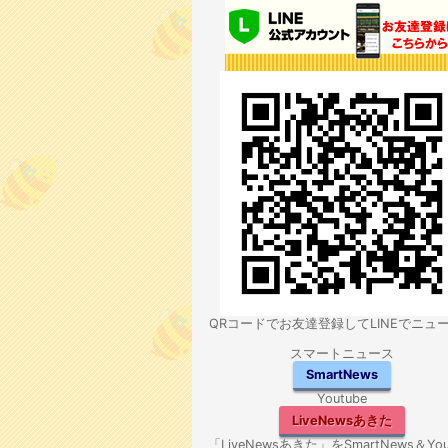
QRコードでお友達登録してLINEでニュ
スマートニュース
SmartNews
Youtube
LiveNewsあきた
「LiveNewsあきた」をSmartNews＆You