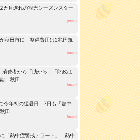
2カ月遅れの観光シーズンスター
[19:00]
ーが秋田市に 整備費用は2兆円規
[19:00]
 消費者から「助かる」「財政は
交錯 秋田
[18:30]
点で今年初の猛暑日 7日も「熱中
 秋田
[18:00]
内に「熱中症警戒アラート」 熱中