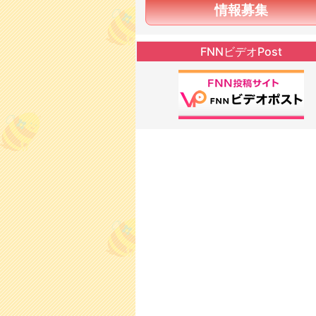
情報募集
FNNビデオPost