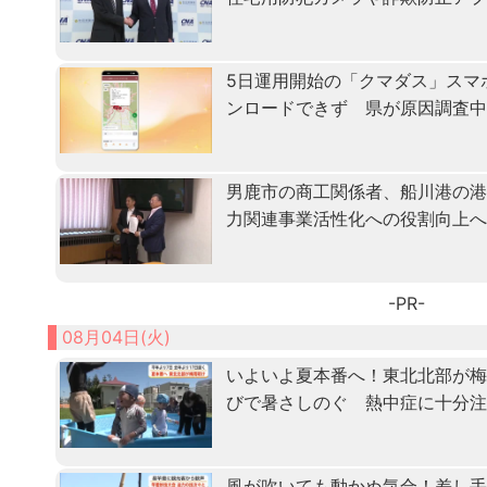
5日運用開始の「クマダス」スマ
ンロードできず 県が原因調査
男鹿市の商工関係者、船川港の
力関連事業活性化への役割向上
-PR-
08月04日(火)
いよいよ夏本番へ！東北北部が
びで暑さしのぐ 熱中症に十分
風が吹いても動かぬ気合！差し