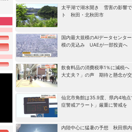
太平湖で湖水開き 雪害の影響で
ト 秋田・北秋田市
国内最大規模のAIデータセンタ
模の見込み UAEが一部投資へ
飲食料品の消費税率1％に減税へ
大丈夫？」の声 期待と懸念が
仙北市角館は35.9度、県内4地
症警戒アラート」厳重に警戒を
内陸中心に猛暑の予想 秋田県