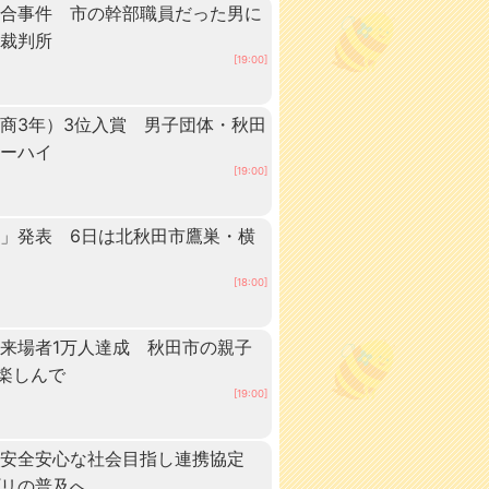
談合事件 市の幹部職員だった男に
方裁判所
[19:00]
商3年）3位入賞 男子団体・秋田
ターハイ
[19:00]
」発表 6日は北秋田市鷹巣・横
[18:00]
来場者1万人達成 秋田市の親子
”楽しんで
[19:00]
、安全安心な社会目指し連携協定
プリの普及へ