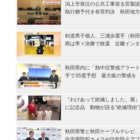
潟上市発注の公共工事巡る官製
執行猶予付き有罪判決 秋田地
剣道男子個人、三浦歩選手（秋田
商は準々決勝で敗退 近畿イン
秋田県内に「熱中症警戒アラート
手で35度予想 最大級の警戒を
『わけあって絶滅しました。展』
に記念品 動物が語る“絶滅理由
秋田県警と秋田ケーブルテレビ
住宅用防犯カメラや詐欺防止ア