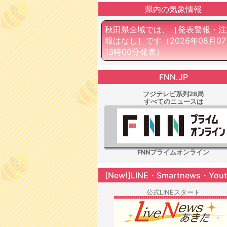
県内の気象情報
秋田県全域では、［発表警報・注
報はなし］です
（2026年08月0
13時00分発表）
FNN.JP
フジテレビ系列28局
すべてのニュースは
FNNプライムオンライン
[New!]LINE・Smartnews・You
公式LINEスタート