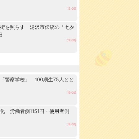
[12:00]
の街を照らす 湯沢市伝統の「七夕
田
[12:00]
警察学校」 100期生75人とと
田
[19:00]
 労働者側1151円・使用者側
[19:00]