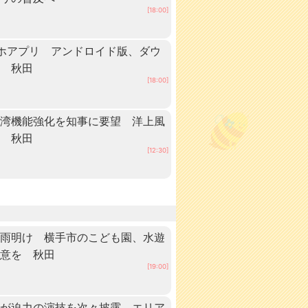
[18:00]
ホアプリ アンドロイド版、ダウ
中 秋田
[18:00]
港湾機能強化を知事に要望 洋上風
へ 秋田
[12:30]
梅雨明け 横手市のこども園、水遊
注意を 秋田
[19:00]
手が迫力の演技を次々披露 エリア