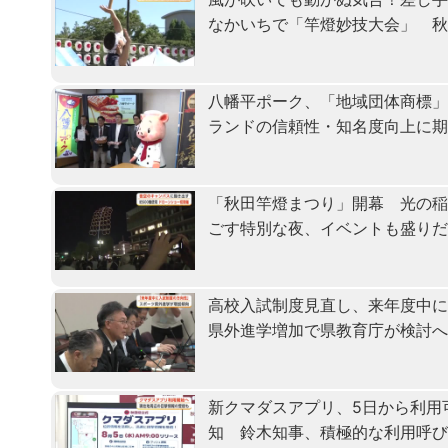
なかいちで「竿燈妙技大会」 
八幡平ポーク、「地域団体商標
ランドの信頼性・知名度向上に
「秋田竿燈まつり」開幕 光の
ごす特別な夜、イベントも盛り
高校入試制度見直し、来年度中
県外進学増加で県教育庁が検討
新クマダスアプリ、5日から利用
知 鈴木知事、積極的な利用呼