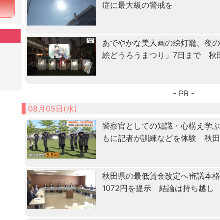
症に最大級の警戒を
あでやかな美人画の絵灯籠、夜
絵どうろうまつり」7日まで 秋
- PR -
08月05日(水)
警察官としての知識・心構え学ぶ「
もに記者が訓練などを体験 秋
秋田県の最低賃金改定へ審議本格化
1072円を提示 結論は持ち越し