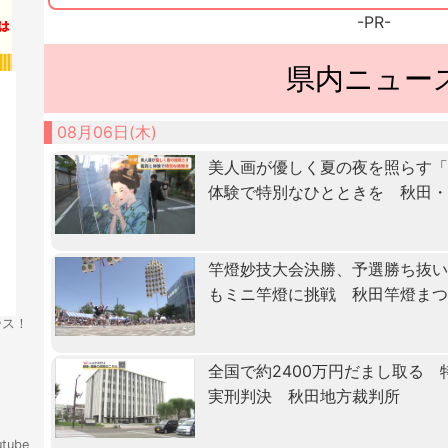
-PR-
県内ニュー
08月06日(木)
美人画が優しく夏の夜を照らす
体験で特別なひとときを 秋田
竿燈妙技大会決勝、予選勝ち抜
もミニ竿燈に挑戦 秋田竿燈ま
ース！
全国で約2400万円だまし取る
実刑判決 秋田地方裁判所
tube