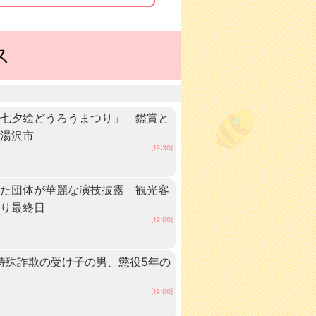
ス
「七夕絵どうろうまつり」 鑑賞と
・湯沢市
[19:30]
いた団体が華麗な演技披露 観光客
つり最終日
[19:00]
 特殊詐欺の受け子の男、懲役5年の
[19:00]