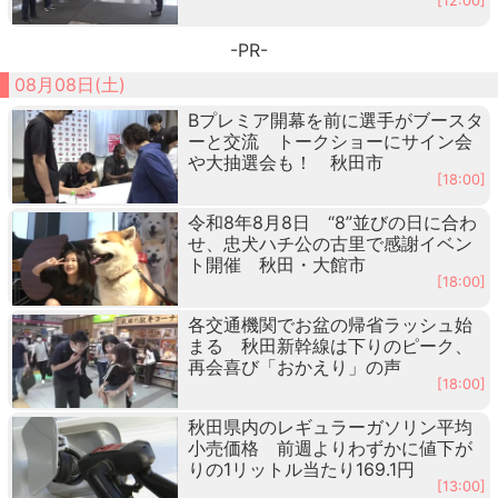
[12:00]
-PR-
08月08日(土)
Bプレミア開幕を前に選手がブースタ
ーと交流 トークショーにサイン会
や大抽選会も！ 秋田市
[18:00]
令和8年8月8日 “8”並びの日に合わ
せ、忠犬ハチ公の古里で感謝イベン
ト開催 秋田・大館市
[18:00]
各交通機関でお盆の帰省ラッシュ始
まる 秋田新幹線は下りのピーク、
再会喜び「おかえり」の声
[18:00]
秋田県内のレギュラーガソリン平均
小売価格 前週よりわずかに値下が
りの1リットル当たり169.1円
[13:00]