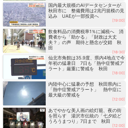
国内最大規模のAIデータセンターが
秋田市に 整備費用は2兆円規模の見
込み UAEが一部投資へ
[19:00]
飲食料品の消費税率1％に減税へ 消
費者から「助かる」「財政は大丈
夫？」の声 期待と懸念が交錯 秋
田
[18:30]
仙北市角館は35.9度、県内4地点で今
年初の猛暑日 7日も「熱中症警戒ア
ラート」厳重に警戒を 秋田
[18:00]
内陸中心に猛暑の予想 秋田県内に
「熱中症警戒アラート」 熱中症に
最大級の警戒を
[12:00]
あでやかな美人画の絵灯籠、夜の街
を照らす 湯沢市伝統の「七夕絵ど
うろうまつり」7日まで 秋田
[12:00]