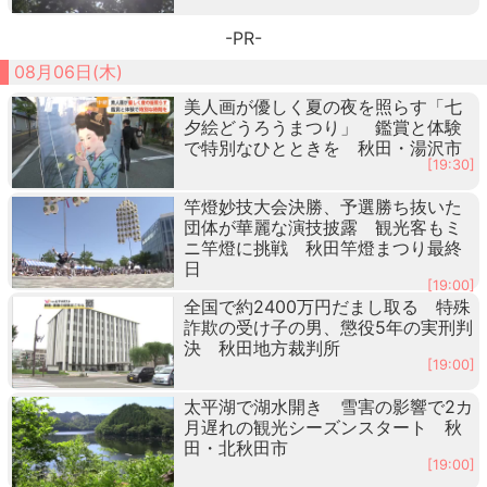
-PR-
08月06日(木)
美人画が優しく夏の夜を照らす「七
夕絵どうろうまつり」 鑑賞と体験
で特別なひとときを 秋田・湯沢市
[19:30]
竿燈妙技大会決勝、予選勝ち抜いた
団体が華麗な演技披露 観光客もミ
ニ竿燈に挑戦 秋田竿燈まつり最終
日
[19:00]
全国で約2400万円だまし取る 特殊
詐欺の受け子の男、懲役5年の実刑判
決 秋田地方裁判所
[19:00]
太平湖で湖水開き 雪害の影響で2カ
月遅れの観光シーズンスタート 秋
田・北秋田市
[19:00]