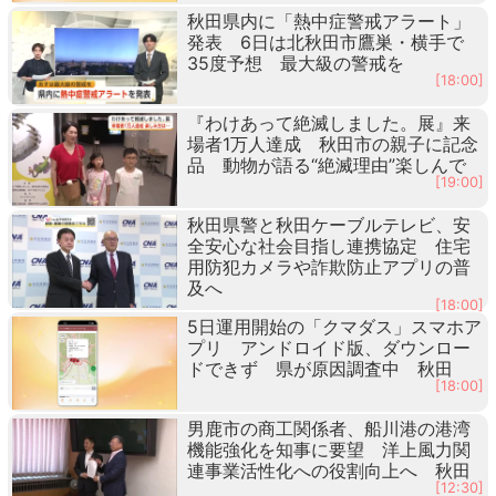
秋田県内に「熱中症警戒アラート」
発表 6日は北秋田市鷹巣・横手で
35度予想 最大級の警戒を
[18:00]
『わけあって絶滅しました。展』来
場者1万人達成 秋田市の親子に記念
品 動物が語る“絶滅理由”楽しんで
[19:00]
秋田県警と秋田ケーブルテレビ、安
全安心な社会目指し連携協定 住宅
用防犯カメラや詐欺防止アプリの普
及へ
[18:00]
5日運用開始の「クマダス」スマホア
プリ アンドロイド版、ダウンロー
ドできず 県が原因調査中 秋田
[18:00]
男鹿市の商工関係者、船川港の港湾
機能強化を知事に要望 洋上風力関
連事業活性化への役割向上へ 秋田
[12:30]