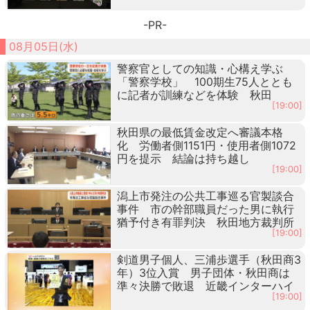
-PR-
08月05日(水)
警察官としての知識・心構え学ぶ
「警察学校」 100期生75人ととも
に記者が訓練などを体験 秋田
[19:00]
秋田県の最低賃金改定へ審議本格
化 労働者側1151円・使用者側1072
円を提示 結論は持ち越し
[19:00]
潟上市発注の公共工事巡る官製談合
事件 市の幹部職員だった男に執行
猶予付き有罪判決 秋田地方裁判所
[19:00]
剣道男子個人、三浦歩選手（秋田商3
年）3位入賞 男子団体・秋田商は
準々決勝で敗退 近畿インターハイ
[19:00]