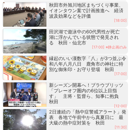
秋田市外旭川地区まちづくり事業、
イオンタウン案で計画推進へ 経済
波及効果などを評価
[18:00]
田沢湖で遊泳中の60代男性が死亡
湖に浮かんでいる状態で発見され
る 秋田・仙北市
[17:00] ※静止画のみ
縁起のいい漢数字「八」が3つ並ぶ令
和八年八月八日 鹿角市の神社に特
別な御朱印・お守り登場 秋田
[17:00]
新シーズン開幕へ！ブラウブリッツ
「プレーオフ圏内の6位以上目指
す」 主将・監督ら、知事に抱負
秋田
[12:00]
2日連続の「熱中症警戒アラート」発
表 各地で午前中から真夏日に 最
大級の熱中症対策を 秋田
[11:30]