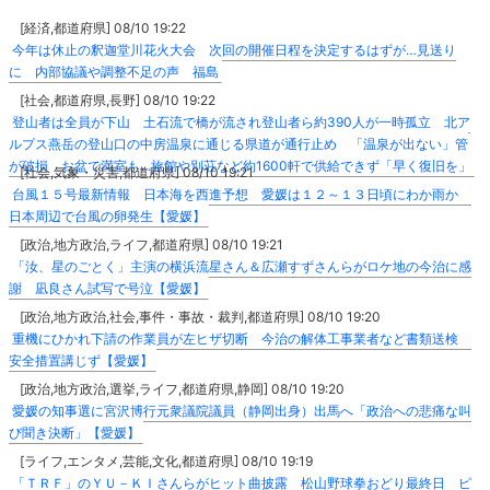
[経済,都道府県] 08/10 19:22
今年は休止の釈迦堂川花火大会 次回の開催日程を決定するはずが…見送り
に 内部協議や調整不足の声 福島
[社会,都道府県,長野] 08/10 19:22
登山者は全員が下山 土石流で橋が流され登山者ら約390人が一時孤立 北ア
ルプス燕岳の登山口の中房温泉に通じる県道が通行止め 「温泉が出ない」管
が破損 お盆で満室も…旅館や別荘など約1600軒で供給できず「早く復旧を」
[社会,気象・災害,都道府県] 08/10 19:21
台風１５号最新情報 日本海を西進予想 愛媛は１２～１３日頃にわか雨か
日本周辺で台風の卵発生【愛媛】
[政治,地方政治,ライフ,都道府県] 08/10 19:21
「汝、星のごとく」主演の横浜流星さん＆広瀬すずさんらがロケ地の今治に感
謝 凪良さん試写で号泣【愛媛】
[政治,地方政治,社会,事件・事故・裁判,都道府県] 08/10 19:20
重機にひかれ下請の作業員が左ヒザ切断 今治の解体工事業者など書類送検
安全措置講じず【愛媛】
[政治,地方政治,選挙,ライフ,都道府県,静岡] 08/10 19:20
愛媛の知事選に宮沢博行元衆議院議員（静岡出身）出馬へ「政治への悲痛な叫
び聞き決断」【愛媛】
[ライフ,エンタメ,芸能,文化,都道府県] 08/10 19:19
「ＴＲＦ」のＹＵ－ＫＩさんらがヒット曲披露 松山野球拳おどり最終日 ピ