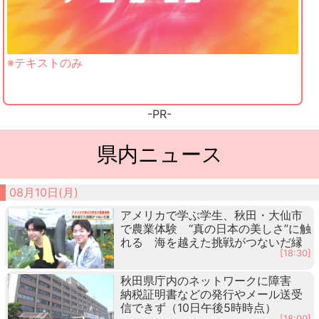
※テキストのみ
-PR-
県内ニュース
08月10日(月)
アメリカで学ぶ学生、秋田・大仙市
で農業体験 “真の日本の美しさ”に触
れる 海を越えた挑戦がつないだ縁
[18:30]
秋田県庁内のネットワークに障害
納税証明書などの発行やメール送受
信できず（10日午後5時時点）
[18:00]