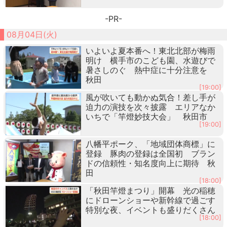
-PR-
08月04日(火)
いよいよ夏本番へ！東北北部が梅雨
明け 横手市のこども園、水遊びで
暑さしのぐ 熱中症に十分注意を
秋田
[19:00]
風が吹いても動かぬ気合！差し手が
迫力の演技を次々披露 エリアなか
いちで「竿燈妙技大会」 秋田市
[19:00]
八幡平ポーク、「地域団体商標」に
登録 豚肉の登録は全国初 ブラン
ドの信頼性・知名度向上に期待 秋
田
[18:00]
「秋田竿燈まつり」開幕 光の稲穂
にドローンショーや新幹線で過ごす
特別な夜、イベントも盛りだくさん
[18:00]