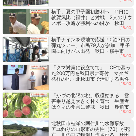
横手、夏の甲子園初勝利へ 11日に
敦賀気比（福井）と対戦 2人のサウ
スポー攻略が勝利への鍵か 秋田
[18:00]
横手ナインを現地で応援！0泊3日の
弾丸ツアー、市民79人が参加 甲子
園に向けバス出発 秋田・横手市
[18:00]
「クマ対策に役立てて」 CFで募っ
た200万円を秋田県に寄付 マタギ
発祥の地・北秋田市で活動する男性
[18:00]
「かづの北限の桃」収穫始まる 雪
害乗り越え大きく甘く育つ 生産者
はクマの食害に警戒 秋田・鹿角市
[18:00]
北秋田市桂瀬の阿仁川で水難事故
アユ釣りの山形市の男性（70）が死
亡 川の中で転倒し流される 秋田