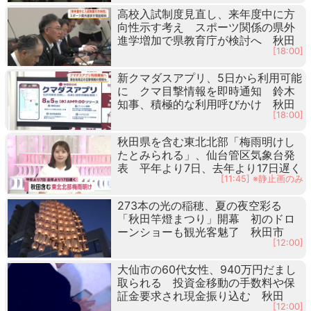
高校入試制度見直し、来年度中に方
向性示す考え スポーツ関係の県外
進学増加で県教育庁が検討へ 秋田
[18:00]
新クマダスアプリ、5日から利用可能
に クマ目撃情報を即時通知 鈴木
知事、積極的な利用呼びかけ 秋田
[18:00]
秋田県を含む東北北部「梅雨明けし
たとみられる」、仙台管区気象台発
表 平年より7日、去年より17日遅く
[11:45] ※静止画のみ
273本の光の稲穂、夏の夜空彩る
「秋田竿燈まつり」開幕 初のドロ
ーンショーも観光客魅了 秋田市
[12:00]
大仙市の60代女性、940万円だまし
取られる 投資金移動の手数料や保
証金要求され現金振り込む 秋田
[12:00]