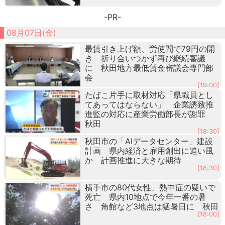
-PR-
08月07日(金)
最賃引き上げ額、労使間で79円の開
き 折り合いつかず再び継続審議
に 秋田地方最低賃金審議会専門部
会
[19:00]
たばこ片手に取材対応「県職員とし
てあってはならない」 企業誘致推
進監の対応に産業労働部長が謝罪
秋田
[18:30]
秋田市の「AIデータセンター」建設
計画 県内経済と雇用創出に追い風
か 計画推進に大きな期待
[18:30]
横手市の80代女性、熱中症の疑いで
死亡 県内10地点で今年一番の暑
さ 角館など3地点は猛暑日に 秋田
[18:00]