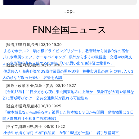
-PR-
FNN全国ニュース
[経済,都道府県,長野] 08/10 19:30
まるでホテル？「駒ヶ根ドライビングリゾート」教習所から徒歩0分の宿舎
ジムや専属シェフ、ケーキバイキング…県外から多くの教習生 交通や物流支
える免許取得者を支援する役割も「いい思い出で免許証に愛着を」
[社会,都道府県,福井] 08/10 19:30
住居侵入と傷害容疑で39歳作業員の男を送検 福井市月見の住宅に押し入り3
人の頭など殴った疑い 容疑を否認
[国政・政策,社会,気象・災害] 08/10 19:27
【台風15号】11日夕方から夜に東北関東地方に上陸か 気象庁が大雨や暴風な
どに警戒呼びかけ 公共交通機関が乱れる可能性も
[社会,都道府県,熊本] 08/10 19:25
「熊本城見ながら頑張るぞ」被災した熊本城１３日から開園 動植物園は３日
間入園無料【令和８年熊本地震】
[ライフ,都道府県,岩手] 08/10 19:22
小学生が描く“岩手の桜”作品展 力作1168点が一堂に 岩手県盛岡市