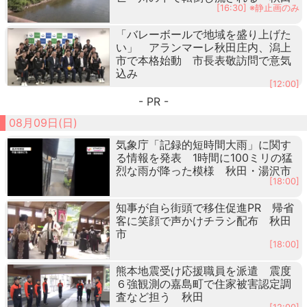
[16:30] ※静止画のみ
「バレーボールで地域を盛り上げた
い」 アランマーレ秋田庄内、潟上
市で本格始動 市長表敬訪問で意気
込み
[12:00]
- PR -
08月09日(日)
気象庁「記録的短時間大雨」に関す
る情報を発表 1時間に100ミリの猛
烈な雨が降った模様 秋田・湯沢市
[18:00]
知事が自ら街頭で移住促進PR 帰省
客に笑顔で声かけチラシ配布 秋田
市
[18:00]
熊本地震受け応援職員を派遣 震度
６強観測の嘉島町で住家被害認定調
査など担う 秋田