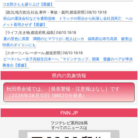
コ太郎さんも盛り上げ【愛媛】
[政治,地方政治,社会,事件・事故・裁判,都道府県] 08/10 19:18
松山の運送会社などを書類送検 トラックの荷台から転落し会社員死亡 ヘル
メット着用させず【愛媛】
[ライフ,生き物,都道府県,福島] 08/10 19:18
夏の景色に異変 満開のヒマワリが…犯人はシカ 福島郡山布引高原 被害は
特産のダイコンにも
[スポーツ,バレーボール,都道府県] 08/10 19:18
ビーチバレー女子高校生日本一へ「マドンナカップ」開幕 愛媛のペアが準決
勝進出【愛媛】
県内の気象情報
秋田県全域では、［発表警報・注意報はなし］です
（2026年08月10日 19時20分発表）
FNN.JP
フジテレビ系列28局
すべてのニュースは