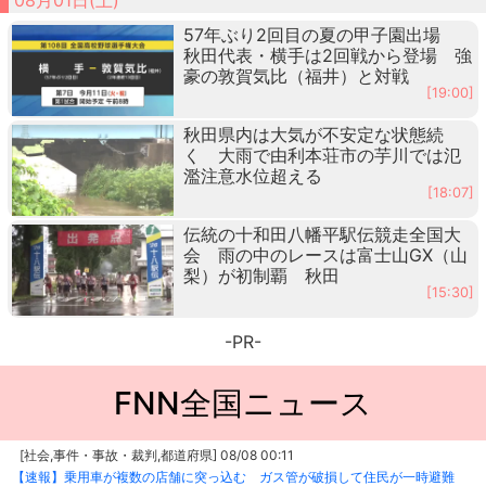
57年ぶり2回目の夏の甲子園出場
秋田代表・横手は2回戦から登場 強
豪の敦賀気比（福井）と対戦
[19:00]
秋田県内は大気が不安定な状態続
く 大雨で由利本荘市の芋川では氾
濫注意水位超える
[18:07]
伝統の十和田八幡平駅伝競走全国大
会 雨の中のレースは富士山GX（山
梨）が初制覇 秋田
[15:30]
-PR-
FNN全国ニュース
[社会,事件・事故・裁判,都道府県] 08/08 00:11
【速報】乗用車が複数の店舗に突っ込む ガス管が破損して住民が一時避難