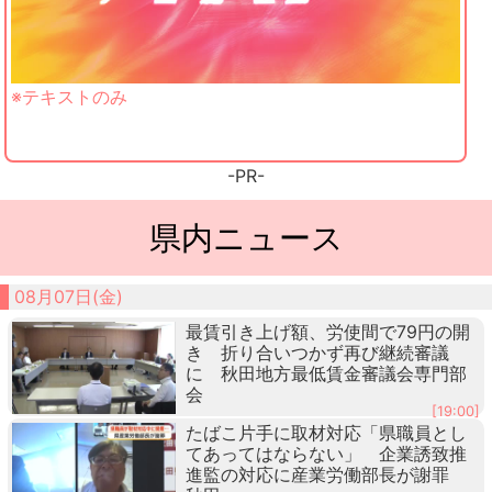
※テキストのみ
-PR-
県内ニュース
08月07日(金)
最賃引き上げ額、労使間で79円の開
き 折り合いつかず再び継続審議
に 秋田地方最低賃金審議会専門部
会
[19:00]
たばこ片手に取材対応「県職員とし
てあってはならない」 企業誘致推
進監の対応に産業労働部長が謝罪