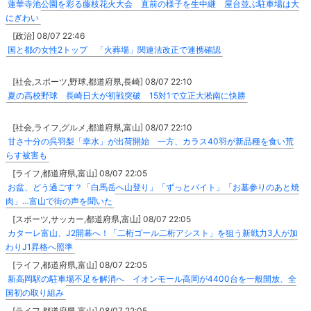
蓮華寺池公園を彩る藤枝花火大会 直前の様子を生中継 屋台並ぶ駐車場は大
にぎわい
[政治] 08/07 22:46
国と都の女性2トップ 「火葬場」関連法改正で連携確認
[社会,スポーツ,野球,都道府県,長崎] 08/07 22:10
夏の高校野球 長崎日大が初戦突破 15対1で立正大淞南に快勝
[社会,ライフ,グルメ,都道府県,富山] 08/07 22:10
甘さ十分の呉羽梨「幸水」が出荷開始 一方、カラス40羽が新品種を食い荒
らす被害も
[ライフ,都道府県,富山] 08/07 22:05
お盆、どう過ごす？「白馬岳へ山登り」「ずっとバイト」「お墓参りのあと焼
肉」…富山で街の声を聞いた
[スポーツ,サッカー,都道府県,富山] 08/07 22:05
カターレ富山、J2開幕へ！「二桁ゴール二桁アシスト」を狙う新戦力3人が加
わりJ1昇格へ照準
[ライフ,都道府県,富山] 08/07 22:05
新高岡駅の駐車場不足を解消へ イオンモール高岡が4400台を一般開放、全
国初の取り組み
[ライフ,都道府県,富山] 08/07 22:05