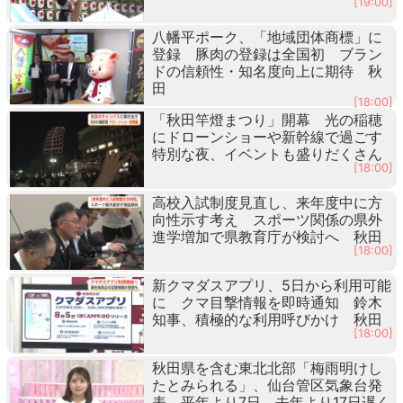
[19:00]
八幡平ポーク、「地域団体商標」に
登録 豚肉の登録は全国初 ブラン
ドの信頼性・知名度向上に期待 秋
田
[18:00]
「秋田竿燈まつり」開幕 光の稲穂
にドローンショーや新幹線で過ごす
特別な夜、イベントも盛りだくさん
[18:00]
高校入試制度見直し、来年度中に方
向性示す考え スポーツ関係の県外
進学増加で県教育庁が検討へ 秋田
[18:00]
新クマダスアプリ、5日から利用可能
に クマ目撃情報を即時通知 鈴木
知事、積極的な利用呼びかけ 秋田
[18:00]
秋田県を含む東北北部「梅雨明けし
たとみられる」、仙台管区気象台発
表 平年より7日、去年より17日遅く