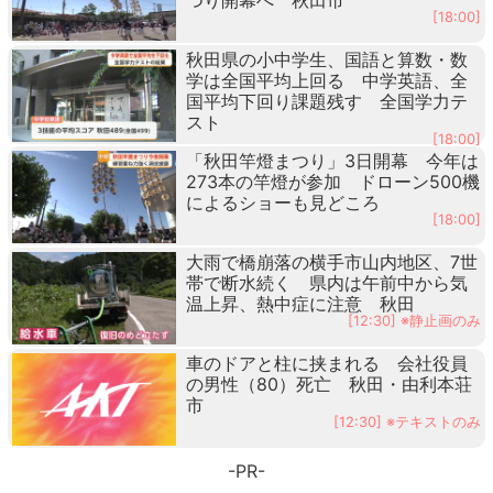
[18:00]
秋田県の小中学生、国語と算数・数
学は全国平均上回る 中学英語、全
国平均下回り課題残す 全国学力テ
スト
[18:00]
「秋田竿燈まつり」3日開幕 今年は
273本の竿燈が参加 ドローン500機
によるショーも見どころ
[18:00]
大雨で橋崩落の横手市山内地区、7世
帯で断水続く 県内は午前中から気
温上昇、熱中症に注意 秋田
[12:30] ※静止画のみ
車のドアと柱に挟まれる 会社役員
の男性（80）死亡 秋田・由利本荘
市
[12:30] ※テキストのみ
-PR-