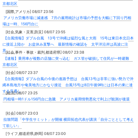
京都北区
[国際,アメリカ] 08/07 23:56
アメリカ労働市場に減速感 7月の雇用統計は市場の予想を大幅に下回り円相
場は一時、156円台に
[社会,気象・災害,防災] 08/07 23:55
【台風情報】ダブル台風 13号で沖縄は猛烈な風と大雨 15号は東日本北日本
に接近上陸か お盆休み直撃へ 最新情報の確認を 太平洋沿岸は高波に注
意
[社会,事件・事故・裁判,都道府県] 08/07 23:38
【速報】乗用車が複数の店舗に突っ込む ガス管が破損して住民が一時避難
京都北区
[社会] 08/07 23:37
【台風情報】ダブル台風の今後の進路予想は 台風13号は非常に強い勢力で沖
縄本島地方や奄美地方にかなり接近 台風15号は8日午後9時には日本の東に達
する見通し
[経済] 08/07 23:25
円相場一時1ドル156円台に急騰 アメリカ雇用情勢悪化で利上げ観測が後退
[社会] 08/07 23:03
拉致問題「中学生サミット」が開催 横田拓也代表が講演「自分ごととして考え
て欲しい」
[ライフ,都道府県,静岡] 08/07 23:00