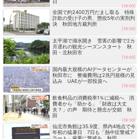
日
[19:00]
全国で約2400万円だまし取る 特殊
詐欺の受け子の男、懲役5年の実刑判
決 秋田地方裁判所
[19:00]
太平湖で湖水開き 雪害の影響で2カ
月遅れの観光シーズンスタート 秋
田・北秋田市
[19:00]
国内最大規模のAIデータセンターが
秋田市に 整備費用は2兆円規模の見
込み UAEが一部投資へ
[19:00]
飲食料品の消費税率1％に減税へ 消
費者から「助かる」「財政は大丈
夫？」の声 期待と懸念が交錯 秋
田
[18:30]
仙北市角館は35.9度、県内4地点で今
年初の猛暑日 7日も「熱中症警戒ア
ラート」厳重に警戒を 秋田