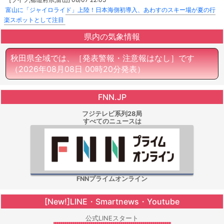
富山に「ジャイロライド」上陸！日本海側初導入、あわすのスキー場が夏の行
楽スポットとして注目
県内の気象情報
秋田県全域では、［発表警報・注意報はなし］です
（2026年08月08日 00時20分発表）
FNN.JP
フジテレビ系列28局
すべてのニュースは
FNNプライムオンライン
[New!]LINE・Smartnews・Youtube
公式LINEスタート