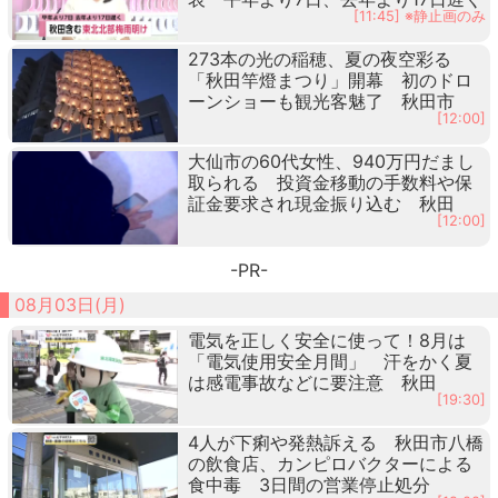
[11:45] ※静止画のみ
273本の光の稲穂、夏の夜空彩る
「秋田竿燈まつり」開幕 初のドロ
ーンショーも観光客魅了 秋田市
[12:00]
大仙市の60代女性、940万円だまし
取られる 投資金移動の手数料や保
証金要求され現金振り込む 秋田
[12:00]
-PR-
08月03日(月)
電気を正しく安全に使って！8月は
「電気使用安全月間」 汗をかく夏
は感電事故などに要注意 秋田
[19:30]
4人が下痢や発熱訴える 秋田市八橋
の飲食店、カンピロバクターによる
食中毒 3日間の営業停止処分