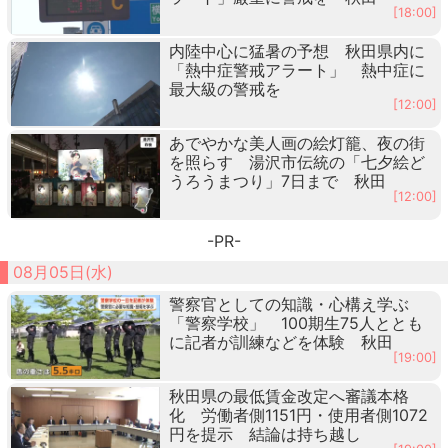
[18:00]
内陸中心に猛暑の予想 秋田県内に
「熱中症警戒アラート」 熱中症に
最大級の警戒を
[12:00]
あでやかな美人画の絵灯籠、夜の街
を照らす 湯沢市伝統の「七夕絵ど
うろうまつり」7日まで 秋田
[12:00]
-PR-
08月05日(水)
警察官としての知識・心構え学ぶ
「警察学校」 100期生75人ととも
に記者が訓練などを体験 秋田
[19:00]
秋田県の最低賃金改定へ審議本格
化 労働者側1151円・使用者側1072
円を提示 結論は持ち越し