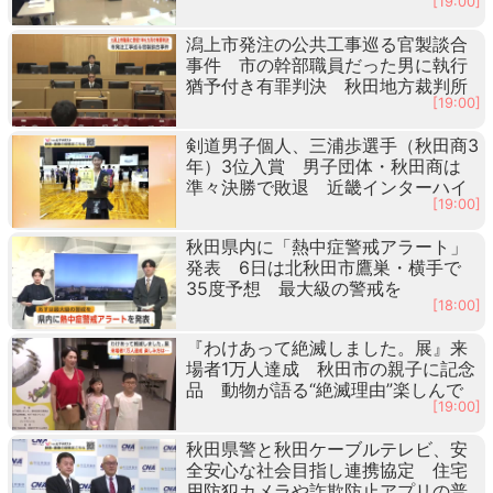
[19:00]
潟上市発注の公共工事巡る官製談合
事件 市の幹部職員だった男に執行
猶予付き有罪判決 秋田地方裁判所
[19:00]
剣道男子個人、三浦歩選手（秋田商3
年）3位入賞 男子団体・秋田商は
準々決勝で敗退 近畿インターハイ
[19:00]
秋田県内に「熱中症警戒アラート」
発表 6日は北秋田市鷹巣・横手で
35度予想 最大級の警戒を
[18:00]
『わけあって絶滅しました。展』来
場者1万人達成 秋田市の親子に記念
品 動物が語る“絶滅理由”楽しんで
[19:00]
秋田県警と秋田ケーブルテレビ、安
全安心な社会目指し連携協定 住宅
用防犯カメラや詐欺防止アプリの普