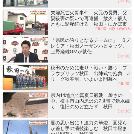
[19:00]
夫婦死亡火災事件 火元の長男、父
親殺害の疑いで再逮捕 放火・殺人
ともに黙秘続ける 秋田・にかほ市
[19:00] ※静止画のみ
「県民の誇りとなるチームに」 Bプ
レミア・秋田ノーザンハピネッツ、
上野経雄GMが就任
[19:00]
秋田のために走り・戦い・勝つ！ブ
ラウブリッツ秋田、出陣式で抱負 J
リーグ秋春制、いよいよ開幕へ
[19:00]
県内14地点で真夏日観測 暑さの
中、横手市山内黒沢の7世帯で断水続
く 復旧のめど立たず 秋田
[19:00]
夏の思い出に！迫力の竿燈、園児ら
が差し手の演技楽しむ 秋田竿燈ま
つり開幕へ 秋田市