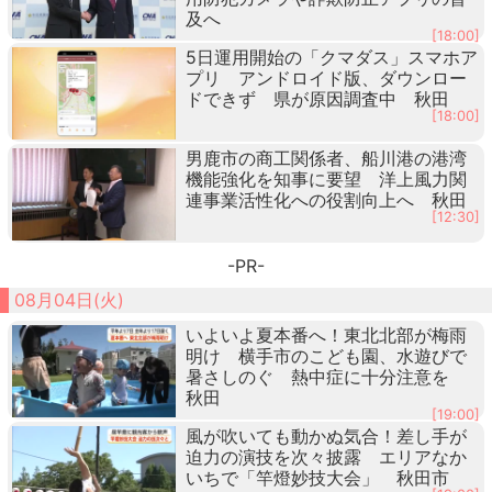
及へ
[18:00]
5日運用開始の「クマダス」スマホア
プリ アンドロイド版、ダウンロー
ドできず 県が原因調査中 秋田
[18:00]
男鹿市の商工関係者、船川港の港湾
機能強化を知事に要望 洋上風力関
連事業活性化への役割向上へ 秋田
[12:30]
-PR-
08月04日(火)
いよいよ夏本番へ！東北北部が梅雨
明け 横手市のこども園、水遊びで
暑さしのぐ 熱中症に十分注意を
秋田
[19:00]
風が吹いても動かぬ気合！差し手が
迫力の演技を次々披露 エリアなか
いちで「竿燈妙技大会」 秋田市