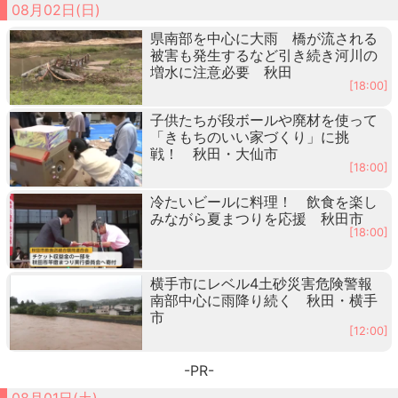
08月02日(日)
県南部を中心に大雨 橋が流される
被害も発生するなど引き続き河川の
増水に注意必要 秋田
[18:00]
子供たちが段ボールや廃材を使って
「きもちのいい家づくり」に挑
戦！ 秋田・大仙市
[18:00]
冷たいビールに料理！ 飲食を楽し
みながら夏まつりを応援 秋田市
[18:00]
横手市にレベル4土砂災害危険警報
南部中心に雨降り続く 秋田・横手
市
[12:00]
-PR-
08月01日(土)