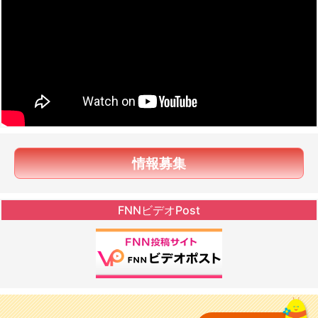
情報募集
FNNビデオPost