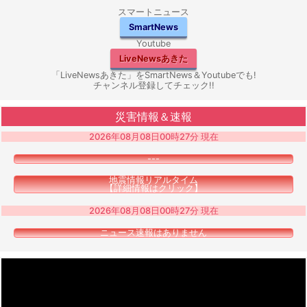
スマートニュース
SmartNews
Youtube
LiveNewsあきた
「LiveNewsあきた」をSmartNews＆Youtubeでも!
チャンネル登録してチェック!!
災害情報＆速報
2026年08月08日00時27分 現在
---
地震情報リアルタイム
【詳細情報はクリック】
2026年08月08日00時27分 現在
ニュース速報はありません