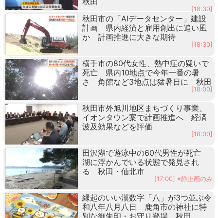
秋田
[18:30]
秋田市の「AIデータセンター」建設
計画 県内経済と雇用創出に追い風
か 計画推進に大きな期待
[18:30]
横手市の80代女性、熱中症の疑いで
死亡 県内10地点で今年一番の暑
さ 角館など3地点は猛暑日に 秋田
[18:00]
秋田市外旭川地区まちづくり事業、
イオンタウン案で計画推進へ 経済
波及効果などを評価
[18:00]
田沢湖で遊泳中の60代男性が死亡
湖に浮かんでいる状態で発見され
る 秋田・仙北市
[17:00] ※静止画のみ
縁起のいい漢数字「八」が3つ並ぶ令
和八年八月八日 鹿角市の神社に特
別な御朱印・お守り登場 秋田