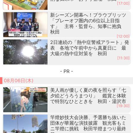
[17:00]
新シーズン開幕へ！ブラウブリッツ
「プレーオフ圏内の6位以上目指
す」 主将・監督ら、知事に抱負
秋田
[12:00]
2日連続の「熱中症警戒アラート」発
表 各地で午前中から真夏日に 最
大級の熱中症対策を 秋田
[11:30]
- PR -
08月06日(木)
美人画が優しく夏の夜を照らす「七
夕絵どうろうまつり」 鑑賞と体験
で特別なひとときを 秋田・湯沢市
[19:30]
竿燈妙技大会決勝、予選勝ち抜いた
団体が華麗な演技披露 観光客もミ
ニ竿燈に挑戦 秋田竿燈まつり最終