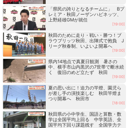
「県民の誇りとなるチームに」 Bプ
レミア・秋田ノーザンハピネッツ、
上野経雄GMが就任
[19:00]
秋田のために走り・戦い・勝つ！ブ
ラウブリッツ秋田、出陣式で抱負 J
リーグ秋春制、いよいよ開幕へ
[19:00]
県内14地点で真夏日観測 暑さの
中、横手市山内黒沢の7世帯で断水続
く 復旧のめど立たず 秋田
[19:00]
夏の思い出に！迫力の竿燈、園児ら
が差し手の演技楽しむ 秋田竿燈ま
つり開幕へ 秋田市
[18:00]
秋田県の小中学生、国語と算数・数
学は全国平均上回る 中学英語、全
国平均下回り課題残す 全国学力テ