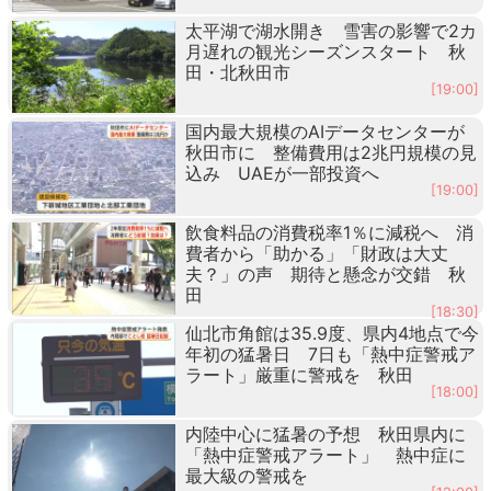
太平湖で湖水開き 雪害の影響で2カ
月遅れの観光シーズンスタート 秋
田・北秋田市
[19:00]
国内最大規模のAIデータセンターが
秋田市に 整備費用は2兆円規模の見
込み UAEが一部投資へ
[19:00]
飲食料品の消費税率1％に減税へ 消
費者から「助かる」「財政は大丈
夫？」の声 期待と懸念が交錯 秋
田
[18:30]
仙北市角館は35.9度、県内4地点で今
年初の猛暑日 7日も「熱中症警戒ア
ラート」厳重に警戒を 秋田
[18:00]
内陸中心に猛暑の予想 秋田県内に
「熱中症警戒アラート」 熱中症に
最大級の警戒を