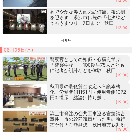
[12:00]
あでやかな美人画の絵灯籠、夜の街
を照らす 湯沢市伝統の「七夕絵ど
うろうまつり」7日まで 秋田
[12:00]
-PR-
08月05日(水)
警察官としての知識・心構え学ぶ
「警察学校」 100期生75人ととも
に記者が訓練などを体験 秋田
[19:00]
秋田県の最低賃金改定へ審議本格
化 労働者側1151円・使用者側1072
円を提示 結論は持ち越し
[19:00]
潟上市発注の公共工事巡る官製談合
事件 市の幹部職員だった男に執行
猶予付き有罪判決 秋田地方裁判所
[19:00]