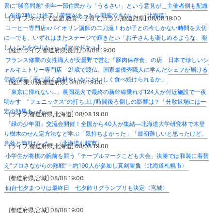
景に“騒音問題” 例年一部住民から「うるさい」という意見が＿主催者側も配慮
し午後7時には終了「苦情があったら開催できない」〈北海道〉
[ライフ,ネットで話題,教育・子育て,コラム,都道府県] 08/08 19:00
コーヒー専門店×バイオリン講師の二刀流！わが子との今しかない時間を大切
に―でも、いずれはまたステージで輝きたい「お子さんも楽しめるような、楽
しいことをやりたい」【ママドキュ】
[経済,ライフ,都道府県,長野] 08/08 19:00
フランス修業の女性職人が安曇野で営む「豚肉保存食」の店 日本で珍しいシ
ャルキュトリー専門店 21歳で渡仏、国家最優秀職人に学んだシェフが届ける
伝統の味「手に届く食材をいかにおいしく食べ続けられるか」
[経済,乗り物,都道府県] 08/08 19:00
「東京に帰れない…」長岡花火で最終の新幹線乗れず124人が付近施設で一夜
明かす “フェニックス”の打ち上げ時間後ろ倒しの影響は？「分散退場には一
定の効果あった」
[ライフ,都道府県,北海道] 08/08 19:00
『緑の少年団』交流会開催！全国から40人が集結―北海道大学研究林で木登
り樹木のせん定方法など学ぶ「気持ちよかった」「最初難しいと思ったけど、
意外と簡単だった」〈北海道札幌市〉
[ライフ,都道府県,北海道] 08/08 19:00
小学生が将棋の腕前を競う「テーブルマークこども大会」決勝では和装に着替
え“プロさながらの熱戦”－約190人が参加し真剣勝負〈北海道札幌市〉
[都道府県,宮城] 08/08 19:00
仙台七夕まつりは最終日 七夕飾りグランプリも決定〈宮城〉
[都道府県,宮城] 08/08 19:00