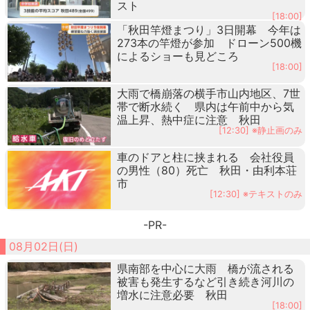
スト
[18:00]
「秋田竿燈まつり」3日開幕 今年は
273本の竿燈が参加 ドローン500機
によるショーも見どころ
[18:00]
大雨で橋崩落の横手市山内地区、7世
帯で断水続く 県内は午前中から気
温上昇、熱中症に注意 秋田
[12:30] ※静止画のみ
車のドアと柱に挟まれる 会社役員
の男性（80）死亡 秋田・由利本荘
市
[12:30] ※テキストのみ
-PR-
08月02日(日)
県南部を中心に大雨 橋が流される
被害も発生するなど引き続き河川の
増水に注意必要 秋田
[18:00]