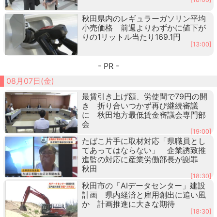
秋田県内のレギュラーガソリン平均
小売価格 前週よりわずかに値下が
りの1リットル当たり169.1円
[13:00]
- PR -
08月07日(金)
最賃引き上げ額、労使間で79円の開
き 折り合いつかず再び継続審議
に 秋田地方最低賃金審議会専門部
会
[19:00]
たばこ片手に取材対応「県職員とし
てあってはならない」 企業誘致推
進監の対応に産業労働部長が謝罪
秋田
[18:30]
秋田市の「AIデータセンター」建設
計画 県内経済と雇用創出に追い風
か 計画推進に大きな期待
[18:30]