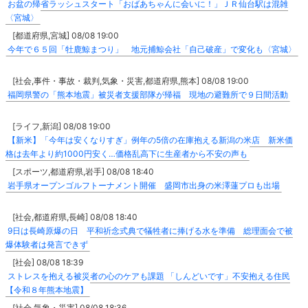
お盆の帰省ラッシュスタート「おばあちゃんに会いに！」ＪＲ仙台駅は混雑
〈宮城〉
[都道府県,宮城] 08/08 19:00
今年で６５回「牡鹿鯨まつり」 地元捕鯨会社「自己破産」で変化も〈宮城〉
[社会,事件・事故・裁判,気象・災害,都道府県,熊本] 08/08 19:00
福岡県警の「熊本地震」被災者支援部隊が帰福 現地の避難所で９日間活動
[ライフ,新潟] 08/08 19:00
【新米】「今年は安くなりすぎ」例年の5倍の在庫抱える新潟の米店 新米価
格は去年より約1000円安く…価格乱高下に生産者から不安の声も
[スポーツ,都道府県,岩手] 08/08 18:40
岩手県オープンゴルフトーナメント開催 盛岡市出身の米澤蓮プロも出場
[社会,都道府県,長崎] 08/08 18:40
9日は長崎原爆の日 平和祈念式典で犠牲者に捧げる水を準備 総理面会で被
爆体験者は発言できず
[社会] 08/08 18:39
ストレスを抱える被災者の心のケアも課題 「しんどいです」不安抱える住民
【令和８年熊本地震】
[社会,気象・災害] 08/08 18:36