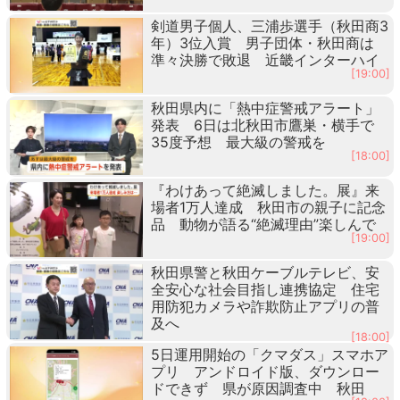
剣道男子個人、三浦歩選手（秋田商3
年）3位入賞 男子団体・秋田商は
準々決勝で敗退 近畿インターハイ
[19:00]
秋田県内に「熱中症警戒アラート」
発表 6日は北秋田市鷹巣・横手で
35度予想 最大級の警戒を
[18:00]
『わけあって絶滅しました。展』来
場者1万人達成 秋田市の親子に記念
品 動物が語る“絶滅理由”楽しんで
[19:00]
秋田県警と秋田ケーブルテレビ、安
全安心な社会目指し連携協定 住宅
用防犯カメラや詐欺防止アプリの普
及へ
[18:00]
5日運用開始の「クマダス」スマホア
プリ アンドロイド版、ダウンロー
ドできず 県が原因調査中 秋田