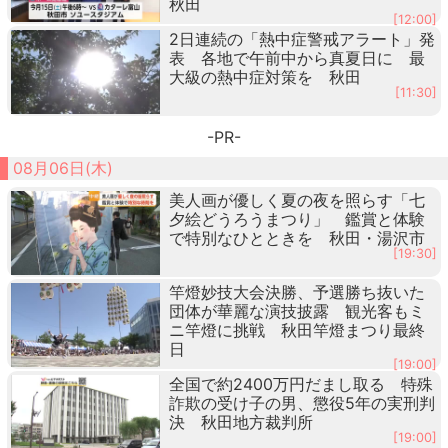
秋田
[12:00]
2日連続の「熱中症警戒アラート」発
表 各地で午前中から真夏日に 最
大級の熱中症対策を 秋田
[11:30]
-PR-
08月06日(木)
美人画が優しく夏の夜を照らす「七
夕絵どうろうまつり」 鑑賞と体験
で特別なひとときを 秋田・湯沢市
[19:30]
竿燈妙技大会決勝、予選勝ち抜いた
団体が華麗な演技披露 観光客もミ
ニ竿燈に挑戦 秋田竿燈まつり最終
日
[19:00]
全国で約2400万円だまし取る 特殊
詐欺の受け子の男、懲役5年の実刑判
決 秋田地方裁判所
[19:00]