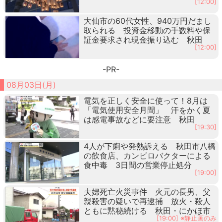
[12:00]
大仙市の60代女性、940万円だまし
取られる 投資金移動の手数料や保
証金要求され現金振り込む 秋田
[12:00]
-PR-
08月03日(月)
電気を正しく安全に使って！8月は
「電気使用安全月間」 汗をかく夏
は感電事故などに要注意 秋田
[19:30]
4人が下痢や発熱訴える 秋田市八橋
の飲食店、カンピロバクターによる
食中毒 3日間の営業停止処分
[19:00]
夫婦死亡火災事件 火元の長男、父
親殺害の疑いで再逮捕 放火・殺人
ともに黙秘続ける 秋田・にかほ市
[19:00] ※静止画のみ