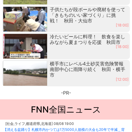
子供たちが段ボールや廃材を使って
「きもちのいい家づくり」に挑
戦！ 秋田・大仙市
[18:00]
冷たいビールに料理！ 飲食を楽し
みながら夏まつりを応援 秋田市
[18:00]
横手市にレベル4土砂災害危険警報
南部中心に雨降り続く 秋田・横手
市
[12:00]
-PR-
FNN全国ニュース
[社会,ライフ,都道府県,北海道] 08/08 19:00
【消える盆踊り】札幌市内かつては1万5000人規模の大会も20年で半減＿背