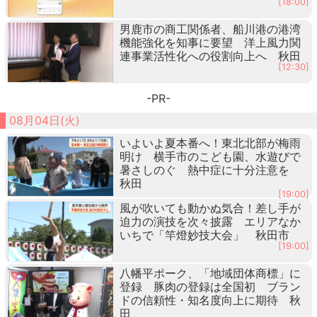
[18:00]
男鹿市の商工関係者、船川港の港湾
機能強化を知事に要望 洋上風力関
連事業活性化への役割向上へ 秋田
[12:30]
-PR-
08月04日(火)
いよいよ夏本番へ！東北北部が梅雨
明け 横手市のこども園、水遊びで
暑さしのぐ 熱中症に十分注意を
秋田
[19:00]
風が吹いても動かぬ気合！差し手が
迫力の演技を次々披露 エリアなか
いちで「竿燈妙技大会」 秋田市
[19:00]
八幡平ポーク、「地域団体商標」に
登録 豚肉の登録は全国初 ブラン
ドの信頼性・知名度向上に期待 秋
田