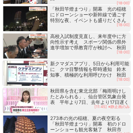
[18:00]
「秋田竿燈まつり」開幕 光の稲穂
にドローンショーや新幹線で過ごす
特別な夜、イベントも盛りだくさん
[18:00]
高校入試制度見直し、来年度中に方
向性示す考え スポーツ関係の県外
進学増加で県教育庁が検討へ 秋田
[18:00]
新クマダスアプリ、5日から利用可能
に クマ目撃情報を即時通知 鈴木
知事、積極的な利用呼びかけ 秋田
[18:00]
秋田県を含む東北北部「梅雨明けし
たとみられる」、仙台管区気象台発
表 平年より7日、去年より17日遅く
[11:45] ※静止画のみ
273本の光の稲穂、夏の夜空彩る
「秋田竿燈まつり」開幕 初のドロ
ーンショーも観光客魅了 秋田市