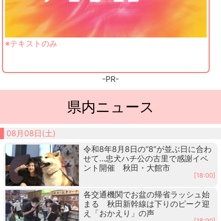
※テキストのみ
-PR-
県内ニュース
08月08日(土)
令和8年8月8日の“8”が並ぶ日に合わ
せて…忠犬ハチ公の古里で感謝イベ
ント開催 秋田・大館市
[18:00]
各交通機関でお盆の帰省ラッシュ始
まる 秋田新幹線は下りのピーク迎
え「おかえり」の声
[18:00]