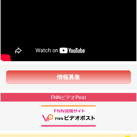
情報募集
FNNビデオPost