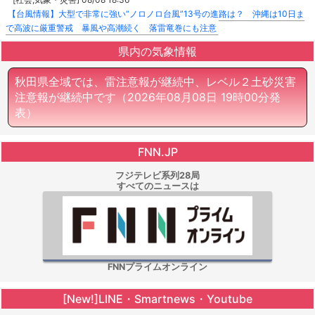
【台風情報】大型で非常に強い“ノロノロ台風”13号の進路は？ 沖縄は10日ま
で高波に厳重警戒 暴風や高潮続く 落雷竜巻にも注意
県内の気象情報
秋田県全域では、雷注意報が継続中、レベル２土砂災害
注意報が継続中です
（2026年08月08日 19時00分発
表）
FNN.JP
フジテレビ系列28局
すべてのニュースは
FNNプライムオンライン
[New!]LINE・Smartnews・Youtube