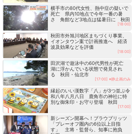
横手市の80代女性、熱中症の疑いで
死亡 県内10地点で今年一番の暑
さ 角館など3地点は猛暑日に 秋田
[18:00]
秋田市外旭川地区まちづくり事業、
イオンタウン案で計画推進へ 経済
波及効果などを評価
[18:00]
田沢湖で遊泳中の60代男性が死亡
湖に浮かんでいる状態で発見され
る 秋田・仙北市
[17:00] ※静止画のみ
縁起のいい漢数字「八」が3つ並ぶ令
和八年八月八日 鹿角市の神社に特
別な御朱印・お守り登場 秋田
[17:00]
新シーズン開幕へ！ブラウブリッツ
「プレーオフ圏内の6位以上目指
す」 主将・監督ら、知事に抱負