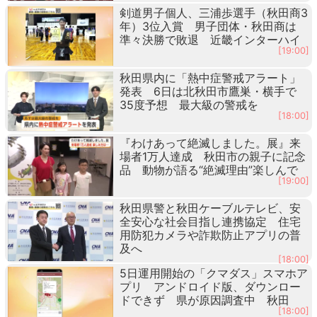
剣道男子個人、三浦歩選手（秋田商3
年）3位入賞 男子団体・秋田商は
準々決勝で敗退 近畿インターハイ
[19:00]
秋田県内に「熱中症警戒アラート」
発表 6日は北秋田市鷹巣・横手で
35度予想 最大級の警戒を
[18:00]
『わけあって絶滅しました。展』来
場者1万人達成 秋田市の親子に記念
品 動物が語る“絶滅理由”楽しんで
[19:00]
秋田県警と秋田ケーブルテレビ、安
全安心な社会目指し連携協定 住宅
用防犯カメラや詐欺防止アプリの普
及へ
[18:00]
5日運用開始の「クマダス」スマホア
プリ アンドロイド版、ダウンロー
ドできず 県が原因調査中 秋田
[18:00]