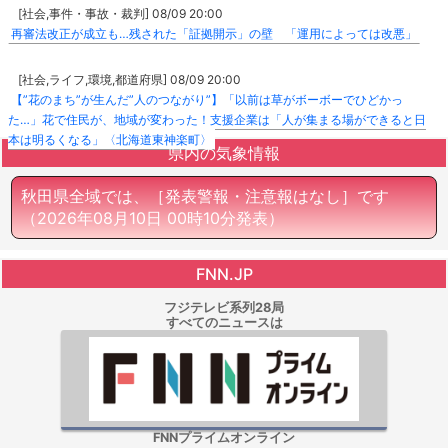
[社会,事件・事故・裁判] 08/09 20:00
再審法改正が成立も…残された「証拠開示」の壁 「運用によっては改悪」
[社会,ライフ,環境,都道府県] 08/09 20:00
【”花のまち”が生んだ”人のつながり”】「以前は草がボーボーでひどかっ
た…」花で住民が、地域が変わった！支援企業は「人が集まる場ができると日
本は明るくなる」〈北海道東神楽町〉
県内の気象情報
秋田県全域では、［発表警報・注意報はなし］です
（2026年08月10日 00時10分発表）
FNN.JP
フジテレビ系列28局
すべてのニュースは
FNNプライムオンライン