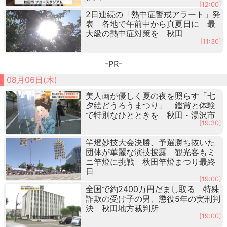
[12:00]
2日連続の「熱中症警戒アラート」発
表 各地で午前中から真夏日に 最
大級の熱中症対策を 秋田
[11:30]
-PR-
08月06日(木)
美人画が優しく夏の夜を照らす「七
夕絵どうろうまつり」 鑑賞と体験
で特別なひとときを 秋田・湯沢市
[19:30]
竿燈妙技大会決勝、予選勝ち抜いた
団体が華麗な演技披露 観光客もミ
ニ竿燈に挑戦 秋田竿燈まつり最終
日
[19:00]
全国で約2400万円だまし取る 特殊
詐欺の受け子の男、懲役5年の実刑判
決 秋田地方裁判所
[19:00]