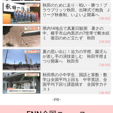
秋田のために走り・戦い・勝つ！ブ
ラウブリッツ秋田、出陣式で抱負 J
リーグ秋春制、いよいよ開幕へ
[19:00]
県内14地点で真夏日観測 暑さの
中、横手市山内黒沢の7世帯で断水続
く 復旧のめど立たず 秋田
[19:00]
夏の思い出に！迫力の竿燈、園児ら
が差し手の演技楽しむ 秋田竿燈ま
つり開幕へ 秋田市
[18:00]
秋田県の小中学生、国語と算数・数
学は全国平均上回る 中学英語、全
国平均下回り課題残す 全国学力テ
スト
[18:00]
-PR-