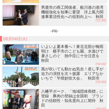
男鹿市の商工関係者、船川港の港湾
機能強化を知事に要望 洋上風力関
連事業活性化への役割向上へ 秋田
[12:30]
-PR-
08月04日(火)
いよいよ夏本番へ！東北北部が梅雨
明け 横手市のこども園、水遊びで
暑さしのぐ 熱中症に十分注意を
秋田
[19:00]
風が吹いても動かぬ気合！差し手が
迫力の演技を次々披露 エリアなか
いちで「竿燈妙技大会」 秋田市
[19:00]
八幡平ポーク、「地域団体商標」に
登録 豚肉の登録は全国初 ブラン
ドの信頼性・知名度向上に期待 秋
田
[18:00]