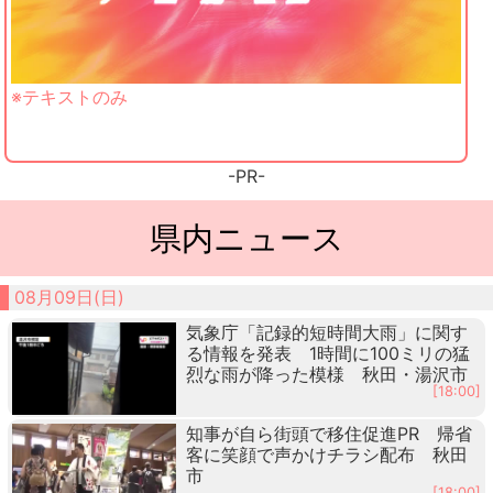
※テキストのみ
-PR-
県内ニュース
08月09日(日)
気象庁「記録的短時間大雨」に関す
る情報を発表 1時間に100ミリの猛
烈な雨が降った模様 秋田・湯沢市
[18:00]
知事が自ら街頭で移住促進PR 帰省
客に笑顔で声かけチラシ配布 秋田
市
[18:00]