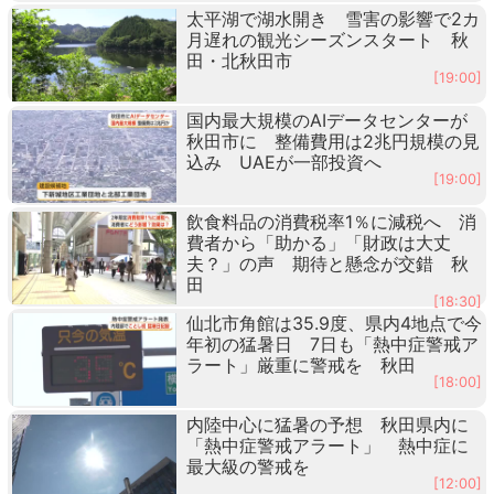
太平湖で湖水開き 雪害の影響で2カ
月遅れの観光シーズンスタート 秋
田・北秋田市
[19:00]
国内最大規模のAIデータセンターが
秋田市に 整備費用は2兆円規模の見
込み UAEが一部投資へ
[19:00]
飲食料品の消費税率1％に減税へ 消
費者から「助かる」「財政は大丈
夫？」の声 期待と懸念が交錯 秋
田
[18:30]
仙北市角館は35.9度、県内4地点で今
年初の猛暑日 7日も「熱中症警戒ア
ラート」厳重に警戒を 秋田
[18:00]
内陸中心に猛暑の予想 秋田県内に
「熱中症警戒アラート」 熱中症に
最大級の警戒を
[12:00]