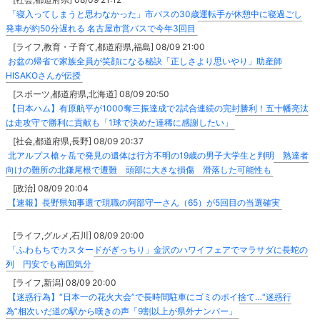
「寝入ってしまうと思わなかった」市バスの30歳運転手が休憩中に寝過ごし
発車が約50分遅れる 名古屋市営バスで今年3回目
[ライフ,教育・子育て,都道府県,福島] 08/09 21:00
お盆の帰省で家族全員が笑顔になる秘訣「正しさより思いやり」助産師
HISAKOさんが伝授
[スポーツ,都道府県,北海道] 08/09 20:50
【日本ハム】有原航平が1000奪三振達成で2試合連続の完封勝利！五十幡亮汰
は走攻守で勝利に貢献も「1球で決めた達稀に感謝したい」
[社会,都道府県,長野] 08/09 20:37
北アルプス槍ヶ岳で発見の遺体は行方不明の19歳の男子大学生と判明 熟達者
向けの難所の北鎌尾根で遭難 頭部に大きな損傷 滑落した可能性も
[政治] 08/09 20:04
【速報】長野県知事選で現職の阿部守一さん（65）が5回目の当選確実
[ライフ,グルメ,石川] 08/09 20:00
「ふわもちでカスタードがぎっちり」金沢のハワイフェアでマラサダに長蛇の
列 円安でも南国気分
[ライフ,新潟] 08/09 20:00
【迷惑行為】“日本一の花火大会”で長時間駐車にゴミのポイ捨て…“迷惑行
為”相次いだ道の駅から嘆きの声「9割以上が県外ナンバー」