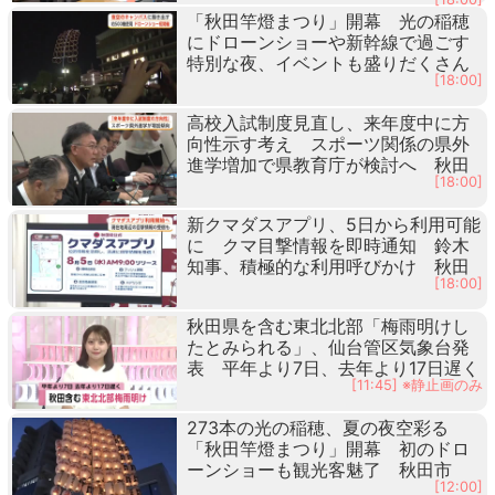
「秋田竿燈まつり」開幕 光の稲穂
にドローンショーや新幹線で過ごす
特別な夜、イベントも盛りだくさん
[18:00]
高校入試制度見直し、来年度中に方
向性示す考え スポーツ関係の県外
進学増加で県教育庁が検討へ 秋田
[18:00]
新クマダスアプリ、5日から利用可能
に クマ目撃情報を即時通知 鈴木
知事、積極的な利用呼びかけ 秋田
[18:00]
秋田県を含む東北北部「梅雨明けし
たとみられる」、仙台管区気象台発
表 平年より7日、去年より17日遅く
[11:45] ※静止画のみ
273本の光の稲穂、夏の夜空彩る
「秋田竿燈まつり」開幕 初のドロ
ーンショーも観光客魅了 秋田市
[12:00]