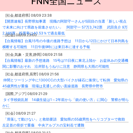
FNN全国ニュース
[社会,都道府県] 08/09 23:38
【開票速報】長野県知事選 現職の阿部守一さんが5回目の当選「新しい視点
で未来に向けて県政を前進させたい」 阿部守一 57万3,742票 武田良介 9万
2,366票 投票率は40.53％で過去最低
[社会] 08/09 23:00
【台風情報】台風15号の今後の進路予想は 11日から12日にかけて日本列島を
横断する可能性 11日午後9時には東日本に達する予報
[社会,気象・災害,静岡] 08/09 21:58
【台風情報】最新の予想進路 15号は11日夜に東北上陸か お盆休みの交通機
関に影響のおそれ 沿岸部もうねりに注意 静岡県も大雨の可能性
[社会,都道府県,長野] 08/09 21:56
仲間とツーリング中に1300CCの大型バイクが縁石に衝突して転倒 愛知県の
45歳男性が重傷 現場は見通しの良い直線道路 長野県中野市
[国際,アジア] 08/09 21:29
タイ学校銃乱射 14歳生徒は1～2年前から「銃の使い方」に関心 警察が明ら
かに
[社会] 08/09 21:27
「滑落して動けない」と救助要請 愛知県の55歳男性をヘリコプターで救助
左足首の骨折で重傷 中央アルプスの宝剣岳で遭難
[社会,都道府県] 08/09 21:12