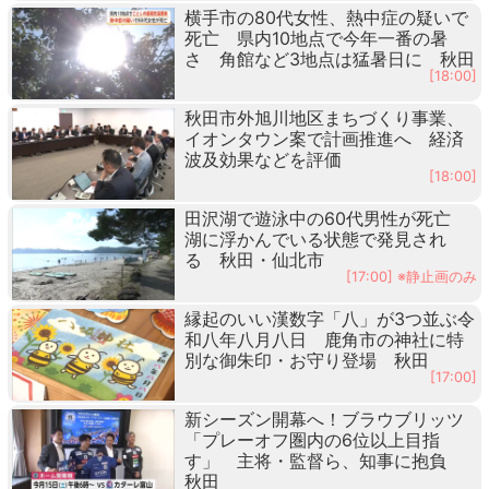
横手市の80代女性、熱中症の疑いで
死亡 県内10地点で今年一番の暑
さ 角館など3地点は猛暑日に 秋田
[18:00]
秋田市外旭川地区まちづくり事業、
イオンタウン案で計画推進へ 経済
波及効果などを評価
[18:00]
田沢湖で遊泳中の60代男性が死亡
湖に浮かんでいる状態で発見され
る 秋田・仙北市
[17:00] ※静止画のみ
縁起のいい漢数字「八」が3つ並ぶ令
和八年八月八日 鹿角市の神社に特
別な御朱印・お守り登場 秋田
[17:00]
新シーズン開幕へ！ブラウブリッツ
「プレーオフ圏内の6位以上目指
す」 主将・監督ら、知事に抱負
秋田