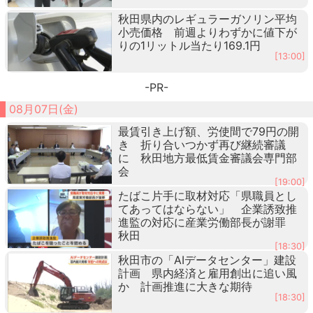
秋田県内のレギュラーガソリン平均
小売価格 前週よりわずかに値下が
りの1リットル当たり169.1円
[13:00]
-PR-
08月07日(金)
最賃引き上げ額、労使間で79円の開
き 折り合いつかず再び継続審議
に 秋田地方最低賃金審議会専門部
会
[19:00]
たばこ片手に取材対応「県職員とし
てあってはならない」 企業誘致推
進監の対応に産業労働部長が謝罪
秋田
[18:30]
秋田市の「AIデータセンター」建設
計画 県内経済と雇用創出に追い風
か 計画推進に大きな期待
[18:30]