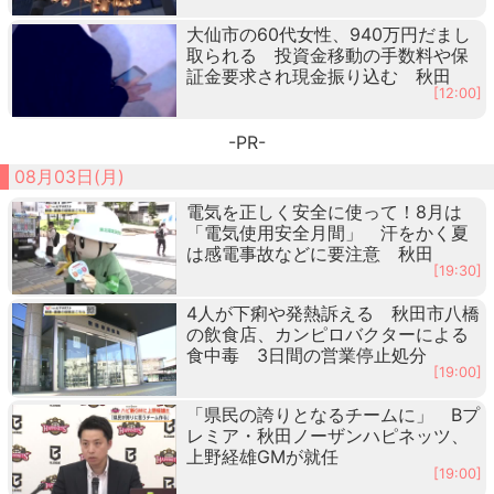
大仙市の60代女性、940万円だまし
取られる 投資金移動の手数料や保
証金要求され現金振り込む 秋田
[12:00]
-PR-
08月03日(月)
電気を正しく安全に使って！8月は
「電気使用安全月間」 汗をかく夏
は感電事故などに要注意 秋田
[19:30]
4人が下痢や発熱訴える 秋田市八橋
の飲食店、カンピロバクターによる
食中毒 3日間の営業停止処分
[19:00]
「県民の誇りとなるチームに」 Bプ
レミア・秋田ノーザンハピネッツ、
上野経雄GMが就任
[19:00]