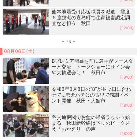
熊本地震受け応援職員を派遣 震度
６強観測の嘉島町で住家被害認定調
査など担う 秋田
[12:00]
- PR -
08月08日(土)
Bプレミア開幕を前に選手がブースタ
ーと交流 トークショーにサイン会
や大抽選会も！ 秋田市
[18:00]
令和8年8月8日の“8”が並ぶ日に合わ
せて…忠犬ハチ公の古里で感謝イベ
ント開催 秋田・大館市
[18:00]
各交通機関でお盆の帰省ラッシュ始
まる 秋田新幹線は下りのピーク迎
え「おかえり」の声
[18:00]