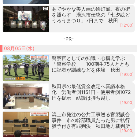
あでやかな美人画の絵灯籠、夜の街
を照らす 湯沢市伝統の「七夕絵ど
うろうまつり」7日まで 秋田
[12:00]
-PR-
08月05日(水)
警察官としての知識・心構え学ぶ
「警察学校」 100期生75人ととも
に記者が訓練などを体験 秋田
[19:00]
秋田県の最低賃金改定へ審議本格
化 労働者側1151円・使用者側1072
円を提示 結論は持ち越し
[19:00]
潟上市発注の公共工事巡る官製談合
事件 市の幹部職員だった男に執行
猶予付き有罪判決 秋田地方裁判所
[19:00]