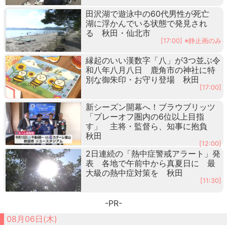
田沢湖で遊泳中の60代男性が死亡
湖に浮かんでいる状態で発見され
る 秋田・仙北市
[17:00] ※静止画のみ
縁起のいい漢数字「八」が3つ並ぶ令
和八年八月八日 鹿角市の神社に特
別な御朱印・お守り登場 秋田
[17:00]
新シーズン開幕へ！ブラウブリッツ
「プレーオフ圏内の6位以上目指
す」 主将・監督ら、知事に抱負
秋田
[12:00]
2日連続の「熱中症警戒アラート」発
表 各地で午前中から真夏日に 最
大級の熱中症対策を 秋田
[11:30]
-PR-
08月06日(木)