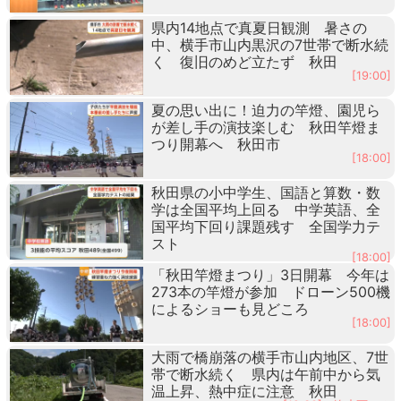
県内14地点で真夏日観測 暑さの
中、横手市山内黒沢の7世帯で断水続
く 復旧のめど立たず 秋田
[19:00]
夏の思い出に！迫力の竿燈、園児ら
が差し手の演技楽しむ 秋田竿燈ま
つり開幕へ 秋田市
[18:00]
秋田県の小中学生、国語と算数・数
学は全国平均上回る 中学英語、全
国平均下回り課題残す 全国学力テ
スト
[18:00]
「秋田竿燈まつり」3日開幕 今年は
273本の竿燈が参加 ドローン500機
によるショーも見どころ
[18:00]
大雨で橋崩落の横手市山内地区、7世
帯で断水続く 県内は午前中から気
温上昇、熱中症に注意 秋田