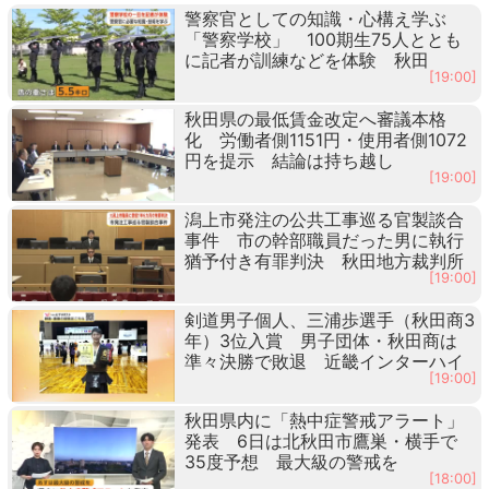
警察官としての知識・心構え学ぶ
「警察学校」 100期生75人ととも
に記者が訓練などを体験 秋田
[19:00]
秋田県の最低賃金改定へ審議本格
化 労働者側1151円・使用者側1072
円を提示 結論は持ち越し
[19:00]
潟上市発注の公共工事巡る官製談合
事件 市の幹部職員だった男に執行
猶予付き有罪判決 秋田地方裁判所
[19:00]
剣道男子個人、三浦歩選手（秋田商3
年）3位入賞 男子団体・秋田商は
準々決勝で敗退 近畿インターハイ
[19:00]
秋田県内に「熱中症警戒アラート」
発表 6日は北秋田市鷹巣・横手で
35度予想 最大級の警戒を
[18:00]