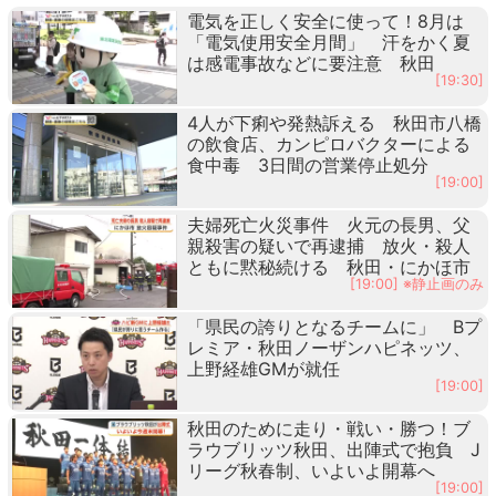
電気を正しく安全に使って！8月は
「電気使用安全月間」 汗をかく夏
は感電事故などに要注意 秋田
[19:30]
4人が下痢や発熱訴える 秋田市八橋
の飲食店、カンピロバクターによる
食中毒 3日間の営業停止処分
[19:00]
夫婦死亡火災事件 火元の長男、父
親殺害の疑いで再逮捕 放火・殺人
ともに黙秘続ける 秋田・にかほ市
[19:00] ※静止画のみ
「県民の誇りとなるチームに」 Bプ
レミア・秋田ノーザンハピネッツ、
上野経雄GMが就任
[19:00]
秋田のために走り・戦い・勝つ！ブ
ラウブリッツ秋田、出陣式で抱負 J
リーグ秋春制、いよいよ開幕へ
[19:00]