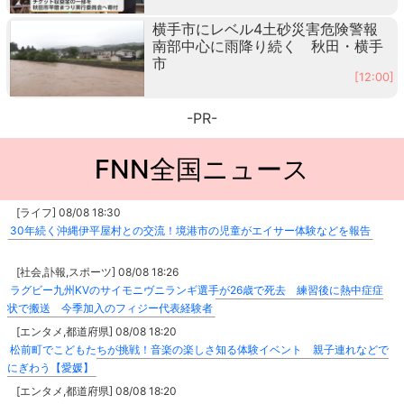
横手市にレベル4土砂災害危険警報
南部中心に雨降り続く 秋田・横手
市
[12:00]
-PR-
FNN全国ニュース
[ライフ] 08/08 18:30
30年続く沖縄伊平屋村との交流！境港市の児童がエイサー体験などを報告
[社会,訃報,スポーツ] 08/08 18:26
ラグビー九州KVのサイモニヴニランギ選手が26歳で死去 練習後に熱中症症
状で搬送 今季加入のフィジー代表経験者
[エンタメ,都道府県] 08/08 18:20
松前町でこどもたちが挑戦！音楽の楽しさ知る体験イベント 親子連れなどで
にぎわう【愛媛】
[エンタメ,都道府県] 08/08 18:20