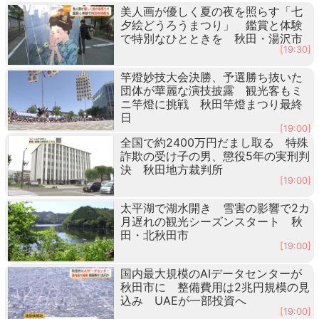
美人画が優しく夏の夜を照らす「七
夕絵どうろうまつり」 鑑賞と体験
で特別なひとときを 秋田・湯沢市
[19:30]
竿燈妙技大会決勝、予選勝ち抜いた
団体が華麗な演技披露 観光客もミ
ニ竿燈に挑戦 秋田竿燈まつり最終
日
[19:00]
全国で約2400万円だまし取る 特殊
詐欺の受け子の男、懲役5年の実刑判
決 秋田地方裁判所
[19:00]
太平湖で湖水開き 雪害の影響で2カ
月遅れの観光シーズンスタート 秋
田・北秋田市
[19:00]
国内最大規模のAIデータセンターが
秋田市に 整備費用は2兆円規模の見
込み UAEが一部投資へ
[19:00]