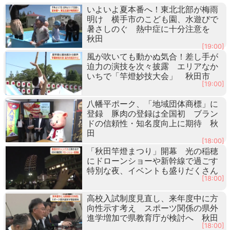
いよいよ夏本番へ！東北北部が梅雨
明け 横手市のこども園、水遊びで
暑さしのぐ 熱中症に十分注意を
秋田
[19:00]
風が吹いても動かぬ気合！差し手が
迫力の演技を次々披露 エリアなか
いちで「竿燈妙技大会」 秋田市
[19:00]
八幡平ポーク、「地域団体商標」に
登録 豚肉の登録は全国初 ブラン
ドの信頼性・知名度向上に期待 秋
田
[18:00]
「秋田竿燈まつり」開幕 光の稲穂
にドローンショーや新幹線で過ごす
特別な夜、イベントも盛りだくさん
[18:00]
高校入試制度見直し、来年度中に方
向性示す考え スポーツ関係の県外
進学増加で県教育庁が検討へ 秋田
[18:00]