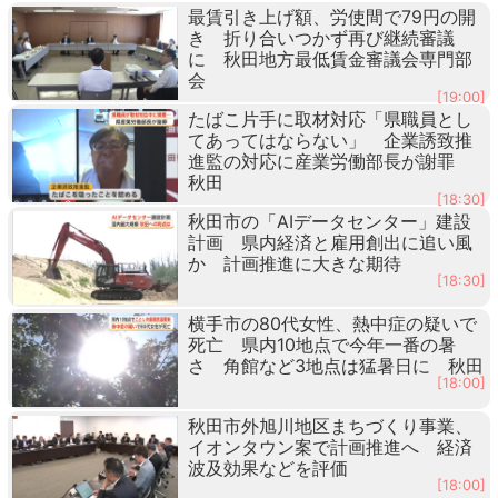
最賃引き上げ額、労使間で79円の開
き 折り合いつかず再び継続審議
に 秋田地方最低賃金審議会専門部
会
[19:00]
たばこ片手に取材対応「県職員とし
てあってはならない」 企業誘致推
進監の対応に産業労働部長が謝罪
秋田
[18:30]
秋田市の「AIデータセンター」建設
計画 県内経済と雇用創出に追い風
か 計画推進に大きな期待
[18:30]
横手市の80代女性、熱中症の疑いで
死亡 県内10地点で今年一番の暑
さ 角館など3地点は猛暑日に 秋田
[18:00]
秋田市外旭川地区まちづくり事業、
イオンタウン案で計画推進へ 経済
波及効果などを評価
[18:00]