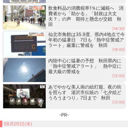
飲食料品の消費税率1％に減税へ 消
費者から「助かる」「財政は大丈
夫？」の声 期待と懸念が交錯 秋
田
[18:30]
仙北市角館は35.9度、県内4地点で今
年初の猛暑日 7日も「熱中症警戒ア
ラート」厳重に警戒を 秋田
[18:00]
内陸中心に猛暑の予想 秋田県内に
「熱中症警戒アラート」 熱中症に
最大級の警戒を
[12:00]
あでやかな美人画の絵灯籠、夜の街
を照らす 湯沢市伝統の「七夕絵ど
うろうまつり」7日まで 秋田
[12:00]
-PR-
08月05日(水)