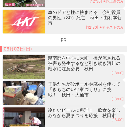
[12:30] ※静止画のみ
車のドアと柱に挟まれる 会社役員
の男性（80）死亡 秋田・由利本荘
市
[12:30] ※テキストのみ
-PR-
08月02日(日)
県南部を中心に大雨 橋が流される
被害も発生するなど引き続き河川の
増水に注意必要 秋田
[18:00]
子供たちが段ボールや廃材を使って
「きもちのいい家づくり」に挑
戦！ 秋田・大仙市
[18:00]
冷たいビールに料理！ 飲食を楽し
みながら夏まつりを応援 秋田市
[18:00]