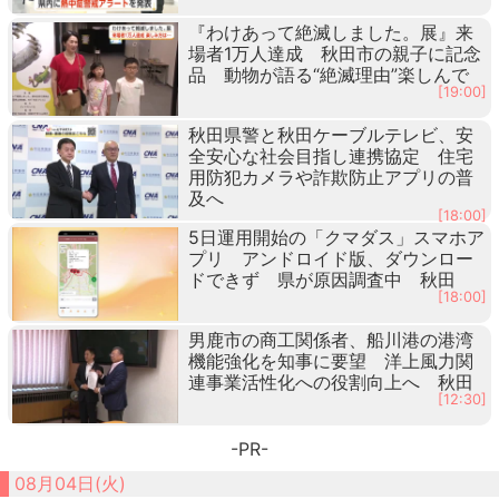
『わけあって絶滅しました。展』来
場者1万人達成 秋田市の親子に記念
品 動物が語る“絶滅理由”楽しんで
[19:00]
秋田県警と秋田ケーブルテレビ、安
全安心な社会目指し連携協定 住宅
用防犯カメラや詐欺防止アプリの普
及へ
[18:00]
5日運用開始の「クマダス」スマホア
プリ アンドロイド版、ダウンロー
ドできず 県が原因調査中 秋田
[18:00]
男鹿市の商工関係者、船川港の港湾
機能強化を知事に要望 洋上風力関
連事業活性化への役割向上へ 秋田
[12:30]
-PR-
08月04日(火)