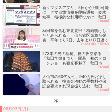
新クマダスアプリ、5日から利用可能
に クマ目撃情報を即時通知 鈴木
知事、積極的な利用呼びかけ 秋田
[18:00]
秋田県を含む東北北部「梅雨明けし
たとみられる」、仙台管区気象台発
表 平年より7日、去年より17日遅く
[11:45] ※静止画のみ
273本の光の稲穂、夏の夜空彩る
「秋田竿燈まつり」開幕 初のドロ
ーンショーも観光客魅了 秋田市
[12:00]
大仙市の60代女性、940万円だまし
取られる 投資金移動の手数料や保
証金要求され現金振り込む 秋田
[12:00]
-PR-
08月03日(月)