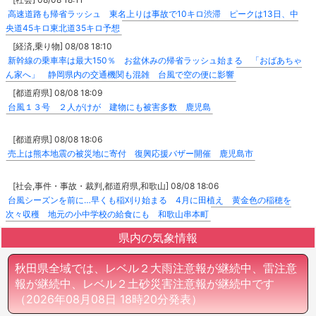
高速道路も帰省ラッシュ 東名上りは事故で10キロ渋滞 ピークは13日、中
央道45キロ東北道35キロ予想
[経済,乗り物] 08/08 18:10
新幹線の乗車率は最大150％ お盆休みの帰省ラッシュ始まる 「おばあちゃ
ん家へ」 静岡県内の交通機関も混雑 台風で空の便に影響
[都道府県] 08/08 18:09
台風１３号 ２人がけが 建物にも被害多数 鹿児島
[都道府県] 08/08 18:06
売上は熊本地震の被災地に寄付 復興応援バザー開催 鹿児島市
[社会,事件・事故・裁判,都道府県,和歌山] 08/08 18:06
台風シーズンを前に…早くも稲刈り始まる 4月に田植え 黄金色の稲穂を
次々収穫 地元の小中学校の給食にも 和歌山串本町
県内の気象情報
秋田県全域では、レベル２大雨注意報が継続中、雷注意
報が継続中、レベル２土砂災害注意報が継続中です
（2026年08月08日 18時20分発表）