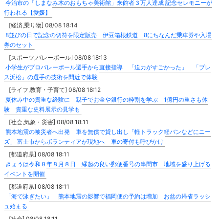
今治市の「しまなみ木のおもちゃ美術館」来館者３万人達成 記念セレモニーが
行われる【愛媛】
[経済,乗り物] 08/08 18:14
8並びの日で記念の切符を限定販売 伊豆箱根鉄道 8にちなんだ乗車券や入場
券のセット
[スポーツ,バレーボール] 08/08 18:13
小学生がプロバレーボール選手から直接指導 「迫力がすごかった」 「ブレ
ス浜松」の選手の技術を間近で体験
[ライフ,教育・子育て] 08/08 18:12
夏休み中の貴重な経験に 親子でお金や銀行の枠割を学ぶ 1億円の重さも体
験 貴重な史料展示の見学も
[社会,気象・災害] 08/08 18:11
熊本地震の被災者へ出発 車を無償で貸し出し「軽トラック軽バンなどにニー
ズ」 富士市からボランティアが現地へ 車の寄付も呼びかけ
[都道府県] 08/08 18:11
きょうは令和８年８月８日 縁起の良い郵便番号の串間市 地域を盛り上げる
イベントを開催
[都道府県] 08/08 18:11
「海で泳ぎたい」 熊本地震の影響で福岡便の予約は増加 お盆の帰省ラッシ
ュ始まる
[社会] 08/08 18:11