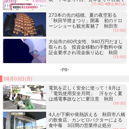
[11:45] ※静止画のみ
273本の光の稲穂、夏の夜空彩る
「秋田竿燈まつり」開幕 初のドロ
ーンショーも観光客魅了 秋田市
[12:00]
大仙市の60代女性、940万円だまし
取られる 投資金移動の手数料や保
証金要求され現金振り込む 秋田
[12:00]
-PR-
08月03日(月)
電気を正しく安全に使って！8月は
「電気使用安全月間」 汗をかく夏
は感電事故などに要注意 秋田
[19:30]
4人が下痢や発熱訴える 秋田市八橋
の飲食店、カンピロバクターによる
食中毒 3日間の営業停止処分