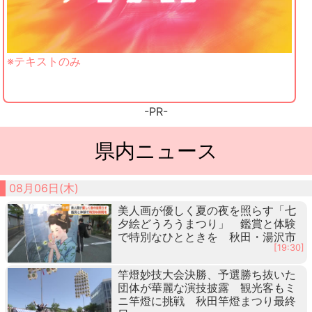
※テキストのみ
-PR-
県内ニュース
08月06日(木)
美人画が優しく夏の夜を照らす「七
夕絵どうろうまつり」 鑑賞と体験
で特別なひとときを 秋田・湯沢市
[19:30]
竿燈妙技大会決勝、予選勝ち抜いた
団体が華麗な演技披露 観光客もミ
ニ竿燈に挑戦 秋田竿燈まつり最終