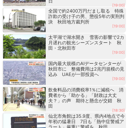
日
[19:00]
全国で約2400万円だまし取る 特殊
詐欺の受け子の男、懲役5年の実刑判
決 秋田地方裁判所
[19:00]
太平湖で湖水開き 雪害の影響で2カ
月遅れの観光シーズンスタート 秋
田・北秋田市
[19:00]
国内最大規模のAIデータセンターが
秋田市に 整備費用は2兆円規模の見
込み UAEが一部投資へ
[19:00]
飲食料品の消費税率1％に減税へ 消
費者から「助かる」「財政は大丈
夫？」の声 期待と懸念が交錯 秋
田
[18:30]
仙北市角館は35.9度、県内4地点で今
年初の猛暑日 7日も「熱中症警戒ア
ラート」厳重に警戒を 秋田