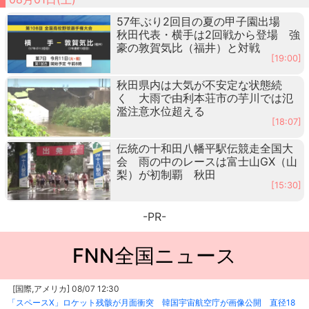
57年ぶり2回目の夏の甲子園出場
秋田代表・横手は2回戦から登場 強
豪の敦賀気比（福井）と対戦
[19:00]
秋田県内は大気が不安定な状態続
く 大雨で由利本荘市の芋川では氾
濫注意水位超える
[18:07]
伝統の十和田八幡平駅伝競走全国大
会 雨の中のレースは富士山GX（山
梨）が初制覇 秋田
[15:30]
-PR-
FNN全国ニュース
[国際,アメリカ] 08/07 12:30
「スペースX」ロケット残骸が月面衝突 韓国宇宙航空庁が画像公開 直径18