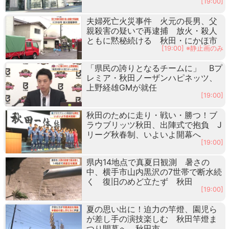
[19:00]
夫婦死亡火災事件 火元の長男、父
親殺害の疑いで再逮捕 放火・殺人
ともに黙秘続ける 秋田・にかほ市
[19:00] ※静止画のみ
「県民の誇りとなるチームに」 Bプ
レミア・秋田ノーザンハピネッツ、
上野経雄GMが就任
[19:00]
秋田のために走り・戦い・勝つ！ブ
ラウブリッツ秋田、出陣式で抱負 J
リーグ秋春制、いよいよ開幕へ
[19:00]
県内14地点で真夏日観測 暑さの
中、横手市山内黒沢の7世帯で断水続
く 復旧のめど立たず 秋田
[19:00]
夏の思い出に！迫力の竿燈、園児ら
が差し手の演技楽しむ 秋田竿燈ま
つり開幕へ 秋田市