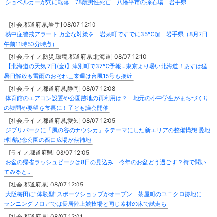
ショベルカーが穴に転落 78歳男性死亡 八幡平市の採石場 岩手県
[社会,都道府県,岩手] 08/07 12:10
熱中症警戒アラート 万全な対策を 岩泉町ですでに35℃超 岩手県（8月7日
午前11時50分時点）
[社会,ライフ,防災,環境,都道府県,北海道] 08/07 12:10
【北海道の天気 7日(金)】津別町で37℃予報…東京より暑い北海道！あすは猛
暑日解放も雷雨のおそれ＿来週は台風15号も接近
[社会,ライフ,都道府県,静岡] 08/07 12:08
体育館のエアコン設置や公園跡地の再利用は？ 地元の小中学生がまちづくり
の疑問や要望を市長に！子ども議会開催
[社会,ライフ,都道府県,愛知] 08/07 12:05
ジブリパークに『風の谷のナウシカ』をテーマにした新エリアの整備構想 愛地
球博記念公園の西口広場が候補地
[ライフ,都道府県] 08/07 12:05
お盆の帰省ラッシュピークは8日の見込み 今年のお盆どう過ごす？街で聞い
てみると…
[社会,都道府県] 08/07 12:05
大阪梅田に”体験型”スポーツショップがオープン 茶屋町のユニクロ跡地に
ランニングフロアでは長居陸上競技場と同じ素材の床で試走も
[社会,都道府県] 08/07 12:01