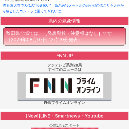
奈良東大寺で大仏の”お身拭い” 高さ約15メートルの頭や顔のほこりを天井か
ら吊るしたゴンドラに乗ってきれいに
県内の気象情報
秋田県全域では、［発表警報・注意報はなし］です
（2026年08月07日 12時20分発表）
FNN.JP
フジテレビ系列28局
すべてのニュースは
FNNプライムオンライン
[New!]LINE・Smartnews・Youtube
公式LINEスタート