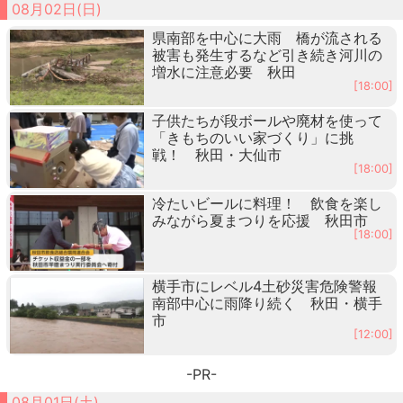
08月02日(日)
県南部を中心に大雨 橋が流される
被害も発生するなど引き続き河川の
増水に注意必要 秋田
[18:00]
子供たちが段ボールや廃材を使って
「きもちのいい家づくり」に挑
戦！ 秋田・大仙市
[18:00]
冷たいビールに料理！ 飲食を楽し
みながら夏まつりを応援 秋田市
[18:00]
横手市にレベル4土砂災害危険警報
南部中心に雨降り続く 秋田・横手
市
[12:00]
-PR-
08月01日(土)