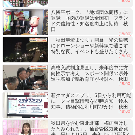
[19:00]
八幡平ポーク、「地域団体商標」に
登録 豚肉の登録は全国初 ブラン
ドの信頼性・知名度向上に期待 秋
田
[18:00]
「秋田竿燈まつり」開幕 光の稲穂
にドローンショーや新幹線で過ごす
特別な夜、イベントも盛りだくさん
[18:00]
高校入試制度見直し、来年度中に方
向性示す考え スポーツ関係の県外
進学増加で県教育庁が検討へ 秋田
[18:00]
新クマダスアプリ、5日から利用可能
に クマ目撃情報を即時通知 鈴木
知事、積極的な利用呼びかけ 秋田
[18:00]
秋田県を含む東北北部「梅雨明けし
たとみられる」、仙台管区気象台発
表 平年より7日、去年より17日遅く