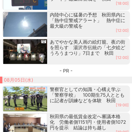
[18:00]
内陸中心に猛暑の予想 秋田県内に
「熱中症警戒アラート」 熱中症に
最大級の警戒を
[12:00]
あでやかな美人画の絵灯籠、夜の街
を照らす 湯沢市伝統の「七夕絵ど
うろうまつり」7日まで 秋田
[12:00]
- PR -
08月05日(水)
警察官としての知識・心構え学ぶ
「警察学校」 100期生75人ととも
に記者が訓練などを体験 秋田
[19:00]
秋田県の最低賃金改定へ審議本格
化 労働者側1151円・使用者側1072
円を提示 結論は持ち越し