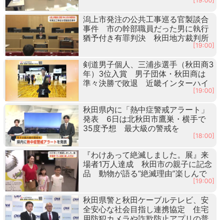
[19:00]
潟上市発注の公共工事巡る官製談合
事件 市の幹部職員だった男に執行
猶予付き有罪判決 秋田地方裁判所
[19:00]
剣道男子個人、三浦歩選手（秋田商3
年）3位入賞 男子団体・秋田商は
準々決勝で敗退 近畿インターハイ
[19:00]
秋田県内に「熱中症警戒アラート」
発表 6日は北秋田市鷹巣・横手で
35度予想 最大級の警戒を
[18:00]
『わけあって絶滅しました。展』来
場者1万人達成 秋田市の親子に記念
品 動物が語る“絶滅理由”楽しんで
[19:00]
秋田県警と秋田ケーブルテレビ、安
全安心な社会目指し連携協定 住宅
用防犯カメラや詐欺防止アプリの普