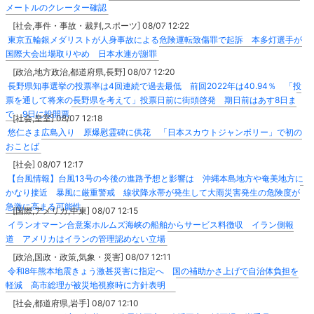
メートルのクレーター確認
[社会,事件・事故・裁判,スポーツ] 08/07 12:22
東京五輪銀メダリストが人身事故による危険運転致傷罪で起訴 本多灯選手が
国際大会出場取りやめ 日本水連が謝罪
[政治,地方政治,都道府県,長野] 08/07 12:20
長野県知事選挙の投票率は4回連続で過去最低 前回2022年は40.94％ 「投
票を通して将来の長野県を考えて」投票日前に街頭啓発 期日前はあす8日ま
で 9日に投開票
[社会,皇室] 08/07 12:18
悠仁さま広島入り 原爆慰霊碑に供花 「日本スカウトジャンボリー」で初の
おことば
[社会] 08/07 12:17
【台風情報】台風13号の今後の進路予想と影響は 沖縄本島地方や奄美地方に
かなり接近 暴風に厳重警戒 線状降水帯が発生して大雨災害発生の危険度が
急激に高まる可能性
[国際,アメリカ,中東] 08/07 12:15
イランオマーン合意案ホルムズ海峡の船舶からサービス料徴収 イラン側報
道 アメリカはイランの管理認めない立場
[政治,国政・政策,気象・災害] 08/07 12:11
令和8年熊本地震きょう激甚災害に指定へ 国の補助かさ上げで自治体負担を
軽減 高市総理が被災地視察時に方針表明
[社会,都道府県,岩手] 08/07 12:10