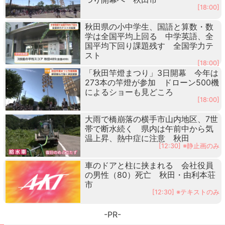
[18:00]
秋田県の小中学生、国語と算数・数
学は全国平均上回る 中学英語、全
国平均下回り課題残す 全国学力テ
スト
[18:00]
「秋田竿燈まつり」3日開幕 今年は
273本の竿燈が参加 ドローン500機
によるショーも見どころ
[18:00]
大雨で橋崩落の横手市山内地区、7世
帯で断水続く 県内は午前中から気
温上昇、熱中症に注意 秋田
[12:30] ※静止画のみ
車のドアと柱に挟まれる 会社役員
の男性（80）死亡 秋田・由利本荘
市
[12:30] ※テキストのみ
-PR-