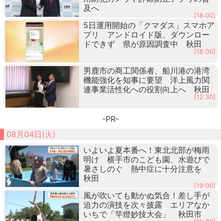
及へ
[18:00]
5日運用開始の「クマダス」スマホア
プリ アンドロイド版、ダウンロー
ドできず 県が原因調査中 秋田
[18:00]
男鹿市の商工関係者、船川港の港湾
機能強化を知事に要望 洋上風力関
連事業活性化への役割向上へ 秋田
[12:30]
-PR-
08月04日(火)
いよいよ夏本番へ！東北北部が梅雨
明け 横手市のこども園、水遊びで
暑さしのぐ 熱中症に十分注意を
秋田
[19:00]
風が吹いても動かぬ気合！差し手が
迫力の演技を次々披露 エリアなか
いちで「竿燈妙技大会」 秋田市