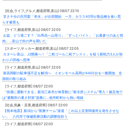
[社会,ライフ,グルメ,都道府県,富山] 08/07 22:10
甘さ十分の呉羽梨「幸水」が出荷開始 一方、カラス40羽が新品種を食い荒
らす被害も
[ライフ,都道府県,富山] 08/07 22:05
お盆、どう過ごす？「白馬岳へ山登り」「ずっとバイト」「お墓参りのあと焼
肉」…富山で街の声を聞いた
[スポーツ,サッカー,都道府県,富山] 08/07 22:05
カターレ富山、J2開幕へ！「二桁ゴール二桁アシスト」を狙う新戦力3人が加
わりJ1昇格へ照準
[ライフ,都道府県,富山] 08/07 22:05
新高岡駅の駐車場不足を解消へ イオンモール高岡が4400台を一般開放、全
国初の取り組み
[ライフ,都道府県] 08/07 22:00
「快適に運動できる」新潟三条市が体育館に“新冷房システム”導入！被災地で
は“避難所の暑さ対策”急務に…他市町村から熱い視線
[社会,気象・災害,都道府県] 08/07 22:00
【熊本地震】新潟から“医療チーム”派遣「これ以上災害関連死を発生させな
い」 八代市で保健医療活動の調整役担う
[ライフ,都道府県] 08/07 22:00