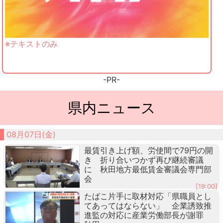
※テキストのみ
-PR-
県内ニュース
08月07日(金)
最賃引き上げ額、労使間で79円の開
き 折り合いつかず再び継続審議
に 秋田地方最低賃金審議会専門部
会
[19:00]
たばこ片手に取材対応「県職員とし
てあってはならない」 企業誘致推
進監の対応に産業労働部長が謝罪