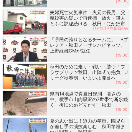
[19:00]
夫婦死亡火災事件 火元の長男、父
親殺害の疑いで再逮捕 放火・殺人
ともに黙秘続ける 秋田・にかほ市
[19:00] ※静止画のみ
「県民の誇りとなるチームに」 Bプ
レミア・秋田ノーザンハピネッツ、
上野経雄GMが就任
[19:00]
秋田のために走り・戦い・勝つ！ブ
ラウブリッツ秋田、出陣式で抱負 J
リーグ秋春制、いよいよ開幕へ
[19:00]
県内14地点で真夏日観測 暑さの
中、横手市山内黒沢の7世帯で断水続
く 復旧のめど立たず 秋田
[19:00]
夏の思い出に！迫力の竿燈、園児ら
が差し手の演技楽しむ 秋田竿燈ま
つり開幕へ 秋田市