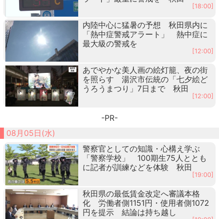
[18:00]
内陸中心に猛暑の予想 秋田県内に
「熱中症警戒アラート」 熱中症に
最大級の警戒を
[12:00]
あでやかな美人画の絵灯籠、夜の街
を照らす 湯沢市伝統の「七夕絵ど
うろうまつり」7日まで 秋田
[12:00]
-PR-
08月05日(水)
警察官としての知識・心構え学ぶ
「警察学校」 100期生75人ととも
に記者が訓練などを体験 秋田
[19:00]
秋田県の最低賃金改定へ審議本格
化 労働者側1151円・使用者側1072
円を提示 結論は持ち越し