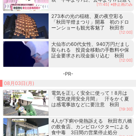
[11:45] ※静止画のみ
273本の光の稲穂、夏の夜空彩る
「秋田竿燈まつり」開幕 初のドロ
ーンショーも観光客魅了 秋田市
[12:00]
大仙市の60代女性、940万円だまし
取られる 投資金移動の手数料や保
証金要求され現金振り込む 秋田
[12:00]
-PR-
08月03日(月)
電気を正しく安全に使って！8月は
「電気使用安全月間」 汗をかく夏
は感電事故などに要注意 秋田
[19:30]
4人が下痢や発熱訴える 秋田市八橋
の飲食店、カンピロバクターによる
食中毒 3日間の営業停止処分