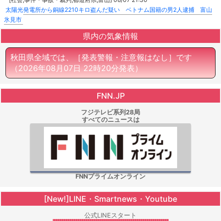
太陽光発電所から銅線2210キロ盗んだ疑い ベトナム国籍の男2人逮捕 富山
氷見市
県内の気象情報
秋田県全域では、［発表警報・注意報はなし］です
（2026年08月07日 22時20分発表）
FNN.JP
フジテレビ系列28局
すべてのニュースは
FNNプライムオンライン
[New!]LINE・Smartnews・Youtube
公式LINEスタート