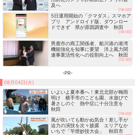
及へ
[18:00]
5日運用開始の「クマダス」スマホア
プリ アンドロイド版、ダウンロー
ドできず 県が原因調査中 秋田
[18:00]
男鹿市の商工関係者、船川港の港湾
機能強化を知事に要望 洋上風力関
連事業活性化への役割向上へ 秋田
[12:30]
-PR-
08月04日(火)
いよいよ夏本番へ！東北北部が梅雨
明け 横手市のこども園、水遊びで
暑さしのぐ 熱中症に十分注意を
秋田
[19:00]
風が吹いても動かぬ気合！差し手が
迫力の演技を次々披露 エリアなか
いちで「竿燈妙技大会」 秋田市