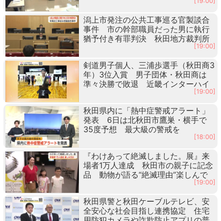
[19:00]
潟上市発注の公共工事巡る官製談合
事件 市の幹部職員だった男に執行
猶予付き有罪判決 秋田地方裁判所
[19:00]
剣道男子個人、三浦歩選手（秋田商3
年）3位入賞 男子団体・秋田商は
準々決勝で敗退 近畿インターハイ
[19:00]
秋田県内に「熱中症警戒アラート」
発表 6日は北秋田市鷹巣・横手で
35度予想 最大級の警戒を
[18:00]
『わけあって絶滅しました。展』来
場者1万人達成 秋田市の親子に記念
品 動物が語る“絶滅理由”楽しんで
[19:00]
秋田県警と秋田ケーブルテレビ、安
全安心な社会目指し連携協定 住宅
用防犯カメラや詐欺防止アプリの普