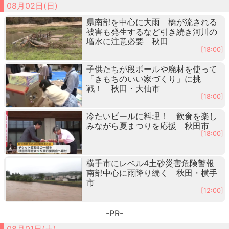
08月02日(日)
県南部を中心に大雨 橋が流される
被害も発生するなど引き続き河川の
増水に注意必要 秋田
[18:00]
子供たちが段ボールや廃材を使って
「きもちのいい家づくり」に挑
戦！ 秋田・大仙市
[18:00]
冷たいビールに料理！ 飲食を楽し
みながら夏まつりを応援 秋田市
[18:00]
横手市にレベル4土砂災害危険警報
南部中心に雨降り続く 秋田・横手
市
[12:00]
-PR-
08月01日(土)