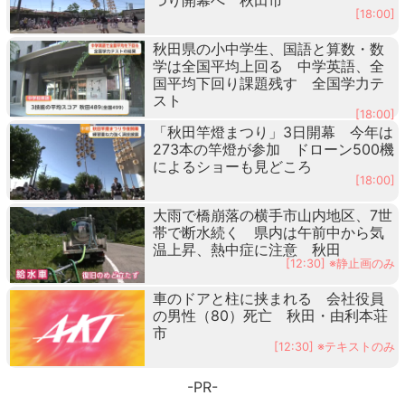
[18:00]
秋田県の小中学生、国語と算数・数
学は全国平均上回る 中学英語、全
国平均下回り課題残す 全国学力テ
スト
[18:00]
「秋田竿燈まつり」3日開幕 今年は
273本の竿燈が参加 ドローン500機
によるショーも見どころ
[18:00]
大雨で橋崩落の横手市山内地区、7世
帯で断水続く 県内は午前中から気
温上昇、熱中症に注意 秋田
[12:30] ※静止画のみ
車のドアと柱に挟まれる 会社役員
の男性（80）死亡 秋田・由利本荘
市
[12:30] ※テキストのみ
-PR-