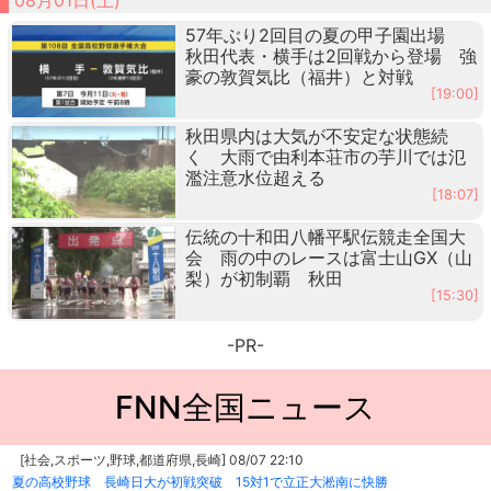
57年ぶり2回目の夏の甲子園出場
秋田代表・横手は2回戦から登場 強
豪の敦賀気比（福井）と対戦
[19:00]
秋田県内は大気が不安定な状態続
く 大雨で由利本荘市の芋川では氾
濫注意水位超える
[18:07]
伝統の十和田八幡平駅伝競走全国大
会 雨の中のレースは富士山GX（山
梨）が初制覇 秋田
[15:30]
-PR-
FNN全国ニュース
[社会,スポーツ,野球,都道府県,長崎] 08/07 22:10
夏の高校野球 長崎日大が初戦突破 15対1で立正大淞南に快勝