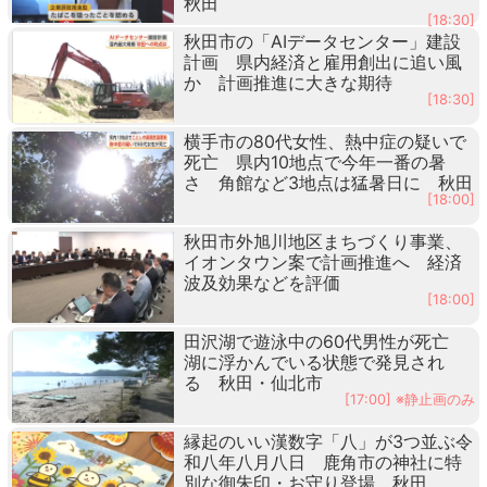
秋田
[18:30]
秋田市の「AIデータセンター」建設
計画 県内経済と雇用創出に追い風
か 計画推進に大きな期待
[18:30]
横手市の80代女性、熱中症の疑いで
死亡 県内10地点で今年一番の暑
さ 角館など3地点は猛暑日に 秋田
[18:00]
秋田市外旭川地区まちづくり事業、
イオンタウン案で計画推進へ 経済
波及効果などを評価
[18:00]
田沢湖で遊泳中の60代男性が死亡
湖に浮かんでいる状態で発見され
る 秋田・仙北市
[17:00] ※静止画のみ
縁起のいい漢数字「八」が3つ並ぶ令
和八年八月八日 鹿角市の神社に特
別な御朱印・お守り登場 秋田