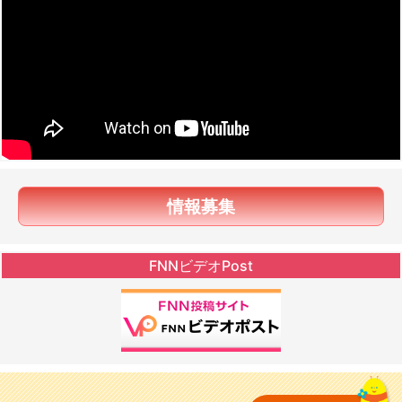
情報募集
FNNビデオPost