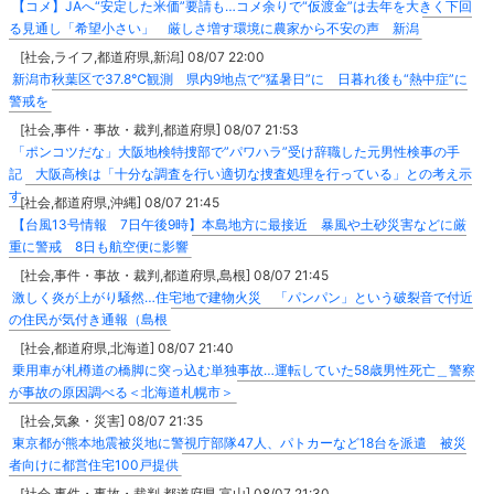
【コメ】JAへ“安定した米価”要請も…コメ余りで“仮渡金”は去年を大きく下回
る見通し「希望小さい」 厳しさ増す環境に農家から不安の声 新潟
[社会,ライフ,都道府県,新潟] 08/07 22:00
新潟市秋葉区で37.8℃観測 県内9地点で“猛暑日”に 日暮れ後も“熱中症”に
警戒を
[社会,事件・事故・裁判,都道府県] 08/07 21:53
「ポンコツだな」大阪地検特捜部で”パワハラ”受け辞職した元男性検事の手
記 大阪高検は「十分な調査を行い適切な捜査処理を行っている」との考え示
す
[社会,都道府県,沖縄] 08/07 21:45
【台風13号情報 7日午後9時】本島地方に最接近 暴風や土砂災害などに厳
重に警戒 8日も航空便に影響
[社会,事件・事故・裁判,都道府県,島根] 08/07 21:45
激しく炎が上がり騒然…住宅地で建物火災 「パンパン」という破裂音で付近
の住民が気付き通報（島根
[社会,都道府県,北海道] 08/07 21:40
乗用車が札樽道の橋脚に突っ込む単独事故…運転していた58歳男性死亡＿警察
が事故の原因調べる＜北海道札幌市＞
[社会,気象・災害] 08/07 21:35
東京都が熊本地震被災地に警視庁部隊47人、パトカーなど18台を派遣 被災
者向けに都営住宅100戸提供
[社会,事件・事故・裁判,都道府県,富山] 08/07 21:30