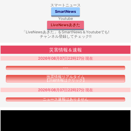
スマートニュース
SmartNews
Youtube
LiveNewsあきた
「LiveNewsあきた」をSmartNews＆Youtubeでも!
チャンネル登録してチェック!!
災害情報＆速報
2026年08月07日22時27分 現在
---
地震情報リアルタイム
【詳細情報はクリック】
2026年08月07日22時27分 現在
ニュース速報はありません