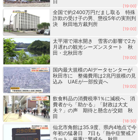
日
[19:00]
全国で約2400万円だまし取る 特殊
詐欺の受け子の男、懲役5年の実刑判
決 秋田地方裁判所
[19:00]
太平湖で湖水開き 雪害の影響で2カ
月遅れの観光シーズンスタート 秋
田・北秋田市
[19:00]
国内最大規模のAIデータセンターが
秋田市に 整備費用は2兆円規模の見
込み UAEが一部投資へ
[19:00]
飲食料品の消費税率1％に減税へ 消
費者から「助かる」「財政は大丈
夫？」の声 期待と懸念が交錯 秋
田
[18:30]
仙北市角館は35.9度、県内4地点で今
年初の猛暑日 7日も「熱中症警戒ア
ラート」厳重に警戒を 秋田