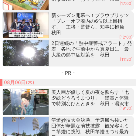
[17:00]
新シーズン開幕へ！ブラウブリッツ
「プレーオフ圏内の6位以上目指
す」 主将・監督ら、知事に抱負
秋田
[12:00]
2日連続の「熱中症警戒アラート」発
表 各地で午前中から真夏日に 最
大級の熱中症対策を 秋田
[11:30]
- PR -
08月06日(木)
美人画が優しく夏の夜を照らす「七
夕絵どうろうまつり」 鑑賞と体験
で特別なひとときを 秋田・湯沢市
[19:30]
竿燈妙技大会決勝、予選勝ち抜いた
団体が華麗な演技披露 観光客もミ
ニ竿燈に挑戦 秋田竿燈まつり最終