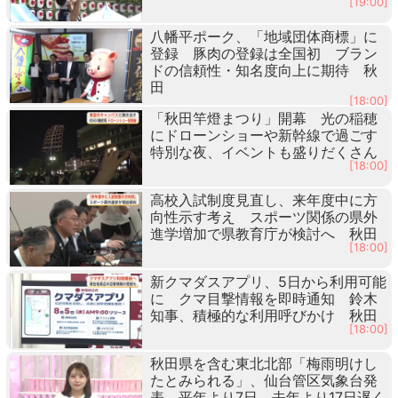
[19:00]
八幡平ポーク、「地域団体商標」に
登録 豚肉の登録は全国初 ブラン
ドの信頼性・知名度向上に期待 秋
田
[18:00]
「秋田竿燈まつり」開幕 光の稲穂
にドローンショーや新幹線で過ごす
特別な夜、イベントも盛りだくさん
[18:00]
高校入試制度見直し、来年度中に方
向性示す考え スポーツ関係の県外
進学増加で県教育庁が検討へ 秋田
[18:00]
新クマダスアプリ、5日から利用可能
に クマ目撃情報を即時通知 鈴木
知事、積極的な利用呼びかけ 秋田
[18:00]
秋田県を含む東北北部「梅雨明けし
たとみられる」、仙台管区気象台発
表 平年より7日、去年より17日遅く