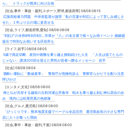
ら」 トラックが熊本に向け出発
[社会,事件・事故・裁判,スポーツ,野球,都道府県] 08/08 08:15
広陵高校暴力問題 中井前監督が謝罪「私の言葉や対応によって苦しみ感じさ
せた」１年ぶり公の場に姿見せる
[社会,ライフ,都道府県,愛知] 08/08 08:08
“8並び”の令和8年8月8日…市章が『八』の名古屋で様々なお得イベント 婚姻届
提出で特別なお祝いする区役所も
[ライフ,岩手] 08/08 08:05
5歳で両足切断、差別や困難を乗り越え挑戦続けた人生 「人生は捨てたもの
じゃない」講演200回を迎えた男性が若者へ贈るメッセージ 岩手
[社会] 08/08 08:04
酒酔い運転に「数値基準」 警視庁が危険性訴え 警察官らがビラを配り注意
呼びかけ
[エンタメ,文化] 08/08 08:00
神と仏が共存する越前の古刹河濯山芳春寺 戦火を乗り越え刻む神仏習合の歩
み 境内には松尾芭蕉の色紙塚
[社会,グルメ,鹿児島] 08/08 08:00
「びっくりです」熊本地震支援でベーグル全品完売 鹿児島姶良の小さな専門
店に人々が集った理由
[社会,事件・事故・裁判,千葉] 08/08 08:00