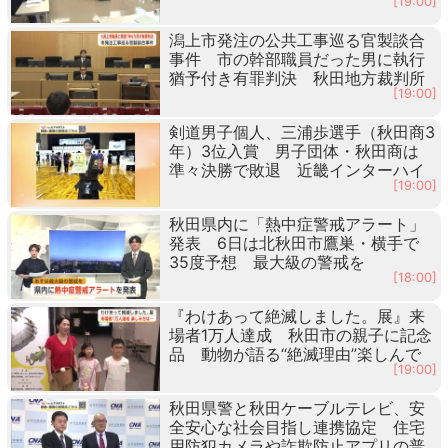
[19:00]
潟上市発注の公共工事巡る官製談合
事件 市の幹部職員だった男に執行
猶予付き有罪判決 秋田地方裁判所
[19:00]
剣道男子個人、三浦歩選手（秋田商3
年）3位入賞 男子団体・秋田商は
準々決勝で敗退 近畿インターハイ
[19:00]
秋田県内に「熱中症警戒アラート」
発表 6日は北秋田市鷹巣・横手で
35度予想 最大級の警戒を
[18:00]
『わけあって絶滅しました。展』来
場者1万人達成 秋田市の親子に記念
品 動物が語る“絶滅理由”楽しんで
[19:00]
秋田県警と秋田ケーブルテレビ、安
全安心な社会目指し連携協定 住宅
用防犯カメラや詐欺防止アプリの普