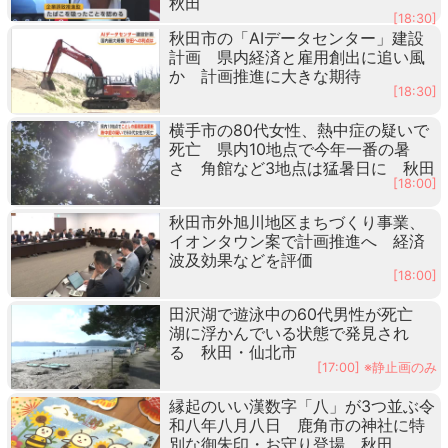
秋田
[18:30]
秋田市の「AIデータセンター」建設
計画 県内経済と雇用創出に追い風
か 計画推進に大きな期待
[18:30]
横手市の80代女性、熱中症の疑いで
死亡 県内10地点で今年一番の暑
さ 角館など3地点は猛暑日に 秋田
[18:00]
秋田市外旭川地区まちづくり事業、
イオンタウン案で計画推進へ 経済
波及効果などを評価
[18:00]
田沢湖で遊泳中の60代男性が死亡
湖に浮かんでいる状態で発見され
る 秋田・仙北市
[17:00] ※静止画のみ
縁起のいい漢数字「八」が3つ並ぶ令
和八年八月八日 鹿角市の神社に特
別な御朱印・お守り登場 秋田