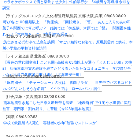
カラオケボックスで酒と薬飲ませ少女に性的暴行か 54歳男を再逮捕 余罪を
調査
[ライフ,グルメ,エンタメ,文化,都道府県,滋賀,京都,大阪,兵庫] 08/08 08:00
呼び名は100種類以上 「御座候」「回転焼き」「暫」…あんこ入りのあの和
菓子を関西では何と呼ぶ？ 姫路では「御座候」米原では「暫」 関西圏を離
れると「大判焼き」に “境界線”を調査
[社会,ライフ,都道府県,広島] 08/08 08:00
悠仁さま公式行事で広島初訪問 「すごい精悍なお姿で」原爆慰霊碑に供花、本
川小学校の平和資料館訪問
[ライフ,都道府県,北海道] 08/08 08:00
【異色の世代間交流】こども園×高齢者 65歳以上が通う「えんじょい組」の挑
戦＿胆振東部地震の経験を経てたどり着いた新たなコミュニティ＿学び遊び合
いながら孤立化解消に取り組む〈北海道安平町〉
[国際,アジア,生き物] 08/08 08:00
「豚肉団子」「チャーシュー」の次は「豚肉サラダ」 世界中でバズるコビト
カバの“おいしそうな名前” ドイツでは「ロールパン」誕生
[社会,気象・災害,熊本] 08/08 08:00
熊本地震引き起こした日奈久断層帯を調査 “地表断層”で住宅や水道管に深刻
被害 専門家「割れ残り」に警鐘【令和8年熊本地震】
[国際] 08/08 07:53
学校で銃乱射 6人死亡 容疑者の少年“勉強でストレスか”
[社会,皇室] 08/08 07:50