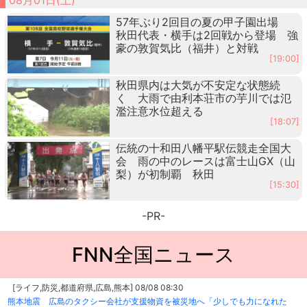
57年ぶり2回目の夏の甲子園出場
秋田代表・横手は2回戦から登場 強
豪の敦賀気比（福井）と対戦
[19:00]
秋田県内は大気が不安定な状態続
く 大雨で由利本荘市の芋川では氾
濫注意水位超える
[18:07]
伝統の十和田八幡平駅伝競走全国大
会 雨の中のレースは富士山GX（山
梨）が初制覇 秋田
[15:30]
-PR-
FNN全国ニュース
[ライフ,防災,都道府県,広島,熊本] 08/08 08:30
熊本地震 広島のタクシー会社が支援物資を被災地へ「少しでも力になれた