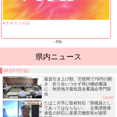
※テキストのみ
-PR-
県内ニュース
08月07日(金)
最賃引き上げ額、労使間で79円の開
き 折り合いつかず再び継続審議
に 秋田地方最低賃金審議会専門部
会
[19:00]
たばこ片手に取材対応「県職員とし
てあってはならない」 企業誘致推
進監の対応に産業労働部長が謝罪