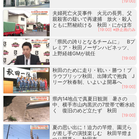
[19:00]
夫婦死亡火災事件 火元の長男、父
親殺害の疑いで再逮捕 放火・殺人
ともに黙秘続ける 秋田・にかほ市
[19:00] ※静止画のみ
「県民の誇りとなるチームに」 Bプ
レミア・秋田ノーザンハピネッツ、
上野経雄GMが就任
[19:00]
秋田のために走り・戦い・勝つ！ブ
ラウブリッツ秋田、出陣式で抱負 J
リーグ秋春制、いよいよ開幕へ
[19:00]
県内14地点で真夏日観測 暑さの
中、横手市山内黒沢の7世帯で断水続
く 復旧のめど立たず 秋田
[19:00]
夏の思い出に！迫力の竿燈、園児ら
が差し手の演技楽しむ 秋田竿燈ま
つり開幕へ 秋田市