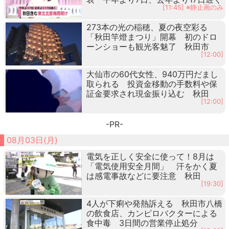
[11:45] ※静止画のみ
273本の光の稲穂、夏の夜空彩る
「秋田竿燈まつり」開幕 初のドロ
ーンショーも観光客魅了 秋田市
[12:00]
大仙市の60代女性、940万円だまし
取られる 投資金移動の手数料や保
証金要求され現金振り込む 秋田
[12:00]
-PR-
08月03日(月)
電気を正しく安全に使って！8月は
「電気使用安全月間」 汗をかく夏
は感電事故などに要注意 秋田
[19:30]
4人が下痢や発熱訴える 秋田市八橋
の飲食店、カンピロバクターによる
食中毒 3日間の営業停止処分