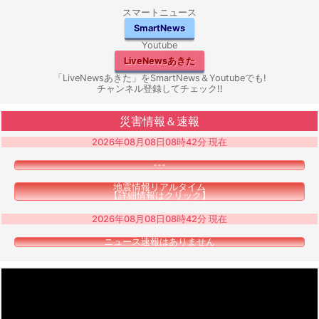
スマートニュース
SmartNews
Youtube
LiveNewsあきた
「LiveNewsあきた」をSmartNews＆Youtubeでも!
チャンネル登録してチェック!!
災害情報＆速報
2026年08月08日08時42分 現在
---
地震情報リアルタイム
【詳細情報はクリック】
2026年08月08日08時42分 現在
ニュース速報はありません