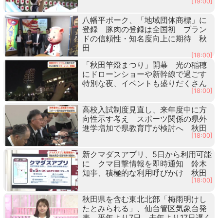
[19:00]
八幡平ポーク、「地域団体商標」に
登録 豚肉の登録は全国初 ブラン
ドの信頼性・知名度向上に期待 秋
田
[18:00]
「秋田竿燈まつり」開幕 光の稲穂
にドローンショーや新幹線で過ごす
特別な夜、イベントも盛りだくさん
[18:00]
高校入試制度見直し、来年度中に方
向性示す考え スポーツ関係の県外
進学増加で県教育庁が検討へ 秋田
[18:00]
新クマダスアプリ、5日から利用可能
に クマ目撃情報を即時通知 鈴木
知事、積極的な利用呼びかけ 秋田
[18:00]
秋田県を含む東北北部「梅雨明けし
たとみられる」、仙台管区気象台発
表 平年より7日、去年より17日遅く