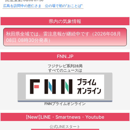
広島を訪問中の悠仁さま 公の場で初の“おことば”
県内の気象情報
秋田県全域では、雷注意報が継続中です
（2026年08月
08日 08時30分発表）
FNN.JP
フジテレビ系列28局
すべてのニュースは
FNNプライムオンライン
[New!]LINE・Smartnews・Youtube
公式LINEスタート