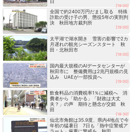
日
[19:00]
全国で約2400万円だまし取る 特殊
詐欺の受け子の男、懲役5年の実刑判
決 秋田地方裁判所
[19:00]
太平湖で湖水開き 雪害の影響で2カ
月遅れの観光シーズンスタート 秋
田・北秋田市
[19:00]
国内最大規模のAIデータセンターが
秋田市に 整備費用は2兆円規模の見
込み UAEが一部投資へ
[19:00]
飲食料品の消費税率1％に減税へ 消
費者から「助かる」「財政は大丈
夫？」の声 期待と懸念が交錯 秋
田
[18:30]
仙北市角館は35.9度、県内4地点で今
年初の猛暑日 7日も「熱中症警戒ア
ラート」厳重に警戒を 秋田