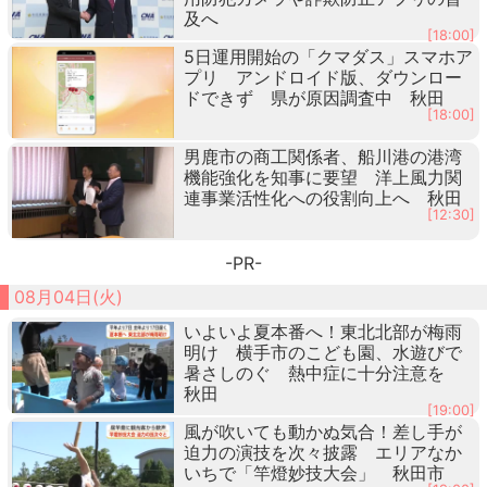
及へ
[18:00]
5日運用開始の「クマダス」スマホア
プリ アンドロイド版、ダウンロー
ドできず 県が原因調査中 秋田
[18:00]
男鹿市の商工関係者、船川港の港湾
機能強化を知事に要望 洋上風力関
連事業活性化への役割向上へ 秋田
[12:30]
-PR-
08月04日(火)
いよいよ夏本番へ！東北北部が梅雨
明け 横手市のこども園、水遊びで
暑さしのぐ 熱中症に十分注意を
秋田
[19:00]
風が吹いても動かぬ気合！差し手が
迫力の演技を次々披露 エリアなか
いちで「竿燈妙技大会」 秋田市