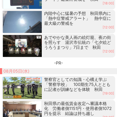
[18:00]
内陸中心に猛暑の予想 秋田県内に
「熱中症警戒アラート」 熱中症に
最大級の警戒を
[12:00]
あでやかな美人画の絵灯籠、夜の街
を照らす 湯沢市伝統の「七夕絵ど
うろうまつり」7日まで 秋田
[12:00]
-PR-
08月05日(水)
警察官としての知識・心構え学ぶ
「警察学校」 100期生75人ととも
に記者が訓練などを体験 秋田
[19:00]
秋田県の最低賃金改定へ審議本格
化 労働者側1151円・使用者側1072
円を提示 結論は持ち越し