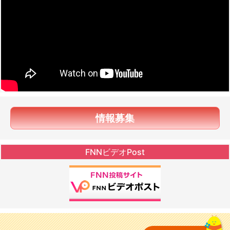
情報募集
FNNビデオPost