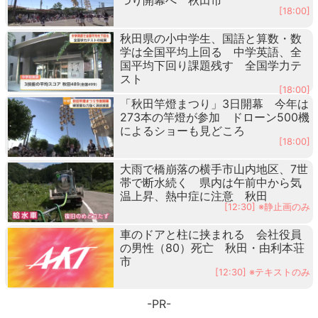
[18:00]
秋田県の小中学生、国語と算数・数
学は全国平均上回る 中学英語、全
国平均下回り課題残す 全国学力テ
スト
[18:00]
「秋田竿燈まつり」3日開幕 今年は
273本の竿燈が参加 ドローン500機
によるショーも見どころ
[18:00]
大雨で橋崩落の横手市山内地区、7世
帯で断水続く 県内は午前中から気
温上昇、熱中症に注意 秋田
[12:30] ※静止画のみ
車のドアと柱に挟まれる 会社役員
の男性（80）死亡 秋田・由利本荘
市
[12:30] ※テキストのみ
-PR-