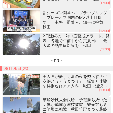
[17:00]
新シーズン開幕へ！ブラウブリッツ
「プレーオフ圏内の6位以上目指
す」 主将・監督ら、知事に抱負
秋田
[12:00]
2日連続の「熱中症警戒アラート」発
表 各地で午前中から真夏日に 最
大級の熱中症対策を 秋田
[11:30]
- PR -
08月06日(木)
美人画が優しく夏の夜を照らす「七
夕絵どうろうまつり」 鑑賞と体験
で特別なひとときを 秋田・湯沢市
[19:30]
竿燈妙技大会決勝、予選勝ち抜いた
団体が華麗な演技披露 観光客もミ
ニ竿燈に挑戦 秋田竿燈まつり最終