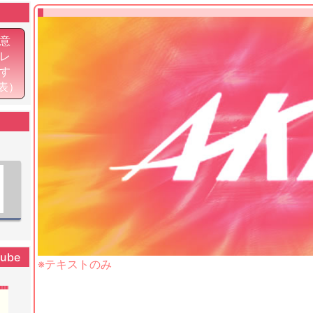
意
レ
す
発表）
tube
※テキストのみ