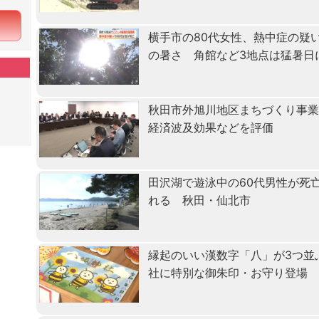
横手市の80代女性、熱中症の疑
の暑さ 角館など3地点は猛暑日
秋田市外旭川地区まちづくり事
経済波及効果などを評価
田沢湖で遊泳中の60代男性が死
れる 秋田・仙北市
縁起のいい漢数字「八」が3つ並
社に特別な御朱印・お守り登場