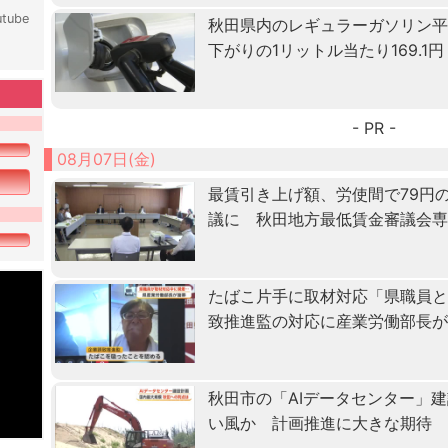
tube
秋田県内のレギュラーガソリン
下がりの1リットル当たり169.1円
- PR -
08月07日(金)
最賃引き上げ額、労使間で79円
議に 秋田地方最低賃金審議会
たばこ片手に取材対応「県職員
致推進監の対応に産業労働部長
秋田市の「AIデータセンター」
い風か 計画推進に大きな期待