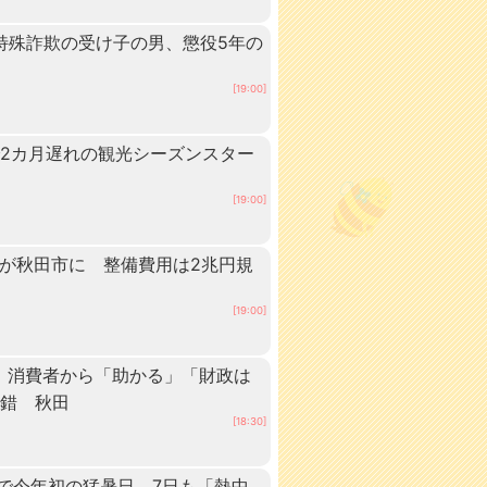
 特殊詐欺の受け子の男、懲役5年の
[19:00]
2カ月遅れの観光シーズンスター
[19:00]
ーが秋田市に 整備費用は2兆円規
[19:00]
 消費者から「助かる」「財政は
交錯 秋田
[18:30]
点で今年初の猛暑日 7日も「熱中