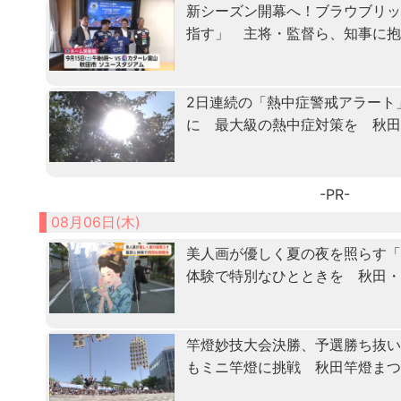
新シーズン開幕へ！ブラウブリッ
指す」 主将・監督ら、知事に
2日連続の「熱中症警戒アラート
に 最大級の熱中症対策を 秋
-PR-
08月06日(木)
美人画が優しく夏の夜を照らす
体験で特別なひとときを 秋田
竿燈妙技大会決勝、予選勝ち抜
もミニ竿燈に挑戦 秋田竿燈ま