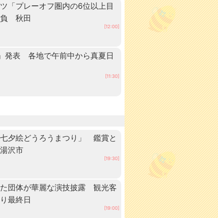
ツ「プレーオフ圏内の6位以上目
抱負 秋田
[12:00]
」発表 各地で午前中から真夏日
田
[11:30]
「七夕絵どうろうまつり」 鑑賞と
・湯沢市
[19:30]
いた団体が華麗な演技披露 観光客
つり最終日
[19:00]