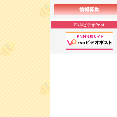
情報募集
FNNビデオPost