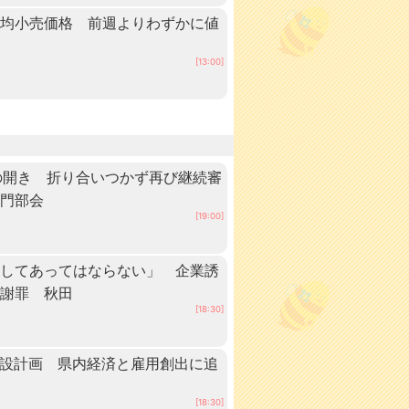
平均小売価格 前週よりわずかに値
[13:00]
の開き 折り合いつかず再び継続審
専門部会
[19:00]
としてあってはならない」 企業誘
が謝罪 秋田
[18:30]
建設計画 県内経済と雇用創出に追
[18:30]