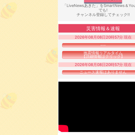
「LiveNewsあきた」をSmartNews＆You
でも!
チャンネル登録してチェック!!
災害情報＆速報
2026年08月08日20時57分 現在
---
地震情報リアルタイム
【詳細情報はクリック】
2026年08月08日20時57分 現在
ニュース速報はありません