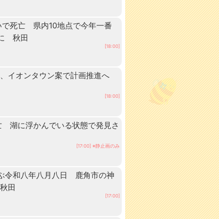
いで死亡 県内10地点で今年一番
に 秋田
[18:00]
業、イオンタウン案で計画推進へ
[18:00]
亡 湖に浮かんでいる状態で発見さ
[17:00] ※静止画のみ
ぶ令和八年八月八日 鹿角市の神
 秋田
[17:00]