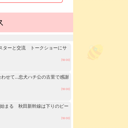
ス
スターと交流 トークショーにサ
[18:00]
に合わせて…忠犬ハチ公の古里で感謝
[18:00]
ュ始まる 秋田新幹線は下りのピー
[18:00]