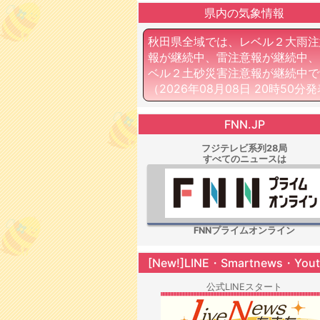
県内の気象情報
秋田県全域では、レベル２大雨注
報が継続中、雷注意報が継続中、
ベル２土砂災害注意報が継続中で
（2026年08月08日 20時50分
FNN.JP
フジテレビ系列28局
すべてのニュースは
FNNプライムオンライン
[New!]LINE・Smartnews・You
公式LINEスタート