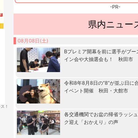
-PR-
県内ニュー
08月08日(土)
Bプレミア開幕を前に選手がブー
イン会や大抽選会も！ 秋田市
令和8年8月8日の“8”が並ぶ日
イベント開催 秋田・大館市
ース！
各交通機関でお盆の帰省ラッシ
ク迎え「おかえり」の声