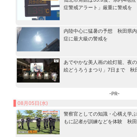
症警戒アラート」厳重に警戒を
内陸中心に猛暑の予想 秋田県
症に最大級の警戒を
あでやかな美人画の絵灯籠、夜
絵どうろうまつり」7日まで 秋
-PR-
08月05日(水)
警察官としての知識・心構え学ぶ「
もに記者が訓練などを体験 秋