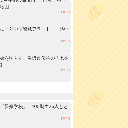
 秋田
[18:00]
内に「熱中症警戒アラート」 熱中
[12:00]
の街を照らす 湯沢市伝統の「七夕
田
[12:00]
警察学校」 100期生75人とと
田
[19:00]