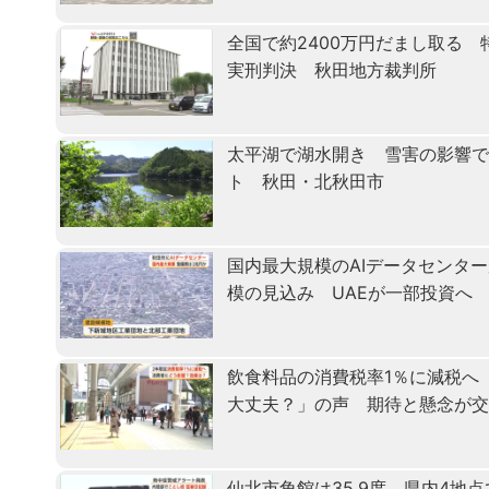
全国で約2400万円だまし取る
実刑判決 秋田地方裁判所
太平湖で湖水開き 雪害の影響で
ト 秋田・北秋田市
国内最大規模のAIデータセンタ
模の見込み UAEが一部投資へ
飲食料品の消費税率1％に減税へ
大丈夫？」の声 期待と懸念が
仙北市角館は35.9度、県内4地