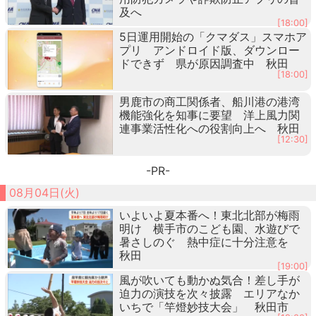
及へ
[18:00]
5日運用開始の「クマダス」スマホア
プリ アンドロイド版、ダウンロー
ドできず 県が原因調査中 秋田
[18:00]
男鹿市の商工関係者、船川港の港湾
機能強化を知事に要望 洋上風力関
連事業活性化への役割向上へ 秋田
[12:30]
-PR-
08月04日(火)
いよいよ夏本番へ！東北北部が梅雨
明け 横手市のこども園、水遊びで
暑さしのぐ 熱中症に十分注意を
秋田
[19:00]
風が吹いても動かぬ気合！差し手が
迫力の演技を次々披露 エリアなか
いちで「竿燈妙技大会」 秋田市