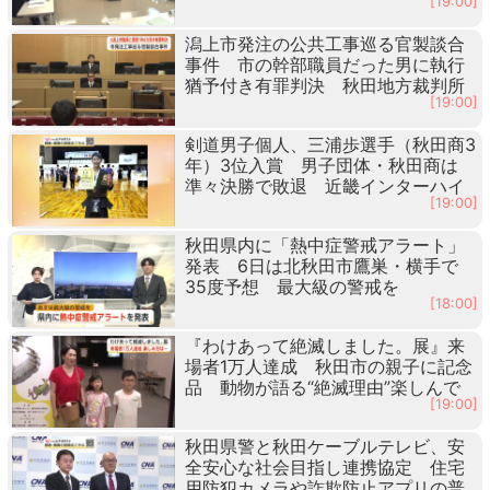
[19:00]
潟上市発注の公共工事巡る官製談合
事件 市の幹部職員だった男に執行
猶予付き有罪判決 秋田地方裁判所
[19:00]
剣道男子個人、三浦歩選手（秋田商3
年）3位入賞 男子団体・秋田商は
準々決勝で敗退 近畿インターハイ
[19:00]
秋田県内に「熱中症警戒アラート」
発表 6日は北秋田市鷹巣・横手で
35度予想 最大級の警戒を
[18:00]
『わけあって絶滅しました。展』来
場者1万人達成 秋田市の親子に記念
品 動物が語る“絶滅理由”楽しんで
[19:00]
秋田県警と秋田ケーブルテレビ、安
全安心な社会目指し連携協定 住宅
用防犯カメラや詐欺防止アプリの普