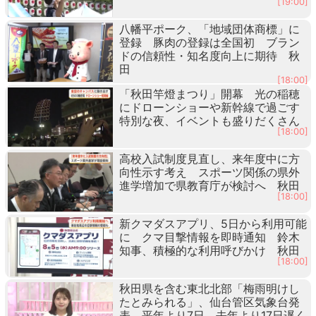
[19:00]
八幡平ポーク、「地域団体商標」に
登録 豚肉の登録は全国初 ブラン
ドの信頼性・知名度向上に期待 秋
田
[18:00]
「秋田竿燈まつり」開幕 光の稲穂
にドローンショーや新幹線で過ごす
特別な夜、イベントも盛りだくさん
[18:00]
高校入試制度見直し、来年度中に方
向性示す考え スポーツ関係の県外
進学増加で県教育庁が検討へ 秋田
[18:00]
新クマダスアプリ、5日から利用可能
に クマ目撃情報を即時通知 鈴木
知事、積極的な利用呼びかけ 秋田
[18:00]
秋田県を含む東北北部「梅雨明けし
たとみられる」、仙台管区気象台発
表 平年より7日、去年より17日遅く