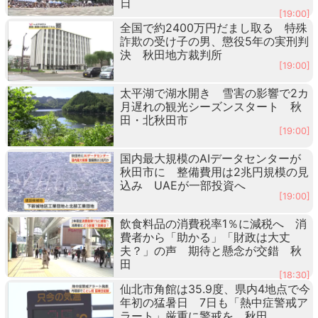
日
[19:00]
全国で約2400万円だまし取る 特殊
詐欺の受け子の男、懲役5年の実刑判
決 秋田地方裁判所
[19:00]
太平湖で湖水開き 雪害の影響で2カ
月遅れの観光シーズンスタート 秋
田・北秋田市
[19:00]
国内最大規模のAIデータセンターが
秋田市に 整備費用は2兆円規模の見
込み UAEが一部投資へ
[19:00]
飲食料品の消費税率1％に減税へ 消
費者から「助かる」「財政は大丈
夫？」の声 期待と懸念が交錯 秋
田
[18:30]
仙北市角館は35.9度、県内4地点で今
年初の猛暑日 7日も「熱中症警戒ア
ラート」厳重に警戒を 秋田