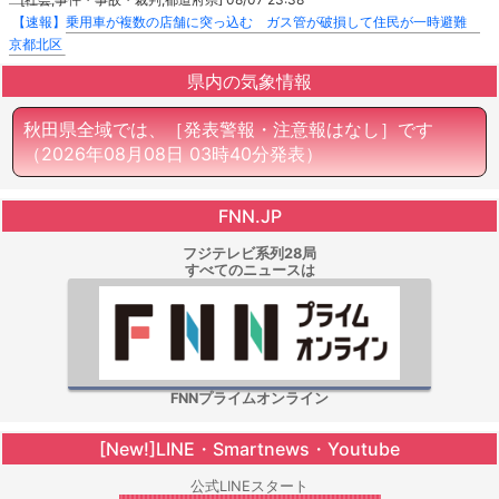
【速報】乗用車が複数の店舗に突っ込む ガス管が破損して住民が一時避難
京都北区
県内の気象情報
秋田県全域では、［発表警報・注意報はなし］です
（2026年08月08日 03時40分発表）
FNN.JP
フジテレビ系列28局
すべてのニュースは
FNNプライムオンライン
[New!]LINE・Smartnews・Youtube
公式LINEスタート