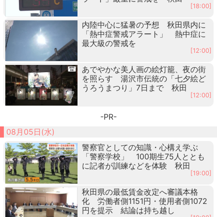
[18:00]
内陸中心に猛暑の予想 秋田県内に
「熱中症警戒アラート」 熱中症に
最大級の警戒を
[12:00]
あでやかな美人画の絵灯籠、夜の街
を照らす 湯沢市伝統の「七夕絵ど
うろうまつり」7日まで 秋田
[12:00]
-PR-
08月05日(水)
警察官としての知識・心構え学ぶ
「警察学校」 100期生75人ととも
に記者が訓練などを体験 秋田
[19:00]
秋田県の最低賃金改定へ審議本格
化 労働者側1151円・使用者側1072
円を提示 結論は持ち越し