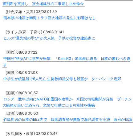
審判断を支持し、宴会場建設の工事差し止め命令
[社会,気象・災害] 08/08 01:59
熊本県の地震は南海トラフ巨大地震の発生に影響はなし
[ライフ,教育・子育て] 08/08 01:41
ヒルズ“最先端の学び”が大人気 子供が投資や建築家に
[国際] 08/08 01:22
中国発“格安AI”に世界が衝撃 「Kimi K3」米国産に迫る 日本の進むべき道
は
[国際] 08/08 01:03
中学生が銃乱射で6人死亡 生徒教師祖父母も殺害か タイバンコク近郊
[国際] 08/08 00:57
ロシア 数年以内にNATO加盟国を攻撃か 米国の情報機関が分析 プーチン
大統領が追い詰められ、危険な行動に出る可能性を指摘
[政治] 08/08 00:50
竹島周辺の日本のEEZ内で 韓国調査船が無断で海洋調査を実施 政府が抗議
[政治,国政・政策] 08/08 00:47