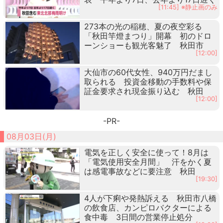
[11:45] ※静止画のみ
273本の光の稲穂、夏の夜空彩る
「秋田竿燈まつり」開幕 初のドロ
ーンショーも観光客魅了 秋田市
[12:00]
大仙市の60代女性、940万円だまし
取られる 投資金移動の手数料や保
証金要求され現金振り込む 秋田
[12:00]
-PR-
08月03日(月)
電気を正しく安全に使って！8月は
「電気使用安全月間」 汗をかく夏
は感電事故などに要注意 秋田
[19:30]
4人が下痢や発熱訴える 秋田市八橋
の飲食店、カンピロバクターによる
食中毒 3日間の営業停止処分