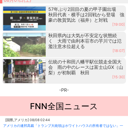
57年ぶり2回目の夏の甲子園出場
秋田代表・横手は2回戦から登場 強
豪の敦賀気比（福井）と対戦
[19:00]
秋田県内は大気が不安定な状態続
く 大雨で由利本荘市の芋川では氾
濫注意水位超える
[18:07]
伝統の十和田八幡平駅伝競走全国大
会 雨の中のレースは富士山GX（山
梨）が初制覇 秋田
[15:30]
-PR-
FNN全国ニュース
[国際,アメリカ] 08/08 02:44
アメリカの連邦高裁「トランプ大統領はホワイトハウスの所有者ではない」一