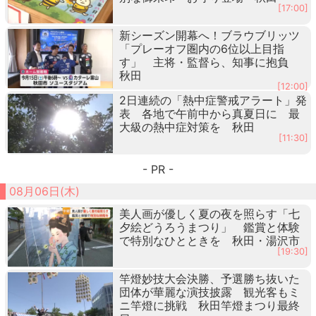
[17:00]
新シーズン開幕へ！ブラウブリッツ
「プレーオフ圏内の6位以上目指
す」 主将・監督ら、知事に抱負
秋田
[12:00]
2日連続の「熱中症警戒アラート」発
表 各地で午前中から真夏日に 最
大級の熱中症対策を 秋田
[11:30]
- PR -
08月06日(木)
美人画が優しく夏の夜を照らす「七
夕絵どうろうまつり」 鑑賞と体験
で特別なひとときを 秋田・湯沢市
[19:30]
竿燈妙技大会決勝、予選勝ち抜いた
団体が華麗な演技披露 観光客もミ
ニ竿燈に挑戦 秋田竿燈まつり最終