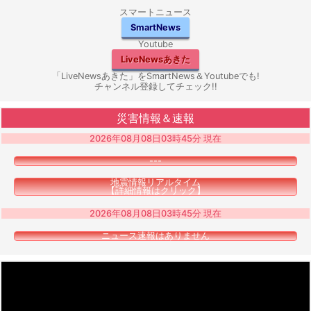
スマートニュース
SmartNews
Youtube
LiveNewsあきた
「LiveNewsあきた」をSmartNews＆Youtubeでも!
チャンネル登録してチェック!!
災害情報＆速報
2026年08月08日03時45分 現在
---
地震情報リアルタイム
【詳細情報はクリック】
2026年08月08日03時45分 現在
ニュース速報はありません