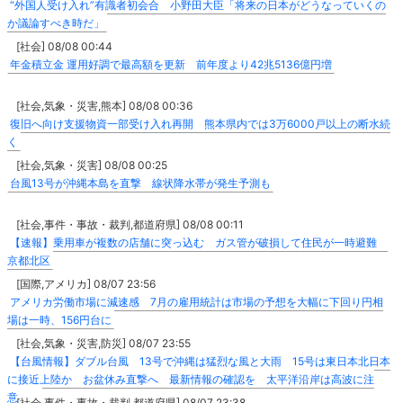
“外国人受け入れ”有識者初会合 小野田大臣「将来の日本がどうなっていくの
か議論すべき時だ」
[社会] 08/08 00:44
年金積立金 運用好調で最高額を更新 前年度より42兆5136億円増
[社会,気象・災害,熊本] 08/08 00:36
復旧へ向け支援物資一部受け入れ再開 熊本県内では3万6000戸以上の断水続
く
[社会,気象・災害] 08/08 00:25
台風13号が沖縄本島を直撃 線状降水帯が発生予測も
[社会,事件・事故・裁判,都道府県] 08/08 00:11
【速報】乗用車が複数の店舗に突っ込む ガス管が破損して住民が一時避難
京都北区
[国際,アメリカ] 08/07 23:56
アメリカ労働市場に減速感 7月の雇用統計は市場の予想を大幅に下回り円相
場は一時、156円台に
[社会,気象・災害,防災] 08/07 23:55
【台風情報】ダブル台風 13号で沖縄は猛烈な風と大雨 15号は東日本北日本
に接近上陸か お盆休み直撃へ 最新情報の確認を 太平洋沿岸は高波に注
意
[社会,事件・事故・裁判,都道府県] 08/07 23:38