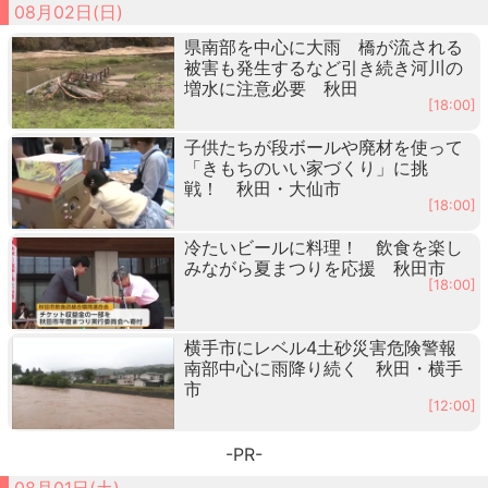
08月02日(日)
県南部を中心に大雨 橋が流される
被害も発生するなど引き続き河川の
増水に注意必要 秋田
[18:00]
子供たちが段ボールや廃材を使って
「きもちのいい家づくり」に挑
戦！ 秋田・大仙市
[18:00]
冷たいビールに料理！ 飲食を楽し
みながら夏まつりを応援 秋田市
[18:00]
横手市にレベル4土砂災害危険警報
南部中心に雨降り続く 秋田・横手
市
[12:00]
-PR-
08月01日(土)