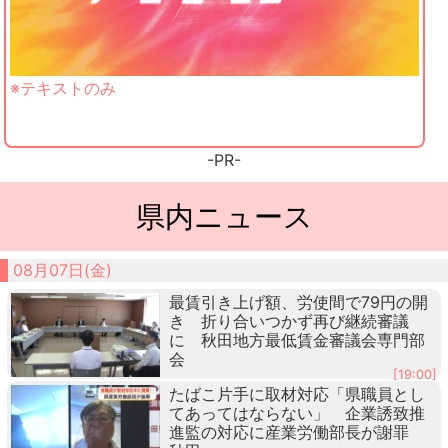
※テキストのみ
-PR-
県内ニュース
08月07日(金)
最賃引き上げ額、労使間で79円の開
き 折り合いつかず再び継続審議
に 秋田地方最低賃金審議会専門部
会
[19:00]
たばこ片手に取材対応「県職員とし
てあってはならない」 企業誘致推
進監の対応に産業労働部長が謝罪