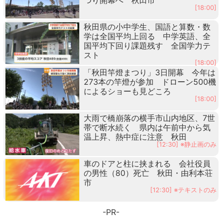
[18:00]
秋田県の小中学生、国語と算数・数
学は全国平均上回る 中学英語、全
国平均下回り課題残す 全国学力テ
スト
[18:00]
「秋田竿燈まつり」3日開幕 今年は
273本の竿燈が参加 ドローン500機
によるショーも見どころ
[18:00]
大雨で橋崩落の横手市山内地区、7世
帯で断水続く 県内は午前中から気
温上昇、熱中症に注意 秋田
[12:30] ※静止画のみ
車のドアと柱に挟まれる 会社役員
の男性（80）死亡 秋田・由利本荘
市
[12:30] ※テキストのみ
-PR-