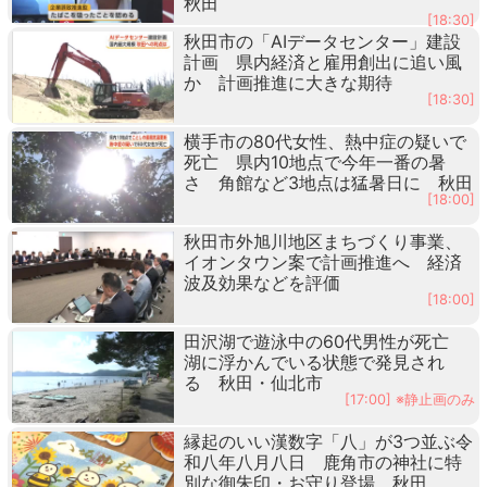
秋田
[18:30]
秋田市の「AIデータセンター」建設
計画 県内経済と雇用創出に追い風
か 計画推進に大きな期待
[18:30]
横手市の80代女性、熱中症の疑いで
死亡 県内10地点で今年一番の暑
さ 角館など3地点は猛暑日に 秋田
[18:00]
秋田市外旭川地区まちづくり事業、
イオンタウン案で計画推進へ 経済
波及効果などを評価
[18:00]
田沢湖で遊泳中の60代男性が死亡
湖に浮かんでいる状態で発見され
る 秋田・仙北市
[17:00] ※静止画のみ
縁起のいい漢数字「八」が3つ並ぶ令
和八年八月八日 鹿角市の神社に特
別な御朱印・お守り登場 秋田