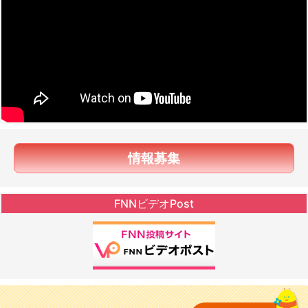
情報募集
FNNビデオPost