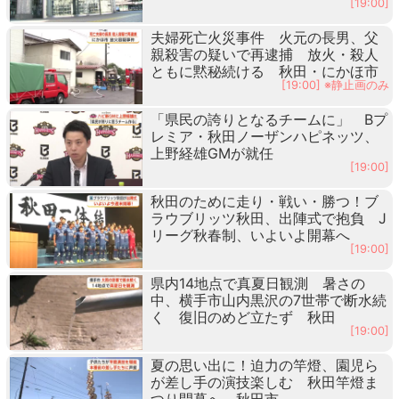
[19:00]
夫婦死亡火災事件 火元の長男、父
親殺害の疑いで再逮捕 放火・殺人
ともに黙秘続ける 秋田・にかほ市
[19:00] ※静止画のみ
「県民の誇りとなるチームに」 Bプ
レミア・秋田ノーザンハピネッツ、
上野経雄GMが就任
[19:00]
秋田のために走り・戦い・勝つ！ブ
ラウブリッツ秋田、出陣式で抱負 J
リーグ秋春制、いよいよ開幕へ
[19:00]
県内14地点で真夏日観測 暑さの
中、横手市山内黒沢の7世帯で断水続
く 復旧のめど立たず 秋田
[19:00]
夏の思い出に！迫力の竿燈、園児ら
が差し手の演技楽しむ 秋田竿燈ま
つり開幕へ 秋田市