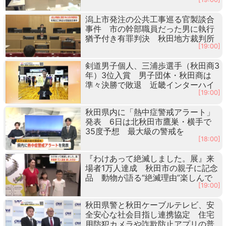
潟上市発注の公共工事巡る官製談合
事件 市の幹部職員だった男に執行
猶予付き有罪判決 秋田地方裁判所
[19:00]
剣道男子個人、三浦歩選手（秋田商3
年）3位入賞 男子団体・秋田商は
準々決勝で敗退 近畿インターハイ
[19:00]
秋田県内に「熱中症警戒アラート」
発表 6日は北秋田市鷹巣・横手で
35度予想 最大級の警戒を
[18:00]
『わけあって絶滅しました。展』来
場者1万人達成 秋田市の親子に記念
品 動物が語る“絶滅理由”楽しんで
[19:00]
秋田県警と秋田ケーブルテレビ、安
全安心な社会目指し連携協定 住宅
用防犯カメラや詐欺防止アプリの普