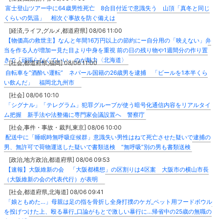
富士登山ツアー中に64歳男性死亡 8合目付近で意識失う 山頂「真冬と同じ
くらいの気温」 相次ぐ事故を防ぐ備えは
[経済,ライフ,グルメ,都道府県] 08/06 11:00
【物価高の救世主】なんと年間16万円以上の節約にー自分用の「映えない」弁
当を作る人が増加ー見た目より中身を重視 前の日の残り物や1週間分の作り置
きで「頑張らなくていい」のが魅力〈北海道〉
[社会,都道府県,福岡] 08/06 11:00
自転車を“酒酔い運転” ネパール国籍の26歳男を逮捕 「ビールを1本半くら
い飲んだ」 福岡北九州市
[社会] 08/06 10:10
「シグナル」「テレグラム」犯罪グループが使う暗号化通信内容をリアルタイ
ム把握 新手法や法整備に専門家会議設置へ 警察庁
[社会,事件・事故・裁判,東京] 08/06 10:00
配送中に「睡眠時無呼吸症候群」意識失い男性はねて死亡させた疑いで逮捕の
男、無許可で荷物運送した疑いで書類送検 “無呼吸”別の男も書類送検
[政治,地方政治,都道府県] 08/06 09:53
【速報】大阪維新の会 「大阪都構想」の区割りは4区案 大阪市の横山市長
（大阪維新の会の代表代行）が表明
[社会,都道府県,北海道] 08/06 09:41
「娘ともめた…」母親は足の指を骨折し全身打撲のケガ_ペット用フードボウル
を投げつけた上、殴る暴行_口論がもとで激しい暴行に…帰省中の25歳の無職の