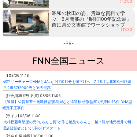
[12:00]
昭和の秋田の姿、貴重な資料で学
ぶ 8月開催の『昭和100年記念展』
前に県公文書館でワークショップ
[11:30]
-PR-
FNN全国ニュース
[] 08/06 11:18
燃料サーチャージANAとJALが9月10月分を値下げへ 7月8月は北米欧州路線
で片道6万5000円と過去最高
[社会,都道府県,佐賀] 08/06 11:06
【速報】佐賀県警の元職員 証拠隠滅など追送検 特別監察で判明の13件 DNA型
鑑定不正事件
[ライフ] 08/06 11:00
大相撲藤島部屋の元“ちゃんこ長”が作る絶品ちゃんこ 越ノ龍が地元福井で料
理店経営者として“序の口”スタート
[社会,山梨,静岡] 08/06 11:00