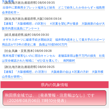
女を逮捕
[政治,地方政治,都道府県] 08/06 09:35
出張中に業務用タブレット端末など紛失 どこで紛失したか分からず＜福島県
会津若松市＞
[政治,地方政治,都道府県,大阪] 08/06 09:34
【速報】「大阪都構想」の区割り ４区案を望む声が最多 大阪維新の会が大
阪市内選出議員にアンケート
[経済,都道府県,福井] 08/06 09:30
オザキスポーツに破産手続き開始決定 福井県内資本として最大手のスポーツ
用品店が113年の歴史に幕 負債は10億5600万円
[社会,気象・災害,熊本] 08/06 09:28
熊本地震で被害ないのに宿泊キャンセル 老舗温泉宿は数千万円の損失 社長
は安全確認された地域に「ぜひ足を運んで」 南阿蘇村
[政治,地方政治,都道府県] 08/06 09:25
【速報】「大阪都構想」の 区割り 大阪維新の会は４区案の方針 大阪市横
山市長が表明へ
県内の気象情報
秋田県全域では、［発表警報・注意報はなし］です
（2026年08月06日 11時10分発表）