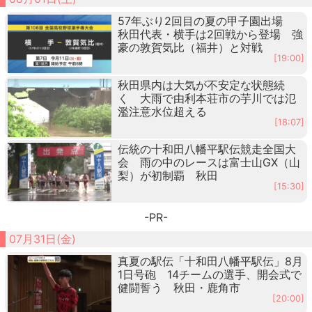
57年ぶり2回目の夏の甲子園出場
秋田代表・横手は2回戦から登場 強
豪の敦賀気比（福井）と対戦
[19:00]
秋田県内は大気が不安定な状態続
く 大雨で由利本荘市の芋川では氾
濫注意水位超える
[18:07]
伝統の十和田八幡平駅伝競走全国大
会 雨の中のレースは富士山GX（山
梨）が初制覇 秋田
[15:30]
-PR-
07月31日(金)
真夏の駅伝「十和田八幡平駅伝」8月
1日号砲 14チームの選手、開会式で
健闘誓う 秋田・鹿角市
[20:00]