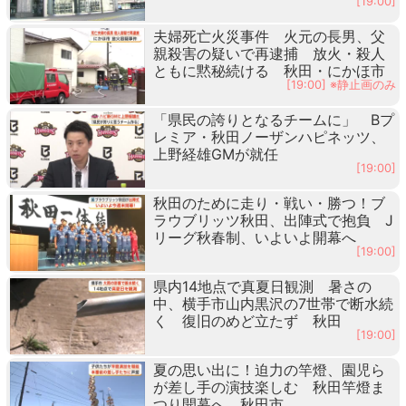
[19:00]
夫婦死亡火災事件 火元の長男、父
親殺害の疑いで再逮捕 放火・殺人
ともに黙秘続ける 秋田・にかほ市
[19:00] ※静止画のみ
「県民の誇りとなるチームに」 Bプ
レミア・秋田ノーザンハピネッツ、
上野経雄GMが就任
[19:00]
秋田のために走り・戦い・勝つ！ブ
ラウブリッツ秋田、出陣式で抱負 J
リーグ秋春制、いよいよ開幕へ
[19:00]
県内14地点で真夏日観測 暑さの
中、横手市山内黒沢の7世帯で断水続
く 復旧のめど立たず 秋田
[19:00]
夏の思い出に！迫力の竿燈、園児ら
が差し手の演技楽しむ 秋田竿燈ま
つり開幕へ 秋田市