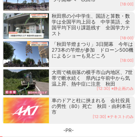
[18:00]
秋田県の小中学生、国語と算数・数
学は全国平均上回る 中学英語、全
国平均下回り課題残す 全国学力テ
スト
[18:00]
「秋田竿燈まつり」3日開幕 今年は
273本の竿燈が参加 ドローン500機
によるショーも見どころ
[18:00]
大雨で橋崩落の横手市山内地区、7世
帯で断水続く 県内は午前中から気
温上昇、熱中症に注意 秋田
[12:30] ※静止画のみ
車のドアと柱に挟まれる 会社役員
の男性（80）死亡 秋田・由利本荘
市
[12:30] ※テキストのみ
-PR-