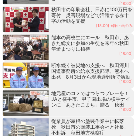
[18:00]
秋田市の印刷会社、日赤に100万円を
寄付 災害現場などで活躍する赤十
字の活動を支援
[18:00] ※静止画のみ
熊本の高校生にエール 秋田市、あ
きた総文に参加の生徒を来年の秋田
竿燈まつりに招待
[18:00]
断水続く被災地の支援へ 秋田河川
国道事務所の給水支援部隊、熊本へ
出発 8月3日から現地避難所で活動
[18:00]
地元産のコメではつらつプレーを！
JAと横手市、甲子園出場の横手ナイ
ンに「あきたこまち」贈る 秋田
[18:00]
従業員が屋根の塗装作業中に転落
死 秋田市の塗装工事会社と社長、
不起訴 秋田地方検察庁