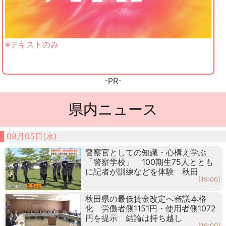
※テキストのみ
-PR-
県内ニュース
08月05日(水)
警察官としての知識・心構え学ぶ
「警察学校」 100期生75人ととも
に記者が訓練などを体験 秋田
[19:00]
秋田県の最低賃金改定へ審議本格
化 労働者側1151円・使用者側1072
円を提示 結論は持ち越し
[19:00]