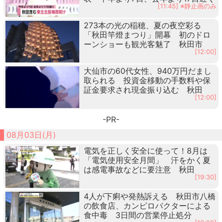
[11:45] ※静止画のみ
273本の光の稲穂、夏の夜空彩る
「秋田竿燈まつり」開幕 初のドロ
ーンショーも観光客魅了 秋田市
[12:00]
大仙市の60代女性、940万円だまし
取られる 投資金移動の手数料や保
証金要求され現金振り込む 秋田
[12:00]
-PR-
08月03日(月)
電気を正しく安全に使って！8月は
「電気使用安全月間」 汗をかく夏
は感電事故などに要注意 秋田
[19:30]
4人が下痢や発熱訴える 秋田市八橋
の飲食店、カンピロバクターによる
食中毒 3日間の営業停止処分