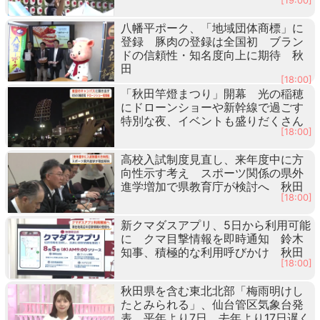
[19:00]
八幡平ポーク、「地域団体商標」に
登録 豚肉の登録は全国初 ブラン
ドの信頼性・知名度向上に期待 秋
田
[18:00]
「秋田竿燈まつり」開幕 光の稲穂
にドローンショーや新幹線で過ごす
特別な夜、イベントも盛りだくさん
[18:00]
高校入試制度見直し、来年度中に方
向性示す考え スポーツ関係の県外
進学増加で県教育庁が検討へ 秋田
[18:00]
新クマダスアプリ、5日から利用可能
に クマ目撃情報を即時通知 鈴木
知事、積極的な利用呼びかけ 秋田
[18:00]
秋田県を含む東北北部「梅雨明けし
たとみられる」、仙台管区気象台発
表 平年より7日、去年より17日遅く