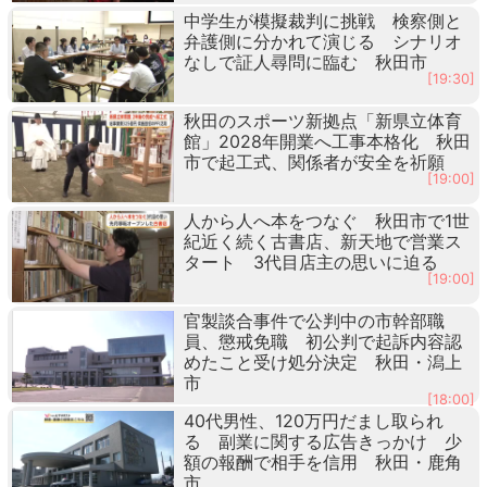
中学生が模擬裁判に挑戦 検察側と
弁護側に分かれて演じる シナリオ
なしで証人尋問に臨む 秋田市
[19:30]
秋田のスポーツ新拠点「新県立体育
館」2028年開業へ工事本格化 秋田
市で起工式、関係者が安全を祈願
[19:00]
人から人へ本をつなぐ 秋田市で1世
紀近く続く古書店、新天地で営業ス
タート 3代目店主の思いに迫る
[19:00]
官製談合事件で公判中の市幹部職
員、懲戒免職 初公判で起訴内容認
めたこと受け処分決定 秋田・潟上
市
[18:00]
40代男性、120万円だまし取られ
る 副業に関する広告きっかけ 少
額の報酬で相手を信用 秋田・鹿角
市