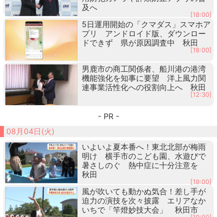
及へ
[18:00]
5日運用開始の「クマダス」スマホア
プリ アンドロイド版、ダウンロー
ドできず 県が原因調査中 秋田
[18:00]
男鹿市の商工関係者、船川港の港湾
機能強化を知事に要望 洋上風力関
連事業活性化への役割向上へ 秋田
[12:30]
- PR -
08月04日(火)
いよいよ夏本番へ！東北北部が梅雨
明け 横手市のこども園、水遊びで
暑さしのぐ 熱中症に十分注意を
秋田
[19:00]
風が吹いても動かぬ気合！差し手が
迫力の演技を次々披露 エリアなか
いちで「竿燈妙技大会」 秋田市