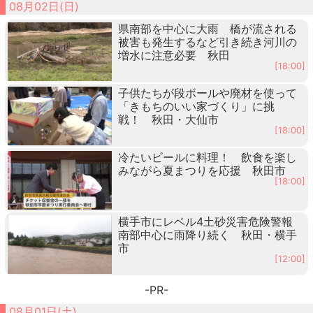
08月02日(日)
県南部を中心に大雨 橋が流される
被害も発生するなど引き続き河川の
増水に注意必要 秋田
[18:00]
子供たちが段ボールや廃材を使って
「きもちのいい家づくり」に挑
戦！ 秋田・大仙市
[18:00]
冷たいビールに料理！ 飲食を楽し
みながら夏まつりを応援 秋田市
[18:00]
横手市にレベル4土砂災害危険警報
南部中心に雨降り続く 秋田・横手
市
[12:00]
-PR-
08月01日(土)