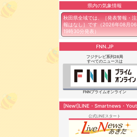
県内の気象情報
秋田県全域では、［発表警報・注
報はなし］です
（2026年08月0
19時30分発表）
FNN.JP
フジテレビ系列28局
すべてのニュースは
FNNプライムオンライン
[New!]LINE・Smartnews・You
公式LINEスタート