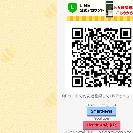
QRコードでお友達登録してLINEでニュ
スマートニュース
SmartNews
Youtube
LiveNewsあきた
「LiveNewsあきた」をSmartNews＆You