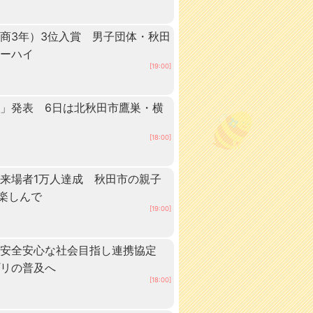
商3年）3位入賞 男子団体・秋田
ターハイ
[19:00]
」発表 6日は北秋田市鷹巣・横
[18:00]
来場者1万人達成 秋田市の親子
”楽しんで
[19:00]
、安全安心な社会目指し連携協定
プリの普及へ
[18:00]