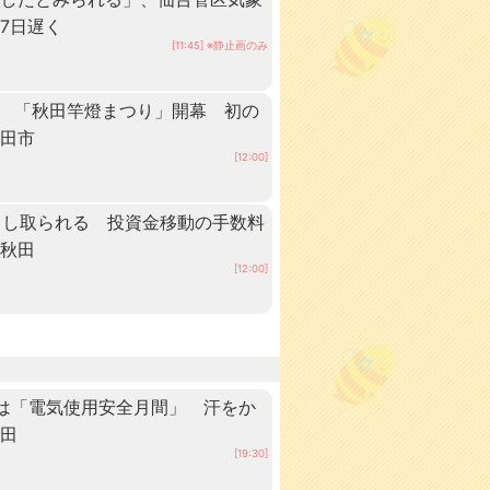
7日遅く
[11:45] ※静止画のみ
る 「秋田竿燈まつり」開幕 初の
秋田市
[12:00]
だまし取られる 投資金移動の手数料
 秋田
[12:00]
は「電気使用安全月間」 汗をか
秋田
[19:30]