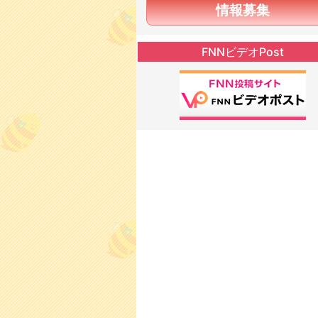
情報募集
FNNビデオPost