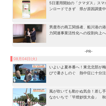
5日運用開始の「クマダス」スマ
ンロードできず 県が原因調査
男鹿市の商工関係者、船川港の
力関連事業活性化への役割向上
-PR-
08月04日(火)
いよいよ夏本番へ！東北北部が
びで暑さしのぐ 熱中症に十分
風が吹いても動かぬ気合！差し
なかいちで「竿燈妙技大会」 