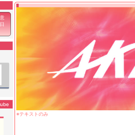
意
6日
tube
※テキストのみ