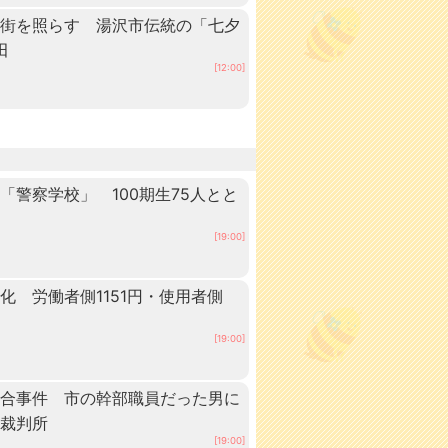
の街を照らす 湯沢市伝統の「七夕
田
[12:00]
警察学校」 100期生75人とと
田
[19:00]
 労働者側1151円・使用者側
[19:00]
談合事件 市の幹部職員だった男に
方裁判所
[19:00]