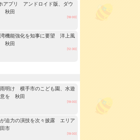
ホアプリ アンドロイド版、ダウ
中 秋田
[18:00]
港湾機能強化を知事に要望 洋上風
へ 秋田
[12:30]
梅雨明け 横手市のこども園、水遊
注意を 秋田
[19:00]
手が迫力の演技を次々披露 エリア
秋田市
[19:00]