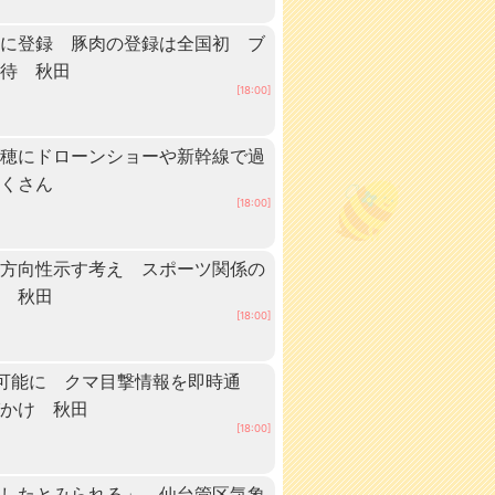
」に登録 豚肉の登録は全国初 ブ
期待 秋田
[18:00]
稲穂にドローンショーや新幹線で過
だくさん
[18:00]
に方向性示す考え スポーツ関係の
へ 秋田
[18:00]
可能に クマ目撃情報を即時通
びかけ 秋田
[18:00]
けしたとみられる」、仙台管区気象