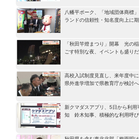
八幡平ポーク、「地域団体商標
ランドの信頼性・知名度向上に
「秋田竿燈まつり」開幕 光の
ごす特別な夜、イベントも盛り
高校入試制度見直し、来年度中
県外進学増加で県教育庁が検討
新クマダスアプリ、5日から利用
知 鈴木知事、積極的な利用呼
秋田県を含む東北北部「梅雨明