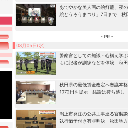
あでやかな美人画の絵灯籠、夜
絵どうろうまつり」7日まで 秋
- PR -
08月05日(水)
警察官としての知識・心構え学ぶ「
もに記者が訓練などを体験 秋
秋田県の最低賃金改定へ審議本格化
1072円を提示 結論は持ち越し
潟上市発注の公共工事巡る官製
執行猶予付き有罪判決 秋田地