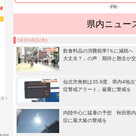
-PR-
県内ニュー
08月06日(木)
飲食料品の消費税率1％に減税へ
大丈夫？」の声 期待と懸念が
仙北市角館は35.9度、県内4地
症警戒アラート」厳重に警戒を
ース！
内陸中心に猛暑の予想 秋田県
症に最大級の警戒を
tube