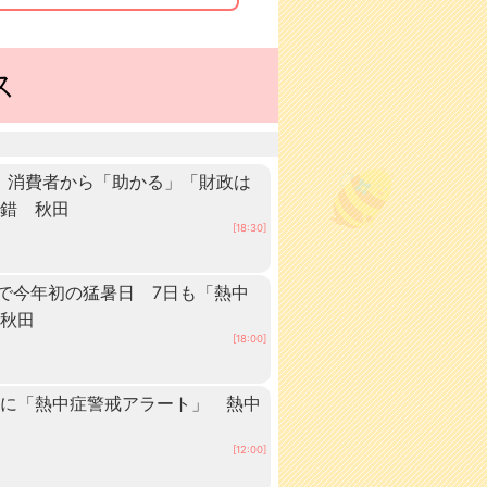
ス
 消費者から「助かる」「財政は
交錯 秋田
[18:30]
点で今年初の猛暑日 7日も「熱中
 秋田
[18:00]
内に「熱中症警戒アラート」 熱中
[12:00]