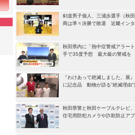
剣道男子個人、三浦歩選手（秋田
商は準々決勝で敗退 近畿イン
秋田県内に「熱中症警戒アラート
手で35度予想 最大級の警戒を
『わけあって絶滅しました。展』
に記念品 動物が語る“絶滅理由
秋田県警と秋田ケーブルテレビ
住宅用防犯カメラや詐欺防止ア