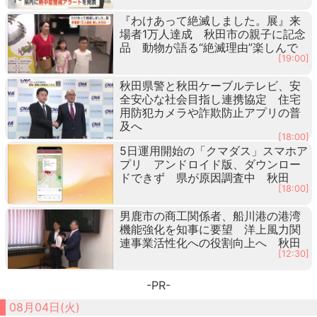
『わけあって絶滅しました。展』来
場者1万人達成 秋田市の親子に記念
品 動物が語る“絶滅理由”楽しんで
[19:00]
秋田県警と秋田ケーブルテレビ、安
全安心な社会目指し連携協定 住宅
用防犯カメラや詐欺防止アプリの普
及へ
[18:00]
5日運用開始の「クマダス」スマホア
プリ アンドロイド版、ダウンロー
ドできず 県が原因調査中 秋田
[18:00]
男鹿市の商工関係者、船川港の港湾
機能強化を知事に要望 洋上風力関
連事業活性化への役割向上へ 秋田
[12:30]
-PR-
08月04日(火)