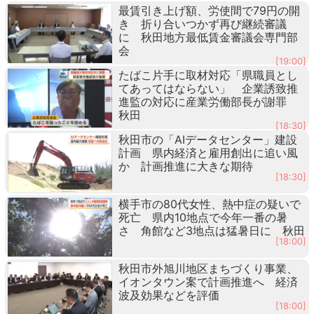
最賃引き上げ額、労使間で79円の開
き 折り合いつかず再び継続審議
に 秋田地方最低賃金審議会専門部
会
[19:00]
たばこ片手に取材対応「県職員とし
てあってはならない」 企業誘致推
進監の対応に産業労働部長が謝罪
秋田
[18:30]
秋田市の「AIデータセンター」建設
計画 県内経済と雇用創出に追い風
か 計画推進に大きな期待
[18:30]
横手市の80代女性、熱中症の疑いで
死亡 県内10地点で今年一番の暑
さ 角館など3地点は猛暑日に 秋田
[18:00]
秋田市外旭川地区まちづくり事業、
イオンタウン案で計画推進へ 経済
波及効果などを評価
[18:00]