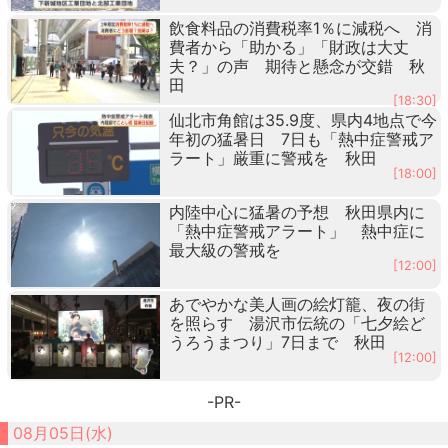
飲食料品の消費税率1％に減税へ 消
費者から「助かる」「財政は大丈
夫？」の声 期待と懸念が交錯 秋
田
[18:30]
仙北市角館は35.9度、県内4地点で今
年初の猛暑日 7日も「熱中症警戒ア
ラート」厳重に警戒を 秋田
[18:00]
内陸中心に猛暑の予想 秋田県内に
「熱中症警戒アラート」 熱中症に
最大級の警戒を
[12:00]
あでやかな美人画の絵灯籠、夜の街
を照らす 湯沢市伝統の「七夕絵ど
うろうまつり」7日まで 秋田
[12:00]
-PR-
08月05日(水)