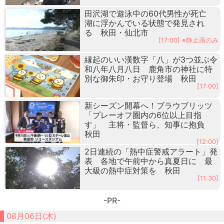
田沢湖で遊泳中の60代男性が死亡
湖に浮かんでいる状態で発見され
る 秋田・仙北市
[17:00] ※静止画のみ
縁起のいい漢数字「八」が3つ並ぶ令
和八年八月八日 鹿角市の神社に特
別な御朱印・お守り登場 秋田
[17:00]
新シーズン開幕へ！ブラウブリッツ
「プレーオフ圏内の6位以上目指
す」 主将・監督ら、知事に抱負
秋田
[12:00]
2日連続の「熱中症警戒アラート」発
表 各地で午前中から真夏日に 最
大級の熱中症対策を 秋田
[11:30]
-PR-
08月06日(木)