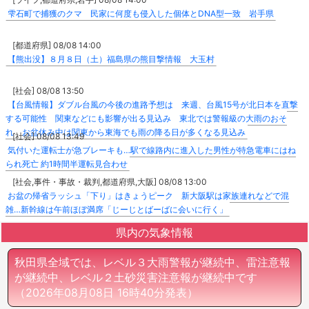
雫石町で捕獲のクマ 民家に何度も侵入した個体とDNA型一致 岩手県
[都道府県] 08/08 14:00
【熊出没】８月８日（土）福島県の熊目撃情報 大玉村
[社会] 08/08 13:50
【台風情報】ダブル台風の今後の進路予想は 来週、台風15号が北日本を直撃
する可能性 関東などにも影響が出る見込み 東北では警報級の大雨のおそ
れ お盆休み中は関東から東海でも雨の降る日が多くなる見込み
[社会] 08/08 13:49
気付いた運転士が急ブレーキも…駅で線路内に進入した男性が特急電車にはね
られ死亡 約1時間半運転見合わせ
[社会,事件・事故・裁判,都道府県,大阪] 08/08 13:00
お盆の帰省ラッシュ「下り」はきょうピーク 新大阪駅は家族連れなどで混
雑…新幹線は午前ほぼ満席「じーじとばーばに会いに行く」
県内の気象情報
秋田県全域では、レベル３大雨警報が継続中、雷注意報
が継続中、レベル２土砂災害注意報が継続中です
（2026年08月08日 16時40分発表）