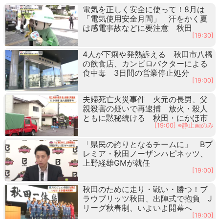
電気を正しく安全に使って！8月は
「電気使用安全月間」 汗をかく夏
は感電事故などに要注意 秋田
[19:30]
4人が下痢や発熱訴える 秋田市八橋
の飲食店、カンピロバクターによる
食中毒 3日間の営業停止処分
[19:00]
夫婦死亡火災事件 火元の長男、父
親殺害の疑いで再逮捕 放火・殺人
ともに黙秘続ける 秋田・にかほ市
[19:00] ※静止画のみ
「県民の誇りとなるチームに」 Bプ
レミア・秋田ノーザンハピネッツ、
上野経雄GMが就任
[19:00]
秋田のために走り・戦い・勝つ！ブ
ラウブリッツ秋田、出陣式で抱負 J
リーグ秋春制、いよいよ開幕へ
[19:00]