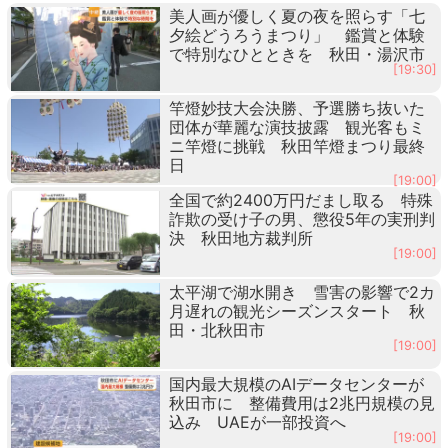
美人画が優しく夏の夜を照らす「七
夕絵どうろうまつり」 鑑賞と体験
で特別なひとときを 秋田・湯沢市
[19:30]
竿燈妙技大会決勝、予選勝ち抜いた
団体が華麗な演技披露 観光客もミ
ニ竿燈に挑戦 秋田竿燈まつり最終
日
[19:00]
全国で約2400万円だまし取る 特殊
詐欺の受け子の男、懲役5年の実刑判
決 秋田地方裁判所
[19:00]
太平湖で湖水開き 雪害の影響で2カ
月遅れの観光シーズンスタート 秋
田・北秋田市
[19:00]
国内最大規模のAIデータセンターが
秋田市に 整備費用は2兆円規模の見
込み UAEが一部投資へ
[19:00]