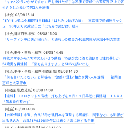
「キャバクラいかがですか」声を掛けた相手は私服で警戒中の警察官 路上で客
引きをした疑いで男2人を逮捕
[社会] 08/08 15:14
“8”が3つ並ぶ令和8年8月8日は「はちみつ結びの日」 東京都で婚姻届ラッシ
ュ 30年ぶりの縁起日に「はちみつ結び婚」続々
[社会,都道府県,愛知] 08/08 15:00
「サーフィン中に夫が溺れた」と通報…公務員の46歳男性が意識不明の重体
[社会,事件・事故・裁判] 08/08 14:45
押収スマホから770本のわいせつ動画 15歳少女に酒と薬飲ませ性的暴行か
54歳男を再逮捕 「薬もありますよ」とSNSで誘い出し
[社会,事件・事故・裁判,都道府県] 08/08 14:30
「何も言いたくない」と黙秘も “酒酔い運転”相次ぎ男2人を逮捕 福岡須
恵町と太宰府市
[都道府県,鹿児島] 08/08 14:09
【速報】Ｈ３ロケット９号機 打ち上げを８月１１日早朝に再延期 ＪＡＸＡ
「気象条件整わず」
[社会] 08/08 14:06
【台風情報】来週、台風15号が北日本を直撃する可能性 関東などにも影響が
出る見込み 台風13号は9日正午には東シナ海に達する予報
[ライフ,都道府県,岩手] 08/08 14:00