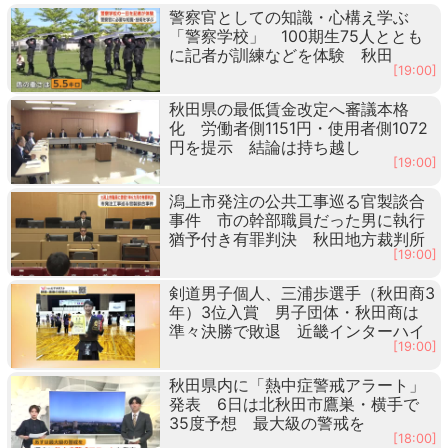
警察官としての知識・心構え学ぶ
「警察学校」 100期生75人ととも
に記者が訓練などを体験 秋田
[19:00]
秋田県の最低賃金改定へ審議本格
化 労働者側1151円・使用者側1072
円を提示 結論は持ち越し
[19:00]
潟上市発注の公共工事巡る官製談合
事件 市の幹部職員だった男に執行
猶予付き有罪判決 秋田地方裁判所
[19:00]
剣道男子個人、三浦歩選手（秋田商3
年）3位入賞 男子団体・秋田商は
準々決勝で敗退 近畿インターハイ
[19:00]
秋田県内に「熱中症警戒アラート」
発表 6日は北秋田市鷹巣・横手で
35度予想 最大級の警戒を
[18:00]