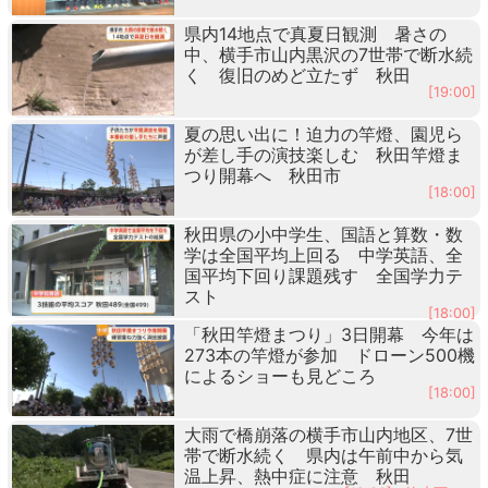
県内14地点で真夏日観測 暑さの
中、横手市山内黒沢の7世帯で断水続
く 復旧のめど立たず 秋田
[19:00]
夏の思い出に！迫力の竿燈、園児ら
が差し手の演技楽しむ 秋田竿燈ま
つり開幕へ 秋田市
[18:00]
秋田県の小中学生、国語と算数・数
学は全国平均上回る 中学英語、全
国平均下回り課題残す 全国学力テ
スト
[18:00]
「秋田竿燈まつり」3日開幕 今年は
273本の竿燈が参加 ドローン500機
によるショーも見どころ
[18:00]
大雨で橋崩落の横手市山内地区、7世
帯で断水続く 県内は午前中から気
温上昇、熱中症に注意 秋田