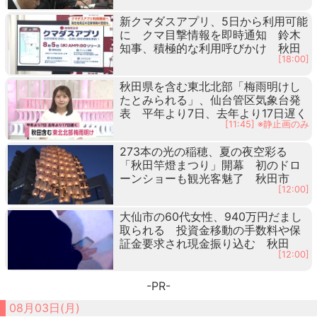
新クマダスアプリ、5日から利用可能
に クマ目撃情報を即時通知 鈴木
知事、積極的な利用呼びかけ 秋田
[18:00]
秋田県を含む東北北部「梅雨明けし
たとみられる」、仙台管区気象台発
表 平年より7日、去年より17日遅く
[11:45] ※静止画のみ
273本の光の稲穂、夏の夜空彩る
「秋田竿燈まつり」開幕 初のドロ
ーンショーも観光客魅了 秋田市
[12:00]
大仙市の60代女性、940万円だまし
取られる 投資金移動の手数料や保
証金要求され現金振り込む 秋田
[12:00]
-PR-
08月03日(月)