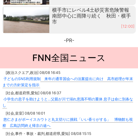
横手市にレベル4土砂災害危険警報
南部中心に雨降り続く 秋田・横手
市
[12:00]
-PR-
FNN全国ニュース
[政治スクエア,政治] 08/08 16:45
子どものSNS利用規制 来年の通常国会への法案提出に向け 高市総理が年末
までの方針策定を指示
[社会,都道府県,愛知] 08/08 16:37
小学生の息子を助けようと…父親が川で溺れ意識不明の重体 息子は命に別条な
し
[社会,皇室] 08/08 16:01
悠仁さまがボーイスカウトと丸太切りに挑戦「いい香りがする」 博物館も視
察 広島訪問終え帰京の途へ
[社会,事件・事故・裁判,都道府県,愛知] 08/08 15:15