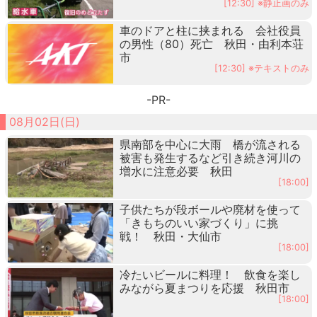
[12:30] ※静止画のみ
車のドアと柱に挟まれる 会社役員
の男性（80）死亡 秋田・由利本荘
市
[12:30] ※テキストのみ
-PR-
08月02日(日)
県南部を中心に大雨 橋が流される
被害も発生するなど引き続き河川の
増水に注意必要 秋田
[18:00]
子供たちが段ボールや廃材を使って
「きもちのいい家づくり」に挑
戦！ 秋田・大仙市
[18:00]
冷たいビールに料理！ 飲食を楽し
みながら夏まつりを応援 秋田市
[18:00]