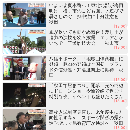
いよいよ夏本番へ！東北北部が梅雨
明け 横手市のこども園、水遊びで
暑さしのぐ 熱中症に十分注意を
秋田
[19:00]
風が吹いても動かぬ気合！差し手が
迫力の演技を次々披露 エリアなか
いちで「竿燈妙技大会」 秋田市
[19:00]
八幡平ポーク、「地域団体商標」に
登録 豚肉の登録は全国初 ブラン
ドの信頼性・知名度向上に期待 秋
田
[18:00]
「秋田竿燈まつり」開幕 光の稲穂
にドローンショーや新幹線で過ごす
特別な夜、イベントも盛りだくさん
[18:00]
高校入試制度見直し、来年度中に方
向性示す考え スポーツ関係の県外
進学増加で県教育庁が検討へ 秋田
[18:00]