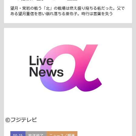
望月・常岩の戦う「北」の戦場は燃え盛り陥ちる砦だった。父で
ある望月重信を思い崩れ落ちる亜也子。時行は言葉を失う
00:15
放送終了
ニュース／報道