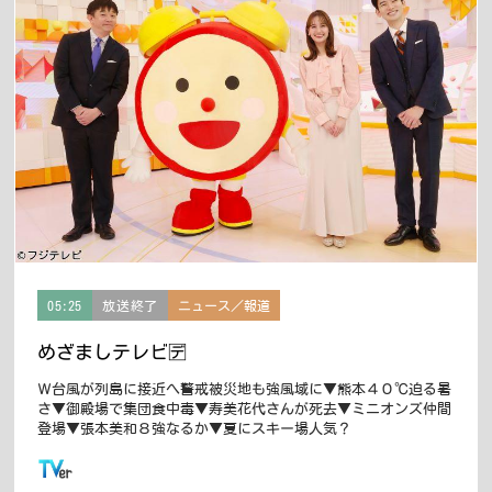
05:25
放送終了
ニュース／報道
めざましテレビ🈓
Ｗ台風が列島に接近へ警戒被災地も強風域に▼熊本４０℃迫る暑
さ▼御殿場で集団食中毒▼寿美花代さんが死去▼ミニオンズ仲間
登場▼張本美和８強なるか▼夏にスキー場人気？
この番組はTVerで配信しています