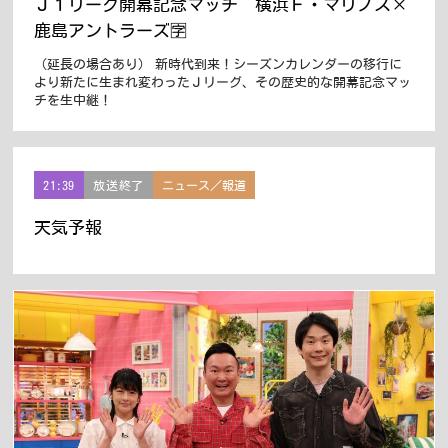
Ｊ１リーグ開幕記念マッチ 横浜Ｆ・マリノス×
鹿島アントラーズ🈑
（延長の場合あり） 新時代到来！シーズンカレンダーの移行に
より新たに生まれ変わったＪリーグ、その歴史的な開幕記念マッ
チを生中継！
21:39
放送終了
ニュース／報道
天気予報