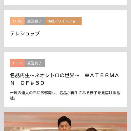
14:45
放送終了
情報／ワイドショー
テレショップ
15:15
放送終了
名品再生〜ネオレトロの世界〜 ＷＡＴＥＲＭＡ
Ｎ ＣＦ＃６０
一流の達人の元にお邪魔し、名品が再生される様子を見届ける番
組。