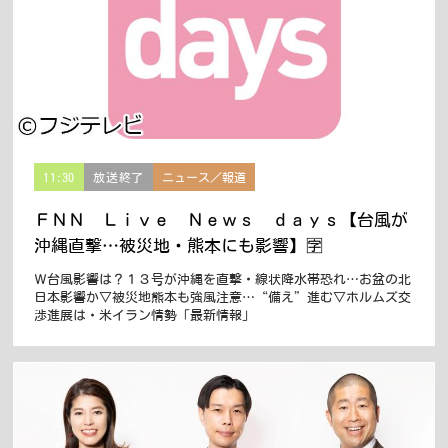
11:30
放送終了
ニュース／報道
ＦＮＮ Ｌｉｖｅ Ｎｅｗｓ ｄａｙｓ【台風が
沖縄直撃…被災地・熊本にも影響】🈑
Ｗ台風影響は？１３号が沖縄を直撃・線状降水帯恐れ…お盆の北
日本影響か▽被災地熊本も強風注意…“備え”進む▽ホルムズ交
渉進展は・米イラン情勢「最新情報」