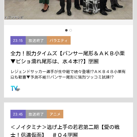
23:15
放送終了
バラエティ
全力！脱力タイムズ【パンサー尾形＆ＡＫＢ小栗
▼ビショ濡れ尾形は、水４本⁉】🈑🈖
レジェンドサッカー選手が生中継で続々登場⁉ＡＫＢ４８小栗有
以も歓喜▼予測不能‼パンサー尾形に強烈ツッコミ試練⁉
この番組はTVerで配信しています
23:45
放送終了
アニメ
＜ノイタミナ＞逃げ上手の若君第二期【愛の戦
士！信濃仮面】 ＃０４🈑🈖