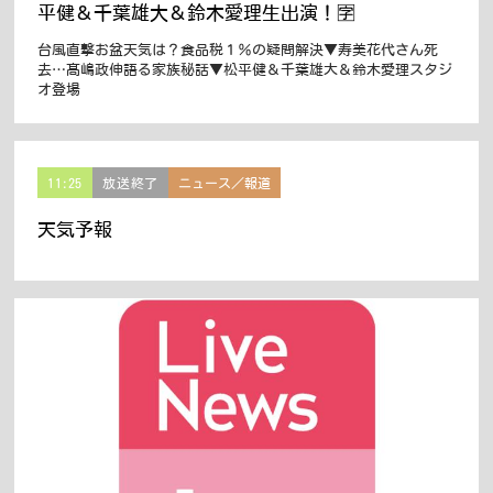
平健＆千葉雄大＆鈴木愛理生出演！🈑
台風直撃お盆天気は？食品税１％の疑問解決▼寿美花代さん死
去…髙嶋政伸語る家族秘話▼松平健＆千葉雄大＆鈴木愛理スタジ
オ登場
11:25
放送終了
ニュース／報道
天気予報