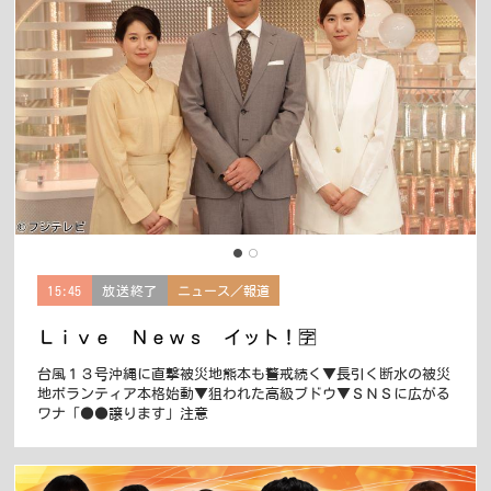
15:45
放送終了
ニュース／報道
Ｌｉｖｅ Ｎｅｗｓ イット！🈑
台風１３号沖縄に直撃被災地熊本も警戒続く▼長引く断水の被災
地ボランティア本格始動▼狙われた高級ブドウ▼ＳＮＳに広がる
ワナ「●●譲ります」注意