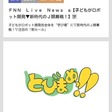
ＦＮＮ Ｌｉｖｅ Ｎｅｗｓ α【子どもがロボ
ット開発▼新時代のＪ開幕戦！】🈑
子どもがロボット開発街全体を“学び場”に▽新時代のＪ開幕
戦！▽注目の「新ルール」