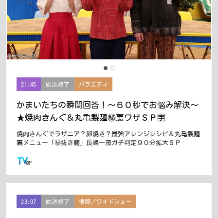
21:45
放送終了
バラエティ
かまいたちの瞬間回答！〜６０秒でお悩み解決〜
★焼肉きんぐ＆丸亀製麺㊙裏ワザＳＰ🈑
焼肉きんぐでラザニア？卵焼き？最強アレンジレシピ＆丸亀製麺
裏メニュー「㊙抜き麺」長嶋一茂ガチ判定９０分拡大ＳＰ
この番組はTVerで配信しています
23:07
放送終了
情報／ワイドショー