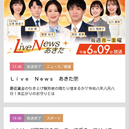
17:48
放送終了
ニュース／報道
Ｌｉｖｅ Ｎｅｗｓ あきた🈑
最低賃金の引き上げ額労使の隔たり埋まるか▽令和八年八月八
日！末広がりのお守りとは
19:00
放送終了
スポーツ