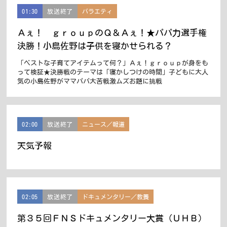
01:30
放送終了
バラエティ
Ａぇ！ ｇｒｏｕｐのＱ＆Ａぇ！★パパ力選手権
決勝！小島佐野は子供を寝かせられる？
「ベストな子育てアイテムって何？」Ａぇ！ｇｒｏｕｐが身をも
って検証★決勝戦のテーマは「寝かしつけの時間」子どもに大人
気の小島佐野がママパパ大苦戦激ムズお題に挑戦
02:00
放送終了
ニュース／報道
天気予報
02:05
放送終了
ドキュメンタリー／教養
第３５回ＦＮＳドキュメンタリー大賞（ＵＨＢ）