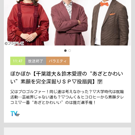
11:47
放送終了
バラエティ
ぽかぽか【千葉雄大＆鈴木愛理の“あざとかわい
い”素顔を完全深掘りＳＰ▽投扇興】🈑
父はプロゴルファー！同じ道は考えなかった？▽大学時代は就職
活動…芸能界じゃない道も？▽つんく＆ヒコロヒーから素顔タレ
コミ▽一番“あざとかわいい”のは誰だ選手権！
この番組はTVerで配信しています