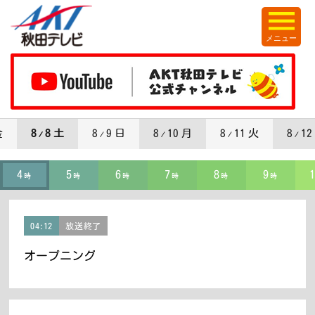
メニュー
金
8
8 土
8
9 日
8
10 月
8
11 火
8
12
/
/
/
/
/
4
5
6
7
8
9
1
時
時
時
時
時
時
04:12
放送終了
オープニング