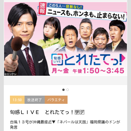
13:50
放送終了
バラエティ
旬感ＬＩＶＥ とれたてっ！🈑🈓
台風１３号が沖縄最接近▼「ネパールは天国」福岡県議のドンが
発言