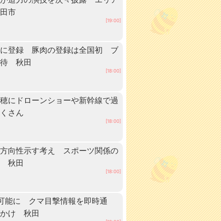
秋田市
[19:00]
」に登録 豚肉の登録は全国初 ブ
期待 秋田
[18:00]
稲穂にドローンショーや新幹線で過
だくさん
[18:00]
に方向性示す考え スポーツ関係の
へ 秋田
[18:00]
可能に クマ目撃情報を即時通
びかけ 秋田