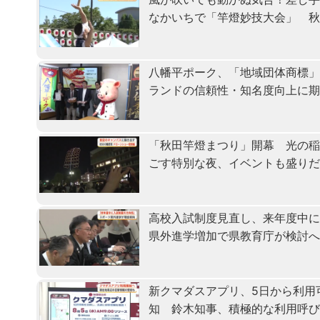
なかいちで「竿燈妙技大会」 
八幡平ポーク、「地域団体商標
ランドの信頼性・知名度向上に
「秋田竿燈まつり」開幕 光の
ごす特別な夜、イベントも盛り
高校入試制度見直し、来年度中
県外進学増加で県教育庁が検討
新クマダスアプリ、5日から利用
知 鈴木知事、積極的な利用呼