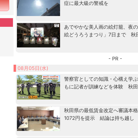
症に最大級の警戒を
あでやかな美人画の絵灯籠、夜
絵どうろうまつり」7日まで 秋
- PR -
08月05日(水)
警察官としての知識・心構え学ぶ「
もに記者が訓練などを体験 秋
秋田県の最低賃金改定へ審議本格化
1072円を提示 結論は持ち越し