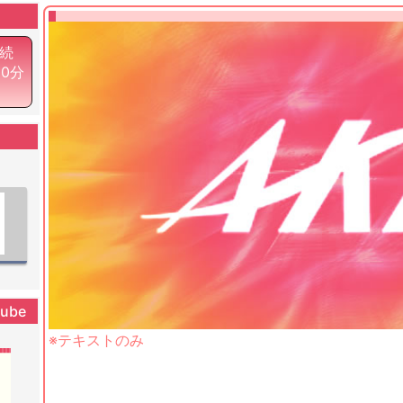
続
00分
tube
※テキストのみ