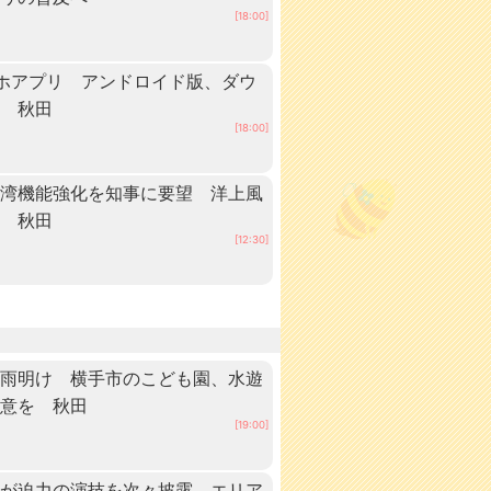
[18:00]
ホアプリ アンドロイド版、ダウ
中 秋田
[18:00]
港湾機能強化を知事に要望 洋上風
へ 秋田
[12:30]
梅雨明け 横手市のこども園、水遊
注意を 秋田
[19:00]
手が迫力の演技を次々披露 エリア