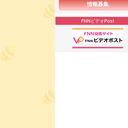
情報募集
FNNビデオPost