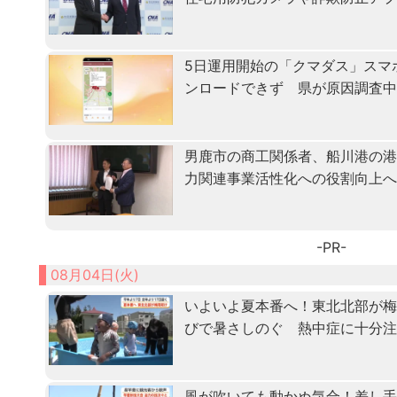
5日運用開始の「クマダス」スマ
ンロードできず 県が原因調査
男鹿市の商工関係者、船川港の
力関連事業活性化への役割向上
-PR-
08月04日(火)
いよいよ夏本番へ！東北北部が
びで暑さしのぐ 熱中症に十分
風が吹いても動かぬ気合！差し