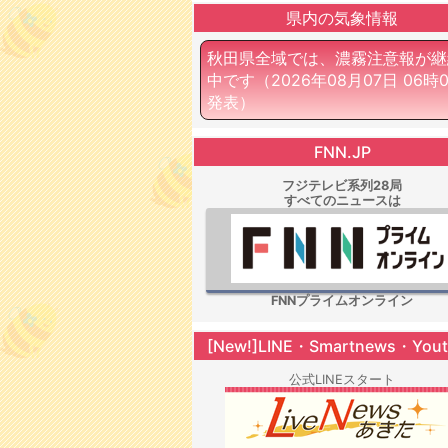
県内の気象情報
秋田県全域では、濃霧注意報が継
中です
（2026年08月07日 06時
発表）
FNN.JP
フジテレビ系列28局
すべてのニュースは
FNNプライムオンライン
[New!]LINE・Smartnews・You
公式LINEスタート