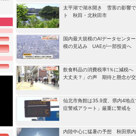
太平湖で湖水開き 雪害の影響で
ト 秋田・北秋田市
国内最大規模のAIデータセンタ
模の見込み UAEが一部投資へ
飲食料品の消費税率1％に減税へ
大丈夫？」の声 期待と懸念が
仙北市角館は35.9度、県内4地
症警戒アラート」厳重に警戒を
内陸中心に猛暑の予想 秋田県