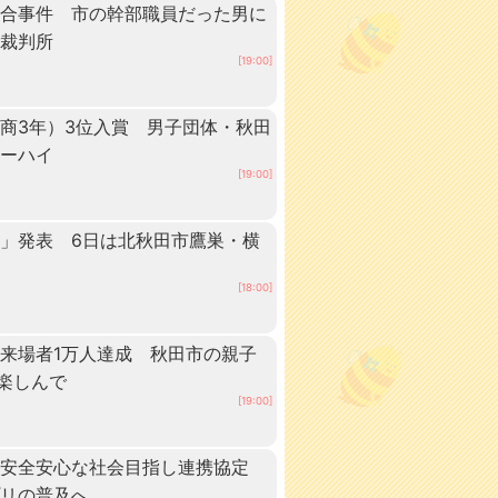
談合事件 市の幹部職員だった男に
方裁判所
[19:00]
商3年）3位入賞 男子団体・秋田
ターハイ
[19:00]
」発表 6日は北秋田市鷹巣・横
[18:00]
来場者1万人達成 秋田市の親子
”楽しんで
[19:00]
、安全安心な社会目指し連携協定
プリの普及へ