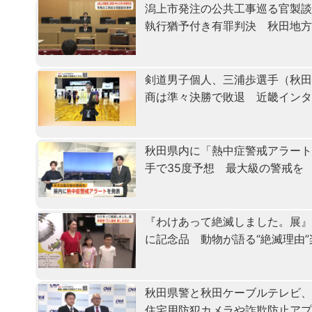
潟上市発注の公共工事巡る官製
執行猶予付き有罪判決 秋田地
剣道男子個人、三浦歩選手（秋田
商は準々決勝で敗退 近畿イン
秋田県内に「熱中症警戒アラート
手で35度予想 最大級の警戒を
『わけあって絶滅しました。展』
に記念品 動物が語る“絶滅理由
秋田県警と秋田ケーブルテレビ
住宅用防犯カメラや詐欺防止ア