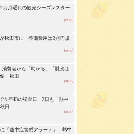
2カ月遅れの観光シーズンスター
[19:00]
ーが秋田市に 整備費用は2兆円規
[19:00]
 消費者から「助かる」「財政は
交錯 秋田
[18:30]
点で今年初の猛暑日 7日も「熱中
 秋田
[18:00]
内に「熱中症警戒アラート」 熱中