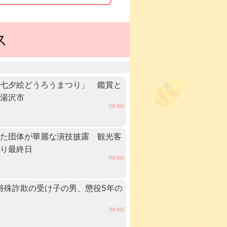
ス
「七夕絵どうろうまつり」 鑑賞と
・湯沢市
[19:30]
いた団体が華麗な演技披露 観光客
つり最終日
[19:00]
 特殊詐欺の受け子の男、懲役5年の
[19:00]