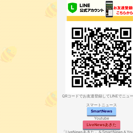
QRコードでお友達登録してLINEでニュ
スマートニュース
SmartNews
Youtube
LiveNewsあきた
「LiveNewsあきた」をSmartNews＆You