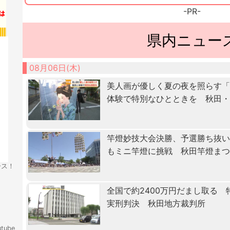
-PR-
県内ニュー
08月06日(木)
美人画が優しく夏の夜を照らす
体験で特別なひとときを 秋田
竿燈妙技大会決勝、予選勝ち抜
もミニ竿燈に挑戦 秋田竿燈ま
ース！
全国で約2400万円だまし取る
実刑判決 秋田地方裁判所
tube