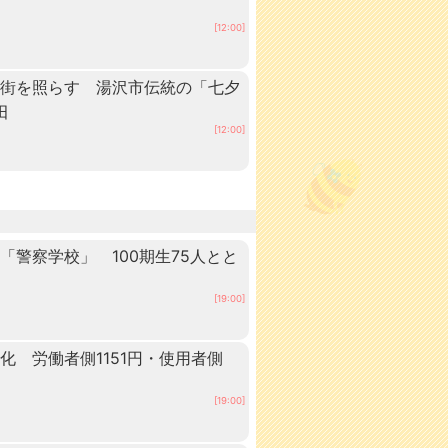
[12:00]
の街を照らす 湯沢市伝統の「七夕
田
[12:00]
警察学校」 100期生75人とと
田
[19:00]
 労働者側1151円・使用者側
[19:00]