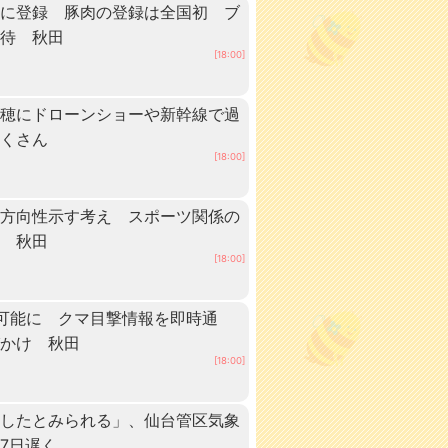
」に登録 豚肉の登録は全国初 ブ
期待 秋田
[18:00]
稲穂にドローンショーや新幹線で過
だくさん
[18:00]
に方向性示す考え スポーツ関係の
へ 秋田
[18:00]
可能に クマ目撃情報を即時通
びかけ 秋田
[18:00]
けしたとみられる」、仙台管区気象
7日遅く