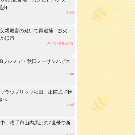
処分
[19:00]
、父親殺害の疑いで再逮捕 放火・
にかほ市
[19:00] ※静止画のみ
Bプレミア・秋田ノーザンハピネ
[19:00]
！ブラウブリッツ秋田、出陣式で抱
幕へ
[19:00]
の中、横手市山内黒沢の7世帯で断
田