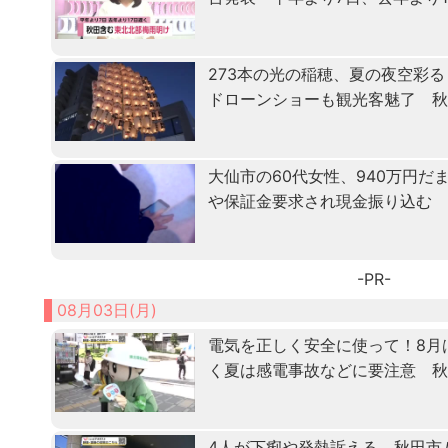
273本の光の稲穂、夏の夜空彩
ドローンショーも観光客魅了 
大仙市の60代女性、940万円
や保証金要求され現金振り込む
-PR-
08月03日(月)
電気を正しく安全に使って！8月
く夏は感電事故などに要注意 
4人が下痢や発熱訴える 秋田市