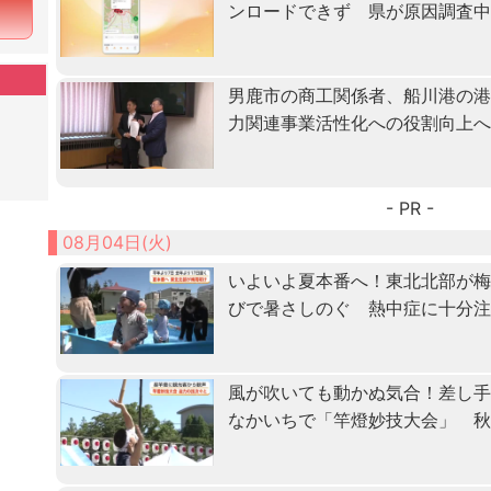
ンロードできず 県が原因調査
男鹿市の商工関係者、船川港の
力関連事業活性化への役割向上
- PR -
08月04日(火)
いよいよ夏本番へ！東北北部が
びで暑さしのぐ 熱中症に十分
風が吹いても動かぬ気合！差し
なかいちで「竿燈妙技大会」 