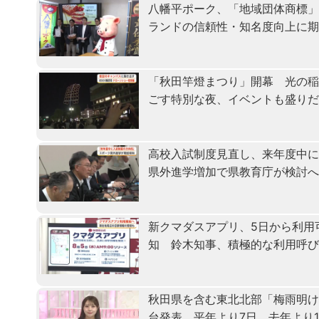
八幡平ポーク、「地域団体商標
ランドの信頼性・知名度向上に
「秋田竿燈まつり」開幕 光の
ごす特別な夜、イベントも盛り
高校入試制度見直し、来年度中
県外進学増加で県教育庁が検討
新クマダスアプリ、5日から利用
知 鈴木知事、積極的な利用呼
秋田県を含む東北北部「梅雨明
台発表 平年より7日、去年より1