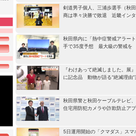
剣道男子個人、三浦歩選手（秋田
商は準々決勝で敗退 近畿イン
秋田県内に「熱中症警戒アラート
手で35度予想 最大級の警戒を
『わけあって絶滅しました。展』
に記念品 動物が語る“絶滅理由
秋田県警と秋田ケーブルテレビ
住宅用防犯カメラや詐欺防止ア
5日運用開始の「クマダス」スマ