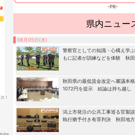
-PR-
県内ニュー
08月05日(水)
警察官としての知識・心構え学ぶ「
もに記者が訓練などを体験 秋
秋田県の最低賃金改定へ審議本格化
1072円を提示 結論は持ち越し
ース！
潟上市発注の公共工事巡る官製
執行猶予付き有罪判決 秋田地
tube