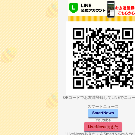
QRコードでお友達登録してLINEでニュ
スマートニュース
SmartNews
Youtube
LiveNewsあきた
「LiveNewsあきた」をSmartNews＆You