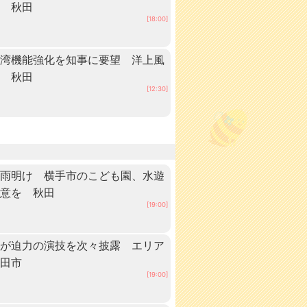
中 秋田
[18:00]
港湾機能強化を知事に要望 洋上風
へ 秋田
[12:30]
梅雨明け 横手市のこども園、水遊
注意を 秋田
[19:00]
手が迫力の演技を次々披露 エリア
秋田市
[19:00]