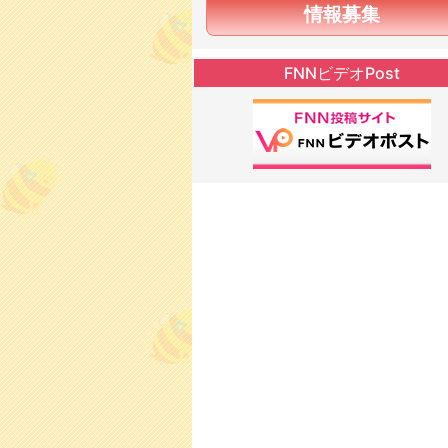
情報募集
FNNビデオPost