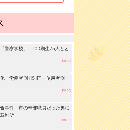
ス
警察学校」 100期生75人とと
田
[19:00]
 労働者側1151円・使用者側
[19:00]
談合事件 市の幹部職員だった男に
方裁判所
[19:00]