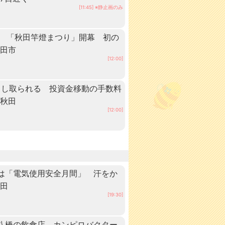
[11:45] ※静止画のみ
る 「秋田竿燈まつり」開幕 初の
秋田市
[12:00]
だまし取られる 投資金移動の手数料
 秋田
[12:00]
は「電気使用安全月間」 汗をか
秋田
[19:30]
八橋の飲食店、カンピロバクター