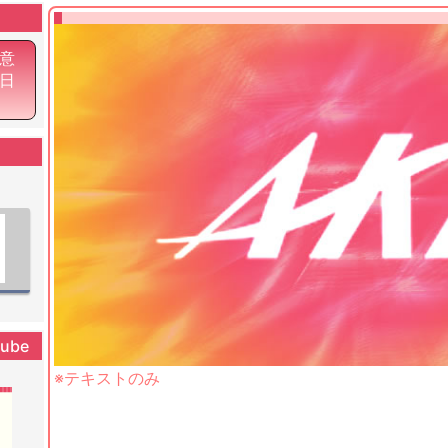
意
6日
tube
※テキストのみ