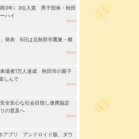
商3年）3位入賞 男子団体・秋田
ターハイ
[19:00]
」発表 6日は北秋田市鷹巣・横
[18:00]
来場者1万人達成 秋田市の親子
”楽しんで
[19:00]
、安全安心な社会目指し連携協定
プリの普及へ
[18:00]
ホアプリ アンドロイド版、ダウ