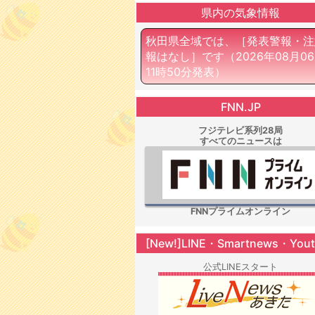
県内の気象情報
秋田県全域では、［発表警報・注
報はなし］です
（2026年08月0
11時50分発表）
FNN.JP
フジテレビ系列28局
すべてのニュースは
FNNプライムオンライン
[New!]LINE・Smartnews・You
公式LINEスタート