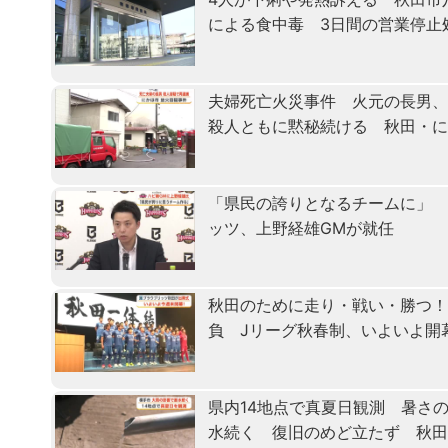
による食中毒 3日間の営業停止
夫婦死亡火災事件 火元の長男
殺人ともに黙秘続ける 秋田・
「県民の誇りとなるチームに」 
ッツ、上野経雄GMが就任
秋田のために走り・戦い・勝つ
負 Jリーグ秋春制、いよいよ開
県内14地点で真夏日観測 暑さ
水続く 復旧のめど立たず 秋