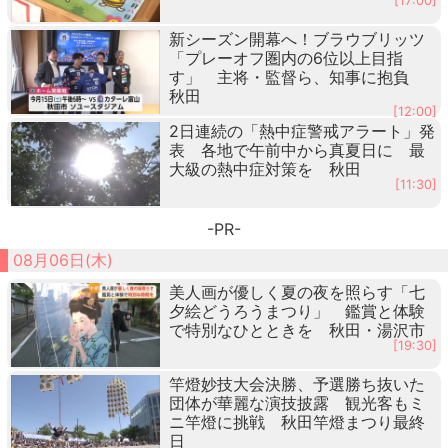
[17:00]
新シーズン開幕へ！ブラウブリッツ
「プレーオフ圏内の6位以上目指
す」 主将・監督ら、知事に抱負
秋田
[12:00]
2日連続の「熱中症警戒アラート」発
表 各地で午前中から真夏日に 最
大級の熱中症対策を 秋田
[11:30]
-PR-
08月06日(木)
美人画が優しく夏の夜を照らす「七
夕絵どうろうまつり」 鑑賞と体験
で特別なひとときを 秋田・湯沢市
[19:30]
竿燈妙技大会決勝、予選勝ち抜いた
団体が華麗な演技披露 観光客もミ
ニ竿燈に挑戦 秋田竿燈まつり最終
日