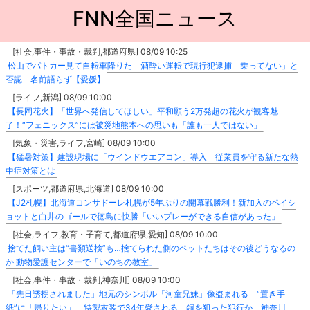
FNN全国ニュース
[社会,事件・事故・裁判,都道府県] 08/09 10:25
松山でパトカー見て自転車降りた 酒酔い運転で現行犯逮捕「乗ってない」と
否認 名前語らず【愛媛】
[ライフ,新潟] 08/09 10:00
【長岡花火】「世界へ発信してほしい」平和願う2万発超の花火が観客魅
了！“フェニックス”には被災地熊本への思いも「誰も一人ではない」
[気象・災害,ライフ,宮崎] 08/09 10:00
【猛暑対策】建設現場に「ウインドウエアコン」導入 従業員を守る新たな熱
中症対策とは
[スポーツ,都道府県,北海道] 08/09 10:00
【J2札幌】北海道コンサドーレ札幌が5年ぶりの開幕戦勝利！新加入のペイシ
ョットと白井のゴールで徳島に快勝「いいプレーができる自信があった」
[社会,ライフ,教育・子育て,都道府県,愛知] 08/09 10:00
捨てた飼い主は“書類送検”も…捨てられた側のペットたちはその後どうなるの
か 動物愛護センターで「いのちの教室」
[社会,事件・事故・裁判,神奈川] 08/09 10:00
「先日誘拐されました」地元のシンボル「河童兄妹」像盗まれる “置き手
紙”に「帰りたい」 特製衣装で34年愛される 銅を狙った犯行か 神奈川