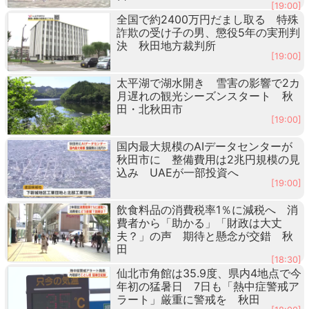
[19:00]
全国で約2400万円だまし取る 特殊
詐欺の受け子の男、懲役5年の実刑判
決 秋田地方裁判所
[19:00]
太平湖で湖水開き 雪害の影響で2カ
月遅れの観光シーズンスタート 秋
田・北秋田市
[19:00]
国内最大規模のAIデータセンターが
秋田市に 整備費用は2兆円規模の見
込み UAEが一部投資へ
[19:00]
飲食料品の消費税率1％に減税へ 消
費者から「助かる」「財政は大丈
夫？」の声 期待と懸念が交錯 秋
田
[18:30]
仙北市角館は35.9度、県内4地点で今
年初の猛暑日 7日も「熱中症警戒ア
ラート」厳重に警戒を 秋田