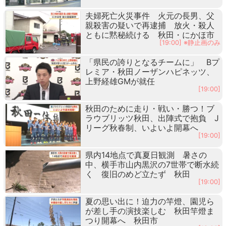
夫婦死亡火災事件 火元の長男、父
親殺害の疑いで再逮捕 放火・殺人
ともに黙秘続ける 秋田・にかほ市
[19:00] ※静止画のみ
「県民の誇りとなるチームに」 Bプ
レミア・秋田ノーザンハピネッツ、
上野経雄GMが就任
[19:00]
秋田のために走り・戦い・勝つ！ブ
ラウブリッツ秋田、出陣式で抱負 J
リーグ秋春制、いよいよ開幕へ
[19:00]
県内14地点で真夏日観測 暑さの
中、横手市山内黒沢の7世帯で断水続
く 復旧のめど立たず 秋田
[19:00]
夏の思い出に！迫力の竿燈、園児ら
が差し手の演技楽しむ 秋田竿燈ま
つり開幕へ 秋田市