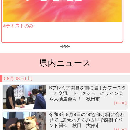
※テキストのみ
-PR-
県内ニュース
08月08日(土)
Bプレミア開幕を前に選手がブースタ
ーと交流 トークショーにサイン会
や大抽選会も！ 秋田市
[18:00]
令和8年8月8日の“8”が並ぶ日に合わ
せて…忠犬ハチ公の古里で感謝イベ
ント開催 秋田・大館市
[18:00]