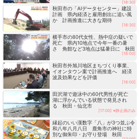
[18:30]
秋田市の「AIデータセンター」建設
計画 県内経済と雇用創出に追い風
か 計画推進に大きな期待
[18:30]
横手市の80代女性、熱中症の疑いで
死亡 県内10地点で今年一番の暑
さ 角館など3地点は猛暑日に 秋田
[18:00]
秋田市外旭川地区まちづくり事業、
イオンタウン案で計画推進へ 経済
波及効果などを評価
[18:00]
田沢湖で遊泳中の60代男性が死亡
湖に浮かんでいる状態で発見され
る 秋田・仙北市
[17:00] ※静止画のみ
縁起のいい漢数字「八」が3つ並ぶ令
和八年八月八日 鹿角市の神社に特
別な御朱印・お守り登場 秋田