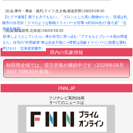
[社会,事件・事故・裁判,ライフ,生き物,都道府県] 08/09 08:30
【ヒグマ速報】鹿でも犬でもない…「ゴロンとした黒い動物がいた」現場は札
幌市の住宅街！クマのような動物ドライバーが目撃→約50m先の”後ろ姿”〈北
海道札幌市〉
[社会,都道府県,北海道] 08/09 08:30
駐車しようとしていたら…車が住宅に突っ込む「アクセルとブレーキ踏み間違
えた」住宅の”外壁破壊”車は自走不能に→警察は高齢ドライバーに慎重な運転
呼びかけ〈北海道室蘭市〉
県内の気象情報
秋田県全域では、雷注意報が継続中です
（2026年08月
09日 10時30分発表）
FNN.JP
フジテレビ系列28局
すべてのニュースは