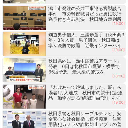
潟上市発注の公共工事巡る官製談合
事件 市の幹部職員だった男に執行
猶予付き有罪判決 秋田地方裁判所
[19:00]
剣道男子個人、三浦歩選手（秋田商3
年）3位入賞 男子団体・秋田商は
準々決勝で敗退 近畿インターハイ
[19:00]
秋田県内に「熱中症警戒アラート」
発表 6日は北秋田市鷹巣・横手で
35度予想 最大級の警戒を
[18:00]
『わけあって絶滅しました。展』来
場者1万人達成 秋田市の親子に記念
品 動物が語る“絶滅理由”楽しんで
[19:00]
秋田県警と秋田ケーブルテレビ、安
全安心な社会目指し連携協定 住宅
用防犯カメラや詐欺防止アプリの普