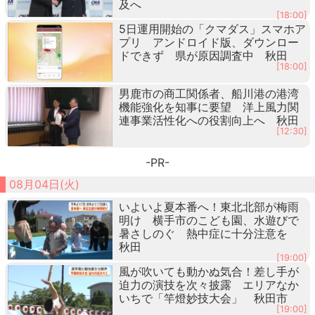
及へ
[18:00]
5日運用開始の「クマダス」スマホア
プリ アンドロイド版、ダウンロー
ドできず 県が原因調査中 秋田
[18:00]
男鹿市の商工関係者、船川港の港湾
機能強化を知事に要望 洋上風力関
連事業活性化への役割向上へ 秋田
[12:30]
-PR-
08月04日(火)
いよいよ夏本番へ！東北北部が梅雨
明け 横手市のこども園、水遊びで
暑さしのぐ 熱中症に十分注意を
秋田
[19:00]
風が吹いても動かぬ気合！差し手が
迫力の演技を次々披露 エリアなか
いちで「竿燈妙技大会」 秋田市
[19:00]