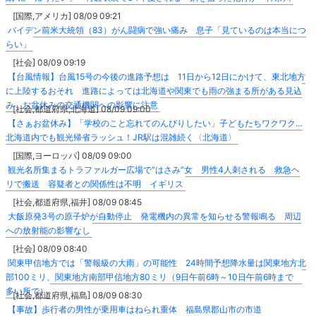
[国際,アメリカ] 08/09 09:21
バイデン前米大統領（83）がん闘病で強い痛み 息子「見ているのは本当につ
らい」
[社会] 08/09 09:19
【台風情報】台風15号の今後の進路予想は 11日から12日にかけて、東北地方
に上陸するおそれ 進路によっては北海道や関東でも雨の強まる所がある見込
み お盆休みの交通機関への影響に注意
[社会,都道府県,北海道] 08/09 09:00
【さぁお盆休み】「学校のこと忘れてのんびりしたい」子どもたちワクワク…
北海道内でも観光帰省ラッシュ！JR駅は混雑続く〈北海道〉
[国際,ヨーロッパ] 08/09 09:00
観光名所集まるトラファルガー広場で“はさみ”女 男性4人刺される 救急ヘ
リで搬送 容疑者との関係性は不明 イギリス
[社会,都道府県,福井] 08/09 08:45
大飯原発3号の原子炉が自動停止 発電機内の異常を知らせる警報鳴る 周辺
への放射能の影響なし
[社会] 08/09 08:40
関東甲信地方では「警報級の大雨」の可能性 24時間予想降水量は関東地方北
部100ミリ、関東地方南部甲信地方80ミリ（9日午前6時～10日午前6時まで
多い所で）
[社会,都道府県,福島] 08/09 08:30
【事故】歩行者の男性が乗用車はねられ重体 福島県郡山市の市道