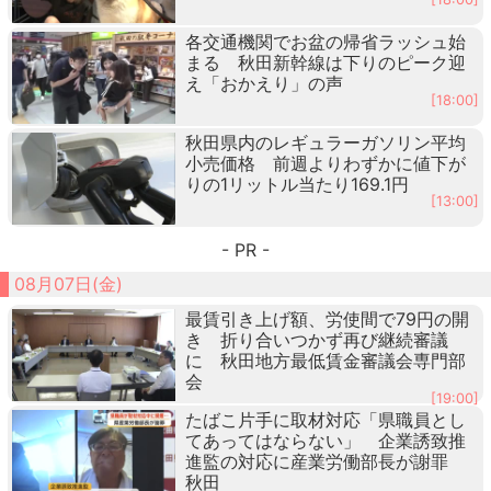
各交通機関でお盆の帰省ラッシュ始
まる 秋田新幹線は下りのピーク迎
え「おかえり」の声
[18:00]
秋田県内のレギュラーガソリン平均
小売価格 前週よりわずかに値下が
りの1リットル当たり169.1円
[13:00]
- PR -
08月07日(金)
最賃引き上げ額、労使間で79円の開
き 折り合いつかず再び継続審議
に 秋田地方最低賃金審議会専門部
会
[19:00]
たばこ片手に取材対応「県職員とし
てあってはならない」 企業誘致推
進監の対応に産業労働部長が謝罪
秋田