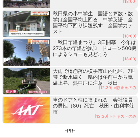
[18:00]
秋田県の小中学生、国語と算数・数
学は全国平均上回る 中学英語、全
国平均下回り課題残す 全国学力テ
スト
[18:00]
「秋田竿燈まつり」3日開幕 今年は
273本の竿燈が参加 ドローン500機
によるショーも見どころ
[18:00]
大雨で橋崩落の横手市山内地区、7世
帯で断水続く 県内は午前中から気
温上昇、熱中症に注意 秋田
[12:30] ※静止画のみ
車のドアと柱に挟まれる 会社役員
の男性（80）死亡 秋田・由利本荘
市
[12:30] ※テキストのみ
-PR-