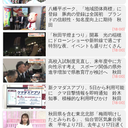
八幡平ポーク、「地域団体商標」に
登録 豚肉の登録は全国初 ブラン
ドの信頼性・知名度向上に期待 秋
田
[18:00]
「秋田竿燈まつり」開幕 光の稲穂
にドローンショーや新幹線で過ごす
特別な夜、イベントも盛りだくさん
[18:00]
高校入試制度見直し、来年度中に方
向性示す考え スポーツ関係の県外
進学増加で県教育庁が検討へ 秋田
[18:00]
新クマダスアプリ、5日から利用可能
に クマ目撃情報を即時通知 鈴木
知事、積極的な利用呼びかけ 秋田
[18:00]
秋田県を含む東北北部「梅雨明けし
たとみられる」、仙台管区気象台発
表 平年より7日、去年より17日遅く