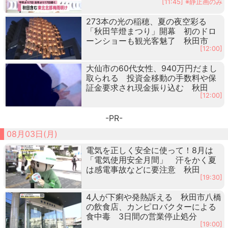
[11:45] ※静止画のみ
273本の光の稲穂、夏の夜空彩る
「秋田竿燈まつり」開幕 初のドロ
ーンショーも観光客魅了 秋田市
[12:00]
大仙市の60代女性、940万円だまし
取られる 投資金移動の手数料や保
証金要求され現金振り込む 秋田
[12:00]
-PR-
08月03日(月)
電気を正しく安全に使って！8月は
「電気使用安全月間」 汗をかく夏
は感電事故などに要注意 秋田
[19:30]
4人が下痢や発熱訴える 秋田市八橋
の飲食店、カンピロバクターによる
食中毒 3日間の営業停止処分
[19:00]