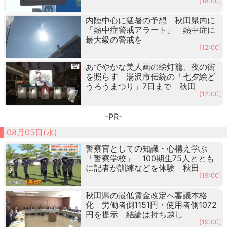
[18:00]
内陸中心に猛暑の予想 秋田県内に
「熱中症警戒アラート」 熱中症に
最大級の警戒を
[12:00]
あでやかな美人画の絵灯籠、夜の街
を照らす 湯沢市伝統の「七夕絵ど
うろうまつり」7日まで 秋田
[12:00]
-PR-
08月05日(水)
警察官としての知識・心構え学ぶ
「警察学校」 100期生75人ととも
に記者が訓練などを体験 秋田
[19:00]
秋田県の最低賃金改定へ審議本格
化 労働者側1151円・使用者側1072
円を提示 結論は持ち越し
[19:00]