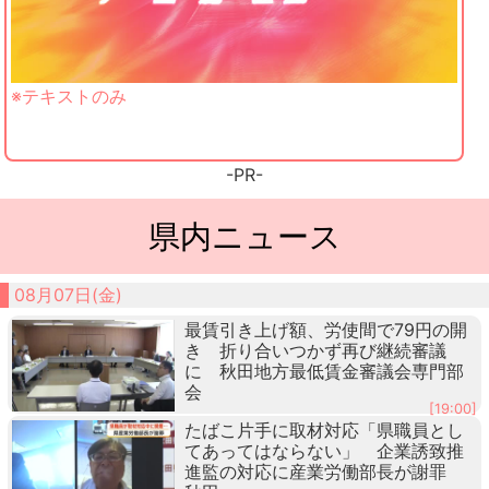
※テキストのみ
-PR-
県内ニュース
08月07日(金)
最賃引き上げ額、労使間で79円の開
き 折り合いつかず再び継続審議
に 秋田地方最低賃金審議会専門部
会
[19:00]
たばこ片手に取材対応「県職員とし
てあってはならない」 企業誘致推
進監の対応に産業労働部長が謝罪