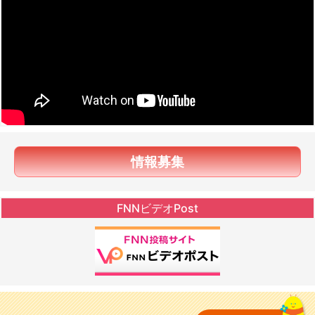
情報募集
FNNビデオPost