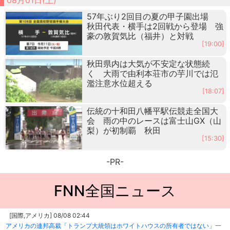
57年ぶり2回目の夏の甲子園出場
秋田代表・横手は2回戦から登場 強
豪の敦賀気比（福井）と対戦
[19:00]
秋田県内は大気が不安定な状態続
く 大雨で由利本荘市の芋川では氾
濫注意水位超える
[18:07]
伝統の十和田八幡平駅伝競走全国大
会 雨の中のレースは富士山GX（山
梨）が初制覇 秋田
[15:30]
-PR-
FNN全国ニュース
[国際,アメリカ] 08/08 02:44
アメリカの連邦高裁「トランプ大統領はホワイトハウスの所有者ではない」一