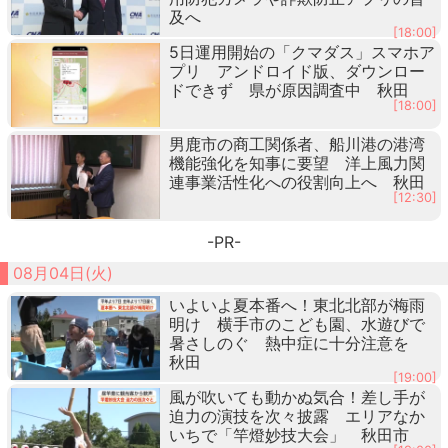
及へ
[18:00]
5日運用開始の「クマダス」スマホア
プリ アンドロイド版、ダウンロー
ドできず 県が原因調査中 秋田
[18:00]
男鹿市の商工関係者、船川港の港湾
機能強化を知事に要望 洋上風力関
連事業活性化への役割向上へ 秋田
[12:30]
-PR-
08月04日(火)
いよいよ夏本番へ！東北北部が梅雨
明け 横手市のこども園、水遊びで
暑さしのぐ 熱中症に十分注意を
秋田
[19:00]
風が吹いても動かぬ気合！差し手が
迫力の演技を次々披露 エリアなか
いちで「竿燈妙技大会」 秋田市