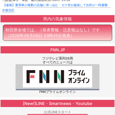
【速報】乗用車が複数の店舗に突っ込む ガス管が破損して住民が一時避難
京都北区
県内の気象情報
秋田県全域では、［発表警報・注意報はなし］です
（2026年08月08日 03時20分発表）
FNN.JP
フジテレビ系列28局
すべてのニュースは
FNNプライムオンライン
[New!]LINE・Smartnews・Youtube
公式LINEスタート