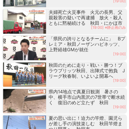
[19:00]
夫婦死亡火災事件 火元の長男、父
親殺害の疑いで再逮捕 放火・殺人
ともに黙秘続ける 秋田・にかほ市
[19:00] ※静止画のみ
「県民の誇りとなるチームに」 Bプ
レミア・秋田ノーザンハピネッツ、
上野経雄GMが就任
[19:00]
秋田のために走り・戦い・勝つ！ブ
ラウブリッツ秋田、出陣式で抱負 J
リーグ秋春制、いよいよ開幕へ
[19:00]
県内14地点で真夏日観測 暑さの
中、横手市山内黒沢の7世帯で断水続
く 復旧のめど立たず 秋田
[19:00]
夏の思い出に！迫力の竿燈、園児ら
が差し手の演技楽しむ 秋田竿燈ま
つり開幕へ 秋田市