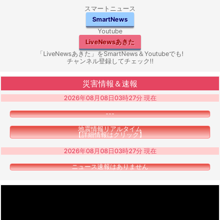
スマートニュース
SmartNews
Youtube
LiveNewsあきた
「LiveNewsあきた」をSmartNews＆Youtubeでも!
チャンネル登録してチェック!!
災害情報＆速報
2026年08月08日03時27分 現在
---
地震情報リアルタイム
【詳細情報はクリック】
2026年08月08日03時27分 現在
ニュース速報はありません