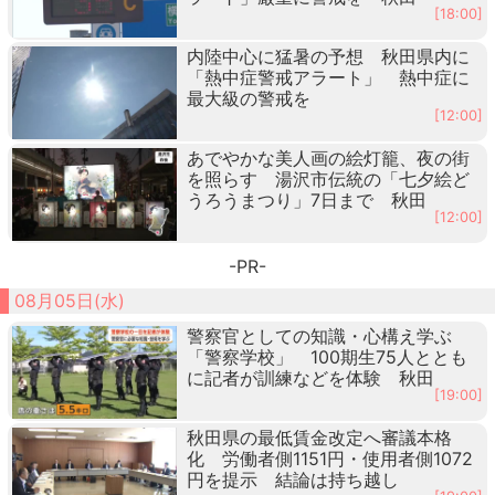
[18:00]
内陸中心に猛暑の予想 秋田県内に
「熱中症警戒アラート」 熱中症に
最大級の警戒を
[12:00]
あでやかな美人画の絵灯籠、夜の街
を照らす 湯沢市伝統の「七夕絵ど
うろうまつり」7日まで 秋田
[12:00]
-PR-
08月05日(水)
警察官としての知識・心構え学ぶ
「警察学校」 100期生75人ととも
に記者が訓練などを体験 秋田
[19:00]
秋田県の最低賃金改定へ審議本格
化 労働者側1151円・使用者側1072
円を提示 結論は持ち越し