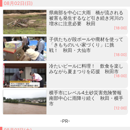
08月02日(日)
県南部を中心に大雨 橋が流される
被害も発生するなど引き続き河川の
増水に注意必要 秋田
[18:00]
子供たちが段ボールや廃材を使って
「きもちのいい家づくり」に挑
戦！ 秋田・大仙市
[18:00]
冷たいビールに料理！ 飲食を楽し
みながら夏まつりを応援 秋田市
[18:00]
横手市にレベル4土砂災害危険警報
南部中心に雨降り続く 秋田・横手
市
[12:00]
-PR-
08月01日(土)