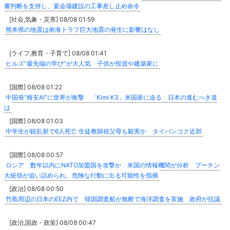
審判断を支持し、宴会場建設の工事差し止め命令
[社会,気象・災害] 08/08 01:59
熊本県の地震は南海トラフ巨大地震の発生に影響はなし
[ライフ,教育・子育て] 08/08 01:41
ヒルズ“最先端の学び”が大人気 子供が投資や建築家に
[国際] 08/08 01:22
中国発“格安AI”に世界が衝撃 「Kimi K3」米国産に迫る 日本の進むべき道
は
[国際] 08/08 01:03
中学生が銃乱射で6人死亡 生徒教師祖父母も殺害か タイバンコク近郊
[国際] 08/08 00:57
ロシア 数年以内にNATO加盟国を攻撃か 米国の情報機関が分析 プーチン
大統領が追い詰められ、危険な行動に出る可能性を指摘
[政治] 08/08 00:50
竹島周辺の日本のEEZ内で 韓国調査船が無断で海洋調査を実施 政府が抗議
[政治,国政・政策] 08/08 00:47