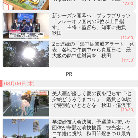
[17:00]
新シーズン開幕へ！ブラウブリッツ
「プレーオフ圏内の6位以上目指
す」 主将・監督ら、知事に抱負
秋田
[12:00]
2日連続の「熱中症警戒アラート」発
表 各地で午前中から真夏日に 最
大級の熱中症対策を 秋田
[11:30]
- PR -
08月06日(木)
美人画が優しく夏の夜を照らす「七
夕絵どうろうまつり」 鑑賞と体験
で特別なひとときを 秋田・湯沢市
[19:30]
竿燈妙技大会決勝、予選勝ち抜いた
団体が華麗な演技披露 観光客もミ
ニ竿燈に挑戦 秋田竿燈まつり最終