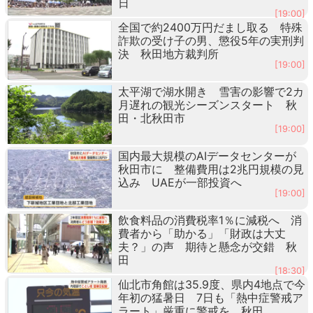
日
[19:00]
全国で約2400万円だまし取る 特殊
詐欺の受け子の男、懲役5年の実刑判
決 秋田地方裁判所
[19:00]
太平湖で湖水開き 雪害の影響で2カ
月遅れの観光シーズンスタート 秋
田・北秋田市
[19:00]
国内最大規模のAIデータセンターが
秋田市に 整備費用は2兆円規模の見
込み UAEが一部投資へ
[19:00]
飲食料品の消費税率1％に減税へ 消
費者から「助かる」「財政は大丈
夫？」の声 期待と懸念が交錯 秋
田
[18:30]
仙北市角館は35.9度、県内4地点で今
年初の猛暑日 7日も「熱中症警戒ア
ラート」厳重に警戒を 秋田