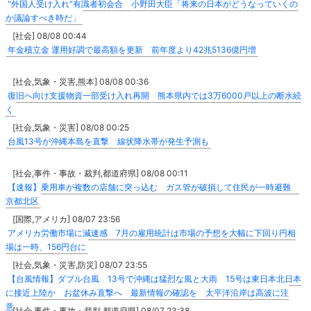
“外国人受け入れ”有識者初会合 小野田大臣「将来の日本がどうなっていくの
か議論すべき時だ」
[社会] 08/08 00:44
年金積立金 運用好調で最高額を更新 前年度より42兆5136億円増
[社会,気象・災害,熊本] 08/08 00:36
復旧へ向け支援物資一部受け入れ再開 熊本県内では3万6000戸以上の断水続
く
[社会,気象・災害] 08/08 00:25
台風13号が沖縄本島を直撃 線状降水帯が発生予測も
[社会,事件・事故・裁判,都道府県] 08/08 00:11
【速報】乗用車が複数の店舗に突っ込む ガス管が破損して住民が一時避難
京都北区
[国際,アメリカ] 08/07 23:56
アメリカ労働市場に減速感 7月の雇用統計は市場の予想を大幅に下回り円相
場は一時、156円台に
[社会,気象・災害,防災] 08/07 23:55
【台風情報】ダブル台風 13号で沖縄は猛烈な風と大雨 15号は東日本北日本
に接近上陸か お盆休み直撃へ 最新情報の確認を 太平洋沿岸は高波に注
意
[社会,事件・事故・裁判,都道府県] 08/07 23:38