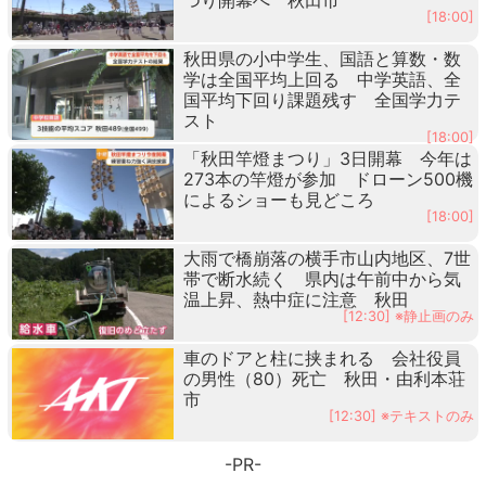
[18:00]
秋田県の小中学生、国語と算数・数
学は全国平均上回る 中学英語、全
国平均下回り課題残す 全国学力テ
スト
[18:00]
「秋田竿燈まつり」3日開幕 今年は
273本の竿燈が参加 ドローン500機
によるショーも見どころ
[18:00]
大雨で橋崩落の横手市山内地区、7世
帯で断水続く 県内は午前中から気
温上昇、熱中症に注意 秋田
[12:30] ※静止画のみ
車のドアと柱に挟まれる 会社役員
の男性（80）死亡 秋田・由利本荘
市
[12:30] ※テキストのみ
-PR-