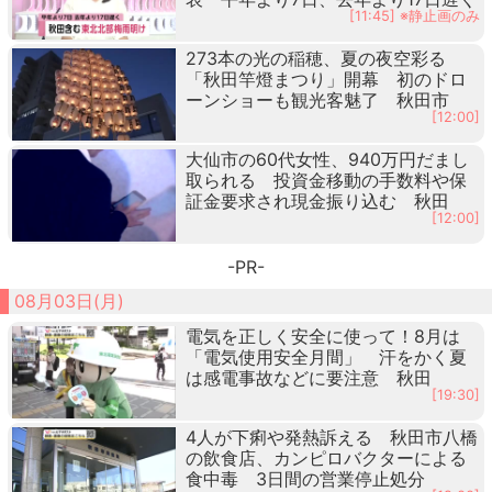
[11:45] ※静止画のみ
273本の光の稲穂、夏の夜空彩る
「秋田竿燈まつり」開幕 初のドロ
ーンショーも観光客魅了 秋田市
[12:00]
大仙市の60代女性、940万円だまし
取られる 投資金移動の手数料や保
証金要求され現金振り込む 秋田
[12:00]
-PR-
08月03日(月)
電気を正しく安全に使って！8月は
「電気使用安全月間」 汗をかく夏
は感電事故などに要注意 秋田
[19:30]
4人が下痢や発熱訴える 秋田市八橋
の飲食店、カンピロバクターによる
食中毒 3日間の営業停止処分