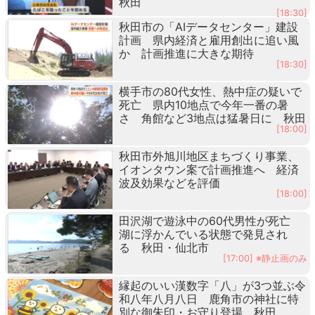
秋田
[18:30]
秋田市の「AIデータセンター」建設
計画 県内経済と雇用創出に追い風
か 計画推進に大きな期待
[18:30]
横手市の80代女性、熱中症の疑いで
死亡 県内10地点で今年一番の暑
さ 角館など3地点は猛暑日に 秋田
[18:00]
秋田市外旭川地区まちづくり事業、
イオンタウン案で計画推進へ 経済
波及効果などを評価
[18:00]
田沢湖で遊泳中の60代男性が死亡
湖に浮かんでいる状態で発見され
る 秋田・仙北市
[17:00] ※静止画のみ
縁起のいい漢数字「八」が3つ並ぶ令
和八年八月八日 鹿角市の神社に特
別な御朱印・お守り登場 秋田