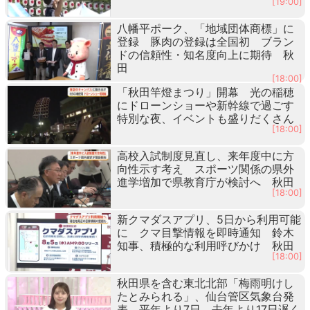
[19:00]
八幡平ポーク、「地域団体商標」に
登録 豚肉の登録は全国初 ブラン
ドの信頼性・知名度向上に期待 秋
田
[18:00]
「秋田竿燈まつり」開幕 光の稲穂
にドローンショーや新幹線で過ごす
特別な夜、イベントも盛りだくさん
[18:00]
高校入試制度見直し、来年度中に方
向性示す考え スポーツ関係の県外
進学増加で県教育庁が検討へ 秋田
[18:00]
新クマダスアプリ、5日から利用可能
に クマ目撃情報を即時通知 鈴木
知事、積極的な利用呼びかけ 秋田
[18:00]
秋田県を含む東北北部「梅雨明けし
たとみられる」、仙台管区気象台発
表 平年より7日、去年より17日遅く