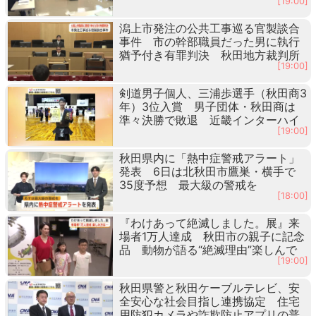
[19:00]
潟上市発注の公共工事巡る官製談合
事件 市の幹部職員だった男に執行
猶予付き有罪判決 秋田地方裁判所
[19:00]
剣道男子個人、三浦歩選手（秋田商3
年）3位入賞 男子団体・秋田商は
準々決勝で敗退 近畿インターハイ
[19:00]
秋田県内に「熱中症警戒アラート」
発表 6日は北秋田市鷹巣・横手で
35度予想 最大級の警戒を
[18:00]
『わけあって絶滅しました。展』来
場者1万人達成 秋田市の親子に記念
品 動物が語る“絶滅理由”楽しんで
[19:00]
秋田県警と秋田ケーブルテレビ、安
全安心な社会目指し連携協定 住宅
用防犯カメラや詐欺防止アプリの普