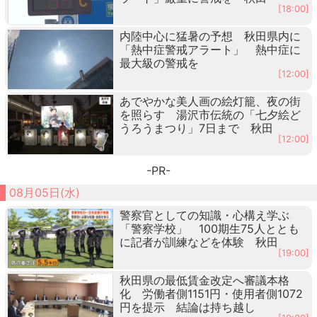
[18:00]
内陸中心に猛暑の予想 秋田県内に
「熱中症警戒アラート」 熱中症に
最大級の警戒を
[12:00]
あでやかな美人画の絵灯籠、夜の街
を照らす 湯沢市伝統の「七夕絵ど
うろうまつり」7日まで 秋田
[12:00]
-PR-
08月05日(水)
警察官としての知識・心構え学ぶ
「警察学校」 100期生75人ととも
に記者が訓練などを体験 秋田
[19:00]
秋田県の最低賃金改定へ審議本格
化 労働者側1151円・使用者側1072
円を提示 結論は持ち越し