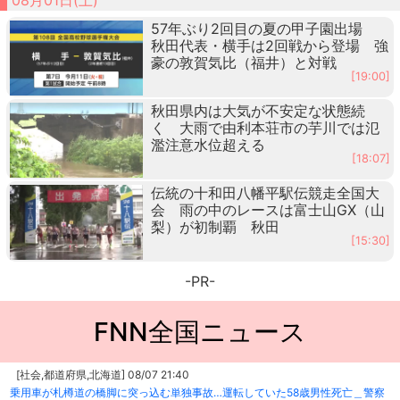
57年ぶり2回目の夏の甲子園出場
秋田代表・横手は2回戦から登場 強
豪の敦賀気比（福井）と対戦
[19:00]
秋田県内は大気が不安定な状態続
く 大雨で由利本荘市の芋川では氾
濫注意水位超える
[18:07]
伝統の十和田八幡平駅伝競走全国大
会 雨の中のレースは富士山GX（山
梨）が初制覇 秋田
[15:30]
-PR-
FNN全国ニュース
[社会,都道府県,北海道] 08/07 21:40
乗用車が札樽道の橋脚に突っ込む単独事故…運転していた58歳男性死亡＿警察