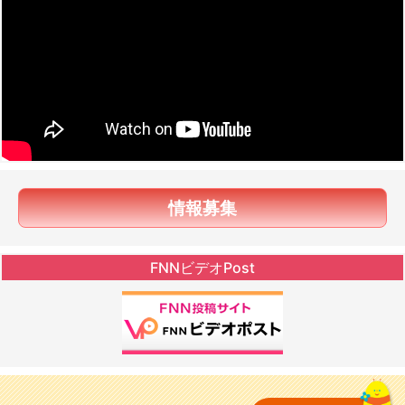
情報募集
FNNビデオPost