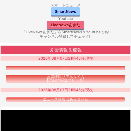
スマートニュース
SmartNews
Youtube
LiveNewsあきた
「LiveNewsあきた」をSmartNews＆Youtubeでも!
チャンネル登録してチェック!!
災害情報＆速報
2026年08月07日21時45分 現在
---
地震情報リアルタイム
【詳細情報はクリック】
2026年08月07日21時45分 現在
ニュース速報はありません