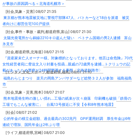
が事故の原因調べる＜北海道札幌市＞
[社会,気象・災害] 08/07 21:35
東京都が熊本地震被災地に警視庁部隊47人、パトカーなど18台を派遣 被災
者向けに都営住宅100戸提供
[社会,事件・事故・裁判,都道府県,富山] 08/07 21:30
太陽光発電所から銅線2210キロ盗んだ疑い ベトナム国籍の男2人逮捕 富山
氷見市
[社会,都道府県,北海道] 08/07 21:15
『資産家未亡人オーナー様。対象標的となっております。他言は命危険』70代
女性経営者宛に脅迫文入り封書を投函…親戚の72歳男を逮捕…トクリュウの記
載があったため警察が24時間警護する事態〈北海道釧路市〉
[エンタメ,文化,スポーツ,都道府県,福島] 08/07 21:10
福島わらじまつり 楽天の岡島アンバサダーなど総勢３２人が参加 福島福島
市
[社会,気象・災害,熊本] 08/07 21:07
熊本地震発生時の激しい揺れ…工場の紙束が次々崩落 印刷機も破損「鉄骨の
工場でもこんな被害に」 台風13号接近に不安【令和8年熊本地震】
[社会] 08/07 21:02
公的年金の積立金総額、過去最高の302兆円 GPIF運用好調 厚生年金は6年
連続で増加、国民年金は2年ぶり増
[ライフ,都道府県,宮崎] 08/07 21:00