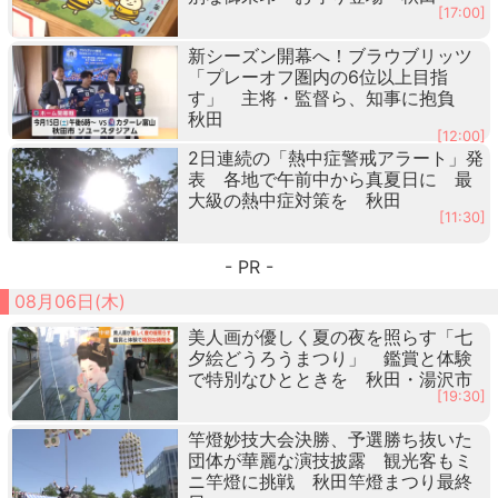
[17:00]
新シーズン開幕へ！ブラウブリッツ
「プレーオフ圏内の6位以上目指
す」 主将・監督ら、知事に抱負
秋田
[12:00]
2日連続の「熱中症警戒アラート」発
表 各地で午前中から真夏日に 最
大級の熱中症対策を 秋田
[11:30]
- PR -
08月06日(木)
美人画が優しく夏の夜を照らす「七
夕絵どうろうまつり」 鑑賞と体験
で特別なひとときを 秋田・湯沢市
[19:30]
竿燈妙技大会決勝、予選勝ち抜いた
団体が華麗な演技披露 観光客もミ
ニ竿燈に挑戦 秋田竿燈まつり最終