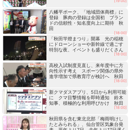
[19:00]
八幡平ポーク、「地域団体商標」に
登録 豚肉の登録は全国初 ブラン
ドの信頼性・知名度向上に期待 秋
田
[18:00]
「秋田竿燈まつり」開幕 光の稲穂
にドローンショーや新幹線で過ごす
特別な夜、イベントも盛りだくさん
[18:00]
高校入試制度見直し、来年度中に方
向性示す考え スポーツ関係の県外
進学増加で県教育庁が検討へ 秋田
[18:00]
新クマダスアプリ、5日から利用可能
に クマ目撃情報を即時通知 鈴木
知事、積極的な利用呼びかけ 秋田
[18:00]
秋田県を含む東北北部「梅雨明けし
たとみられる」、仙台管区気象台発
表 平年より7日、去年より17日遅く