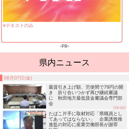
※テキストのみ
-PR-
県内ニュース
08月07日(金)
最賃引き上げ額、労使間で79円の開
き 折り合いつかず再び継続審議
に 秋田地方最低賃金審議会専門部
会
[19:00]
たばこ片手に取材対応「県職員とし
てあってはならない」 企業誘致推
進監の対応に産業労働部長が謝罪