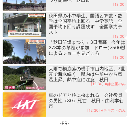
[18:00]
秋田県の小中学生、国語と算数・数
学は全国平均上回る 中学英語、全
国平均下回り課題残す 全国学力テ
スト
[18:00]
「秋田竿燈まつり」3日開幕 今年は
273本の竿燈が参加 ドローン500機
によるショーも見どころ
[18:00]
大雨で橋崩落の横手市山内地区、7世
帯で断水続く 県内は午前中から気
温上昇、熱中症に注意 秋田
[12:30] ※静止画のみ
車のドアと柱に挟まれる 会社役員
の男性（80）死亡 秋田・由利本荘
市
[12:30] ※テキストのみ
-PR-