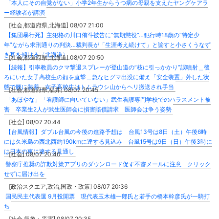
「本人にその自覚がない」小学2年生からうつ病の母親を支えたヤングケアラ
ー経験者が講演
[社会,都道府県,北海道] 08/07 21:00
【集団暴行死】主犯格の川口侑斗被告に“無期懲役”…犯行時18歳の“特定少
年”ながら求刑通りの判決…裁判長が「生涯考え続けて」と諭すと小さくうなず
き耳を傾ける〈北海道〉
[社会,都道府県,北海道] 08/07 20:50
【続報】引率教員のクマ撃退スプレーが登山道の”枝に引っかかり”誤噴射＿後
ろにいた女子高校生の顔を直撃＿急なヒグマ出没に備え「安全装置」外した状
態で腰に装着＿女子高校生はトムラウシ山からヘリ搬送され手当
[社会,都道府県,福井] 08/07 20:45
「あほやな」「看護師に向いていない」武生看護専門学校でのハラスメント被
害 卒業生2人が武生医師会に損害賠償請求 医師会は争う姿勢
[社会] 08/07 20:44
【台風情報】ダブル台風の今後の進路予想は 台風13号は8日（土）午後6時
には久米島の西北西約190kmに達する見込み 台風15号は9日（日）午後3時に
は日本の東に達する見通し
[社会] 08/07 20:40
警察庁推奨の詐欺対策アプリのダウンロード促す不審メールに注意 クリック
せずに届け出を
[政治スクエア,政治,国政・政策] 08/07 20:36
国民民主代表選 9月投開票 現代表玉木雄一郎氏と若手の橋本幹彦氏が一騎打
ち
[社会,気象・災害] 08/07 20:35