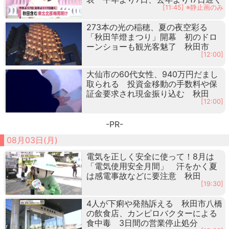
[11:45] ※静止画のみ
273本の光の稲穂、夏の夜空彩る
「秋田竿燈まつり」開幕 初のドロ
ーンショーも観光客魅了 秋田市
[12:00]
大仙市の60代女性、940万円だまし
取られる 投資金移動の手数料や保
証金要求され現金振り込む 秋田
[12:00]
-PR-
08月03日(月)
電気を正しく安全に使って！8月は
「電気使用安全月間」 汗をかく夏
は感電事故などに要注意 秋田
[19:30]
4人が下痢や発熱訴える 秋田市八橋
の飲食店、カンピロバクターによる
食中毒 3日間の営業停止処分