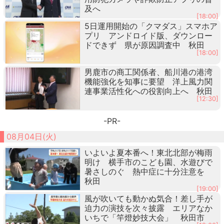
及へ
[18:00]
5日運用開始の「クマダス」スマホア
プリ アンドロイド版、ダウンロー
ドできず 県が原因調査中 秋田
[18:00]
男鹿市の商工関係者、船川港の港湾
機能強化を知事に要望 洋上風力関
連事業活性化への役割向上へ 秋田
[12:30]
-PR-
08月04日(火)
いよいよ夏本番へ！東北北部が梅雨
明け 横手市のこども園、水遊びで
暑さしのぐ 熱中症に十分注意を
秋田
[19:00]
風が吹いても動かぬ気合！差し手が
迫力の演技を次々披露 エリアなか
いちで「竿燈妙技大会」 秋田市