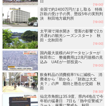
日
[19:00]
全国で約2400万円だまし取る 特殊
詐欺の受け子の男、懲役5年の実刑判
決 秋田地方裁判所
[19:00]
太平湖で湖水開き 雪害の影響で2カ
月遅れの観光シーズンスタート 秋
田・北秋田市
[19:00]
国内最大規模のAIデータセンターが
秋田市に 整備費用は2兆円規模の見
込み UAEが一部投資へ
[19:00]
飲食料品の消費税率1％に減税へ 消
費者から「助かる」「財政は大丈
夫？」の声 期待と懸念が交錯 秋
田
[18:30]
仙北市角館は35.9度、県内4地点で今
年初の猛暑日 7日も「熱中症警戒ア
ラート」厳重に警戒を 秋田