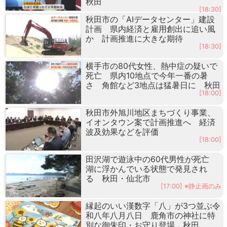
秋田
[18:30]
秋田市の「AIデータセンター」建設
計画 県内経済と雇用創出に追い風
か 計画推進に大きな期待
[18:30]
横手市の80代女性、熱中症の疑いで
死亡 県内10地点で今年一番の暑
さ 角館など3地点は猛暑日に 秋田
[18:00]
秋田市外旭川地区まちづくり事業、
イオンタウン案で計画推進へ 経済
波及効果などを評価
[18:00]
田沢湖で遊泳中の60代男性が死亡
湖に浮かんでいる状態で発見され
る 秋田・仙北市
[17:00] ※静止画のみ
縁起のいい漢数字「八」が3つ並ぶ令
和八年八月八日 鹿角市の神社に特
別な御朱印・お守り登場 秋田