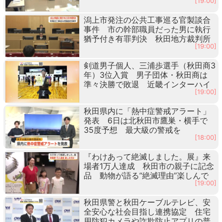
[19:00]
潟上市発注の公共工事巡る官製談合
事件 市の幹部職員だった男に執行
猶予付き有罪判決 秋田地方裁判所
[19:00]
剣道男子個人、三浦歩選手（秋田商3
年）3位入賞 男子団体・秋田商は
準々決勝で敗退 近畿インターハイ
[19:00]
秋田県内に「熱中症警戒アラート」
発表 6日は北秋田市鷹巣・横手で
35度予想 最大級の警戒を
[18:00]
『わけあって絶滅しました。展』来
場者1万人達成 秋田市の親子に記念
品 動物が語る“絶滅理由”楽しんで
[19:00]
秋田県警と秋田ケーブルテレビ、安
全安心な社会目指し連携協定 住宅
用防犯カメラや詐欺防止アプリの普