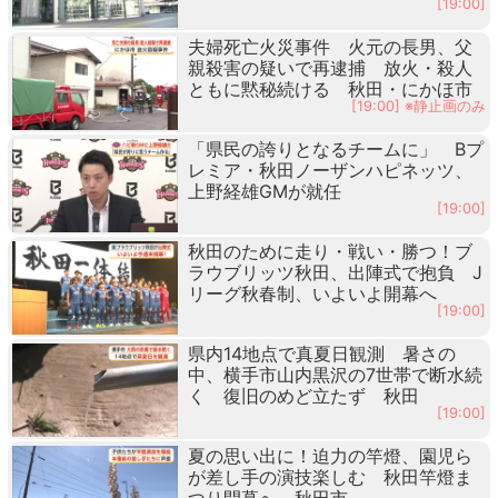
[19:00]
夫婦死亡火災事件 火元の長男、父
親殺害の疑いで再逮捕 放火・殺人
ともに黙秘続ける 秋田・にかほ市
[19:00] ※静止画のみ
「県民の誇りとなるチームに」 Bプ
レミア・秋田ノーザンハピネッツ、
上野経雄GMが就任
[19:00]
秋田のために走り・戦い・勝つ！ブ
ラウブリッツ秋田、出陣式で抱負 J
リーグ秋春制、いよいよ開幕へ
[19:00]
県内14地点で真夏日観測 暑さの
中、横手市山内黒沢の7世帯で断水続
く 復旧のめど立たず 秋田
[19:00]
夏の思い出に！迫力の竿燈、園児ら
が差し手の演技楽しむ 秋田竿燈ま
つり開幕へ 秋田市