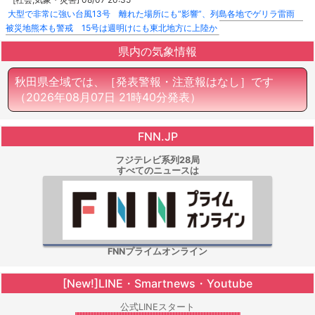
大型で非常に強い台風13号 離れた場所にも“影響”、列島各地でゲリラ雷雨
被災地熊本も警戒 15号は週明けにも東北地方に上陸か
県内の気象情報
秋田県全域では、［発表警報・注意報はなし］です
（2026年08月07日 21時40分発表）
FNN.JP
フジテレビ系列28局
すべてのニュースは
FNNプライムオンライン
[New!]LINE・Smartnews・Youtube
公式LINEスタート