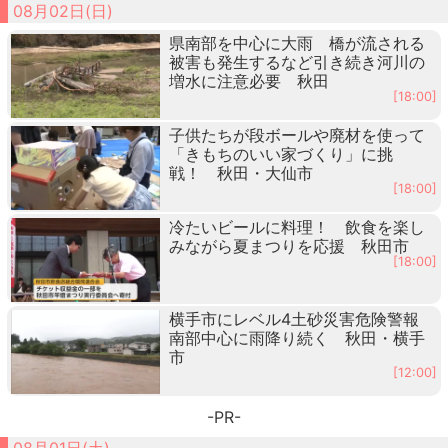
08月02日(日)
県南部を中心に大雨 橋が流される
被害も発生するなど引き続き河川の
増水に注意必要 秋田
[18:00]
子供たちが段ボールや廃材を使って
「きもちのいい家づくり」に挑
戦！ 秋田・大仙市
[18:00]
冷たいビールに料理！ 飲食を楽し
みながら夏まつりを応援 秋田市
[18:00]
横手市にレベル4土砂災害危険警報
南部中心に雨降り続く 秋田・横手
市
[12:00]
-PR-
08月01日(土)