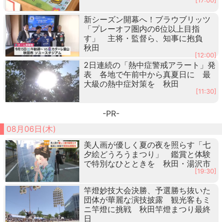
[17:00]
新シーズン開幕へ！ブラウブリッツ
「プレーオフ圏内の6位以上目指
す」 主将・監督ら、知事に抱負
秋田
[12:00]
2日連続の「熱中症警戒アラート」発
表 各地で午前中から真夏日に 最
大級の熱中症対策を 秋田
[11:30]
-PR-
08月06日(木)
美人画が優しく夏の夜を照らす「七
夕絵どうろうまつり」 鑑賞と体験
で特別なひとときを 秋田・湯沢市
[19:30]
竿燈妙技大会決勝、予選勝ち抜いた
団体が華麗な演技披露 観光客もミ
ニ竿燈に挑戦 秋田竿燈まつり最終
日