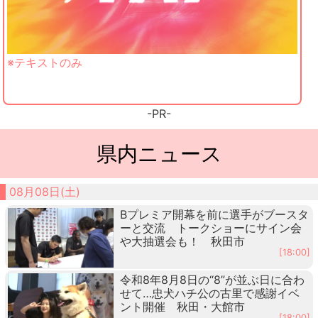
※テキストのみ
-PR-
県内ニュース
08月08日(土)
Bプレミア開幕を前に選手がブースタ
ーと交流 トークショーにサイン会
や大抽選会も！ 秋田市
[18:00]
令和8年8月8日の“8”が並ぶ日に合わ
せて…忠犬ハチ公の古里で感謝イベ
ント開催 秋田・大館市
[18:00]