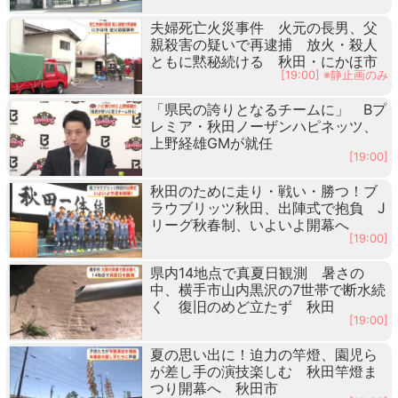
夫婦死亡火災事件 火元の長男、父
親殺害の疑いで再逮捕 放火・殺人
ともに黙秘続ける 秋田・にかほ市
[19:00] ※静止画のみ
「県民の誇りとなるチームに」 Bプ
レミア・秋田ノーザンハピネッツ、
上野経雄GMが就任
[19:00]
秋田のために走り・戦い・勝つ！ブ
ラウブリッツ秋田、出陣式で抱負 J
リーグ秋春制、いよいよ開幕へ
[19:00]
県内14地点で真夏日観測 暑さの
中、横手市山内黒沢の7世帯で断水続
く 復旧のめど立たず 秋田
[19:00]
夏の思い出に！迫力の竿燈、園児ら
が差し手の演技楽しむ 秋田竿燈ま
つり開幕へ 秋田市