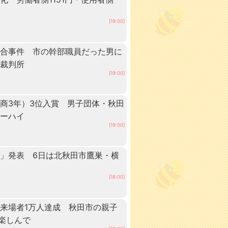
[19:00]
談合事件 市の幹部職員だった男に
方裁判所
[19:00]
商3年）3位入賞 男子団体・秋田
ターハイ
[19:00]
」発表 6日は北秋田市鷹巣・横
[18:00]
来場者1万人達成 秋田市の親子
”楽しんで