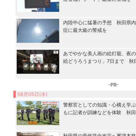
内陸中心に猛暑の予想 秋田県
症に最大級の警戒を
あでやかな美人画の絵灯籠、夜
絵どうろうまつり」7日まで 秋
-PR-
08月05日(水)
警察官としての知識・心構え学ぶ「
もに記者が訓練などを体験 秋
秋田県の最低賃金改定へ審議本格化