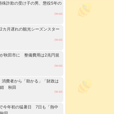
 特殊詐欺の受け子の男、懲役5年の
[19:00]
2カ月遅れの観光シーズンスター
[19:00]
ーが秋田市に 整備費用は2兆円規
[19:00]
 消費者から「助かる」「財政は
交錯 秋田
[18:30]
点で今年初の猛暑日 7日も「熱中
 秋田