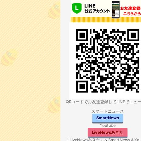
QRコードでお友達登録してLINEでニュ
スマートニュース
SmartNews
Youtube
LiveNewsあきた
「LiveNewsあきた」をSmartNews＆You