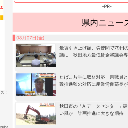
-PR-
県内ニュー
08月07日(金)
最賃引き上げ額、労使間で79円
議に 秋田地方最低賃金審議会
たばこ片手に取材対応「県職員
致推進監の対応に産業労働部長
ース！
秋田市の「AIデータセンター」
い風か 計画推進に大きな期待
tube