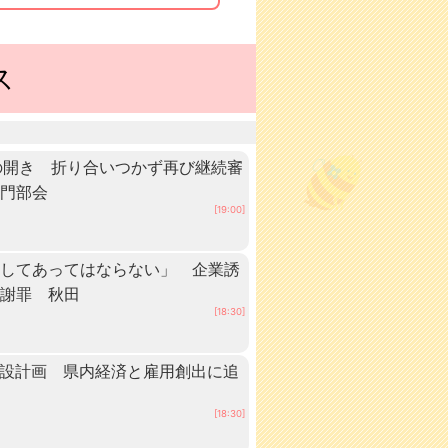
ス
の開き 折り合いつかず再び継続審
専門部会
[19:00]
としてあってはならない」 企業誘
が謝罪 秋田
[18:30]
建設計画 県内経済と雇用創出に追
[18:30]