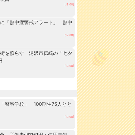
[18:00]
内に「熱中症警戒アラート」 熱中
[12:00]
の街を照らす 湯沢市伝統の「七夕
田
[12:00]
警察学校」 100期生75人とと
田
[19:00]
 労働者側1151円・使用者側