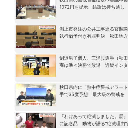
1072円を提示 結論は持ち越し
潟上市発注の公共工事巡る官製
執行猶予付き有罪判決 秋田地
剣道男子個人、三浦歩選手（秋田
商は準々決勝で敗退 近畿イン
秋田県内に「熱中症警戒アラート
手で35度予想 最大級の警戒を
『わけあって絶滅しました。展』
に記念品 動物が語る“絶滅理由