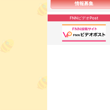
情報募集
FNNビデオPost