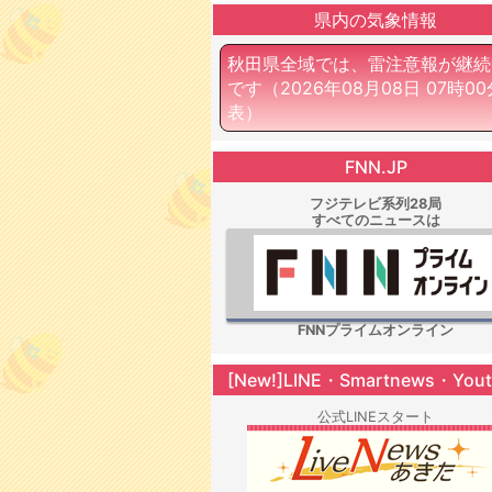
県内の気象情報
秋田県全域では、雷注意報が継続
です
（2026年08月08日 07時0
表）
FNN.JP
フジテレビ系列28局
すべてのニュースは
FNNプライムオンライン
[New!]LINE・Smartnews・You
公式LINEスタート