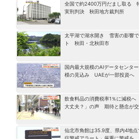
全国で約2400万円だまし取る
実刑判決 秋田地方裁判所
太平湖で湖水開き 雪害の影響で
ト 秋田・北秋田市
国内最大規模のAIデータセンタ
模の見込み UAEが一部投資へ
飲食料品の消費税率1％に減税へ
大丈夫？」の声 期待と懸念が
仙北市角館は35.9度、県内4地
症警戒アラート」厳重に警戒を