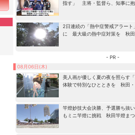
指す」 主将・監督ら、知事に
2日連続の「熱中症警戒アラート
に 最大級の熱中症対策を 秋
- PR -
08月06日(木)
美人画が優しく夏の夜を照らす
体験で特別なひとときを 秋田
竿燈妙技大会決勝、予選勝ち抜
もミニ竿燈に挑戦 秋田竿燈ま