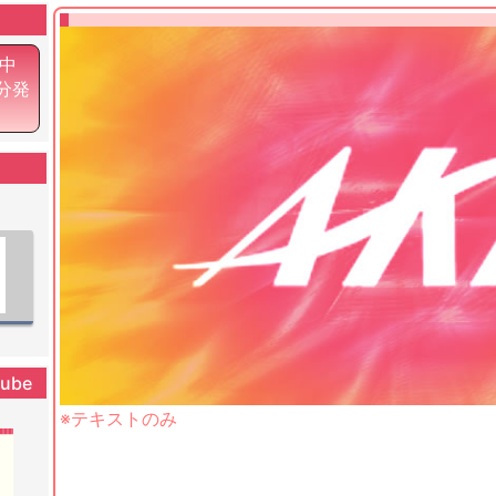
中
0分発
tube
※テキストのみ