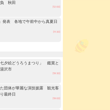
抱負 秋田
[12:00]
」発表 各地で午前中から真夏日
田
[11:30]
「七夕絵どうろうまつり」 鑑賞と
・湯沢市
[19:30]
いた団体が華麗な演技披露 観光客
つり最終日
[19:00]