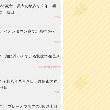
いで死亡 県内10地点で今年一番
に 秋田
[18:00]
業、イオンタウン案で計画推進へ
[18:00]
亡 湖に浮かんでいる状態で発見さ
[17:00] ※静止画のみ
ぶ令和八年八月八日 鹿角市の神
 秋田
[17:00]
ツ「プレーオフ圏内の6位以上目