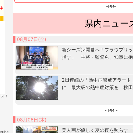
-PR-
県内ニュー
08月07日(金)
新シーズン開幕へ！ブラウブリッ
指す」 主将・監督ら、知事に
2日連続の「熱中症警戒アラート
に 最大級の熱中症対策を 秋
ース！
- PR -
08月06日(木)
美人画が優しく夏の夜を照らす
tube