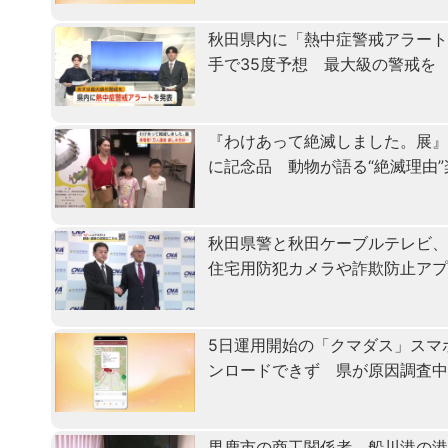
秋田県内に「熱中症警戒アラート
手で35度予想 最大級の警戒を
『わけあって絶滅しました。展』
に記念品 動物が語る“絶滅理由
秋田県警と秋田ケーブルテレビ
住宅用防犯カメラや詐欺防止ア
5日運用開始の「クマダス」スマ
ンロードできず 県が原因調査
男鹿市の商工関係者、船川港の