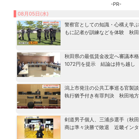
-PR-
08月05日(水)
警察官としての知識・心構え学ぶ「
もに記者が訓練などを体験 秋
秋田県の最低賃金改定へ審議本格化
1072円を提示 結論は持ち越し
潟上市発注の公共工事巡る官製
執行猶予付き有罪判決 秋田地
剣道男子個人、三浦歩選手（秋田
商は準々決勝で敗退 近畿イン