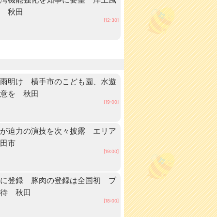
へ 秋田
[12:30]
梅雨明け 横手市のこども園、水遊
注意を 秋田
[19:00]
手が迫力の演技を次々披露 エリア
秋田市
[19:00]
」に登録 豚肉の登録は全国初 ブ
期待 秋田
[18:00]