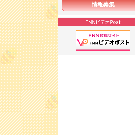
情報募集
FNNビデオPost