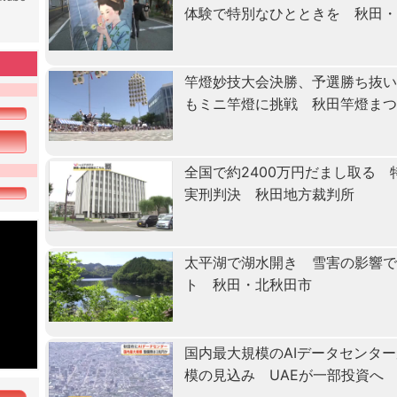
体験で特別なひとときを 秋田
竿燈妙技大会決勝、予選勝ち抜
もミニ竿燈に挑戦 秋田竿燈ま
全国で約2400万円だまし取る
実刑判決 秋田地方裁判所
太平湖で湖水開き 雪害の影響で
ト 秋田・北秋田市
国内最大規模のAIデータセンタ
模の見込み UAEが一部投資へ