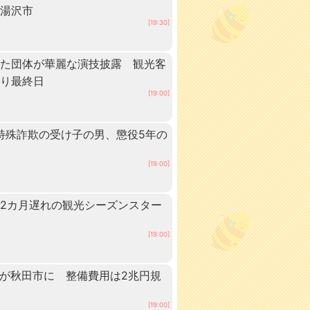
・湯沢市
[19:30]
いた団体が華麗な演技披露 観光客
つり最終日
[19:00]
 特殊詐欺の受け子の男、懲役5年の
[19:00]
2カ月遅れの観光シーズンスター
[19:00]
ーが秋田市に 整備費用は2兆円規
[19:00]