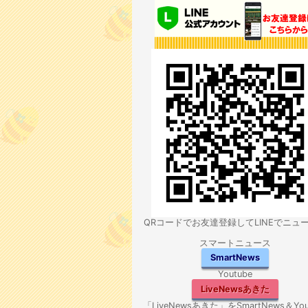
QRコードでお友達登録してLINEでニュ
スマートニュース
SmartNews
Youtube
LiveNewsあきた
「LiveNewsあきた」をSmartNews＆You