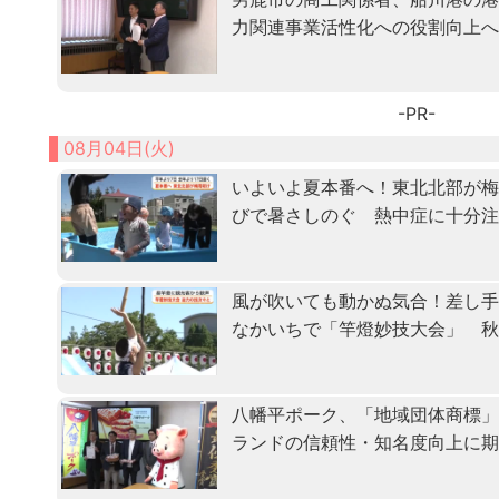
力関連事業活性化への役割向上
-PR-
08月04日(火)
いよいよ夏本番へ！東北北部が
びで暑さしのぐ 熱中症に十分
風が吹いても動かぬ気合！差し
なかいちで「竿燈妙技大会」 
八幡平ポーク、「地域団体商標
ランドの信頼性・知名度向上に