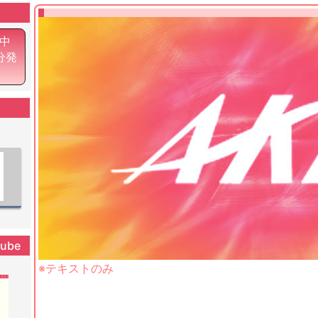
中
0分発
tube
※テキストのみ