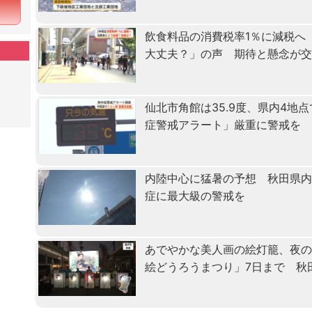
飲食料品の消費税率1％に減税へ
大丈夫？」の声 期待と懸念が
仙北市角館は35.9度、県内4地
症警戒アラート」厳重に警戒を
内陸中心に猛暑の予想 秋田県
症に最大級の警戒を
あでやかな美人画の絵灯籠、夜
絵どうろうまつり」7日まで 秋