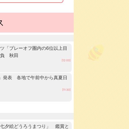
ス
ツ「プレーオフ圏内の6位以上目
抱負 秋田
[12:00]
」発表 各地で午前中から真夏日
田
[11:30]
「七夕絵どうろうまつり」 鑑賞と