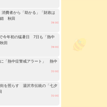
 消費者から「助かる」「財政は
交錯 秋田
[18:30]
点で今年初の猛暑日 7日も「熱中
 秋田
[18:00]
内に「熱中症警戒アラート」 熱中
[12:00]
の街を照らす 湯沢市伝統の「七夕
田
[12:00]