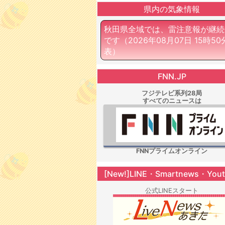
県内の気象情報
秋田県全域では、雷注意報が継続
です
（2026年08月07日 15時5
表）
FNN.JP
フジテレビ系列28局
すべてのニュースは
FNNプライムオンライン
[New!]LINE・Smartnews・You
公式LINEスタート