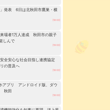
」発表 6日は北秋田市鷹巣・横
[18:00]
来場者1万人達成 秋田市の親子
”楽しんで
[19:00]
、安全安心な社会目指し連携協定
プリの普及へ
[18:00]
ホアプリ アンドロイド版、ダウ
中 秋田
[18:00]
港湾機能強化を知事に要望 洋上風