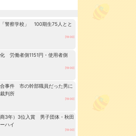
警察学校」 100期生75人とと
田
[19:00]
 労働者側1151円・使用者側
[19:00]
談合事件 市の幹部職員だった男に
方裁判所
[19:00]
商3年）3位入賞 男子団体・秋田
ターハイ
[19:00]