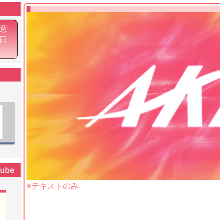
意
7日
tube
※テキストのみ