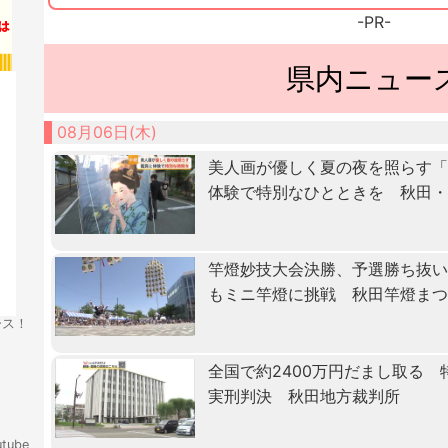
-PR-
県内ニュー
08月06日(木)
美人画が優しく夏の夜を照らす
体験で特別なひとときを 秋田
竿燈妙技大会決勝、予選勝ち抜
もミニ竿燈に挑戦 秋田竿燈ま
ース！
全国で約2400万円だまし取る
実刑判決 秋田地方裁判所
tube