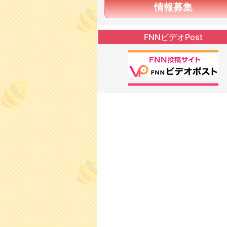
情報募集
FNNビデオPost