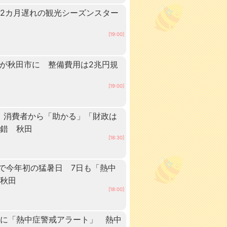
2カ月遅れの観光シーズンスター
[19:00]
ーが秋田市に 整備費用は2兆円規
[19:00]
 消費者から「助かる」「財政は
交錯 秋田
[18:30]
点で今年初の猛暑日 7日も「熱中
 秋田
[18:00]
内に「熱中症警戒アラート」 熱中