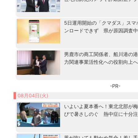
5日運用開始の「クマダス」スマ
ンロードできず 県が原因調査
男鹿市の商工関係者、船川港の
力関連事業活性化への役割向上
-PR-
08月04日(火)
いよいよ夏本番へ！東北北部が
びで暑さしのぐ 熱中症に十分
風が吹いても動かぬ気合！差し