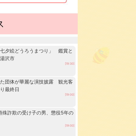
ス
「七夕絵どうろうまつり」 鑑賞と
・湯沢市
[19:30]
いた団体が華麗な演技披露 観光客
つり最終日
[19:00]
 特殊詐欺の受け子の男、懲役5年の
[19:00]