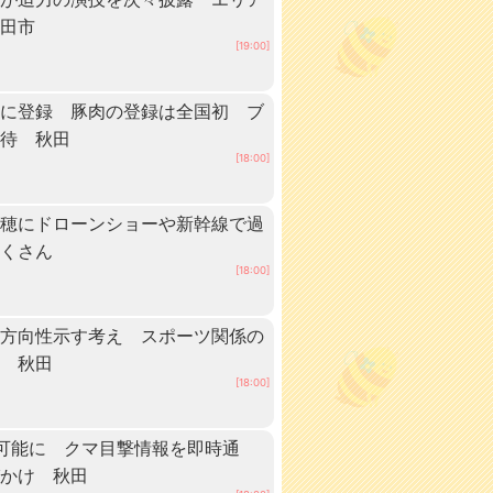
秋田市
[19:00]
」に登録 豚肉の登録は全国初 ブ
期待 秋田
[18:00]
稲穂にドローンショーや新幹線で過
だくさん
[18:00]
に方向性示す考え スポーツ関係の
へ 秋田
[18:00]
可能に クマ目撃情報を即時通
びかけ 秋田