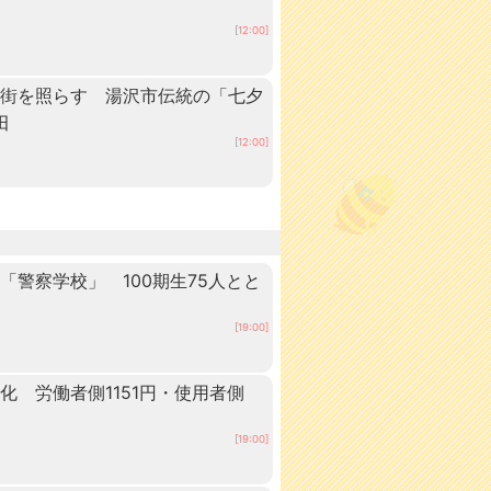
[12:00]
の街を照らす 湯沢市伝統の「七夕
田
[12:00]
警察学校」 100期生75人とと
田
[19:00]
 労働者側1151円・使用者側
[19:00]