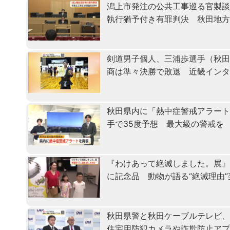
潟上市発注の公共工事巡る官製
執行猶予付き有罪判決 秋田地
剣道男子個人、三浦歩選手（秋田
商は準々決勝で敗退 近畿イン
秋田県内に「熱中症警戒アラート
手で35度予想 最大級の警戒を
『わけあって絶滅しました。展』
に記念品 動物が語る“絶滅理由
秋田県警と秋田ケーブルテレビ
住宅用防犯カメラや詐欺防止ア