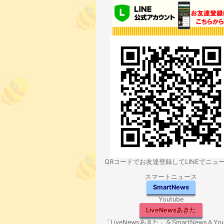
QRコードでお友達登録してLINEでニュ
スマートニュース
SmartNews
Youtube
LiveNewsあきた
「LiveNewsあきた」をSmartNews＆You