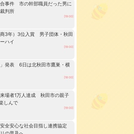
談合事件 市の幹部職員だった男に
方裁判所
[19:00]
商3年）3位入賞 男子団体・秋田
ターハイ
[19:00]
」発表 6日は北秋田市鷹巣・横
[18:00]
来場者1万人達成 秋田市の親子
”楽しんで
[19:00]
、安全安心な社会目指し連携協定
プリの普及へ