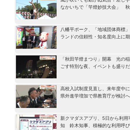
なかいちで「竿燈妙技大会」 
八幡平ポーク、「地域団体商標
ランドの信頼性・知名度向上に
「秋田竿燈まつり」開幕 光の
ごす特別な夜、イベントも盛り
高校入試制度見直し、来年度中
県外進学増加で県教育庁が検討
新クマダスアプリ、5日から利用
知 鈴木知事、積極的な利用呼