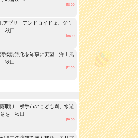
[18:00]
ホアプリ アンドロイド版、ダウ
中 秋田
[18:00]
港湾機能強化を知事に要望 洋上風
へ 秋田
[12:30]
梅雨明け 横手市のこども園、水遊
注意を 秋田
[19:00]
手が迫力の演技を次々披露 エリア