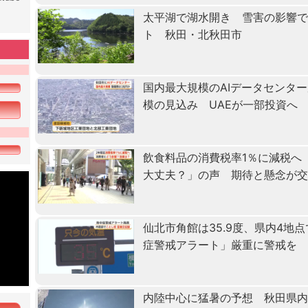
太平湖で湖水開き 雪害の影響で
ト 秋田・北秋田市
国内最大規模のAIデータセンタ
模の見込み UAEが一部投資へ
飲食料品の消費税率1％に減税へ
大丈夫？」の声 期待と懸念が
仙北市角館は35.9度、県内4地
症警戒アラート」厳重に警戒を
内陸中心に猛暑の予想 秋田県