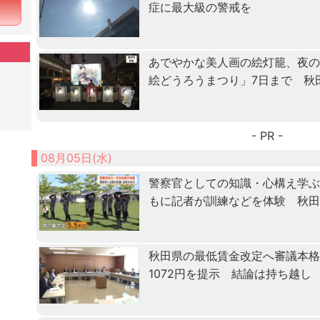
症に最大級の警戒を
あでやかな美人画の絵灯籠、夜
絵どうろうまつり」7日まで 秋
- PR -
08月05日(水)
警察官としての知識・心構え学ぶ「
もに記者が訓練などを体験 秋
秋田県の最低賃金改定へ審議本格化
1072円を提示 結論は持ち越し