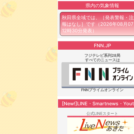
県内の気象情報
秋田県全域では、［発表警報・注
報はなし］です
（2026年08月0
12時30分発表）
FNN.JP
フジテレビ系列28局
すべてのニュースは
FNNプライムオンライン
[New!]LINE・Smartnews・You
公式LINEスタート