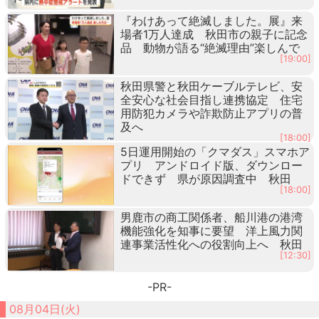
『わけあって絶滅しました。展』来
場者1万人達成 秋田市の親子に記念
品 動物が語る“絶滅理由”楽しんで
[19:00]
秋田県警と秋田ケーブルテレビ、安
全安心な社会目指し連携協定 住宅
用防犯カメラや詐欺防止アプリの普
及へ
[18:00]
5日運用開始の「クマダス」スマホア
プリ アンドロイド版、ダウンロー
ドできず 県が原因調査中 秋田
[18:00]
男鹿市の商工関係者、船川港の港湾
機能強化を知事に要望 洋上風力関
連事業活性化への役割向上へ 秋田
[12:30]
-PR-
08月04日(火)