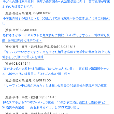
子どものSNS利用規制 来年の通常国会への法案提出に向け 高市総理が年末
までの方針策定を指示
[社会,都道府県,愛知] 08/08 16:37
小学生の息子を助けようと…父親が川で溺れ意識不明の重体 息子は命に別条な
し
[社会,皇室] 08/08 16:01
悠仁さまがボーイスカウトと丸太切りに挑戦「いい香りがする」 博物館も視
察 広島訪問終え帰京の途へ
[社会,事件・事故・裁判,都道府県,愛知] 08/08 15:15
「キャバクラいかがですか」声を掛けた相手は私服で警戒中の警察官 路上で客
引きをした疑いで男2人を逮捕
[社会] 08/08 15:14
“8”が3つ並ぶ令和8年8月8日は「はちみつ結びの日」 東京都で婚姻届ラッシ
ュ 30年ぶりの縁起日に「はちみつ結び婚」続々
[社会,都道府県,愛知] 08/08 15:00
「サーフィン中に夫が溺れた」と通報…公務員の46歳男性が意識不明の重体
[社会,事件・事故・裁判] 08/08 14:45
押収スマホから770本のわいせつ動画 15歳少女に酒と薬飲ませ性的暴行か
54歳男を再逮捕 「薬もありますよ」とSNSで誘い出し
[社会,事件・事故・裁判,都道府県] 08/08 14:30