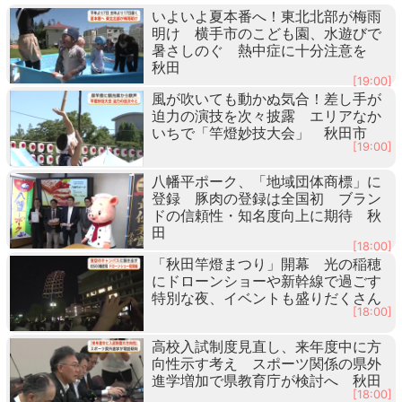
いよいよ夏本番へ！東北北部が梅雨
明け 横手市のこども園、水遊びで
暑さしのぐ 熱中症に十分注意を
秋田
[19:00]
風が吹いても動かぬ気合！差し手が
迫力の演技を次々披露 エリアなか
いちで「竿燈妙技大会」 秋田市
[19:00]
八幡平ポーク、「地域団体商標」に
登録 豚肉の登録は全国初 ブラン
ドの信頼性・知名度向上に期待 秋
田
[18:00]
「秋田竿燈まつり」開幕 光の稲穂
にドローンショーや新幹線で過ごす
特別な夜、イベントも盛りだくさん
[18:00]
高校入試制度見直し、来年度中に方
向性示す考え スポーツ関係の県外
進学増加で県教育庁が検討へ 秋田
[18:00]