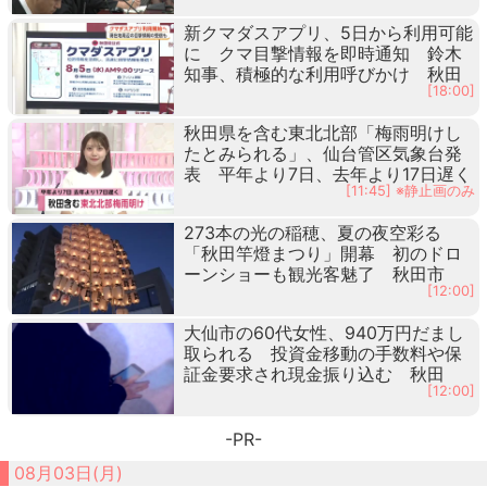
新クマダスアプリ、5日から利用可能
に クマ目撃情報を即時通知 鈴木
知事、積極的な利用呼びかけ 秋田
[18:00]
秋田県を含む東北北部「梅雨明けし
たとみられる」、仙台管区気象台発
表 平年より7日、去年より17日遅く
[11:45] ※静止画のみ
273本の光の稲穂、夏の夜空彩る
「秋田竿燈まつり」開幕 初のドロ
ーンショーも観光客魅了 秋田市
[12:00]
大仙市の60代女性、940万円だまし
取られる 投資金移動の手数料や保
証金要求され現金振り込む 秋田
[12:00]
-PR-
08月03日(月)