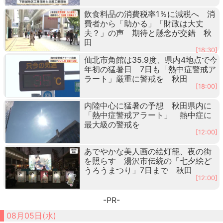
飲食料品の消費税率1％に減税へ 消
費者から「助かる」「財政は大丈
夫？」の声 期待と懸念が交錯 秋
田
[18:30]
仙北市角館は35.9度、県内4地点で今
年初の猛暑日 7日も「熱中症警戒ア
ラート」厳重に警戒を 秋田
[18:00]
内陸中心に猛暑の予想 秋田県内に
「熱中症警戒アラート」 熱中症に
最大級の警戒を
[12:00]
あでやかな美人画の絵灯籠、夜の街
を照らす 湯沢市伝統の「七夕絵ど
うろうまつり」7日まで 秋田
[12:00]
-PR-
08月05日(水)