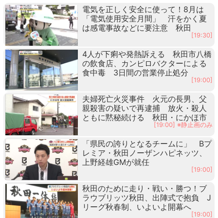
電気を正しく安全に使って！8月は
「電気使用安全月間」 汗をかく夏
は感電事故などに要注意 秋田
[19:30]
4人が下痢や発熱訴える 秋田市八橋
の飲食店、カンピロバクターによる
食中毒 3日間の営業停止処分
[19:00]
夫婦死亡火災事件 火元の長男、父
親殺害の疑いで再逮捕 放火・殺人
ともに黙秘続ける 秋田・にかほ市
[19:00] ※静止画のみ
「県民の誇りとなるチームに」 Bプ
レミア・秋田ノーザンハピネッツ、
上野経雄GMが就任
[19:00]
秋田のために走り・戦い・勝つ！ブ
ラウブリッツ秋田、出陣式で抱負 J
リーグ秋春制、いよいよ開幕へ
[19:00]