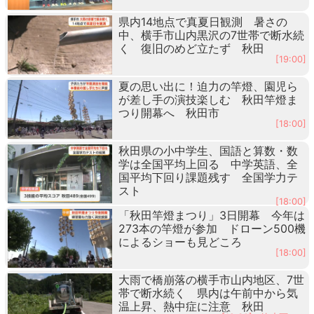
県内14地点で真夏日観測 暑さの
中、横手市山内黒沢の7世帯で断水続
く 復旧のめど立たず 秋田
[19:00]
夏の思い出に！迫力の竿燈、園児ら
が差し手の演技楽しむ 秋田竿燈ま
つり開幕へ 秋田市
[18:00]
秋田県の小中学生、国語と算数・数
学は全国平均上回る 中学英語、全
国平均下回り課題残す 全国学力テ
スト
[18:00]
「秋田竿燈まつり」3日開幕 今年は
273本の竿燈が参加 ドローン500機
によるショーも見どころ
[18:00]
大雨で橋崩落の横手市山内地区、7世
帯で断水続く 県内は午前中から気
温上昇、熱中症に注意 秋田