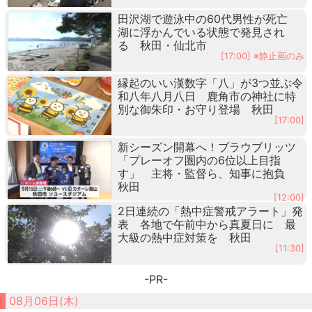
田沢湖で遊泳中の60代男性が死亡
湖に浮かんでいる状態で発見され
る 秋田・仙北市
[17:00] ※静止画のみ
縁起のいい漢数字「八」が3つ並ぶ令
和八年八月八日 鹿角市の神社に特
別な御朱印・お守り登場 秋田
[17:00]
新シーズン開幕へ！ブラウブリッツ
「プレーオフ圏内の6位以上目指
す」 主将・監督ら、知事に抱負
秋田
[12:00]
2日連続の「熱中症警戒アラート」発
表 各地で午前中から真夏日に 最
大級の熱中症対策を 秋田
[11:30]
-PR-
08月06日(木)