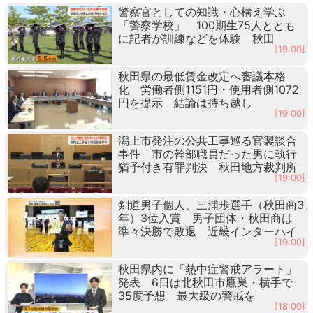
警察官としての知識・心構え学ぶ
「警察学校」 100期生75人ととも
に記者が訓練などを体験 秋田
[19:00]
秋田県の最低賃金改定へ審議本格
化 労働者側1151円・使用者側1072
円を提示 結論は持ち越し
[19:00]
潟上市発注の公共工事巡る官製談合
事件 市の幹部職員だった男に執行
猶予付き有罪判決 秋田地方裁判所
[19:00]
剣道男子個人、三浦歩選手（秋田商3
年）3位入賞 男子団体・秋田商は
準々決勝で敗退 近畿インターハイ
[19:00]
秋田県内に「熱中症警戒アラート」
発表 6日は北秋田市鷹巣・横手で
35度予想 最大級の警戒を
[18:00]