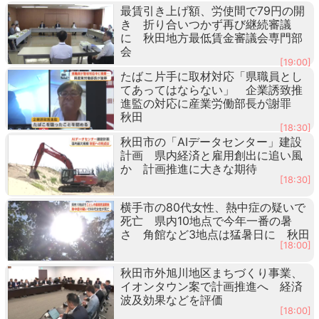
最賃引き上げ額、労使間で79円の開
き 折り合いつかず再び継続審議
に 秋田地方最低賃金審議会専門部
会
[19:00]
たばこ片手に取材対応「県職員とし
てあってはならない」 企業誘致推
進監の対応に産業労働部長が謝罪
秋田
[18:30]
秋田市の「AIデータセンター」建設
計画 県内経済と雇用創出に追い風
か 計画推進に大きな期待
[18:30]
横手市の80代女性、熱中症の疑いで
死亡 県内10地点で今年一番の暑
さ 角館など3地点は猛暑日に 秋田
[18:00]
秋田市外旭川地区まちづくり事業、
イオンタウン案で計画推進へ 経済
波及効果などを評価
[18:00]