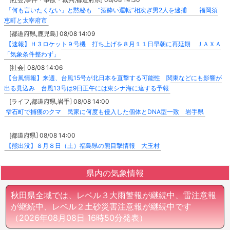
「何も言いたくない」と黙秘も “酒酔い運転”相次ぎ男2人を逮捕 福岡須
恵町と太宰府市
[都道府県,鹿児島] 08/08 14:09
【速報】Ｈ３ロケット９号機 打ち上げを８月１１日早朝に再延期 ＪＡＸＡ
「気象条件整わず」
[社会] 08/08 14:06
【台風情報】来週、台風15号が北日本を直撃する可能性 関東などにも影響が
出る見込み 台風13号は9日正午には東シナ海に達する予報
[ライフ,都道府県,岩手] 08/08 14:00
雫石町で捕獲のクマ 民家に何度も侵入した個体とDNA型一致 岩手県
[都道府県] 08/08 14:00
【熊出没】８月８日（土）福島県の熊目撃情報 大玉村
県内の気象情報
秋田県全域では、レベル３大雨警報が継続中、雷注意報
が継続中、レベル２土砂災害注意報が継続中です
（2026年08月08日 16時50分発表）