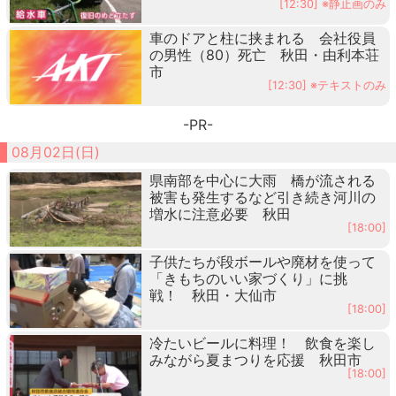
[12:30] ※静止画のみ
車のドアと柱に挟まれる 会社役員
の男性（80）死亡 秋田・由利本荘
市
[12:30] ※テキストのみ
-PR-
08月02日(日)
県南部を中心に大雨 橋が流される
被害も発生するなど引き続き河川の
増水に注意必要 秋田
[18:00]
子供たちが段ボールや廃材を使って
「きもちのいい家づくり」に挑
戦！ 秋田・大仙市
[18:00]
冷たいビールに料理！ 飲食を楽し
みながら夏まつりを応援 秋田市
[18:00]