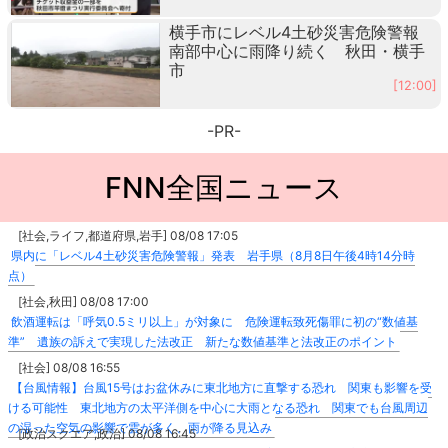
横手市にレベル4土砂災害危険警報
南部中心に雨降り続く 秋田・横手
市
[12:00]
-PR-
FNN全国ニュース
[社会,ライフ,都道府県,岩手] 08/08 17:05
県内に「レベル4土砂災害危険警報」発表 岩手県（8月8日午後4時14分時
点）
[社会,秋田] 08/08 17:00
飲酒運転は「呼気0.5ミリ以上」が対象に 危険運転致死傷罪に初の“数値基
準” 遺族の訴えで実現した法改正 新たな数値基準と法改正のポイント
[社会] 08/08 16:55
【台風情報】台風15号はお盆休みに東北地方に直撃する恐れ 関東も影響を受
ける可能性 東北地方の太平洋側を中心に大雨となる恐れ 関東でも台風周辺
の湿った空気の影響で雲が多く、雨が降る見込み
[政治スクエア,政治] 08/08 16:45