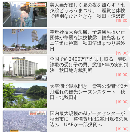
美人画が優しく夏の夜を照らす「七
夕絵どうろうまつり」 鑑賞と体験
で特別なひとときを 秋田・湯沢市
[19:30]
竿燈妙技大会決勝、予選勝ち抜いた
団体が華麗な演技披露 観光客もミ
ニ竿燈に挑戦 秋田竿燈まつり最終
日
[19:00]
全国で約2400万円だまし取る 特殊
詐欺の受け子の男、懲役5年の実刑判
決 秋田地方裁判所
[19:00]
太平湖で湖水開き 雪害の影響で2カ
月遅れの観光シーズンスタート 秋
田・北秋田市
[19:00]
国内最大規模のAIデータセンターが
秋田市に 整備費用は2兆円規模の見
込み UAEが一部投資へ
[19:00]