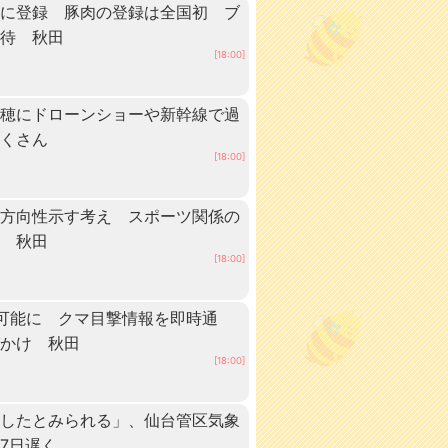
」に登録 豚肉の登録は全国初 ブ
期待 秋田
[18:00]
稲穂にドローンショーや新幹線で過
だくさん
[18:00]
に方向性示す考え スポーツ関係の
へ 秋田
[18:00]
可能に クマ目撃情報を即時通
びかけ 秋田
[18:00]
けしたとみられる」、仙台管区気象
7日遅く