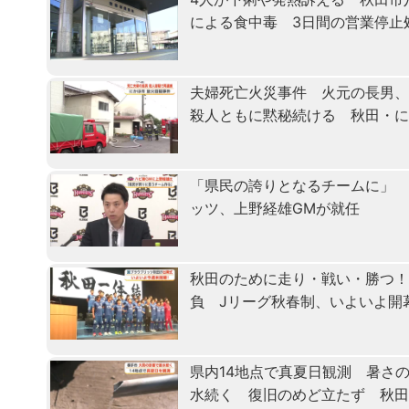
による食中毒 3日間の営業停止
夫婦死亡火災事件 火元の長男
殺人ともに黙秘続ける 秋田・
「県民の誇りとなるチームに」 
ッツ、上野経雄GMが就任
秋田のために走り・戦い・勝つ
負 Jリーグ秋春制、いよいよ開
県内14地点で真夏日観測 暑さ
水続く 復旧のめど立たず 秋