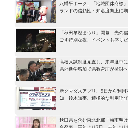
八幡平ポーク、「地域団体商標
ランドの信頼性・知名度向上に
「秋田竿燈まつり」開幕 光の
ごす特別な夜、イベントも盛り
高校入試制度見直し、来年度中
県外進学増加で県教育庁が検討
新クマダスアプリ、5日から利用
知 鈴木知事、積極的な利用呼
秋田県を含む東北北部「梅雨明
台発表 平年より7日、去年より1