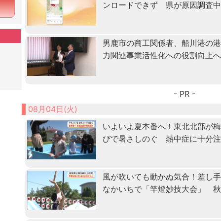
ンロードできず 県が原因調査
男鹿市の商工関係者、船川港の
力関連事業活性化への役割向上
- PR -
08月04日(火)
いよいよ夏本番へ！東北北部が
びで暑さしのぐ 熱中症に十分
風が吹いても動かぬ気合！差し
なかいちで「竿燈妙技大会」 