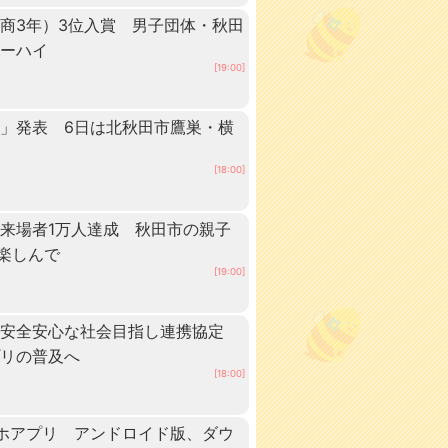
商3年）3位入賞 男子団体・秋田
ターハイ
[19:00]
」発表 6日は北秋田市鷹巣・横
[18:00]
来場者1万人達成 秋田市の親子
”楽しんで
[19:00]
、安全安心な社会目指し連携協定
プリの普及へ
[18:00]
ホアプリ アンドロイド版、ダウ