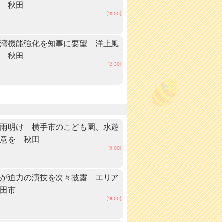
中 秋田
[18:00]
港湾機能強化を知事に要望 洋上風
へ 秋田
[12:30]
梅雨明け 横手市のこども園、水遊
注意を 秋田
[19:00]
手が迫力の演技を次々披露 エリア
秋田市
[19:00]