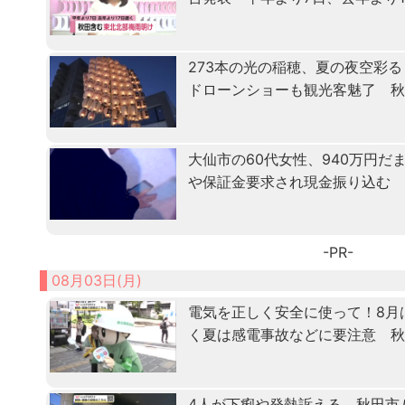
273本の光の稲穂、夏の夜空彩
ドローンショーも観光客魅了 
大仙市の60代女性、940万円
や保証金要求され現金振り込む
-PR-
08月03日(月)
電気を正しく安全に使って！8月
く夏は感電事故などに要注意 
4人が下痢や発熱訴える 秋田市