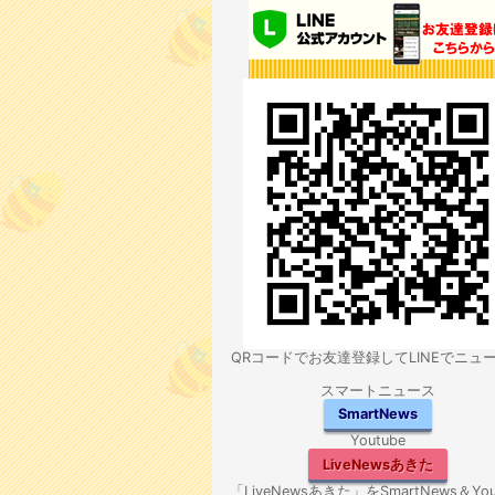
QRコードでお友達登録してLINEでニュ
スマートニュース
SmartNews
Youtube
LiveNewsあきた
「LiveNewsあきた」をSmartNews＆You