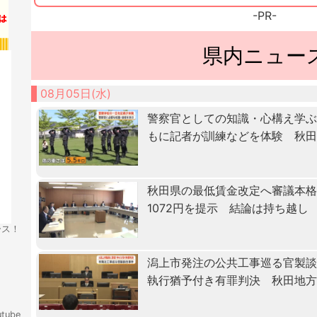
-PR-
県内ニュー
08月05日(水)
警察官としての知識・心構え学ぶ「
もに記者が訓練などを体験 秋
秋田県の最低賃金改定へ審議本格化
1072円を提示 結論は持ち越し
ース！
潟上市発注の公共工事巡る官製
執行猶予付き有罪判決 秋田地
tube