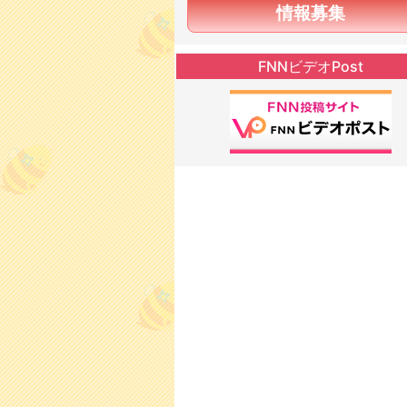
情報募集
FNNビデオPost