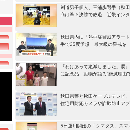
剣道男子個人、三浦歩選手（秋田
商は準々決勝で敗退 近畿イン
秋田県内に「熱中症警戒アラート
手で35度予想 最大級の警戒を
『わけあって絶滅しました。展』
に記念品 動物が語る“絶滅理由
秋田県警と秋田ケーブルテレビ
住宅用防犯カメラや詐欺防止ア
5日運用開始の「クマダス」スマ