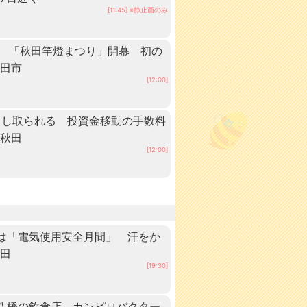
[11:45] ※静止画のみ
る 「秋田竿燈まつり」開幕 初の
秋田市
[12:00]
だまし取られる 投資金移動の手数料
 秋田
[12:00]
は「電気使用安全月間」 汗をか
秋田
[19:30]
八橋の飲食店、カンピロバクター