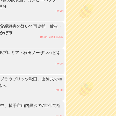
処分
[19:00]
、父親殺害の疑いで再逮捕 放火・
にかほ市
[19:00] ※静止画のみ
Bプレミア・秋田ノーザンハピネ
[19:00]
！ブラウブリッツ秋田、出陣式で抱
幕へ
[19:00]
の中、横手市山内黒沢の7世帯で断
田