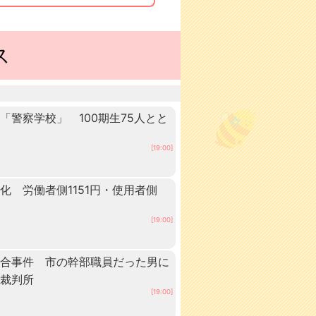
ス
警察学校」 100期生75人とと
田
[19:00]
 労働者側1151円・使用者側
[19:00]
談合事件 市の幹部職員だった男に
方裁判所
[19:00]