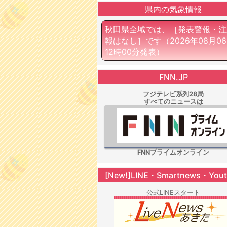
県内の気象情報
秋田県全域では、［発表警報・注
報はなし］です
（2026年08月0
12時00分発表）
FNN.JP
フジテレビ系列28局
すべてのニュースは
FNNプライムオンライン
[New!]LINE・Smartnews・You
公式LINEスタート