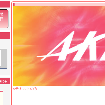
意
6日
tube
※テキストのみ