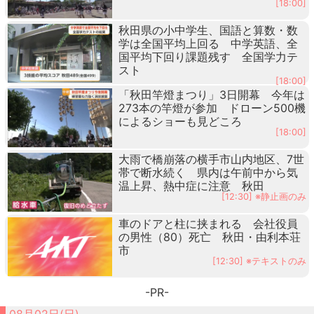
[18:00]
秋田県の小中学生、国語と算数・数
学は全国平均上回る 中学英語、全
国平均下回り課題残す 全国学力テ
スト
[18:00]
「秋田竿燈まつり」3日開幕 今年は
273本の竿燈が参加 ドローン500機
によるショーも見どころ
[18:00]
大雨で橋崩落の横手市山内地区、7世
帯で断水続く 県内は午前中から気
温上昇、熱中症に注意 秋田
[12:30] ※静止画のみ
車のドアと柱に挟まれる 会社役員
の男性（80）死亡 秋田・由利本荘
市
[12:30] ※テキストのみ
-PR-
08月02日(日)