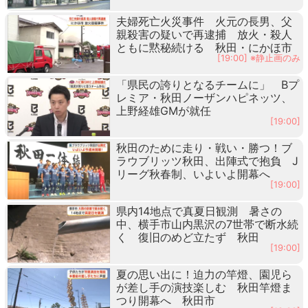
夫婦死亡火災事件 火元の長男、父
親殺害の疑いで再逮捕 放火・殺人
ともに黙秘続ける 秋田・にかほ市
[19:00] ※静止画のみ
「県民の誇りとなるチームに」 Bプ
レミア・秋田ノーザンハピネッツ、
上野経雄GMが就任
[19:00]
秋田のために走り・戦い・勝つ！ブ
ラウブリッツ秋田、出陣式で抱負 J
リーグ秋春制、いよいよ開幕へ
[19:00]
県内14地点で真夏日観測 暑さの
中、横手市山内黒沢の7世帯で断水続
く 復旧のめど立たず 秋田
[19:00]
夏の思い出に！迫力の竿燈、園児ら
が差し手の演技楽しむ 秋田竿燈ま
つり開幕へ 秋田市