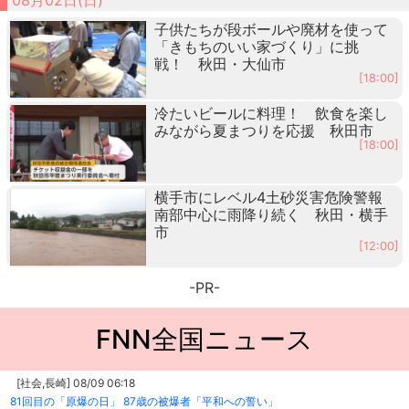
子供たちが段ボールや廃材を使って
「きもちのいい家づくり」に挑
戦！ 秋田・大仙市
[18:00]
冷たいビールに料理！ 飲食を楽し
みながら夏まつりを応援 秋田市
[18:00]
横手市にレベル4土砂災害危険警報
南部中心に雨降り続く 秋田・横手
市
[12:00]
-PR-
FNN全国ニュース
[社会,長崎] 08/09 06:18
81回目の「原爆の日」 87歳の被爆者「平和への誓い」