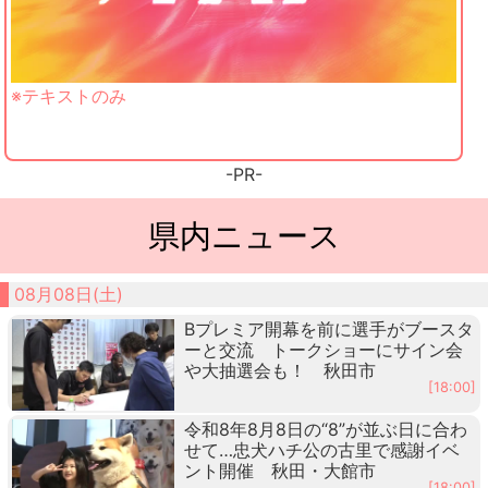
※テキストのみ
-PR-
県内ニュース
08月08日(土)
Bプレミア開幕を前に選手がブースタ
ーと交流 トークショーにサイン会
や大抽選会も！ 秋田市
[18:00]
令和8年8月8日の“8”が並ぶ日に合わ
せて…忠犬ハチ公の古里で感謝イベ
ント開催 秋田・大館市
[18:00]