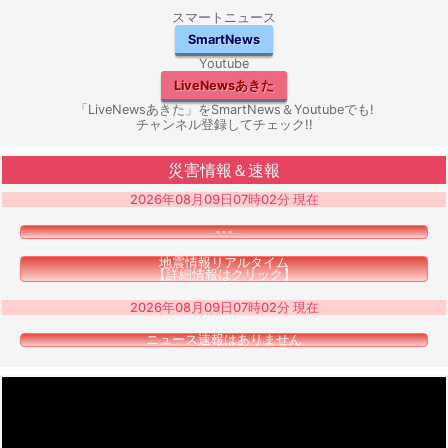
スマートニュース
SmartNews
Youtube
LiveNewsあきた
「LiveNewsあきた」をSmartNews＆Youtubeでも!
チャンネル登録してチェック!!
災害情報＆速報
2026年08月09日07時02分 現在
---
地震情報リアルタイム
【詳細情報はクリック】
2026年08月09日07時02分 現在
ニュース速報はありません