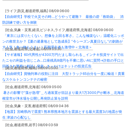
[ライフ,防災,都道府県,福島] 08/09 06:00
【自由研究】学校で火災その時…どうやって避難？ 最後の砦「救助袋」 消
防訓練で使い方を体験
[社会,気象・災害,経済,ビジネス,ライフ,都道府県,北海道] 08/09 06:00
「東京には戻りたくない。想像を上回る寒さ。こんな極楽ない」温暖化ニッポ
ンの救世主か？【夏の避暑地として急成長】”今シーズン真夏日なし”の釧路が
大人気！食べ物もうまい！長期滞在者も激増中＜北海道＞
[社会,都道府県,北海道] 08/09 05:30
【サギ速報】60代男性が4300万円だまし取られる＿インチキ投資サイトで出
たニセの利益を信じこみ…口座残高8億円を不審に思いAIに質問→詐欺の手口と
回答され警察に相談し発覚…きっかけはネットの投資広告
[経済,都道府県,福島] 08/09 05:00
【自由研究】貨物列車の役割に注目 大型トラック65台分を一度に輸送！貴重
なスケルトンコンテナの秘密
[社会,都道府県,北海道] 08/09 05:00
暑さの影響で”藻が急増”＿ろ過装置が目詰まり最大1万3000戸が断水＿北海道
根室市が浄水場を公開し再発防止策を説明
[社会,気象・災害,都道府県] 08/09 04:36
【地震】宮崎県内で震度1 熊本県熊本地方を震源とする最大震度3の地震が発
生 津波の心配なし
[社会,都道府県,岩手] 08/09 03:59