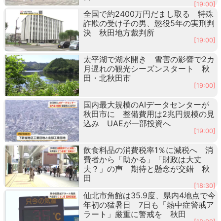
[19:00]
全国で約2400万円だまし取る 特殊
詐欺の受け子の男、懲役5年の実刑判
決 秋田地方裁判所
[19:00]
太平湖で湖水開き 雪害の影響で2カ
月遅れの観光シーズンスタート 秋
田・北秋田市
[19:00]
国内最大規模のAIデータセンターが
秋田市に 整備費用は2兆円規模の見
込み UAEが一部投資へ
[19:00]
飲食料品の消費税率1％に減税へ 消
費者から「助かる」「財政は大丈
夫？」の声 期待と懸念が交錯 秋
田
[18:30]
仙北市角館は35.9度、県内4地点で今
年初の猛暑日 7日も「熱中症警戒ア
ラート」厳重に警戒を 秋田