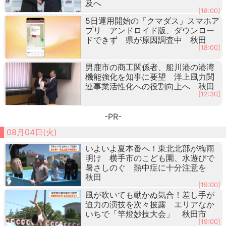
及へ
[18:00]
5日運用開始の「クマダス」スマホア
プリ アンドロイド版、ダウンロー
ドできず 県が原因調査中 秋田
[18:00]
男鹿市の商工関係者、船川港の港湾
機能強化を知事に要望 洋上風力関
連事業活性化への役割向上へ 秋田
[12:30]
-PR-
08月04日(火)
いよいよ夏本番へ！東北北部が梅雨
明け 横手市のこども園、水遊びで
暑さしのぐ 熱中症に十分注意を
秋田
[19:00]
風が吹いても動かぬ気合！差し手が
迫力の演技を次々披露 エリアなか
いちで「竿燈妙技大会」 秋田市
[19:00]