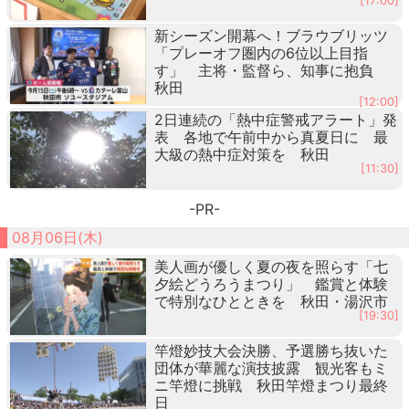
[17:00]
新シーズン開幕へ！ブラウブリッツ
「プレーオフ圏内の6位以上目指
す」 主将・監督ら、知事に抱負
秋田
[12:00]
2日連続の「熱中症警戒アラート」発
表 各地で午前中から真夏日に 最
大級の熱中症対策を 秋田
[11:30]
-PR-
08月06日(木)
美人画が優しく夏の夜を照らす「七
夕絵どうろうまつり」 鑑賞と体験
で特別なひとときを 秋田・湯沢市
[19:30]
竿燈妙技大会決勝、予選勝ち抜いた
団体が華麗な演技披露 観光客もミ
ニ竿燈に挑戦 秋田竿燈まつり最終
日