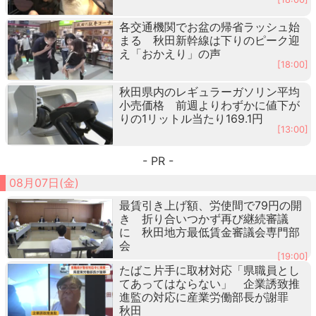
各交通機関でお盆の帰省ラッシュ始
まる 秋田新幹線は下りのピーク迎
え「おかえり」の声
[18:00]
秋田県内のレギュラーガソリン平均
小売価格 前週よりわずかに値下が
りの1リットル当たり169.1円
[13:00]
- PR -
08月07日(金)
最賃引き上げ額、労使間で79円の開
き 折り合いつかず再び継続審議
に 秋田地方最低賃金審議会専門部
会
[19:00]
たばこ片手に取材対応「県職員とし
てあってはならない」 企業誘致推
進監の対応に産業労働部長が謝罪
秋田