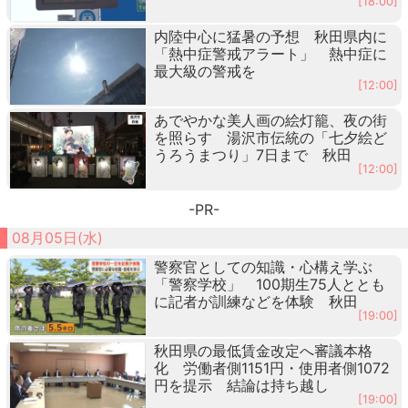
[18:00]
内陸中心に猛暑の予想 秋田県内に
「熱中症警戒アラート」 熱中症に
最大級の警戒を
[12:00]
あでやかな美人画の絵灯籠、夜の街
を照らす 湯沢市伝統の「七夕絵ど
うろうまつり」7日まで 秋田
[12:00]
-PR-
08月05日(水)
警察官としての知識・心構え学ぶ
「警察学校」 100期生75人ととも
に記者が訓練などを体験 秋田
[19:00]
秋田県の最低賃金改定へ審議本格
化 労働者側1151円・使用者側1072
円を提示 結論は持ち越し
[19:00]