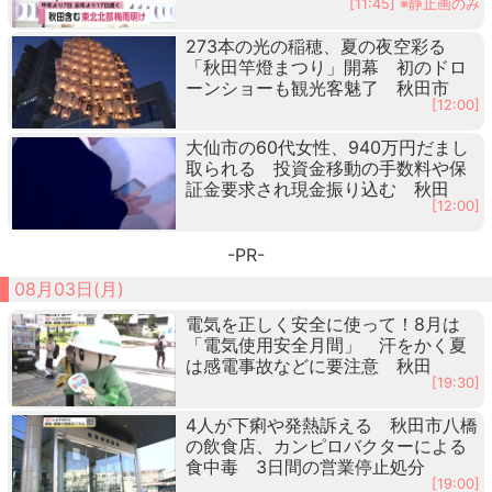
[11:45] ※静止画のみ
273本の光の稲穂、夏の夜空彩る
「秋田竿燈まつり」開幕 初のドロ
ーンショーも観光客魅了 秋田市
[12:00]
大仙市の60代女性、940万円だまし
取られる 投資金移動の手数料や保
証金要求され現金振り込む 秋田
[12:00]
-PR-
08月03日(月)
電気を正しく安全に使って！8月は
「電気使用安全月間」 汗をかく夏
は感電事故などに要注意 秋田
[19:30]
4人が下痢や発熱訴える 秋田市八橋
の飲食店、カンピロバクターによる
食中毒 3日間の営業停止処分
[19:00]