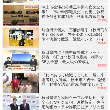
潟上市発注の公共工事巡る官製談合
事件 市の幹部職員だった男に執行
猶予付き有罪判決 秋田地方裁判所
[19:00]
剣道男子個人、三浦歩選手（秋田商3
年）3位入賞 男子団体・秋田商は
準々決勝で敗退 近畿インターハイ
[19:00]
秋田県内に「熱中症警戒アラート」
発表 6日は北秋田市鷹巣・横手で
35度予想 最大級の警戒を
[18:00]
『わけあって絶滅しました。展』来
場者1万人達成 秋田市の親子に記念
品 動物が語る“絶滅理由”楽しんで
[19:00]
秋田県警と秋田ケーブルテレビ、安
全安心な社会目指し連携協定 住宅
用防犯カメラや詐欺防止アプリの普