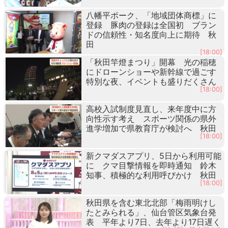
八幡平ポーク、「地域団体商標」に
登録 豚肉の登録は全国初 ブラン
ドの信頼性・知名度向上に期待 秋
田
[18:00]
「秋田竿燈まつり」開幕 光の稲穂
にドローンショーや新幹線で過ごす
特別な夜、イベントも盛りだくさん
[18:00]
高校入試制度見直し、来年度中に方
向性示す考え スポーツ関係の県外
進学増加で県教育庁が検討へ 秋田
[18:00]
新クマダスアプリ、5日から利用可能
に クマ目撃情報を即時通知 鈴木
知事、積極的な利用呼びかけ 秋田
[18:00]
秋田県を含む東北北部「梅雨明けし
たとみられる」、仙台管区気象台発
表 平年より7日、去年より17日遅く