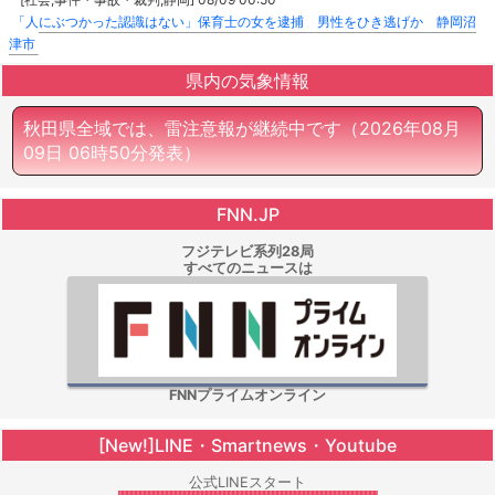
「人にぶつかった認識はない」保育士の女を逮捕 男性をひき逃げか 静岡沼
津市
県内の気象情報
秋田県全域では、雷注意報が継続中です
（2026年08月
09日 06時50分発表）
FNN.JP
フジテレビ系列28局
すべてのニュースは
FNNプライムオンライン
[New!]LINE・Smartnews・Youtube
公式LINEスタート