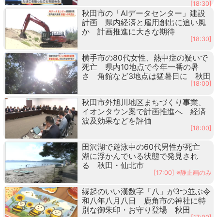
[18:30]
秋田市の「AIデータセンター」建設
計画 県内経済と雇用創出に追い風
か 計画推進に大きな期待
[18:30]
横手市の80代女性、熱中症の疑いで
死亡 県内10地点で今年一番の暑
さ 角館など3地点は猛暑日に 秋田
[18:00]
秋田市外旭川地区まちづくり事業、
イオンタウン案で計画推進へ 経済
波及効果などを評価
[18:00]
田沢湖で遊泳中の60代男性が死亡
湖に浮かんでいる状態で発見され
る 秋田・仙北市
[17:00] ※静止画のみ
縁起のいい漢数字「八」が3つ並ぶ令
和八年八月八日 鹿角市の神社に特
別な御朱印・お守り登場 秋田