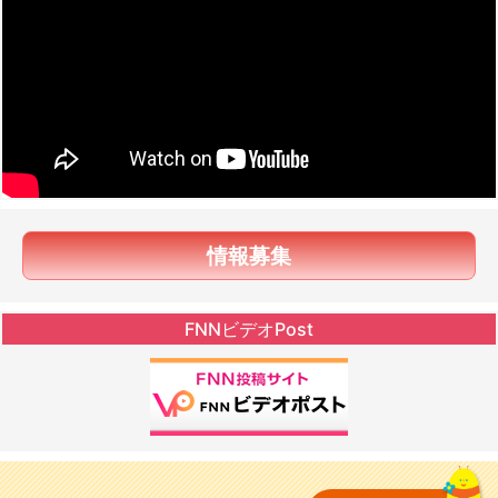
情報募集
FNNビデオPost