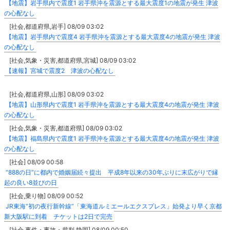
【地震】岩手県内で震度1 岩手県沖を震源とする最大震度1の地震が発生 津波
の心配なし
[社会,都道府県,岩手] 08/09 03:02
【地震】岩手県内で震度4 岩手県沖を震源とする最大震度4の地震が発生 津波
の心配なし
[社会,気象・災害,都道府県,宮城] 08/09 03:02
【速報】宮城で震度2 津波の心配なし
[社会,都道府県,山形] 08/09 03:02
【地震】山形県内で震度1 岩手県沖を震源とする最大震度4の地震が発生 津波
の心配なし
[社会,気象・災害,都道府県] 08/09 03:02
【地震】福島県内で震度1 岩手県沖を震源とする最大震度4の地震が発生 津波
の心配なし
[社会] 08/09 00:58
“888の日”に都内で婚姻届続々提出 平成8年以来の30年ぶりに末広がりで縁
起の良い8並びの日
[社会,乗り物] 08/09 00:52
JR東海“初の夜行新幹線”「東海道ルミエールエクスプレス」始発より早く京都
新大阪駅に到着 チケットは2日で完売
[社会,事件・事故・裁判,静岡] 08/09 00:50