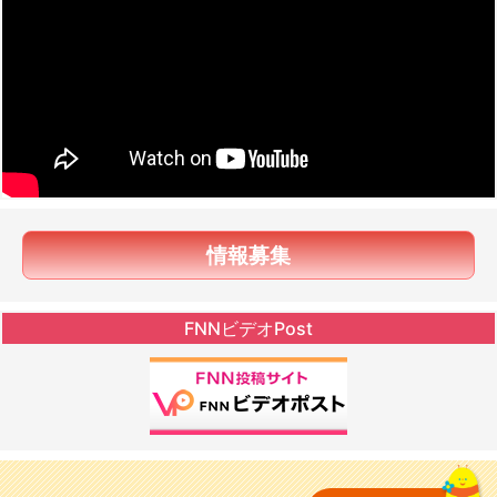
情報募集
FNNビデオPost