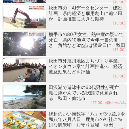
[18:30]
秋田市の「AIデータセンター」建設
計画 県内経済と雇用創出に追い風
か 計画推進に大きな期待
[18:30]
横手市の80代女性、熱中症の疑いで
死亡 県内10地点で今年一番の暑
さ 角館など3地点は猛暑日に 秋田
[18:00]
秋田市外旭川地区まちづくり事業、
イオンタウン案で計画推進へ 経済
波及効果などを評価
[18:00]
田沢湖で遊泳中の60代男性が死亡
湖に浮かんでいる状態で発見され
る 秋田・仙北市
[17:00] ※静止画のみ
縁起のいい漢数字「八」が3つ並ぶ令
和八年八月八日 鹿角市の神社に特
別な御朱印・お守り登場 秋田