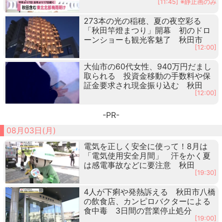
[11:45] ※静止画のみ
273本の光の稲穂、夏の夜空彩る
「秋田竿燈まつり」開幕 初のドロ
ーンショーも観光客魅了 秋田市
[12:00]
大仙市の60代女性、940万円だまし
取られる 投資金移動の手数料や保
証金要求され現金振り込む 秋田
[12:00]
-PR-
08月03日(月)
電気を正しく安全に使って！8月は
「電気使用安全月間」 汗をかく夏
は感電事故などに要注意 秋田
[19:30]
4人が下痢や発熱訴える 秋田市八橋
の飲食店、カンピロバクターによる
食中毒 3日間の営業停止処分
[19:00]