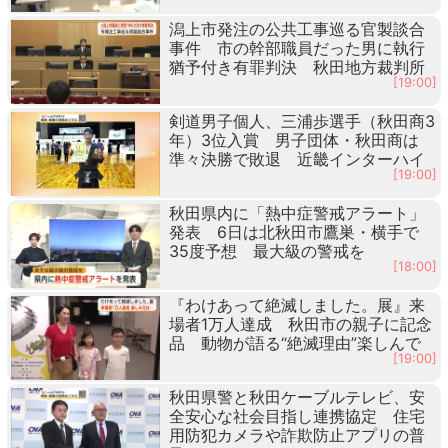
潟上市発注の公共工事巡る官製談合
事件 市の幹部職員だった男に執行
猶予付き有罪判決 秋田地方裁判所
[19:00]
剣道男子個人、三浦歩選手（秋田商3
年）3位入賞 男子団体・秋田商は
準々決勝で敗退 近畿インターハイ
[19:00]
秋田県内に「熱中症警戒アラート」
発表 6日は北秋田市鷹巣・横手で
35度予想 最大級の警戒を
[18:00]
『わけあって絶滅しました。展』来
場者1万人達成 秋田市の親子に記念
品 動物が語る“絶滅理由”楽しんで
[19:00]
秋田県警と秋田ケーブルテレビ、安
全安心な社会目指し連携協定 住宅
用防犯カメラや詐欺防止アプリの普