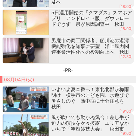
及へ
[18:00]
5日運用開始の「クマダス」スマホア
プリ アンドロイド版、ダウンロー
ドできず 県が原因調査中 秋田
[18:00]
男鹿市の商工関係者、船川港の港湾
機能強化を知事に要望 洋上風力関
連事業活性化への役割向上へ 秋田
[12:30]
-PR-
08月04日(火)
いよいよ夏本番へ！東北北部が梅雨
明け 横手市のこども園、水遊びで
暑さしのぐ 熱中症に十分注意を
秋田
[19:00]
風が吹いても動かぬ気合！差し手が
迫力の演技を次々披露 エリアなか
いちで「竿燈妙技大会」 秋田市
[19:00]