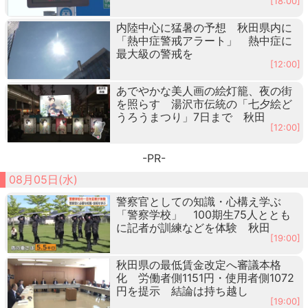
[18:00]
内陸中心に猛暑の予想 秋田県内に
「熱中症警戒アラート」 熱中症に
最大級の警戒を
[12:00]
あでやかな美人画の絵灯籠、夜の街
を照らす 湯沢市伝統の「七夕絵ど
うろうまつり」7日まで 秋田
[12:00]
-PR-
08月05日(水)
警察官としての知識・心構え学ぶ
「警察学校」 100期生75人ととも
に記者が訓練などを体験 秋田
[19:00]
秋田県の最低賃金改定へ審議本格
化 労働者側1151円・使用者側1072
円を提示 結論は持ち越し
[19:00]