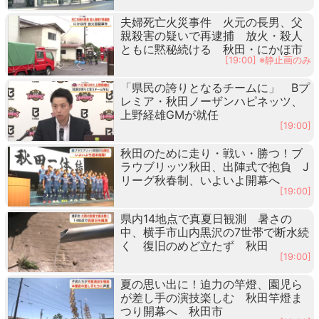
夫婦死亡火災事件 火元の長男、父
親殺害の疑いで再逮捕 放火・殺人
ともに黙秘続ける 秋田・にかほ市
[19:00] ※静止画のみ
「県民の誇りとなるチームに」 Bプ
レミア・秋田ノーザンハピネッツ、
上野経雄GMが就任
[19:00]
秋田のために走り・戦い・勝つ！ブ
ラウブリッツ秋田、出陣式で抱負 J
リーグ秋春制、いよいよ開幕へ
[19:00]
県内14地点で真夏日観測 暑さの
中、横手市山内黒沢の7世帯で断水続
く 復旧のめど立たず 秋田
[19:00]
夏の思い出に！迫力の竿燈、園児ら
が差し手の演技楽しむ 秋田竿燈ま
つり開幕へ 秋田市