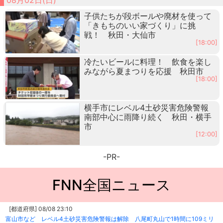
子供たちが段ボールや廃材を使って
「きもちのいい家づくり」に挑
戦！ 秋田・大仙市
[18:00]
冷たいビールに料理！ 飲食を楽し
みながら夏まつりを応援 秋田市
[18:00]
横手市にレベル4土砂災害危険警報
南部中心に雨降り続く 秋田・横手
市
[12:00]
-PR-
FNN全国ニュース
[都道府県] 08/08 23:10
富山市など レベル4土砂災害危険警報は解除 八尾町丸山で1時間に109ミリ