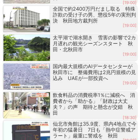
[19:00]
全国で約2400万円だまし取る 特殊
詐欺の受け子の男、懲役5年の実刑判
決 秋田地方裁判所
[19:00]
太平湖で湖水開き 雪害の影響で2カ
月遅れの観光シーズンスタート 秋
田・北秋田市
[19:00]
国内最大規模のAIデータセンターが
秋田市に 整備費用は2兆円規模の見
込み UAEが一部投資へ
[19:00]
飲食料品の消費税率1％に減税へ 消
費者から「助かる」「財政は大丈
夫？」の声 期待と懸念が交錯 秋
田
[18:30]
仙北市角館は35.9度、県内4地点で今
年初の猛暑日 7日も「熱中症警戒ア
ラート」厳重に警戒を 秋田