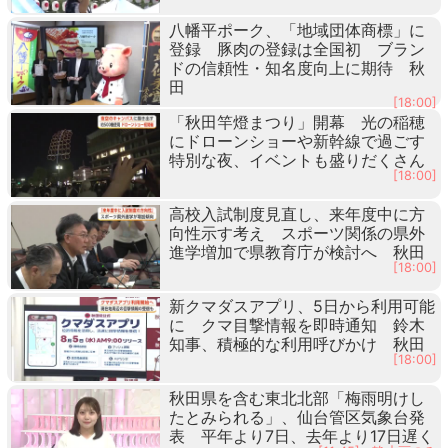
八幡平ポーク、「地域団体商標」に
登録 豚肉の登録は全国初 ブラン
ドの信頼性・知名度向上に期待 秋
田
[18:00]
「秋田竿燈まつり」開幕 光の稲穂
にドローンショーや新幹線で過ごす
特別な夜、イベントも盛りだくさん
[18:00]
高校入試制度見直し、来年度中に方
向性示す考え スポーツ関係の県外
進学増加で県教育庁が検討へ 秋田
[18:00]
新クマダスアプリ、5日から利用可能
に クマ目撃情報を即時通知 鈴木
知事、積極的な利用呼びかけ 秋田
[18:00]
秋田県を含む東北北部「梅雨明けし
たとみられる」、仙台管区気象台発
表 平年より7日、去年より17日遅く