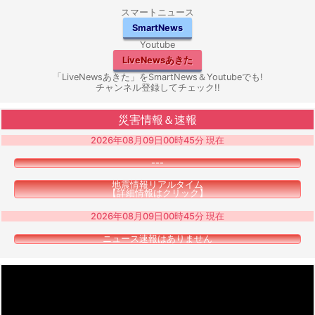
スマートニュース
SmartNews
Youtube
LiveNewsあきた
「LiveNewsあきた」をSmartNews＆Youtubeでも!
チャンネル登録してチェック!!
災害情報＆速報
2026年08月09日00時45分 現在
---
地震情報リアルタイム
【詳細情報はクリック】
2026年08月09日00時45分 現在
ニュース速報はありません