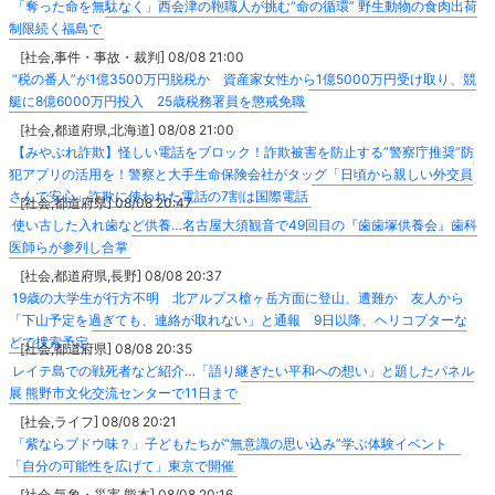
「奪った命を無駄なく」西会津の鞄職人が挑む“命の循環” 野生動物の食肉出荷
制限続く福島で
[社会,事件・事故・裁判] 08/08 21:00
“税の番人”が1億3500万円脱税か 資産家女性から1億5000万円受け取り、競
艇に8億6000万円投入 25歳税務署員を懲戒免職
[社会,都道府県,北海道] 08/08 21:00
【みやぶれ詐欺】怪しい電話をブロック！詐欺被害を防止する”警察庁推奨”防
犯アプリの活用を！警察と大手生命保険会社がタッグ「日頃から親しい外交員
さんで安心」詐欺に使われた電話の7割は国際電話
[社会,都道府県] 08/08 20:47
使い古した入れ歯など供養…名古屋大須観音で49回目の『歯歯塚供養会』歯科
医師らが参列し合掌
[社会,都道府県,長野] 08/08 20:37
19歳の大学生が行方不明 北アルプス槍ヶ岳方面に登山、遭難か 友人から
「下山予定を過ぎても、連絡が取れない」と通報 9日以降、ヘリコプターな
どで捜索予定
[社会,都道府県] 08/08 20:35
レイテ島での戦死者など紹介…「語り継ぎたい平和への想い」と題したパネル
展 熊野市文化交流センターで11日まで
[社会,ライフ] 08/08 20:21
「紫ならブドウ味？」子どもたちが“無意識の思い込み”学ぶ体験イベント
「自分の可能性を広げて」東京で開催
[社会,気象・災害,熊本] 08/08 20:16