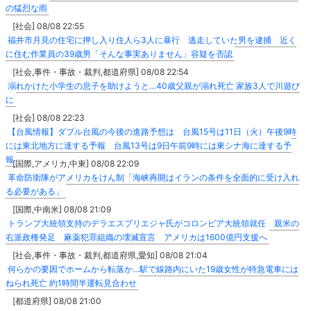
の猛烈な雨
[社会] 08/08 22:55
福井市月見の住宅に押し入り住人ら3人に暴行 逃走していた男を逮捕 近く
に住む作業員の39歳男「そんな事実ありません」容疑を否認
[社会,事件・事故・裁判,都道府県] 08/08 22:54
溺れかけた小学生の息子を助けようと…40歳父親が溺れ死亡 家族3人で川遊び
に
[社会] 08/08 22:23
【台風情報】ダブル台風の今後の進路予想は 台風15号は11日（火）午後9時
には東北地方に達する予報 台風13号は9日午前9時には東シナ海に達する予
報
[国際,アメリカ,中東] 08/08 22:09
革命防衛隊がアメリカをけん制「海峡再開はイランの条件を全面的に受け入れ
る必要がある」
[国際,中南米] 08/08 21:09
トランプ大統領支持のデラエスプリエジャ氏がコロンビア大統領就任 親米の
右派政権発足 麻薬犯罪組織の壊滅宣言 アメリカは1600億円支援へ
[社会,事件・事故・裁判,都道府県,愛知] 08/08 21:04
何らかの要因でホームから転落か…駅で線路内にいた19歳女性が特急電車には
ねられ死亡 約1時間半運転見合わせ
[都道府県] 08/08 21:00