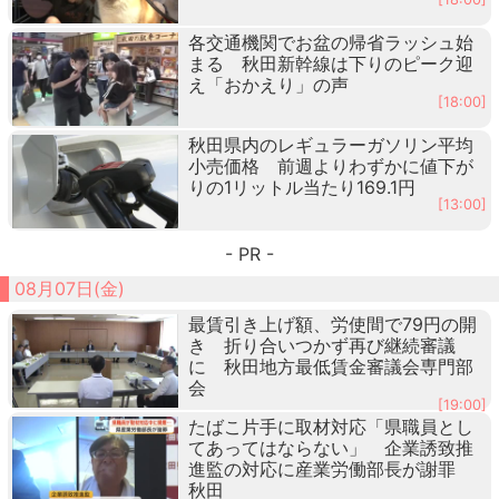
各交通機関でお盆の帰省ラッシュ始
まる 秋田新幹線は下りのピーク迎
え「おかえり」の声
[18:00]
秋田県内のレギュラーガソリン平均
小売価格 前週よりわずかに値下が
りの1リットル当たり169.1円
[13:00]
- PR -
08月07日(金)
最賃引き上げ額、労使間で79円の開
き 折り合いつかず再び継続審議
に 秋田地方最低賃金審議会専門部
会
[19:00]
たばこ片手に取材対応「県職員とし
てあってはならない」 企業誘致推
進監の対応に産業労働部長が謝罪
秋田