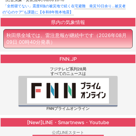
「全然寝てない」震度6強の被災地で続く在宅避難 発災10日余り…被災者
の“心のケア”も課題に【令和8年熊本地震】
県内の気象情報
秋田県全域では、雷注意報が継続中です
（2026年08月
09日 00時40分発表）
FNN.JP
フジテレビ系列28局
すべてのニュースは
FNNプライムオンライン
[New!]LINE・Smartnews・Youtube
公式LINEスタート