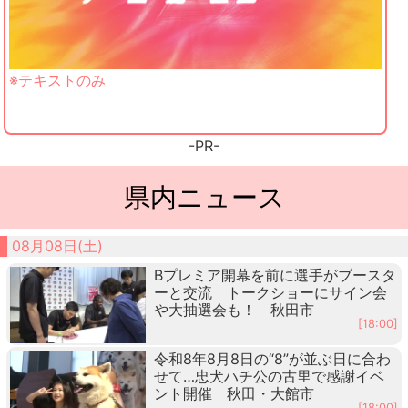
※テキストのみ
-PR-
県内ニュース
08月08日(土)
Bプレミア開幕を前に選手がブースタ
ーと交流 トークショーにサイン会
や大抽選会も！ 秋田市
[18:00]
令和8年8月8日の“8”が並ぶ日に合わ
せて…忠犬ハチ公の古里で感謝イベ
ント開催 秋田・大館市
[18:00]