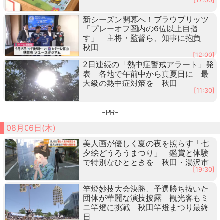
[17:00]
新シーズン開幕へ！ブラウブリッツ
「プレーオフ圏内の6位以上目指
す」 主将・監督ら、知事に抱負
秋田
[12:00]
2日連続の「熱中症警戒アラート」発
表 各地で午前中から真夏日に 最
大級の熱中症対策を 秋田
[11:30]
-PR-
08月06日(木)
美人画が優しく夏の夜を照らす「七
夕絵どうろうまつり」 鑑賞と体験
で特別なひとときを 秋田・湯沢市
[19:30]
竿燈妙技大会決勝、予選勝ち抜いた
団体が華麗な演技披露 観光客もミ
ニ竿燈に挑戦 秋田竿燈まつり最終
日