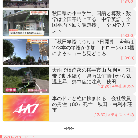
[18:00]
秋田県の小中学生、国語と算数・数
学は全国平均上回る 中学英語、全
国平均下回り課題残す 全国学力テ
スト
[18:00]
「秋田竿燈まつり」3日開幕 今年は
273本の竿燈が参加 ドローン500機
によるショーも見どころ
[18:00]
大雨で橋崩落の横手市山内地区、7世
帯で断水続く 県内は午前中から気
温上昇、熱中症に注意 秋田
[12:30] ※静止画のみ
車のドアと柱に挟まれる 会社役員
の男性（80）死亡 秋田・由利本荘
市
[12:30] ※テキストのみ
-PR-
08月02日(日)