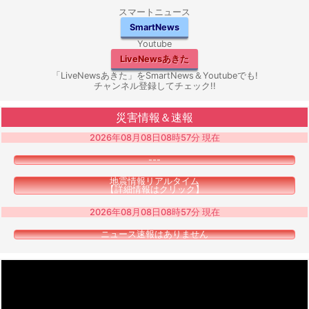
スマートニュース
SmartNews
Youtube
LiveNewsあきた
「LiveNewsあきた」をSmartNews＆Youtubeでも!
チャンネル登録してチェック!!
災害情報＆速報
2026年08月08日08時57分 現在
---
地震情報リアルタイム
【詳細情報はクリック】
2026年08月08日08時57分 現在
ニュース速報はありません