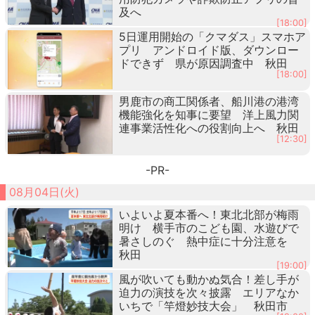
及へ
[18:00]
5日運用開始の「クマダス」スマホア
プリ アンドロイド版、ダウンロー
ドできず 県が原因調査中 秋田
[18:00]
男鹿市の商工関係者、船川港の港湾
機能強化を知事に要望 洋上風力関
連事業活性化への役割向上へ 秋田
[12:30]
-PR-
08月04日(火)
いよいよ夏本番へ！東北北部が梅雨
明け 横手市のこども園、水遊びで
暑さしのぐ 熱中症に十分注意を
秋田
[19:00]
風が吹いても動かぬ気合！差し手が
迫力の演技を次々披露 エリアなか
いちで「竿燈妙技大会」 秋田市