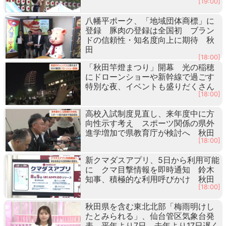
[19:00]
八幡平ポーク、「地域団体商標」に
登録 豚肉の登録は全国初 ブラン
ドの信頼性・知名度向上に期待 秋
田
[18:00]
「秋田竿燈まつり」開幕 光の稲穂
にドローンショーや新幹線で過ごす
特別な夜、イベントも盛りだくさん
[18:00]
高校入試制度見直し、来年度中に方
向性示す考え スポーツ関係の県外
進学増加で県教育庁が検討へ 秋田
[18:00]
新クマダスアプリ、5日から利用可能
に クマ目撃情報を即時通知 鈴木
知事、積極的な利用呼びかけ 秋田
[18:00]
秋田県を含む東北北部「梅雨明けし
たとみられる」、仙台管区気象台発
表 平年より7日、去年より17日遅く