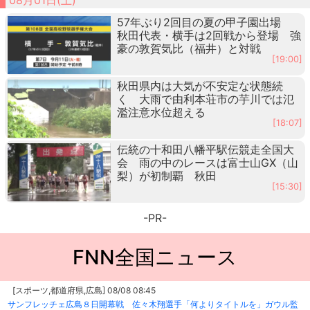
57年ぶり2回目の夏の甲子園出場
秋田代表・横手は2回戦から登場 強
豪の敦賀気比（福井）と対戦
[19:00]
秋田県内は大気が不安定な状態続
く 大雨で由利本荘市の芋川では氾
濫注意水位超える
[18:07]
伝統の十和田八幡平駅伝競走全国大
会 雨の中のレースは富士山GX（山
梨）が初制覇 秋田
[15:30]
-PR-
FNN全国ニュース
[スポーツ,都道府県,広島] 08/08 08:45
サンフレッチェ広島８日開幕戦 佐々木翔選手「何よりタイトルを」ガウル監