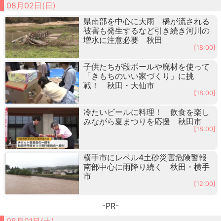
08月02日(日)
県南部を中心に大雨 橋が流される
被害も発生するなど引き続き河川の
増水に注意必要 秋田
[18:00]
子供たちが段ボールや廃材を使って
「きもちのいい家づくり」に挑
戦！ 秋田・大仙市
[18:00]
冷たいビールに料理！ 飲食を楽し
みながら夏まつりを応援 秋田市
[18:00]
横手市にレベル4土砂災害危険警報
南部中心に雨降り続く 秋田・横手
市
[12:00]
-PR-
08月01日(土)