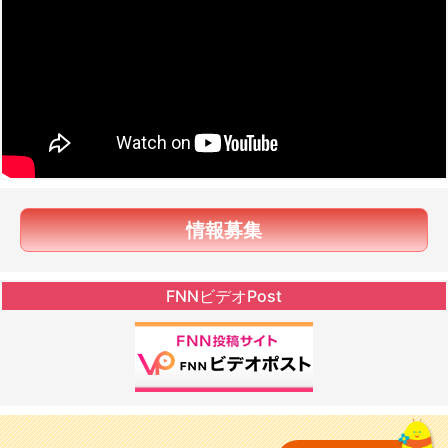
情報募集
FNNビデオPost