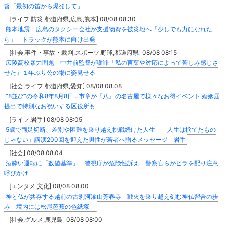
督「最初の笛から爆発して」
[ライフ,防災,都道府県,広島,熊本] 08/08 08:30
熊本地震 広島のタクシー会社が支援物資を被災地へ「少しでも力になれた
ら」 トラックが熊本に向け出発
[社会,事件・事故・裁判,スポーツ,野球,都道府県] 08/08 08:15
広陵高校暴力問題 中井前監督が謝罪「私の言葉や対応によって苦しみ感じさ
せた」１年ぶり公の場に姿見せる
[社会,ライフ,都道府県,愛知] 08/08 08:08
“8並び”の令和8年8月8日…市章が『八』の名古屋で様々なお得イベント 婚姻届
提出で特別なお祝いする区役所も
[ライフ,岩手] 08/08 08:05
5歳で両足切断、差別や困難を乗り越え挑戦続けた人生 「人生は捨てたもの
じゃない」講演200回を迎えた男性が若者へ贈るメッセージ 岩手
[社会] 08/08 08:04
酒酔い運転に「数値基準」 警視庁が危険性訴え 警察官らがビラを配り注意
呼びかけ
[エンタメ,文化] 08/08 08:00
神と仏が共存する越前の古刹河濯山芳春寺 戦火を乗り越え刻む神仏習合の歩
み 境内には松尾芭蕉の色紙塚
[社会,グルメ,鹿児島] 08/08 08:00