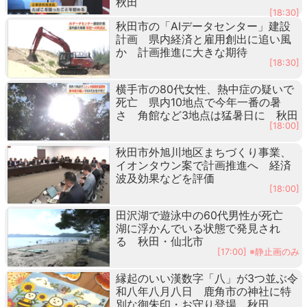
秋田
[18:30]
秋田市の「AIデータセンター」建設
計画 県内経済と雇用創出に追い風
か 計画推進に大きな期待
[18:30]
横手市の80代女性、熱中症の疑いで
死亡 県内10地点で今年一番の暑
さ 角館など3地点は猛暑日に 秋田
[18:00]
秋田市外旭川地区まちづくり事業、
イオンタウン案で計画推進へ 経済
波及効果などを評価
[18:00]
田沢湖で遊泳中の60代男性が死亡
湖に浮かんでいる状態で発見され
る 秋田・仙北市
[17:00] ※静止画のみ
縁起のいい漢数字「八」が3つ並ぶ令
和八年八月八日 鹿角市の神社に特
別な御朱印・お守り登場 秋田