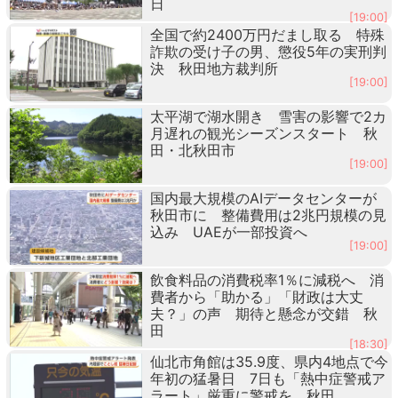
日
[19:00]
全国で約2400万円だまし取る 特殊
詐欺の受け子の男、懲役5年の実刑判
決 秋田地方裁判所
[19:00]
太平湖で湖水開き 雪害の影響で2カ
月遅れの観光シーズンスタート 秋
田・北秋田市
[19:00]
国内最大規模のAIデータセンターが
秋田市に 整備費用は2兆円規模の見
込み UAEが一部投資へ
[19:00]
飲食料品の消費税率1％に減税へ 消
費者から「助かる」「財政は大丈
夫？」の声 期待と懸念が交錯 秋
田
[18:30]
仙北市角館は35.9度、県内4地点で今
年初の猛暑日 7日も「熱中症警戒ア
ラート」厳重に警戒を 秋田