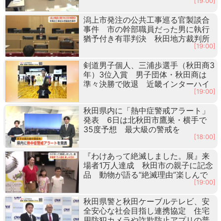
[19:00]
潟上市発注の公共工事巡る官製談合
事件 市の幹部職員だった男に執行
猶予付き有罪判決 秋田地方裁判所
[19:00]
剣道男子個人、三浦歩選手（秋田商3
年）3位入賞 男子団体・秋田商は
準々決勝で敗退 近畿インターハイ
[19:00]
秋田県内に「熱中症警戒アラート」
発表 6日は北秋田市鷹巣・横手で
35度予想 最大級の警戒を
[18:00]
『わけあって絶滅しました。展』来
場者1万人達成 秋田市の親子に記念
品 動物が語る“絶滅理由”楽しんで
[19:00]
秋田県警と秋田ケーブルテレビ、安
全安心な社会目指し連携協定 住宅
用防犯カメラや詐欺防止アプリの普