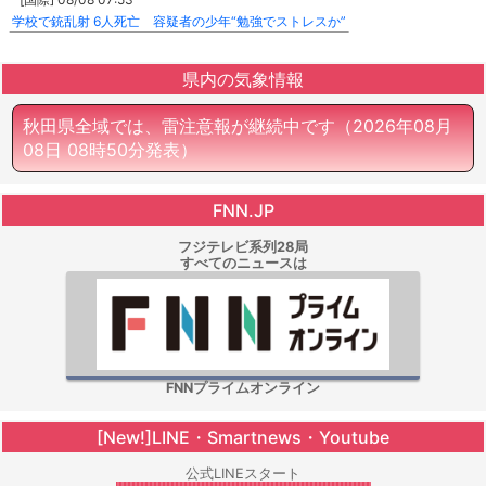
学校で銃乱射 6人死亡 容疑者の少年“勉強でストレスか”
県内の気象情報
秋田県全域では、雷注意報が継続中です
（2026年08月
08日 08時50分発表）
FNN.JP
フジテレビ系列28局
すべてのニュースは
FNNプライムオンライン
[New!]LINE・Smartnews・Youtube
公式LINEスタート