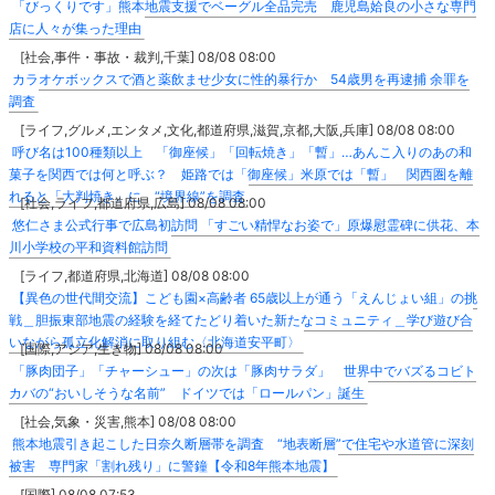
「びっくりです」熊本地震支援でベーグル全品完売 鹿児島姶良の小さな専門
店に人々が集った理由
[社会,事件・事故・裁判,千葉] 08/08 08:00
カラオケボックスで酒と薬飲ませ少女に性的暴行か 54歳男を再逮捕 余罪を
調査
[ライフ,グルメ,エンタメ,文化,都道府県,滋賀,京都,大阪,兵庫] 08/08 08:00
呼び名は100種類以上 「御座候」「回転焼き」「暫」…あんこ入りのあの和
菓子を関西では何と呼ぶ？ 姫路では「御座候」米原では「暫」 関西圏を離
れると「大判焼き」に “境界線”を調査
[社会,ライフ,都道府県,広島] 08/08 08:00
悠仁さま公式行事で広島初訪問 「すごい精悍なお姿で」原爆慰霊碑に供花、本
川小学校の平和資料館訪問
[ライフ,都道府県,北海道] 08/08 08:00
【異色の世代間交流】こども園×高齢者 65歳以上が通う「えんじょい組」の挑
戦＿胆振東部地震の経験を経てたどり着いた新たなコミュニティ＿学び遊び合
いながら孤立化解消に取り組む〈北海道安平町〉
[国際,アジア,生き物] 08/08 08:00
「豚肉団子」「チャーシュー」の次は「豚肉サラダ」 世界中でバズるコビト
カバの“おいしそうな名前” ドイツでは「ロールパン」誕生
[社会,気象・災害,熊本] 08/08 08:00
熊本地震引き起こした日奈久断層帯を調査 “地表断層”で住宅や水道管に深刻
被害 専門家「割れ残り」に警鐘【令和8年熊本地震】
[国際] 08/08 07:53