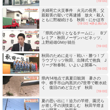
[19:00]
夫婦死亡火災事件 火元の長男、父
親殺害の疑いで再逮捕 放火・殺人
ともに黙秘続ける 秋田・にかほ市
[19:00] ※静止画のみ
「県民の誇りとなるチームに」 Bプ
レミア・秋田ノーザンハピネッツ、
上野経雄GMが就任
[19:00]
秋田のために走り・戦い・勝つ！ブ
ラウブリッツ秋田、出陣式で抱負 J
リーグ秋春制、いよいよ開幕へ
[19:00]
県内14地点で真夏日観測 暑さの
中、横手市山内黒沢の7世帯で断水続
く 復旧のめど立たず 秋田
[19:00]
夏の思い出に！迫力の竿燈、園児ら
が差し手の演技楽しむ 秋田竿燈ま
つり開幕へ 秋田市