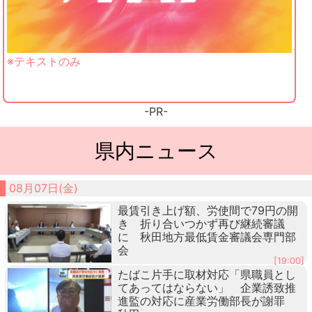
※テキストのみ
-PR-
県内ニュース
08月07日(金)
最賃引き上げ額、労使間で79円の開
き 折り合いつかず再び継続審議
に 秋田地方最低賃金審議会専門部
会
[19:00]
たばこ片手に取材対応「県職員とし
てあってはならない」 企業誘致推
進監の対応に産業労働部長が謝罪