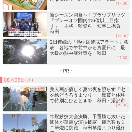
[17:00]
新シーズン開幕へ！ブラウブリッツ
「プレーオフ圏内の6位以上目指
す」 主将・監督ら、知事に抱負
秋田
[12:00]
2日連続の「熱中症警戒アラート」発
表 各地で午前中から真夏日に 最
大級の熱中症対策を 秋田
[11:30]
- PR -
08月06日(木)
美人画が優しく夏の夜を照らす「七
夕絵どうろうまつり」 鑑賞と体験
で特別なひとときを 秋田・湯沢市
[19:30]
竿燈妙技大会決勝、予選勝ち抜いた
団体が華麗な演技披露 観光客もミ
ニ竿燈に挑戦 秋田竿燈まつり最終