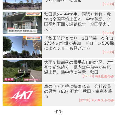
[18:00]
秋田県の小中学生、国語と算数・数
学は全国平均上回る 中学英語、全
国平均下回り課題残す 全国学力テ
スト
[18:00]
「秋田竿燈まつり」3日開幕 今年は
273本の竿燈が参加 ドローン500機
によるショーも見どころ
[18:00]
大雨で橋崩落の横手市山内地区、7世
帯で断水続く 県内は午前中から気
温上昇、熱中症に注意 秋田
[12:30] ※静止画のみ
車のドアと柱に挟まれる 会社役員
の男性（80）死亡 秋田・由利本荘
市
[12:30] ※テキストのみ
-PR-