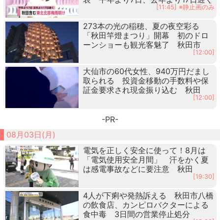
[11:45] ※静止画のみ
273本の光の稲穂、夏の夜空彩る
「秋田竿燈まつり」開幕 初のドロ
ーンショーも観光客魅了 秋田市
[12:00]
大仙市の60代女性、940万円だまし
取られる 投資金移動の手数料や保
証金要求され現金振り込む 秋田
[12:00]
-PR-
08月03日(月)
電気を正しく安全に使って！8月は
「電気使用安全月間」 汗をかく夏
は感電事故などに要注意 秋田
[19:30]
4人が下痢や発熱訴える 秋田市八橋
の飲食店、カンピロバクターによる
食中毒 3日間の営業停止処分