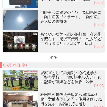
[18:00]
内陸中心に猛暑の予想 秋田県内に
「熱中症警戒アラート」 熱中症に
最大級の警戒を
[12:00]
あでやかな美人画の絵灯籠、夜の街
を照らす 湯沢市伝統の「七夕絵ど
うろうまつり」7日まで 秋田
[12:00]
-PR-
08月05日(水)
警察官としての知識・心構え学ぶ
「警察学校」 100期生75人ととも
に記者が訓練などを体験 秋田
[19:00]
秋田県の最低賃金改定へ審議本格
化 労働者側1151円・使用者側1072
円を提示 結論は持ち越し