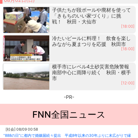
子供たちが段ボールや廃材を使って
「きもちのいい家づくり」に挑
戦！ 秋田・大仙市
[18:00]
冷たいビールに料理！ 飲食を楽し
みながら夏まつりを応援 秋田市
[18:00]
横手市にレベル4土砂災害危険警報
南部中心に雨降り続く 秋田・横手
市
[12:00]
-PR-
FNN全国ニュース
[社会] 08/09 00:58
“888の日”に都内で婚姻届続々提出 平成8年以来の30年ぶりに末広がりで縁