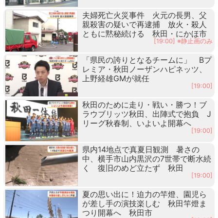
夫婦死亡火災事件 火元の長男、父
親殺害の疑いで再逮捕 放火・殺人
ともに黙秘続ける 秋田・にかほ市
[19:00] ※静止画のみ
「県民の誇りとなるチームに」 Bプ
レミア・秋田ノーザンハピネッツ、
上野経雄GMが就任
[19:00]
秋田のために走り・戦い・勝つ！ブ
ラウブリッツ秋田、出陣式で抱負 J
リーグ秋春制、いよいよ開幕へ
[19:00]
県内14地点で真夏日観測 暑さの
中、横手市山内黒沢の7世帯で断水続
く 復旧のめど立たず 秋田
[19:00]
夏の思い出に！迫力の竿燈、園児ら
が差し手の演技楽しむ 秋田竿燈ま
つり開幕へ 秋田市