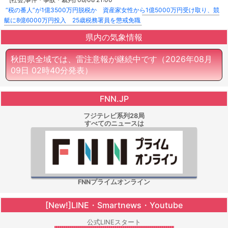
“税の番人”が1億3500万円脱税か 資産家女性から1億5000万円受け取り、競
艇に8億6000万円投入 25歳税務署員を懲戒免職
県内の気象情報
秋田県全域では、雷注意報が継続中です
（2026年08月
09日 02時40分発表）
FNN.JP
フジテレビ系列28局
すべてのニュースは
FNNプライムオンライン
[New!]LINE・Smartnews・Youtube
公式LINEスタート