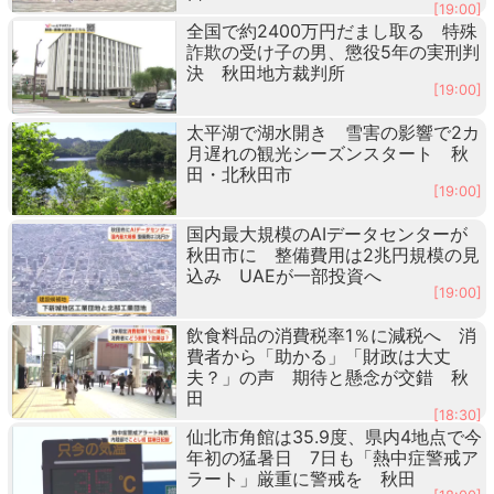
[19:00]
全国で約2400万円だまし取る 特殊
詐欺の受け子の男、懲役5年の実刑判
決 秋田地方裁判所
[19:00]
太平湖で湖水開き 雪害の影響で2カ
月遅れの観光シーズンスタート 秋
田・北秋田市
[19:00]
国内最大規模のAIデータセンターが
秋田市に 整備費用は2兆円規模の見
込み UAEが一部投資へ
[19:00]
飲食料品の消費税率1％に減税へ 消
費者から「助かる」「財政は大丈
夫？」の声 期待と懸念が交錯 秋
田
[18:30]
仙北市角館は35.9度、県内4地点で今
年初の猛暑日 7日も「熱中症警戒ア
ラート」厳重に警戒を 秋田