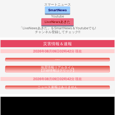
スマートニュース
SmartNews
Youtube
LiveNewsあきた
「LiveNewsあきた」をSmartNews＆Youtubeでも!
チャンネル登録してチェック!!
災害情報＆速報
2026年08月09日02時42分 現在
---
地震情報リアルタイム
【詳細情報はクリック】
2026年08月09日02時42分 現在
ニュース速報はありません