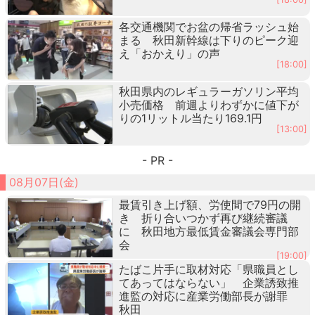
各交通機関でお盆の帰省ラッシュ始
まる 秋田新幹線は下りのピーク迎
え「おかえり」の声
[18:00]
秋田県内のレギュラーガソリン平均
小売価格 前週よりわずかに値下が
りの1リットル当たり169.1円
[13:00]
- PR -
08月07日(金)
最賃引き上げ額、労使間で79円の開
き 折り合いつかず再び継続審議
に 秋田地方最低賃金審議会専門部
会
[19:00]
たばこ片手に取材対応「県職員とし
てあってはならない」 企業誘致推
進監の対応に産業労働部長が謝罪
秋田