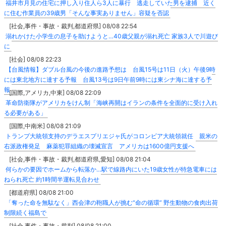
福井市月見の住宅に押し入り住人ら3人に暴行 逃走していた男を逮捕 近く
に住む作業員の39歳男「そんな事実ありません」容疑を否認
[社会,事件・事故・裁判,都道府県] 08/08 22:54
溺れかけた小学生の息子を助けようと…40歳父親が溺れ死亡 家族3人で川遊び
に
[社会] 08/08 22:23
【台風情報】ダブル台風の今後の進路予想は 台風15号は11日（火）午後9時
には東北地方に達する予報 台風13号は9日午前9時には東シナ海に達する予
報
[国際,アメリカ,中東] 08/08 22:09
革命防衛隊がアメリカをけん制「海峡再開はイランの条件を全面的に受け入れ
る必要がある」
[国際,中南米] 08/08 21:09
トランプ大統領支持のデラエスプリエジャ氏がコロンビア大統領就任 親米の
右派政権発足 麻薬犯罪組織の壊滅宣言 アメリカは1600億円支援へ
[社会,事件・事故・裁判,都道府県,愛知] 08/08 21:04
何らかの要因でホームから転落か…駅で線路内にいた19歳女性が特急電車には
ねられ死亡 約1時間半運転見合わせ
[都道府県] 08/08 21:00
「奪った命を無駄なく」西会津の鞄職人が挑む“命の循環” 野生動物の食肉出荷
制限続く福島で
[社会,事件・事故・裁判] 08/08 21:00