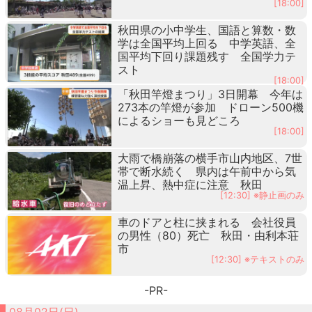
[18:00]
秋田県の小中学生、国語と算数・数
学は全国平均上回る 中学英語、全
国平均下回り課題残す 全国学力テ
スト
[18:00]
「秋田竿燈まつり」3日開幕 今年は
273本の竿燈が参加 ドローン500機
によるショーも見どころ
[18:00]
大雨で橋崩落の横手市山内地区、7世
帯で断水続く 県内は午前中から気
温上昇、熱中症に注意 秋田
[12:30] ※静止画のみ
車のドアと柱に挟まれる 会社役員
の男性（80）死亡 秋田・由利本荘
市
[12:30] ※テキストのみ
-PR-
08月02日(日)