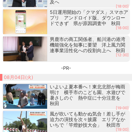
及へ
[18:00]
5日運用開始の「クマダス」スマホア
プリ アンドロイド版、ダウンロー
ドできず 県が原因調査中 秋田
[18:00]
男鹿市の商工関係者、船川港の港湾
機能強化を知事に要望 洋上風力関
連事業活性化への役割向上へ 秋田
[12:30]
-PR-
08月04日(火)
いよいよ夏本番へ！東北北部が梅雨
明け 横手市のこども園、水遊びで
暑さしのぐ 熱中症に十分注意を
秋田
[19:00]
風が吹いても動かぬ気合！差し手が
迫力の演技を次々披露 エリアなか
いちで「竿燈妙技大会」 秋田市
[19:00]