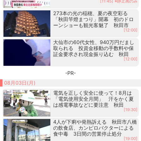
[11:45] ※静止画のみ
273本の光の稲穂、夏の夜空彩る
「秋田竿燈まつり」開幕 初のドロ
ーンショーも観光客魅了 秋田市
[12:00]
大仙市の60代女性、940万円だまし
取られる 投資金移動の手数料や保
証金要求され現金振り込む 秋田
[12:00]
-PR-
08月03日(月)
電気を正しく安全に使って！8月は
「電気使用安全月間」 汗をかく夏
は感電事故などに要注意 秋田
[19:30]
4人が下痢や発熱訴える 秋田市八橋
の飲食店、カンピロバクターによる
食中毒 3日間の営業停止処分
[19:00]