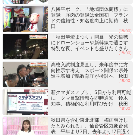
八幡平ポーク、「地域団体商標」に
登録 豚肉の登録は全国初 ブラン
ドの信頼性・知名度向上に期待 秋
田
[18:00]
「秋田竿燈まつり」開幕 光の稲穂
にドローンショーや新幹線で過ごす
特別な夜、イベントも盛りだくさん
[18:00]
高校入試制度見直し、来年度中に方
向性示す考え スポーツ関係の県外
進学増加で県教育庁が検討へ 秋田
[18:00]
新クマダスアプリ、5日から利用可能
に クマ目撃情報を即時通知 鈴木
知事、積極的な利用呼びかけ 秋田
[18:00]
秋田県を含む東北北部「梅雨明けし
たとみられる」、仙台管区気象台発
表 平年より7日、去年より17日遅く