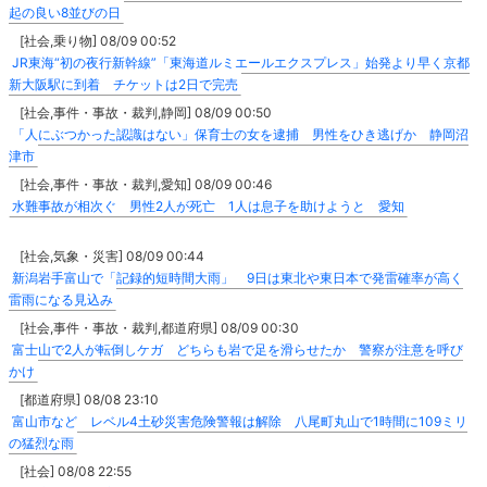
起の良い8並びの日
[社会,乗り物] 08/09 00:52
JR東海“初の夜行新幹線”「東海道ルミエールエクスプレス」始発より早く京都
新大阪駅に到着 チケットは2日で完売
[社会,事件・事故・裁判,静岡] 08/09 00:50
「人にぶつかった認識はない」保育士の女を逮捕 男性をひき逃げか 静岡沼
津市
[社会,事件・事故・裁判,愛知] 08/09 00:46
水難事故が相次ぐ 男性2人が死亡 1人は息子を助けようと 愛知
[社会,気象・災害] 08/09 00:44
新潟岩手富山で「記録的短時間大雨」 9日は東北や東日本で発雷確率が高く
雷雨になる見込み
[社会,事件・事故・裁判,都道府県] 08/09 00:30
富士山で2人が転倒しケガ どちらも岩で足を滑らせたか 警察が注意を呼び
かけ
[都道府県] 08/08 23:10
富山市など レベル4土砂災害危険警報は解除 八尾町丸山で1時間に109ミリ
の猛烈な雨
[社会] 08/08 22:55