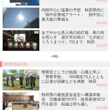
[18:00]
内陸中心に猛暑の予想 秋田県内に
「熱中症警戒アラート」 熱中症に
最大級の警戒を
[12:00]
あでやかな美人画の絵灯籠、夜の街
を照らす 湯沢市伝統の「七夕絵ど
うろうまつり」7日まで 秋田
[12:00]
-PR-
08月05日(水)
警察官としての知識・心構え学ぶ
「警察学校」 100期生75人ととも
に記者が訓練などを体験 秋田
[19:00]
秋田県の最低賃金改定へ審議本格
化 労働者側1151円・使用者側1072
円を提示 結論は持ち越し
[19:00]