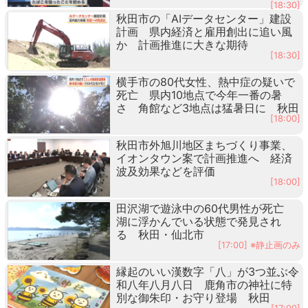
[18:30]
秋田市の「AIデータセンター」建設
計画 県内経済と雇用創出に追い風
か 計画推進に大きな期待
[18:30]
横手市の80代女性、熱中症の疑いで
死亡 県内10地点で今年一番の暑
さ 角館など3地点は猛暑日に 秋田
[18:00]
秋田市外旭川地区まちづくり事業、
イオンタウン案で計画推進へ 経済
波及効果などを評価
[18:00]
田沢湖で遊泳中の60代男性が死亡
湖に浮かんでいる状態で発見され
る 秋田・仙北市
[17:00] ※静止画のみ
縁起のいい漢数字「八」が3つ並ぶ令
和八年八月八日 鹿角市の神社に特
別な御朱印・お守り登場 秋田