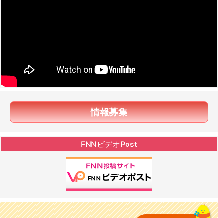
情報募集
FNNビデオPost