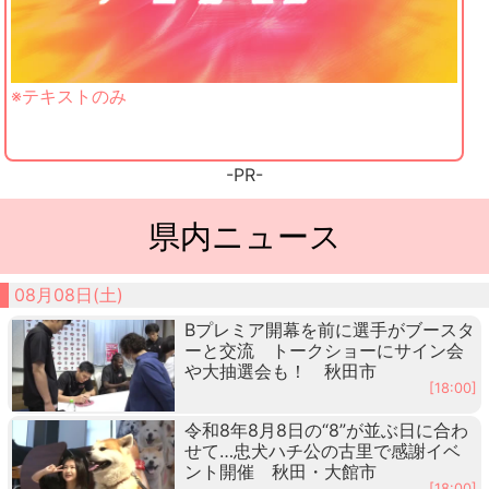
※テキストのみ
-PR-
県内ニュース
08月08日(土)
Bプレミア開幕を前に選手がブースタ
ーと交流 トークショーにサイン会
や大抽選会も！ 秋田市
[18:00]
令和8年8月8日の“8”が並ぶ日に合わ
せて…忠犬ハチ公の古里で感謝イベ
ント開催 秋田・大館市
[18:00]