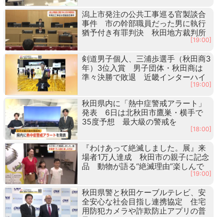
潟上市発注の公共工事巡る官製談合
事件 市の幹部職員だった男に執行
猶予付き有罪判決 秋田地方裁判所
[19:00]
剣道男子個人、三浦歩選手（秋田商3
年）3位入賞 男子団体・秋田商は
準々決勝で敗退 近畿インターハイ
[19:00]
秋田県内に「熱中症警戒アラート」
発表 6日は北秋田市鷹巣・横手で
35度予想 最大級の警戒を
[18:00]
『わけあって絶滅しました。展』来
場者1万人達成 秋田市の親子に記念
品 動物が語る“絶滅理由”楽しんで
[19:00]
秋田県警と秋田ケーブルテレビ、安
全安心な社会目指し連携協定 住宅
用防犯カメラや詐欺防止アプリの普