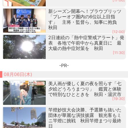
[17:00]
新シーズン開幕へ！ブラウブリッツ
「プレーオフ圏内の6位以上目指
す」 主将・監督ら、知事に抱負
秋田
[12:00]
2日連続の「熱中症警戒アラート」発
表 各地で午前中から真夏日に 最
大級の熱中症対策を 秋田
[11:30]
-PR-
08月06日(木)
美人画が優しく夏の夜を照らす「七
夕絵どうろうまつり」 鑑賞と体験
で特別なひとときを 秋田・湯沢市
[19:30]
竿燈妙技大会決勝、予選勝ち抜いた
団体が華麗な演技披露 観光客もミ
ニ竿燈に挑戦 秋田竿燈まつり最終
日