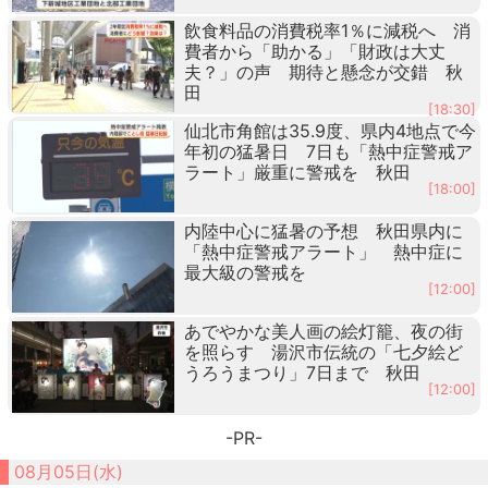
飲食料品の消費税率1％に減税へ 消
費者から「助かる」「財政は大丈
夫？」の声 期待と懸念が交錯 秋
田
[18:30]
仙北市角館は35.9度、県内4地点で今
年初の猛暑日 7日も「熱中症警戒ア
ラート」厳重に警戒を 秋田
[18:00]
内陸中心に猛暑の予想 秋田県内に
「熱中症警戒アラート」 熱中症に
最大級の警戒を
[12:00]
あでやかな美人画の絵灯籠、夜の街
を照らす 湯沢市伝統の「七夕絵ど
うろうまつり」7日まで 秋田
[12:00]
-PR-
08月05日(水)