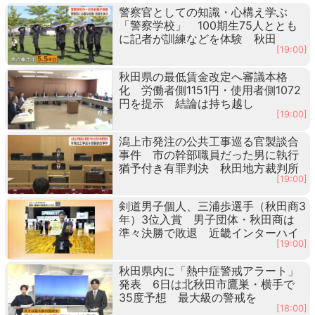
警察官としての知識・心構え学ぶ
「警察学校」 100期生75人ととも
に記者が訓練などを体験 秋田
[19:00]
秋田県の最低賃金改定へ審議本格
化 労働者側1151円・使用者側1072
円を提示 結論は持ち越し
[19:00]
潟上市発注の公共工事巡る官製談合
事件 市の幹部職員だった男に執行
猶予付き有罪判決 秋田地方裁判所
[19:00]
剣道男子個人、三浦歩選手（秋田商3
年）3位入賞 男子団体・秋田商は
準々決勝で敗退 近畿インターハイ
[19:00]
秋田県内に「熱中症警戒アラート」
発表 6日は北秋田市鷹巣・横手で
35度予想 最大級の警戒を
[18:00]