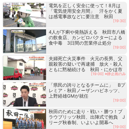
電気を正しく安全に使って！8月は
「電気使用安全月間」 汗をかく夏
は感電事故などに要注意 秋田
[19:30]
4人が下痢や発熱訴える 秋田市八橋
の飲食店、カンピロバクターによる
食中毒 3日間の営業停止処分
[19:00]
夫婦死亡火災事件 火元の長男、父
親殺害の疑いで再逮捕 放火・殺人
ともに黙秘続ける 秋田・にかほ市
[19:00] ※静止画のみ
「県民の誇りとなるチームに」 Bプ
レミア・秋田ノーザンハピネッツ、
上野経雄GMが就任
[19:00]
秋田のために走り・戦い・勝つ！ブ
ラウブリッツ秋田、出陣式で抱負 J
リーグ秋春制、いよいよ開幕へ
[19:00]