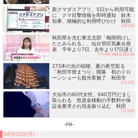
新クマダスアプリ、5日から利用可能
に クマ目撃情報を即時通知 鈴木
知事、積極的な利用呼びかけ 秋田
[18:00]
秋田県を含む東北北部「梅雨明けし
たとみられる」、仙台管区気象台発
表 平年より7日、去年より17日遅く
[11:45] ※静止画のみ
273本の光の稲穂、夏の夜空彩る
「秋田竿燈まつり」開幕 初のドロ
ーンショーも観光客魅了 秋田市
[12:00]
大仙市の60代女性、940万円だまし
取られる 投資金移動の手数料や保
証金要求され現金振り込む 秋田
[12:00]
-PR-
08月03日(月)