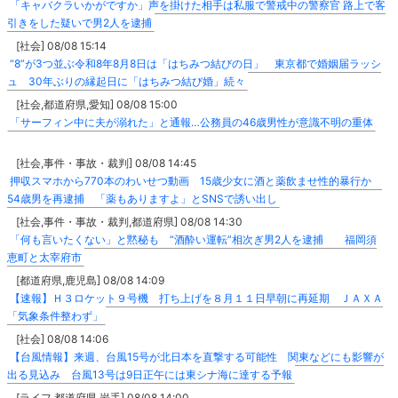
「キャバクラいかがですか」声を掛けた相手は私服で警戒中の警察官 路上で客
引きをした疑いで男2人を逮捕
[社会] 08/08 15:14
“8”が3つ並ぶ令和8年8月8日は「はちみつ結びの日」 東京都で婚姻届ラッシ
ュ 30年ぶりの縁起日に「はちみつ結び婚」続々
[社会,都道府県,愛知] 08/08 15:00
「サーフィン中に夫が溺れた」と通報…公務員の46歳男性が意識不明の重体
[社会,事件・事故・裁判] 08/08 14:45
押収スマホから770本のわいせつ動画 15歳少女に酒と薬飲ませ性的暴行か
54歳男を再逮捕 「薬もありますよ」とSNSで誘い出し
[社会,事件・事故・裁判,都道府県] 08/08 14:30
「何も言いたくない」と黙秘も “酒酔い運転”相次ぎ男2人を逮捕 福岡須
恵町と太宰府市
[都道府県,鹿児島] 08/08 14:09
【速報】Ｈ３ロケット９号機 打ち上げを８月１１日早朝に再延期 ＪＡＸＡ
「気象条件整わず」
[社会] 08/08 14:06
【台風情報】来週、台風15号が北日本を直撃する可能性 関東などにも影響が
出る見込み 台風13号は9日正午には東シナ海に達する予報
[ライフ,都道府県,岩手] 08/08 14:00