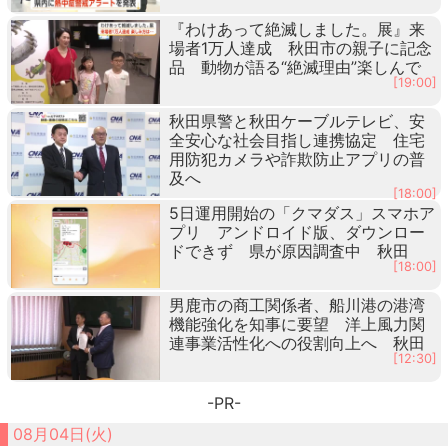
『わけあって絶滅しました。展』来
場者1万人達成 秋田市の親子に記念
品 動物が語る“絶滅理由”楽しんで
[19:00]
秋田県警と秋田ケーブルテレビ、安
全安心な社会目指し連携協定 住宅
用防犯カメラや詐欺防止アプリの普
及へ
[18:00]
5日運用開始の「クマダス」スマホア
プリ アンドロイド版、ダウンロー
ドできず 県が原因調査中 秋田
[18:00]
男鹿市の商工関係者、船川港の港湾
機能強化を知事に要望 洋上風力関
連事業活性化への役割向上へ 秋田
[12:30]
-PR-
08月04日(火)