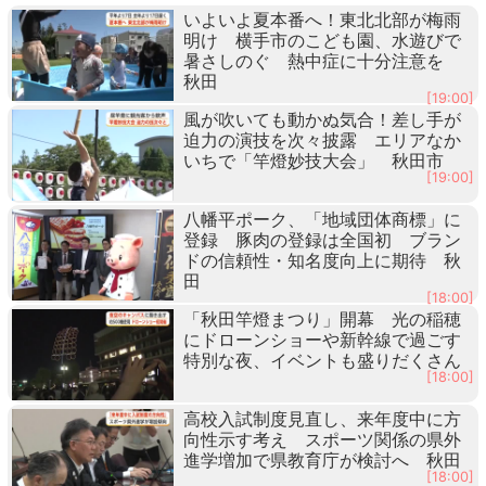
いよいよ夏本番へ！東北北部が梅雨
明け 横手市のこども園、水遊びで
暑さしのぐ 熱中症に十分注意を
秋田
[19:00]
風が吹いても動かぬ気合！差し手が
迫力の演技を次々披露 エリアなか
いちで「竿燈妙技大会」 秋田市
[19:00]
八幡平ポーク、「地域団体商標」に
登録 豚肉の登録は全国初 ブラン
ドの信頼性・知名度向上に期待 秋
田
[18:00]
「秋田竿燈まつり」開幕 光の稲穂
にドローンショーや新幹線で過ごす
特別な夜、イベントも盛りだくさん
[18:00]
高校入試制度見直し、来年度中に方
向性示す考え スポーツ関係の県外
進学増加で県教育庁が検討へ 秋田
[18:00]