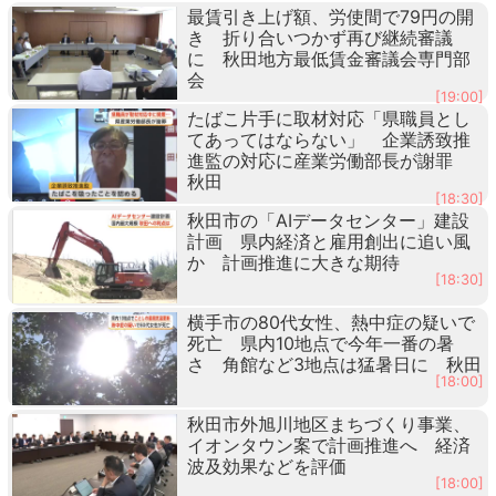
最賃引き上げ額、労使間で79円の開
き 折り合いつかず再び継続審議
に 秋田地方最低賃金審議会専門部
会
[19:00]
たばこ片手に取材対応「県職員とし
てあってはならない」 企業誘致推
進監の対応に産業労働部長が謝罪
秋田
[18:30]
秋田市の「AIデータセンター」建設
計画 県内経済と雇用創出に追い風
か 計画推進に大きな期待
[18:30]
横手市の80代女性、熱中症の疑いで
死亡 県内10地点で今年一番の暑
さ 角館など3地点は猛暑日に 秋田
[18:00]
秋田市外旭川地区まちづくり事業、
イオンタウン案で計画推進へ 経済
波及効果などを評価
[18:00]