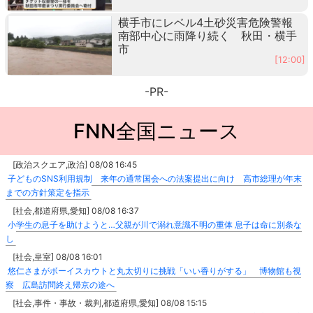
横手市にレベル4土砂災害危険警報
南部中心に雨降り続く 秋田・横手
市
[12:00]
-PR-
FNN全国ニュース
[政治スクエア,政治] 08/08 16:45
子どものSNS利用規制 来年の通常国会への法案提出に向け 高市総理が年末
までの方針策定を指示
[社会,都道府県,愛知] 08/08 16:37
小学生の息子を助けようと…父親が川で溺れ意識不明の重体 息子は命に別条な
し
[社会,皇室] 08/08 16:01
悠仁さまがボーイスカウトと丸太切りに挑戦「いい香りがする」 博物館も視
察 広島訪問終え帰京の途へ
[社会,事件・事故・裁判,都道府県,愛知] 08/08 15:15