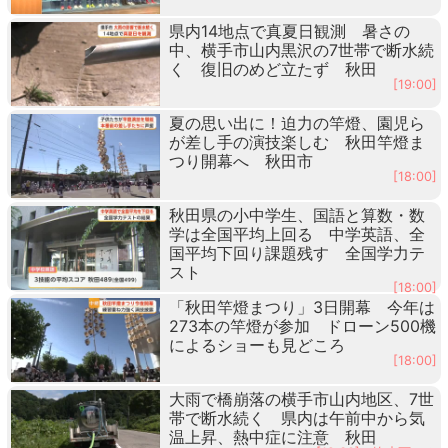
県内14地点で真夏日観測 暑さの
中、横手市山内黒沢の7世帯で断水続
く 復旧のめど立たず 秋田
[19:00]
夏の思い出に！迫力の竿燈、園児ら
が差し手の演技楽しむ 秋田竿燈ま
つり開幕へ 秋田市
[18:00]
秋田県の小中学生、国語と算数・数
学は全国平均上回る 中学英語、全
国平均下回り課題残す 全国学力テ
スト
[18:00]
「秋田竿燈まつり」3日開幕 今年は
273本の竿燈が参加 ドローン500機
によるショーも見どころ
[18:00]
大雨で橋崩落の横手市山内地区、7世
帯で断水続く 県内は午前中から気
温上昇、熱中症に注意 秋田