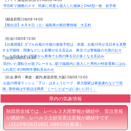
雫石町で捕獲のクマ 民家に何度も侵入した個体とDNA型一致 岩手県
[都道府県] 08/08 14:00
【熊出没】８月８日（土）福島県の熊目撃情報 大玉村
[社会] 08/08 13:50
【台風情報】ダブル台風の今後の進路予想は 来週、台風15号が北日本を直撃
する可能性 関東などにも影響が出る見込み 東北では警報級の大雨のおそ
れ お盆休み中は関東から東海でも雨の降る日が多くなる見込み
[社会] 08/08 13:49
気付いた運転士が急ブレーキも…駅で線路内に進入した男性が特急電車にはね
られ死亡 約1時間半運転見合わせ
[社会,事件・事故・裁判,都道府県,大阪] 08/08 13:00
お盆の帰省ラッシュ「下り」はきょうピーク 新大阪駅は家族連れなどで混
雑…新幹線は午前ほぼ満席「じーじとばーばに会いに行く」
県内の気象情報
秋田県全域では、レベル３大雨警報が継続中、雷注意報
が継続中、レベル２土砂災害注意報が継続中です
（2026年08月08日 16時50分発表）