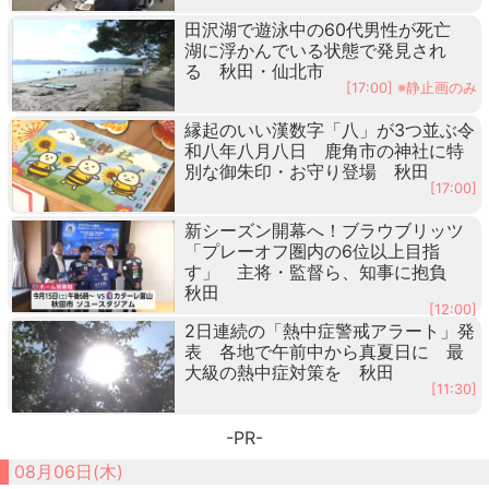
田沢湖で遊泳中の60代男性が死亡
湖に浮かんでいる状態で発見され
る 秋田・仙北市
[17:00] ※静止画のみ
縁起のいい漢数字「八」が3つ並ぶ令
和八年八月八日 鹿角市の神社に特
別な御朱印・お守り登場 秋田
[17:00]
新シーズン開幕へ！ブラウブリッツ
「プレーオフ圏内の6位以上目指
す」 主将・監督ら、知事に抱負
秋田
[12:00]
2日連続の「熱中症警戒アラート」発
表 各地で午前中から真夏日に 最
大級の熱中症対策を 秋田
[11:30]
-PR-
08月06日(木)