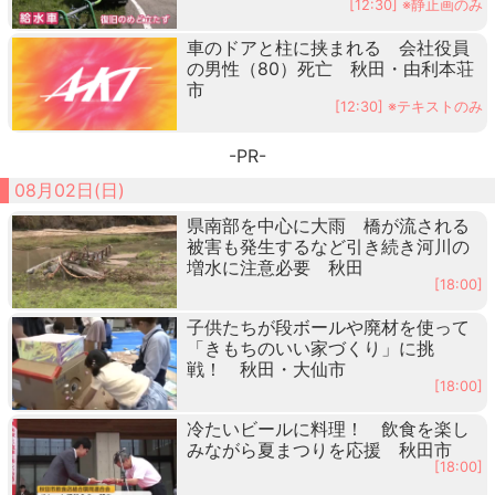
[12:30] ※静止画のみ
車のドアと柱に挟まれる 会社役員
の男性（80）死亡 秋田・由利本荘
市
[12:30] ※テキストのみ
-PR-
08月02日(日)
県南部を中心に大雨 橋が流される
被害も発生するなど引き続き河川の
増水に注意必要 秋田
[18:00]
子供たちが段ボールや廃材を使って
「きもちのいい家づくり」に挑
戦！ 秋田・大仙市
[18:00]
冷たいビールに料理！ 飲食を楽し
みながら夏まつりを応援 秋田市
[18:00]