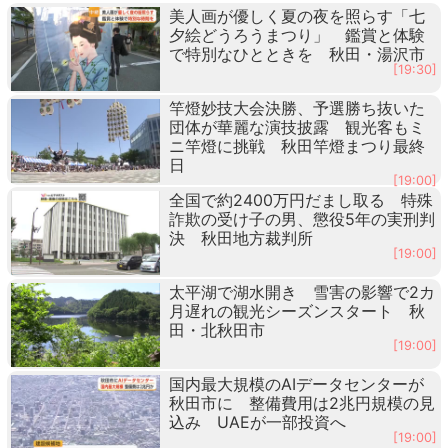
美人画が優しく夏の夜を照らす「七
夕絵どうろうまつり」 鑑賞と体験
で特別なひとときを 秋田・湯沢市
[19:30]
竿燈妙技大会決勝、予選勝ち抜いた
団体が華麗な演技披露 観光客もミ
ニ竿燈に挑戦 秋田竿燈まつり最終
日
[19:00]
全国で約2400万円だまし取る 特殊
詐欺の受け子の男、懲役5年の実刑判
決 秋田地方裁判所
[19:00]
太平湖で湖水開き 雪害の影響で2カ
月遅れの観光シーズンスタート 秋
田・北秋田市
[19:00]
国内最大規模のAIデータセンターが
秋田市に 整備費用は2兆円規模の見
込み UAEが一部投資へ
[19:00]