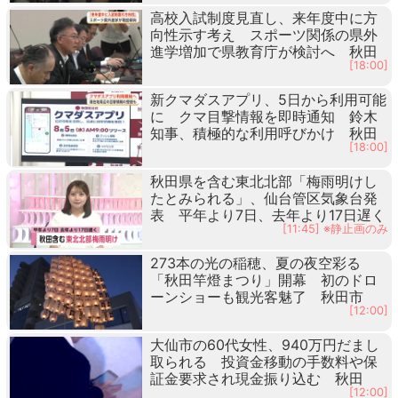
高校入試制度見直し、来年度中に方
向性示す考え スポーツ関係の県外
進学増加で県教育庁が検討へ 秋田
[18:00]
新クマダスアプリ、5日から利用可能
に クマ目撃情報を即時通知 鈴木
知事、積極的な利用呼びかけ 秋田
[18:00]
秋田県を含む東北北部「梅雨明けし
たとみられる」、仙台管区気象台発
表 平年より7日、去年より17日遅く
[11:45] ※静止画のみ
273本の光の稲穂、夏の夜空彩る
「秋田竿燈まつり」開幕 初のドロ
ーンショーも観光客魅了 秋田市
[12:00]
大仙市の60代女性、940万円だまし
取られる 投資金移動の手数料や保
証金要求され現金振り込む 秋田
[12:00]