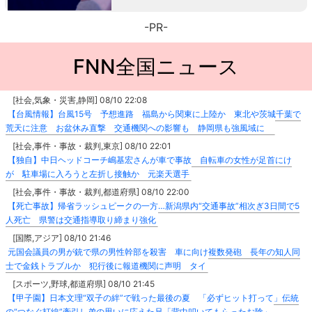
-PR-
FNN全国ニュース
[社会,気象・災害,静岡] 08/10 22:08
【台風情報】台風15号 予想進路 福島から関東に上陸か 東北や茨城千葉で
荒天に注意 お盆休み直撃 交通機関への影響も 静岡県も強風域に
[社会,事件・事故・裁判,東京] 08/10 22:01
【独自】中日ヘッドコーチ嶋基宏さんが車で事故 自転車の女性が足首にけ
が 駐車場に入ろうと左折し接触か 元楽天選手
[社会,事件・事故・裁判,都道府県] 08/10 22:00
【死亡事故】帰省ラッシュピークの一方…新潟県内“交通事故”相次ぎ3日間で5
人死亡 県警は交通指導取り締まり強化
[国際,アジア] 08/10 21:46
元国会議員の男が銃で県の男性幹部を殺害 車に向け複数発砲 長年の知人同
士で金銭トラブルか 犯行後に報道機関に声明 タイ
[スポーツ,野球,都道府県] 08/10 21:45
【甲子園】日本文理“双子の絆”で戦った最後の夏 「必ずヒット打って」伝統
の“つなぐ打線”牽引し弟の思いに応えた兄「背中叩いてもらったお陰」