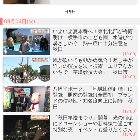
-PR-
08月04日(火)
いよいよ夏本番へ！東北北部が梅雨
明け 横手市のこども園、水遊びで
暑さしのぐ 熱中症に十分注意を
秋田
[19:00]
風が吹いても動かぬ気合！差し手が
迫力の演技を次々披露 エリアなか
いちで「竿燈妙技大会」 秋田市
[19:00]
八幡平ポーク、「地域団体商標」に
登録 豚肉の登録は全国初 ブラン
ドの信頼性・知名度向上に期待 秋
田
[18:00]
「秋田竿燈まつり」開幕 光の稲穂
にドローンショーや新幹線で過ごす
特別な夜、イベントも盛りだくさん
[18:00]