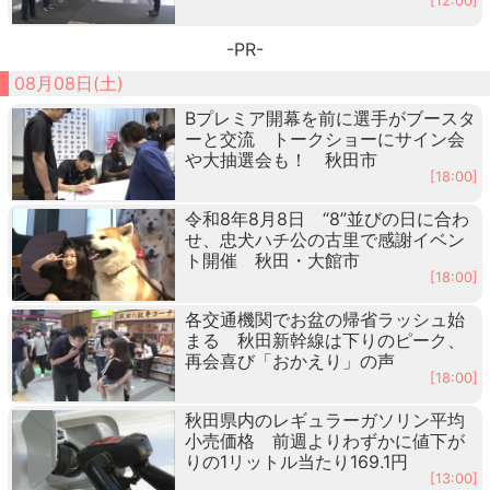
[12:00]
-PR-
08月08日(土)
Bプレミア開幕を前に選手がブースタ
ーと交流 トークショーにサイン会
や大抽選会も！ 秋田市
[18:00]
令和8年8月8日 “8”並びの日に合わ
せ、忠犬ハチ公の古里で感謝イベン
ト開催 秋田・大館市
[18:00]
各交通機関でお盆の帰省ラッシュ始
まる 秋田新幹線は下りのピーク、
再会喜び「おかえり」の声
[18:00]
秋田県内のレギュラーガソリン平均
小売価格 前週よりわずかに値下が
りの1リットル当たり169.1円
[13:00]