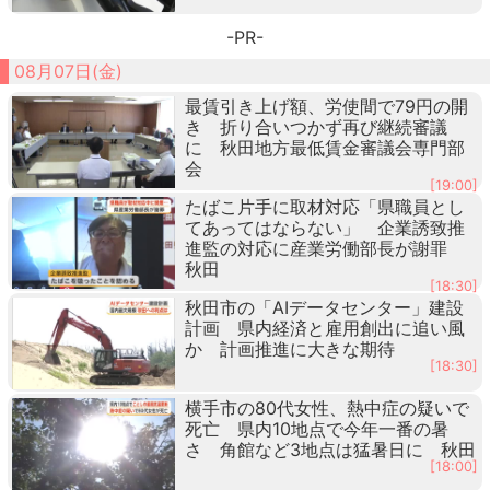
-PR-
08月07日(金)
最賃引き上げ額、労使間で79円の開
き 折り合いつかず再び継続審議
に 秋田地方最低賃金審議会専門部
会
[19:00]
たばこ片手に取材対応「県職員とし
てあってはならない」 企業誘致推
進監の対応に産業労働部長が謝罪
秋田
[18:30]
秋田市の「AIデータセンター」建設
計画 県内経済と雇用創出に追い風
か 計画推進に大きな期待
[18:30]
横手市の80代女性、熱中症の疑いで
死亡 県内10地点で今年一番の暑
さ 角館など3地点は猛暑日に 秋田
[18:00]