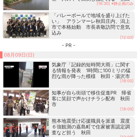
[16:30] ※静止画のみ
「バレーボールで地域を盛り上げた
い」 アランマーレ秋田庄内、潟上
市で本格始動 市長表敬訪問で意気
込み
[12:00]
- PR -
08月09日(日)
気象庁「記録的短時間大雨」に関す
る情報を発表 1時間に100ミリの猛
烈な雨が降った模様 秋田・湯沢市
[18:00]
知事が自ら街頭で移住促進PR 帰省
客に笑顔で声かけチラシ配布 秋田
市
[18:00]
熊本地震受け応援職員を派遣 震度
６強観測の嘉島町で住家被害認定調
査など担う 秋田