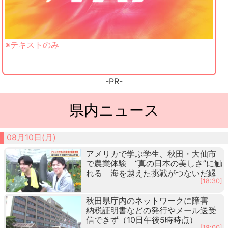
※テキストのみ
-PR-
県内ニュース
08月10日(月)
アメリカで学ぶ学生、秋田・大仙市
で農業体験 “真の日本の美しさ”に触
れる 海を越えた挑戦がつないだ縁
[18:30]
秋田県庁内のネットワークに障害
納税証明書などの発行やメール送受
信できず（10日午後5時時点）
[18:00]