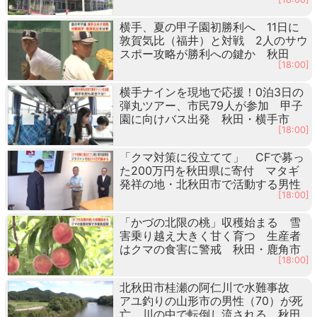
横手、夏の甲子園初勝利へ 11日に
敦賀気比（福井）と対戦 2人のサウ
スポー攻略が勝利への鍵か 秋田
[18:00]
横手ナインを現地で応援！0泊3日の
弾丸ツアー、市民79人が参加 甲子
園に向けバス出発 秋田・横手市
[18:00]
「クマ対策に役立てて」 CFで募っ
た200万円を秋田県に寄付 マタギ
発祥の地・北秋田市で活動する男性
[18:00]
「かづの北限の桃」収穫始まる 雪
害乗り越え大きく甘く育つ 生産者
はクマの食害に警戒 秋田・鹿角市
[18:00]
北秋田市桂瀬の阿仁川で水難事故
アユ釣りの山形市の男性（70）が死
亡 川の中で転倒し流される 秋田