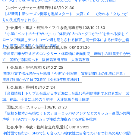
[スポーツ,サッカー,都道府県] 08/10 21:30
【J2新潟】新シーズン開幕も黒星スタート 大宮に0－1で敗れる「立ち上が
りの失点悔やまれる」
[社会,事件・事故・裁判,ライフ,生き物,都道府県] 08/10 21:30
「小屋にペットのヤギがいない」“体長約1.8mのヒグマがヤギを食べる姿をド
ローンで確認＿デントコーン畑も荒らされる被害＿同一個体による仕業か＿箱
わな設置し警戒続く北海道八雲町＞
[社会,事件・事故・裁判,都道府県,大阪] 08/10 21:30
普通乗用車が料金所のコンクリート構造物に正面衝突 運転手の55歳男性が死
亡 警察が原因調べる 阪神高速湾岸線 大阪高石市
[社会,気象・災害,熊本] 08/10 21:25
熊本地震で揺れ強かった地域「今後1か月程度、震度5弱以上の地震に注意」
震度7観測から11日で2週間【令和8年熊本地震】
[社会,気象・災害] 08/10 21:24
【台風情報】トリプル台風が日本近海に…台風15号列島横断でお盆直撃か 茨
城、福島、千葉に上陸の可能性 天達気象予報士解説
[国際,スポーツ,サッカー] 08/10 21:23
「信頼を根本から損なうもの」ヨーロッパやアジアなどのサッカー連盟が共同
声明 FIFAのワールドカップ権益売却案めぐる対応を批判
[社会,事件・事故・裁判,都道府県,愛知] 08/10 21:22
初対面で犯行か…SNSで知り合った19歳女性に自宅でわいせつ行為の疑い 消防