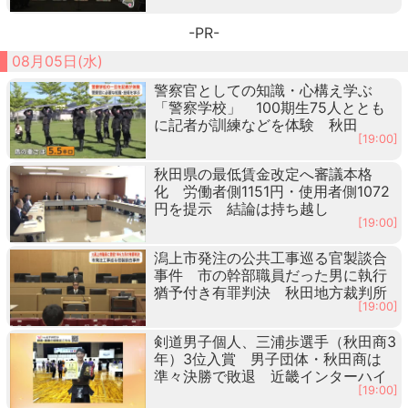
-PR-
08月05日(水)
警察官としての知識・心構え学ぶ
「警察学校」 100期生75人ととも
に記者が訓練などを体験 秋田
[19:00]
秋田県の最低賃金改定へ審議本格
化 労働者側1151円・使用者側1072
円を提示 結論は持ち越し
[19:00]
潟上市発注の公共工事巡る官製談合
事件 市の幹部職員だった男に執行
猶予付き有罪判決 秋田地方裁判所
[19:00]
剣道男子個人、三浦歩選手（秋田商3
年）3位入賞 男子団体・秋田商は
準々決勝で敗退 近畿インターハイ
[19:00]