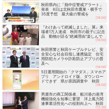
秋田県内に「熱中症警戒アラート」
発表 6日は北秋田市鷹巣・横手で
35度予想 最大級の警戒を
[18:00]
『わけあって絶滅しました。展』来
場者1万人達成 秋田市の親子に記念
品 動物が語る“絶滅理由”楽しんで
[19:00]
秋田県警と秋田ケーブルテレビ、安
全安心な社会目指し連携協定 住宅
用防犯カメラや詐欺防止アプリの普
及へ
[18:00]
5日運用開始の「クマダス」スマホア
プリ アンドロイド版、ダウンロー
ドできず 県が原因調査中 秋田
[18:00]
男鹿市の商工関係者、船川港の港湾
機能強化を知事に要望 洋上風力関
連事業活性化への役割向上へ 秋田
[12:30]