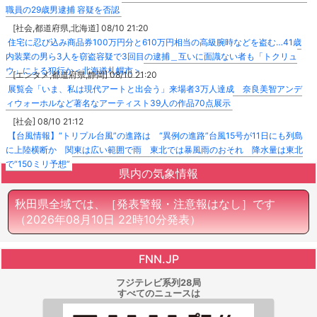
職員の29歳男逮捕 容疑を否認
[社会,都道府県,北海道] 08/10 21:20
住宅に忍び込み商品券100万円分と610万円相当の高級腕時などを盗む…41歳
内装業の男ら3人を窃盗容疑で3回目の逮捕＿互いに面識ない者も「トクリュ
ウ」による犯行か＜北海道札幌市＞
[エンタメ,都道府県,静岡] 08/10 21:20
展覧会「いま、私は現代アートと出会う」来場者3万人達成 奈良美智アンデ
ィウォーホルなど著名なアーティスト39人の作品70点展示
[社会] 08/10 21:12
【台風情報】“トリプル台風”の進路は “異例の進路”台風15号が11日にも列島
に上陸横断か 関東は広い範囲で雨 東北では暴風雨のおそれ 降水量は東北
で“150ミリ予想”
県内の気象情報
秋田県全域では、［発表警報・注意報はなし］です
（2026年08月10日 22時10分発表）
FNN.JP
フジテレビ系列28局
すべてのニュースは