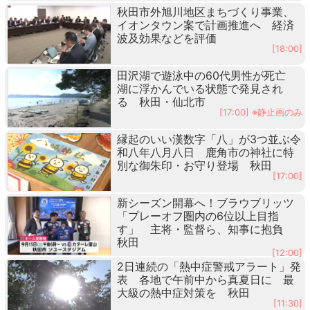
秋田市外旭川地区まちづくり事業、
イオンタウン案で計画推進へ 経済
波及効果などを評価
[18:00]
田沢湖で遊泳中の60代男性が死亡
湖に浮かんでいる状態で発見され
る 秋田・仙北市
[17:00] ※静止画のみ
縁起のいい漢数字「八」が3つ並ぶ令
和八年八月八日 鹿角市の神社に特
別な御朱印・お守り登場 秋田
[17:00]
新シーズン開幕へ！ブラウブリッツ
「プレーオフ圏内の6位以上目指
す」 主将・監督ら、知事に抱負
秋田
[12:00]
2日連続の「熱中症警戒アラート」発
表 各地で午前中から真夏日に 最
大級の熱中症対策を 秋田
[11:30]