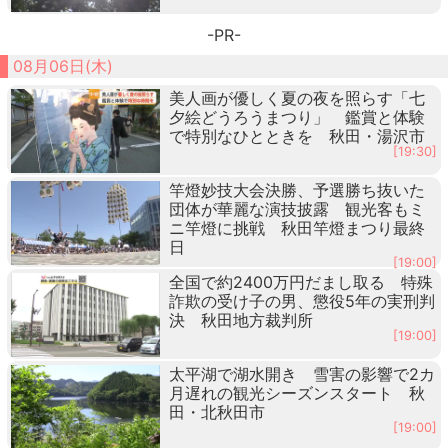
-PR-
08月06日(木)
美人画が優しく夏の夜を照らす「七
夕絵どうろうまつり」 鑑賞と体験
で特別なひとときを 秋田・湯沢市
[19:30]
竿燈妙技大会決勝、予選勝ち抜いた
団体が華麗な演技披露 観光客もミ
ニ竿燈に挑戦 秋田竿燈まつり最終
日
[19:00]
全国で約2400万円だまし取る 特殊
詐欺の受け子の男、懲役5年の実刑判
決 秋田地方裁判所
[19:00]
太平湖で湖水開き 雪害の影響で2カ
月遅れの観光シーズンスタート 秋
田・北秋田市
[19:00]