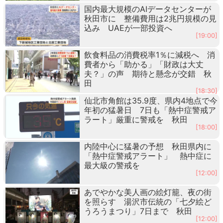
国内最大規模のAIデータセンターが
秋田市に 整備費用は2兆円規模の見
込み UAEが一部投資へ
[19:00]
飲食料品の消費税率1％に減税へ 消
費者から「助かる」「財政は大丈
夫？」の声 期待と懸念が交錯 秋
田
[18:30]
仙北市角館は35.9度、県内4地点で今
年初の猛暑日 7日も「熱中症警戒ア
ラート」厳重に警戒を 秋田
[18:00]
内陸中心に猛暑の予想 秋田県内に
「熱中症警戒アラート」 熱中症に
最大級の警戒を
[12:00]
あでやかな美人画の絵灯籠、夜の街
を照らす 湯沢市伝統の「七夕絵ど
うろうまつり」7日まで 秋田
[12:00]