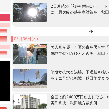
2日連続の「熱中症警戒アラート
に 最大級の熱中症対策を 秋
- PR -
08月06日(木)
美人画が優しく夏の夜を照らす
体験で特別なひとときを 秋田
竿燈妙技大会決勝、予選勝ち抜
もミニ竿燈に挑戦 秋田竿燈ま
全国で約2400万円だまし取る
実刑判決 秋田地方裁判所