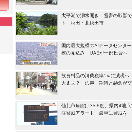
太平湖で湖水開き 雪害の影響で
ト 秋田・北秋田市
国内最大規模のAIデータセンタ
模の見込み UAEが一部投資へ
飲食料品の消費税率1％に減税へ
大丈夫？」の声 期待と懸念が
仙北市角館は35.9度、県内4地
症警戒アラート」厳重に警戒を