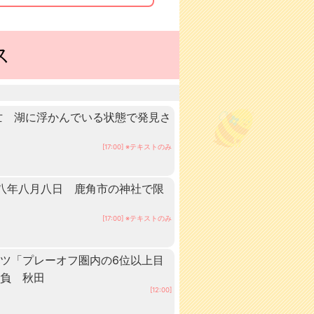
ス
亡 湖に浮かんでいる状態で発見さ
[17:00] ※テキストのみ
八年八月八日 鹿角市の神社で限
[17:00] ※テキストのみ
ツ「プレーオフ圏内の6位以上目
抱負 秋田
[12:00]