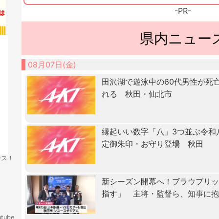
-PR-
県内ニュー
08月07日(金)
田沢湖で遊泳中の60代男性が死
れる 秋田・仙北市
縁起いい数字「八」3つ並ぶ令和
定御朱印・お守り登場 秋田
ース！
新シーズン開幕へ！ブラウブリッ
指す」 主将・監督ら、知事に
tube