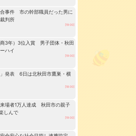
談合事件 市の幹部職員だった男に
方裁判所
[19:00]
商3年）3位入賞 男子団体・秋田
ターハイ
[19:00]
」発表 6日は北秋田市鷹巣・横
[18:00]
来場者1万人達成 秋田市の親子
”楽しんで
[19:00]
、安全安心な社会目指し連携協定