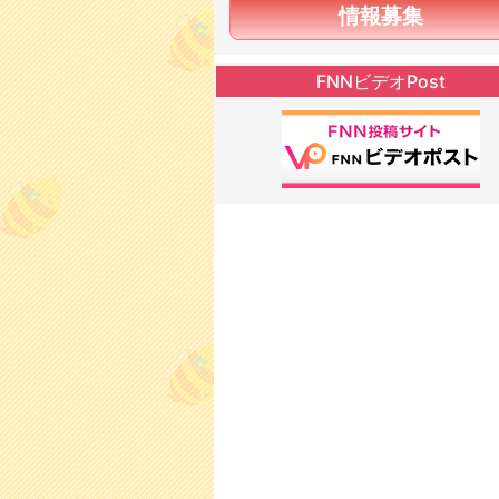
情報募集
FNNビデオPost