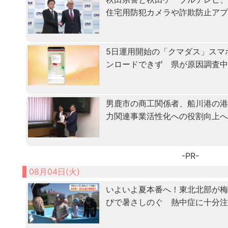
住宅用防犯カメラや詐欺防止ア
5日運用開始の「クマダス」スマ
ンロードできず 県が原因調査
男鹿市の商工関係者、船川港の
力関連事業活性化への役割向上
-PR-
08月04日(火)
いよいよ夏本番へ！東北北部が
びで暑さしのぐ 熱中症に十分