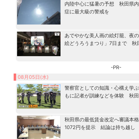
内陸中心に猛暑の予想 秋田県
症に最大級の警戒を
あでやかな美人画の絵灯籠、夜
絵どうろうまつり」7日まで 秋
-PR-
08月05日(水)
警察官としての知識・心構え学ぶ「
もに記者が訓練などを体験 秋
秋田県の最低賃金改定へ審議本格化
1072円を提示 結論は持ち越し