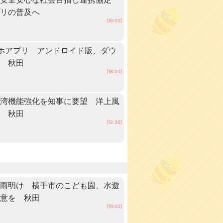
プリの普及へ
[18:00]
ホアプリ アンドロイド版、ダウ
中 秋田
[18:00]
港湾機能強化を知事に要望 洋上風
へ 秋田
[12:30]
梅雨明け 横手市のこども園、水遊
注意を 秋田
[19:00]