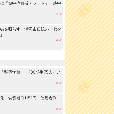
内に「熱中症警戒アラート」 熱中
[12:00]
の街を照らす 湯沢市伝統の「七夕
田
[12:00]
警察学校」 100期生75人とと
田
[19:00]
 労働者側1151円・使用者側
[19:00]