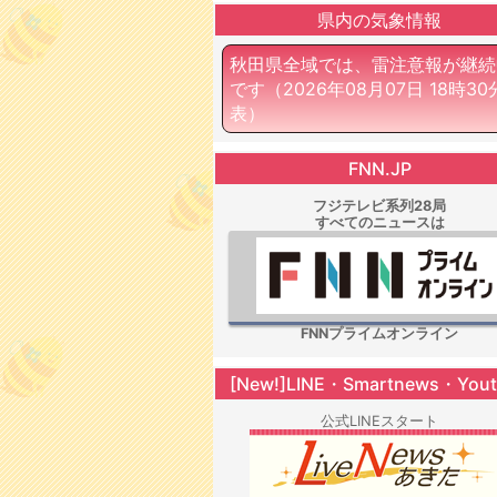
県内の気象情報
秋田県全域では、雷注意報が継続
です
（2026年08月07日 18時3
表）
FNN.JP
フジテレビ系列28局
すべてのニュースは
FNNプライムオンライン
[New!]LINE・Smartnews・You
公式LINEスタート