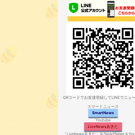
QRコードでお友達登録してLINEでニュ
スマートニュース
SmartNews
Youtube
LiveNewsあきた
「LiveNewsあきた」をSmartNews＆You