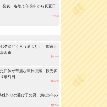
」発表 各地で午前中から真夏日
田
[11:30]
「七夕絵どうろうまつり」 鑑賞と
・湯沢市
[19:30]
いた団体が華麗な演技披露 観光客
つり最終日
[19:00]
 特殊詐欺の受け子の男、懲役5年の
[19:00]