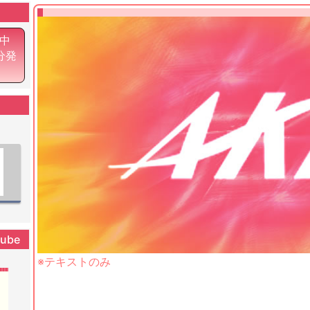
中
0分発
tube
※テキストのみ