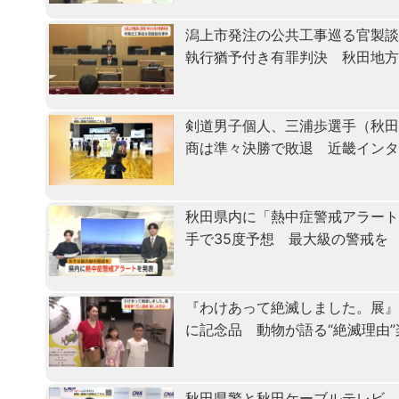
潟上市発注の公共工事巡る官製
執行猶予付き有罪判決 秋田地
剣道男子個人、三浦歩選手（秋田
商は準々決勝で敗退 近畿イン
秋田県内に「熱中症警戒アラート
手で35度予想 最大級の警戒を
『わけあって絶滅しました。展』
に記念品 動物が語る“絶滅理由
秋田県警と秋田ケーブルテレビ