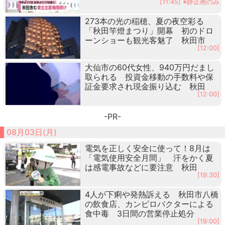
[11:45] ※静止画のみ
273本の光の稲穂、夏の夜空彩る
「秋田竿燈まつり」開幕 初のドロ
ーンショーも観光客魅了 秋田市
[12:00]
大仙市の60代女性、940万円だまし
取られる 投資金移動の手数料や保
証金要求され現金振り込む 秋田
[12:00]
-PR-
08月03日(月)
電気を正しく安全に使って！8月は
「電気使用安全月間」 汗をかく夏
は感電事故などに要注意 秋田
[19:30]
4人が下痢や発熱訴える 秋田市八橋
の飲食店、カンピロバクターによる
食中毒 3日間の営業停止処分
[19:00]