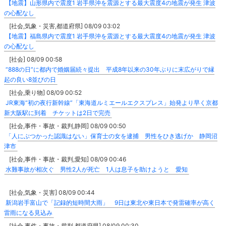
【地震】山形県内で震度1 岩手県沖を震源とする最大震度4の地震が発生 津波
の心配なし
[社会,気象・災害,都道府県] 08/09 03:02
【地震】福島県内で震度1 岩手県沖を震源とする最大震度4の地震が発生 津波
の心配なし
[社会] 08/09 00:58
“888の日”に都内で婚姻届続々提出 平成8年以来の30年ぶりに末広がりで縁
起の良い8並びの日
[社会,乗り物] 08/09 00:52
JR東海“初の夜行新幹線”「東海道ルミエールエクスプレス」始発より早く京都
新大阪駅に到着 チケットは2日で完売
[社会,事件・事故・裁判,静岡] 08/09 00:50
「人にぶつかった認識はない」保育士の女を逮捕 男性をひき逃げか 静岡沼
津市
[社会,事件・事故・裁判,愛知] 08/09 00:46
水難事故が相次ぐ 男性2人が死亡 1人は息子を助けようと 愛知
[社会,気象・災害] 08/09 00:44
新潟岩手富山で「記録的短時間大雨」 9日は東北や東日本で発雷確率が高く
雷雨になる見込み
[社会,事件・事故・裁判,都道府県] 08/09 00:30