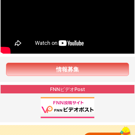
情報募集
FNNビデオPost