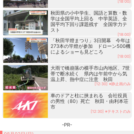
[18:00]
秋田県の小中学生、国語と算数・数
学は全国平均上回る 中学英語、全
国平均下回り課題残す 全国学力テ
スト
[18:00]
「秋田竿燈まつり」3日開幕 今年は
273本の竿燈が参加 ドローン500機
によるショーも見どころ
[18:00]
大雨で橋崩落の横手市山内地区、7世
帯で断水続く 県内は午前中から気
温上昇、熱中症に注意 秋田
[12:30] ※静止画のみ
車のドアと柱に挟まれる 会社役員
の男性（80）死亡 秋田・由利本荘
市
[12:30] ※テキストのみ
-PR-
08月02日(日)