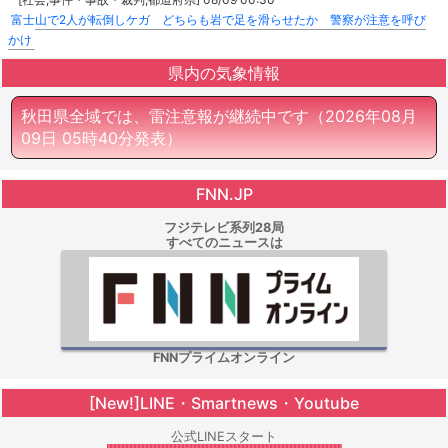
富士山で2人が転倒しケガ どちらも岩で足を滑らせたか 警察が注意を呼び
かけ
県内の気象情報
秋田県全域では、雷注意報が継続中です
（2026年08月
09日 05時40分発表）
FNN.JP
フジテレビ系列28局
すべてのニュースは
FNNプライムオンライン
[New!]LINE・Smartnews・Youtube
公式LINEスタート