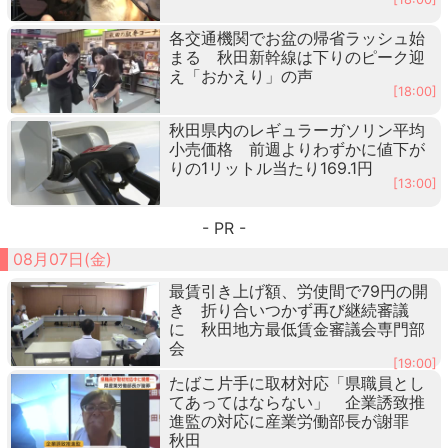
各交通機関でお盆の帰省ラッシュ始
まる 秋田新幹線は下りのピーク迎
え「おかえり」の声
[18:00]
秋田県内のレギュラーガソリン平均
小売価格 前週よりわずかに値下が
りの1リットル当たり169.1円
[13:00]
- PR -
08月07日(金)
最賃引き上げ額、労使間で79円の開
き 折り合いつかず再び継続審議
に 秋田地方最低賃金審議会専門部
会
[19:00]
たばこ片手に取材対応「県職員とし
てあってはならない」 企業誘致推
進監の対応に産業労働部長が謝罪
秋田