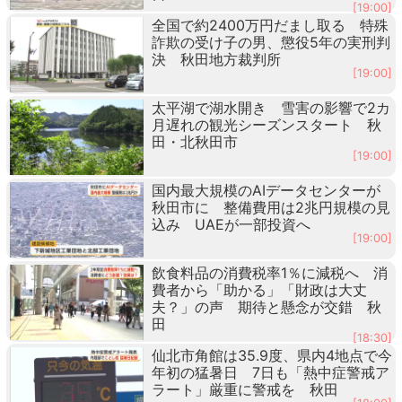
[19:00]
全国で約2400万円だまし取る 特殊
詐欺の受け子の男、懲役5年の実刑判
決 秋田地方裁判所
[19:00]
太平湖で湖水開き 雪害の影響で2カ
月遅れの観光シーズンスタート 秋
田・北秋田市
[19:00]
国内最大規模のAIデータセンターが
秋田市に 整備費用は2兆円規模の見
込み UAEが一部投資へ
[19:00]
飲食料品の消費税率1％に減税へ 消
費者から「助かる」「財政は大丈
夫？」の声 期待と懸念が交錯 秋
田
[18:30]
仙北市角館は35.9度、県内4地点で今
年初の猛暑日 7日も「熱中症警戒ア
ラート」厳重に警戒を 秋田