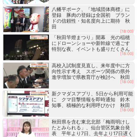
八幡平ポーク、「地域団体商標」に
登録 豚肉の登録は全国初 ブラン
ドの信頼性・知名度向上に期待 秋
田
[18:00]
「秋田竿燈まつり」開幕 光の稲穂
にドローンショーや新幹線で過ごす
特別な夜、イベントも盛りだくさん
[18:00]
高校入試制度見直し、来年度中に方
向性示す考え スポーツ関係の県外
進学増加で県教育庁が検討へ 秋田
[18:00]
新クマダスアプリ、5日から利用可能
に クマ目撃情報を即時通知 鈴木
知事、積極的な利用呼びかけ 秋田
[18:00]
秋田県を含む東北北部「梅雨明けし
たとみられる」、仙台管区気象台発
表 平年より7日、去年より17日遅く