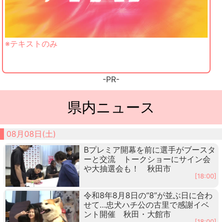
※テキストのみ
-PR-
県内ニュース
08月08日(土)
Bプレミア開幕を前に選手がブースタ
ーと交流 トークショーにサイン会
や大抽選会も！ 秋田市
[18:00]
令和8年8月8日の“8”が並ぶ日に合わ
せて…忠犬ハチ公の古里で感謝イベ
ント開催 秋田・大館市
[18:00]