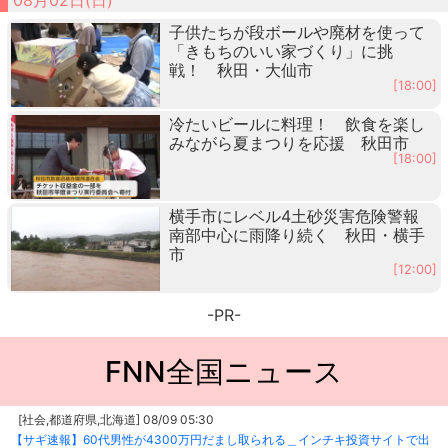
子供たちが段ボールや廃材を使って
「きもちのいい家づくり」に挑
戦！ 秋田・大仙市
[18:00]
冷たいビールに料理！ 飲食を楽し
みながら夏まつりを応援 秋田市
[18:00]
横手市にレベル4土砂災害危険警報
南部中心に雨降り続く 秋田・横手
市
[12:00]
-PR-
FNN全国ニュース
[社会,都道府県,北海道] 08/09 05:30
【サギ速報】60代男性が4300万円だまし取られる＿インチキ投資サイトで出