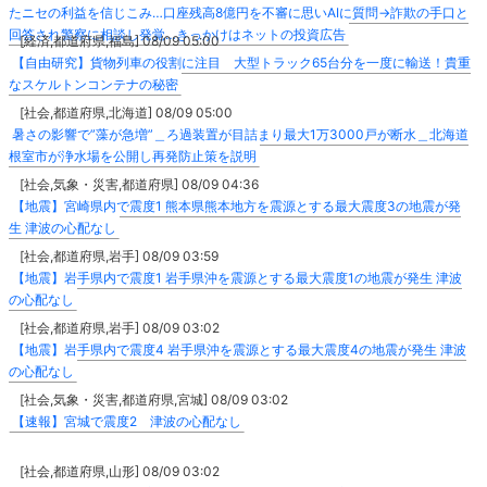
たニセの利益を信じこみ…口座残高8億円を不審に思いAIに質問→詐欺の手口と
回答され警察に相談し発覚…きっかけはネットの投資広告
[経済,都道府県,福島] 08/09 05:00
【自由研究】貨物列車の役割に注目 大型トラック65台分を一度に輸送！貴重
なスケルトンコンテナの秘密
[社会,都道府県,北海道] 08/09 05:00
暑さの影響で”藻が急増”＿ろ過装置が目詰まり最大1万3000戸が断水＿北海道
根室市が浄水場を公開し再発防止策を説明
[社会,気象・災害,都道府県] 08/09 04:36
【地震】宮崎県内で震度1 熊本県熊本地方を震源とする最大震度3の地震が発
生 津波の心配なし
[社会,都道府県,岩手] 08/09 03:59
【地震】岩手県内で震度1 岩手県沖を震源とする最大震度1の地震が発生 津波
の心配なし
[社会,都道府県,岩手] 08/09 03:02
【地震】岩手県内で震度4 岩手県沖を震源とする最大震度4の地震が発生 津波
の心配なし
[社会,気象・災害,都道府県,宮城] 08/09 03:02
【速報】宮城で震度2 津波の心配なし
[社会,都道府県,山形] 08/09 03:02