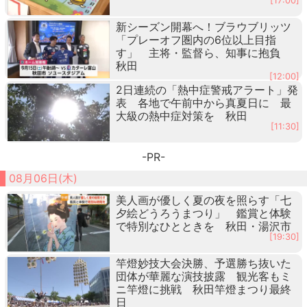
[17:00]
新シーズン開幕へ！ブラウブリッツ
「プレーオフ圏内の6位以上目指
す」 主将・監督ら、知事に抱負
秋田
[12:00]
2日連続の「熱中症警戒アラート」発
表 各地で午前中から真夏日に 最
大級の熱中症対策を 秋田
[11:30]
-PR-
08月06日(木)
美人画が優しく夏の夜を照らす「七
夕絵どうろうまつり」 鑑賞と体験
で特別なひとときを 秋田・湯沢市
[19:30]
竿燈妙技大会決勝、予選勝ち抜いた
団体が華麗な演技披露 観光客もミ
ニ竿燈に挑戦 秋田竿燈まつり最終
日