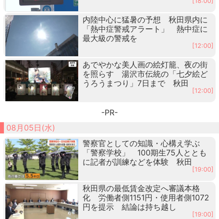
[18:00]
内陸中心に猛暑の予想 秋田県内に
「熱中症警戒アラート」 熱中症に
最大級の警戒を
[12:00]
あでやかな美人画の絵灯籠、夜の街
を照らす 湯沢市伝統の「七夕絵ど
うろうまつり」7日まで 秋田
[12:00]
-PR-
08月05日(水)
警察官としての知識・心構え学ぶ
「警察学校」 100期生75人ととも
に記者が訓練などを体験 秋田
[19:00]
秋田県の最低賃金改定へ審議本格
化 労働者側1151円・使用者側1072
円を提示 結論は持ち越し
[19:00]