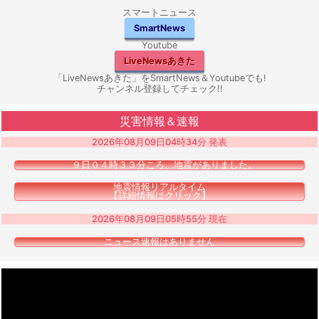
スマートニュース
SmartNews
Youtube
LiveNewsあきた
「LiveNewsあきた」をSmartNews＆Youtubeでも!
チャンネル登録してチェック!!
災害情報＆速報
2026年08月09日04時34分 発表
９日０４時３３分ころ、地震がありました。
地震情報リアルタイム
【詳細情報はクリック】
2026年08月09日05時55分 現在
ニュース速報はありません