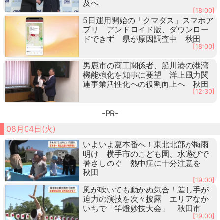
及へ
[18:00]
5日運用開始の「クマダス」スマホア
プリ アンドロイド版、ダウンロー
ドできず 県が原因調査中 秋田
[18:00]
男鹿市の商工関係者、船川港の港湾
機能強化を知事に要望 洋上風力関
連事業活性化への役割向上へ 秋田
[12:30]
-PR-
08月04日(火)
いよいよ夏本番へ！東北北部が梅雨
明け 横手市のこども園、水遊びで
暑さしのぐ 熱中症に十分注意を
秋田
[19:00]
風が吹いても動かぬ気合！差し手が
迫力の演技を次々披露 エリアなか
いちで「竿燈妙技大会」 秋田市
[19:00]