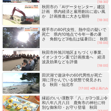
[18:30]
秋田市の「AIデータセンター」建設
計画 県内経済と雇用創出に追い風
か 計画推進に大きな期待
[18:30]
横手市の80代女性、熱中症の疑いで
死亡 県内10地点で今年一番の暑
さ 角館など3地点は猛暑日に 秋田
[18:00]
秋田市外旭川地区まちづくり事業、
イオンタウン案で計画推進へ 経済
波及効果などを評価
[18:00]
田沢湖で遊泳中の60代男性が死亡
湖に浮かんでいる状態で発見され
る 秋田・仙北市
[17:00] ※静止画のみ
縁起のいい漢数字「八」が3つ並ぶ令
和八年八月八日 鹿角市の神社に特
別な御朱印・お守り登場 秋田