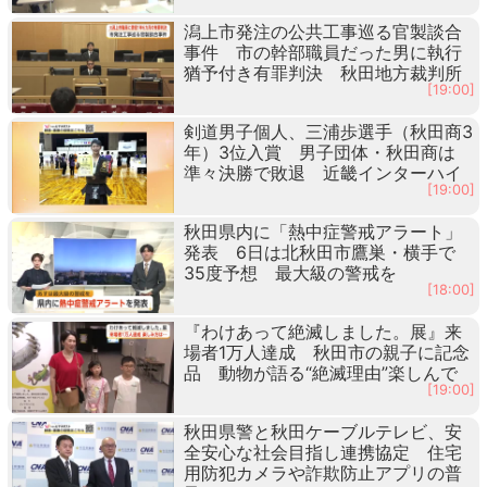
潟上市発注の公共工事巡る官製談合
事件 市の幹部職員だった男に執行
猶予付き有罪判決 秋田地方裁判所
[19:00]
剣道男子個人、三浦歩選手（秋田商3
年）3位入賞 男子団体・秋田商は
準々決勝で敗退 近畿インターハイ
[19:00]
秋田県内に「熱中症警戒アラート」
発表 6日は北秋田市鷹巣・横手で
35度予想 最大級の警戒を
[18:00]
『わけあって絶滅しました。展』来
場者1万人達成 秋田市の親子に記念
品 動物が語る“絶滅理由”楽しんで
[19:00]
秋田県警と秋田ケーブルテレビ、安
全安心な社会目指し連携協定 住宅
用防犯カメラや詐欺防止アプリの普