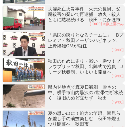
夫婦死亡火災事件 火元の長男、父
親殺害の疑いで再逮捕 放火・殺人
ともに黙秘続ける 秋田・にかほ市
[19:00] ※静止画のみ
「県民の誇りとなるチームに」 Bプ
レミア・秋田ノーザンハピネッツ、
上野経雄GMが就任
[19:00]
秋田のために走り・戦い・勝つ！ブ
ラウブリッツ秋田、出陣式で抱負 J
リーグ秋春制、いよいよ開幕へ
[19:00]
県内14地点で真夏日観測 暑さの
中、横手市山内黒沢の7世帯で断水続
く 復旧のめど立たず 秋田
[19:00]
夏の思い出に！迫力の竿燈、園児ら
が差し手の演技楽しむ 秋田竿燈ま
つり開幕へ 秋田市