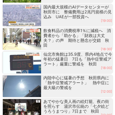
国内最大規模のAIデータセンターが
秋田市に 整備費用は2兆円規模の見
込み UAEが一部投資へ
[19:00]
飲食料品の消費税率1％に減税へ 消
費者から「助かる」「財政は大丈
夫？」の声 期待と懸念が交錯 秋
田
[18:30]
仙北市角館は35.9度、県内4地点で今
年初の猛暑日 7日も「熱中症警戒ア
ラート」厳重に警戒を 秋田
[18:00]
内陸中心に猛暑の予想 秋田県内に
「熱中症警戒アラート」 熱中症に
最大級の警戒を
[12:00]
あでやかな美人画の絵灯籠、夜の街
を照らす 湯沢市伝統の「七夕絵ど
うろうまつり」7日まで 秋田