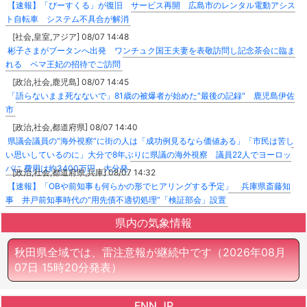
【速報】「ぴーすくる」が復旧 サービス再開 広島市のレンタル電動アシス
ト自転車 システム不具合が解消
[社会,皇室,アジア] 08/07 14:48
彬子さまがブータンへ出発 ワンチュク国王夫妻を表敬訪問し記念茶会に臨ま
れる ペマ王妃の招待でご訪問
[政治,社会,鹿児島] 08/07 14:45
「語らないまま死なないで」81歳の被爆者が始めた"最後の記録" 鹿児島伊佐
市
[政治,社会,都道府県] 08/07 14:40
県議会議員の“海外視察”に街の人は「成功例見るなら価値ある」「市民は苦し
い思いしているのに」大分で8年ぶりに県議の海外視察 議員22人でヨーロッ
パに 費用は約3400万円 大分発
[政治,社会,都道府県,兵庫] 08/07 14:32
【速報】「OBや前知事も何らかの形でヒアリングする予定」 兵庫県斎藤知
事 井戸前知事時代の“用先債不適切処理”「検証部会」設置
県内の気象情報
秋田県全域では、雷注意報が継続中です
（2026年08月
07日 15時20分発表）
FNN.JP