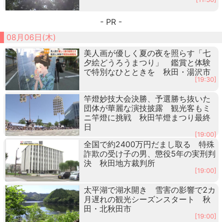
- PR -
08月06日(木)
美人画が優しく夏の夜を照らす「七
夕絵どうろうまつり」 鑑賞と体験
で特別なひとときを 秋田・湯沢市
[19:30]
竿燈妙技大会決勝、予選勝ち抜いた
団体が華麗な演技披露 観光客もミ
ニ竿燈に挑戦 秋田竿燈まつり最終
日
[19:00]
全国で約2400万円だまし取る 特殊
詐欺の受け子の男、懲役5年の実刑判
決 秋田地方裁判所
[19:00]
太平湖で湖水開き 雪害の影響で2カ
月遅れの観光シーズンスタート 秋
田・北秋田市
[19:00]