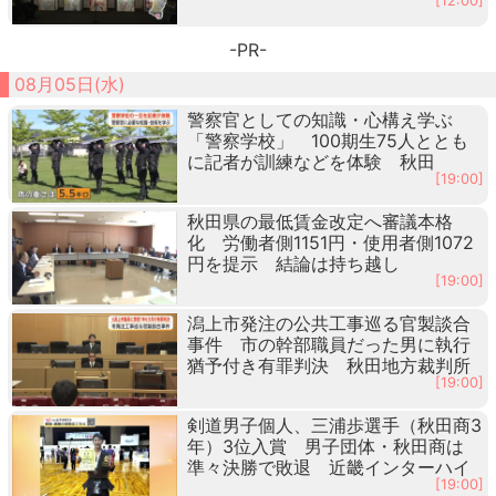
[12:00]
-PR-
08月05日(水)
警察官としての知識・心構え学ぶ
「警察学校」 100期生75人ととも
に記者が訓練などを体験 秋田
[19:00]
秋田県の最低賃金改定へ審議本格
化 労働者側1151円・使用者側1072
円を提示 結論は持ち越し
[19:00]
潟上市発注の公共工事巡る官製談合
事件 市の幹部職員だった男に執行
猶予付き有罪判決 秋田地方裁判所
[19:00]
剣道男子個人、三浦歩選手（秋田商3
年）3位入賞 男子団体・秋田商は
準々決勝で敗退 近畿インターハイ
[19:00]