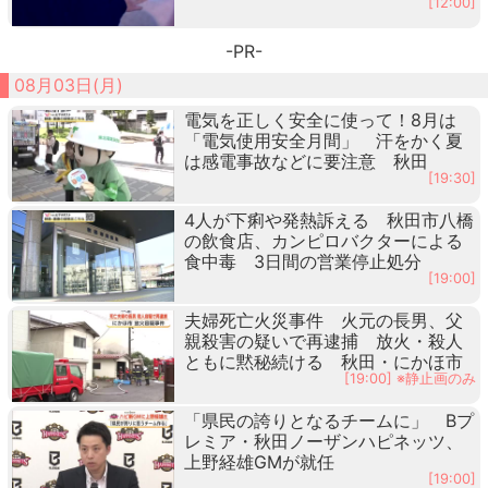
[12:00]
-PR-
08月03日(月)
電気を正しく安全に使って！8月は
「電気使用安全月間」 汗をかく夏
は感電事故などに要注意 秋田
[19:30]
4人が下痢や発熱訴える 秋田市八橋
の飲食店、カンピロバクターによる
食中毒 3日間の営業停止処分
[19:00]
夫婦死亡火災事件 火元の長男、父
親殺害の疑いで再逮捕 放火・殺人
ともに黙秘続ける 秋田・にかほ市
[19:00] ※静止画のみ
「県民の誇りとなるチームに」 Bプ
レミア・秋田ノーザンハピネッツ、
上野経雄GMが就任
[19:00]