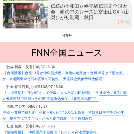
伝統の十和田八幡平駅伝競走全国大
会 雨の中のレースは富士山GX（山
梨）が初制覇 秋田
[15:30]
-PR-
FNN全国ニュース
[社会,気象・災害] 08/07 15:30
【台風情報】台風13号が沖縄最接近、今後の進路は？台風15号は「雨台風」
か…来週関東や北日本直撃の可能性 天達武史気象予報士解説
[社会,都道府県,北海道] 08/07 15:30
【北海道初】”用心棒”として仲裁に入った暴力団幹部に「中止命令」6月に殺
人未遂容疑で逮捕→その後”不起訴処分”に〈北海道札幌市〉
[国際,アジア] 08/07 15:27
中高一貫校で銃乱射 生徒ら6人死亡15人以上負傷 容疑者は中学生の少年
か 校舎内に立てこもったあと銃で自殺 タイ首都近郊
[社会,気象・災害] 08/07 15:26
【危険警報】 沖縄県久米島町に「レベル４高潮危険警報」