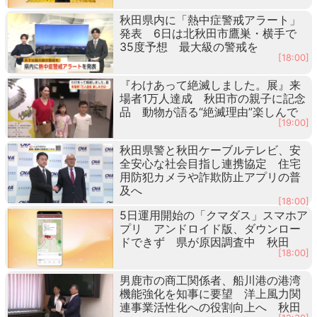
秋田県内に「熱中症警戒アラート」
発表 6日は北秋田市鷹巣・横手で
35度予想 最大級の警戒を
[18:00]
『わけあって絶滅しました。展』来
場者1万人達成 秋田市の親子に記念
品 動物が語る“絶滅理由”楽しんで
[19:00]
秋田県警と秋田ケーブルテレビ、安
全安心な社会目指し連携協定 住宅
用防犯カメラや詐欺防止アプリの普
及へ
[18:00]
5日運用開始の「クマダス」スマホア
プリ アンドロイド版、ダウンロー
ドできず 県が原因調査中 秋田
[18:00]
男鹿市の商工関係者、船川港の港湾
機能強化を知事に要望 洋上風力関
連事業活性化への役割向上へ 秋田