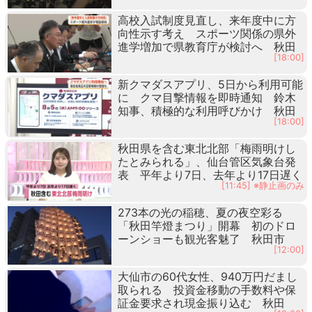
高校入試制度見直し、来年度中に方
向性示す考え スポーツ関係の県外
進学増加で県教育庁が検討へ 秋田
[18:00]
新クマダスアプリ、5日から利用可能
に クマ目撃情報を即時通知 鈴木
知事、積極的な利用呼びかけ 秋田
[18:00]
秋田県を含む東北北部「梅雨明けし
たとみられる」、仙台管区気象台発
表 平年より7日、去年より17日遅く
[11:45] ※静止画のみ
273本の光の稲穂、夏の夜空彩る
「秋田竿燈まつり」開幕 初のドロ
ーンショーも観光客魅了 秋田市
[12:00]
大仙市の60代女性、940万円だまし
取られる 投資金移動の手数料や保
証金要求され現金振り込む 秋田