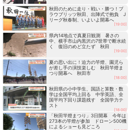
秋田のために走り・戦い・勝つ！ブ
ラウブリッツ秋田、出陣式で抱負 J
リーグ秋春制、いよいよ開幕へ
[19:00]
県内14地点で真夏日観測 暑さの
中、横手市山内黒沢の7世帯で断水続
く 復旧のめど立たず 秋田
[19:00]
夏の思い出に！迫力の竿燈、園児ら
が差し手の演技楽しむ 秋田竿燈ま
つり開幕へ 秋田市
[18:00]
秋田県の小中学生、国語と算数・数
学は全国平均上回る 中学英語、全
国平均下回り課題残す 全国学力テ
スト
[18:00]
「秋田竿燈まつり」3日開幕 今年は
273本の竿燈が参加 ドローン500機
によるショーも見どころ