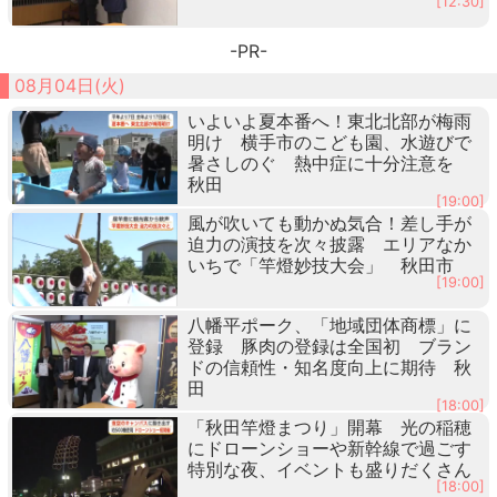
[12:30]
-PR-
08月04日(火)
いよいよ夏本番へ！東北北部が梅雨
明け 横手市のこども園、水遊びで
暑さしのぐ 熱中症に十分注意を
秋田
[19:00]
風が吹いても動かぬ気合！差し手が
迫力の演技を次々披露 エリアなか
いちで「竿燈妙技大会」 秋田市
[19:00]
八幡平ポーク、「地域団体商標」に
登録 豚肉の登録は全国初 ブラン
ドの信頼性・知名度向上に期待 秋
田
[18:00]
「秋田竿燈まつり」開幕 光の稲穂
にドローンショーや新幹線で過ごす
特別な夜、イベントも盛りだくさん
[18:00]