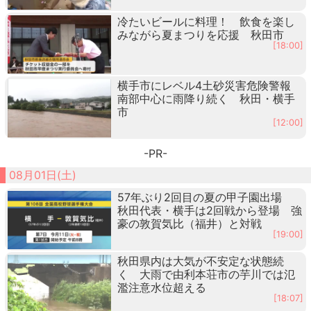
冷たいビールに料理！ 飲食を楽し
みながら夏まつりを応援 秋田市
[18:00]
横手市にレベル4土砂災害危険警報
南部中心に雨降り続く 秋田・横手
市
[12:00]
-PR-
08月01日(土)
57年ぶり2回目の夏の甲子園出場
秋田代表・横手は2回戦から登場 強
豪の敦賀気比（福井）と対戦
[19:00]
秋田県内は大気が不安定な状態続
く 大雨で由利本荘市の芋川では氾
濫注意水位超える
[18:07]