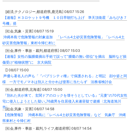
[経済,テクノロジー,都道府県,鹿児島] 08/07 15:26
【速報】Ｈ３ロケット９号機 １０日早朝打ち上げ 準天頂衛星「みちびき７
号機」搭
[社会,気象・災害] 08/07 15:19
沖縄本島で危険警報の対象追加 「レベル4土砂災害危険警報」「レベル4土
砂災害危険警報」東村今帰仁村に
[社会,事件・事故・裁判,都道府県] 08/07 15:03
【速報】女性の脳腫瘍摘出手術で誤って“腫瘍の無い部位”を摘出 脳幹など損
傷受け“植物状態”に 京大病院
[] 08/07 15:00
声優ら著名人の声も「『パブリシティ権』で保護される」と明記 顔や姿と同
様 一方でモノマネは別人と分かれば侵害に当たらず 法務省検討会
[社会,都道府県,北海道] 08/07 15:00
『別れた夫が来て、玄関ドアのロックを壊そうとしている』”元妻”の70代女性
宅に侵入しようとした疑い_76歳男を住居侵入未遂容疑で逮捕〈北海道旭川
市〉
[社会,気象・災害] 08/07 14:58
【危険警報】 沖縄本島に「レベル4土砂災害危険警報」など 気象庁 沖縄
県東村と今帰仁村
[社会,事件・事故・裁判,ライフ,都道府県] 08/07 14:54