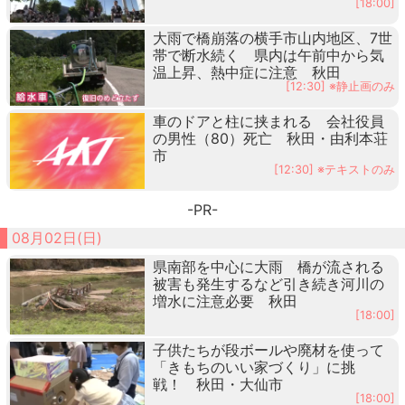
[18:00]
大雨で橋崩落の横手市山内地区、7世
帯で断水続く 県内は午前中から気
温上昇、熱中症に注意 秋田
[12:30] ※静止画のみ
車のドアと柱に挟まれる 会社役員
の男性（80）死亡 秋田・由利本荘
市
[12:30] ※テキストのみ
-PR-
08月02日(日)
県南部を中心に大雨 橋が流される
被害も発生するなど引き続き河川の
増水に注意必要 秋田
[18:00]
子供たちが段ボールや廃材を使って
「きもちのいい家づくり」に挑
戦！ 秋田・大仙市
[18:00]