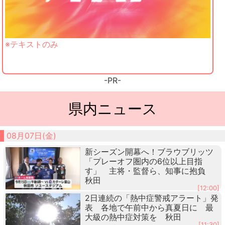
※テキストのみ
-PR-
県内ニュース
08月07日(金)
新シーズン開幕へ！ブラウブリッツ
「プレーオフ圏内の6位以上目指
す」 主将・監督ら、知事に抱負
秋田
[12:00]
2日連続の「熱中症警戒アラート」発
表 各地で午前中から真夏日に 最
大級の熱中症対策を 秋田
[11:30]