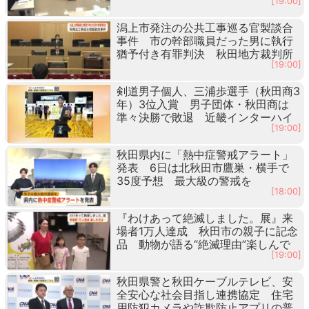
[19:00]
潟上市発注の公共工事巡る官製談合
事件 市の幹部職員だった男に執行
猶予付き有罪判決 秋田地方裁判所
[19:00]
剣道男子個人、三浦歩選手（秋田商3
年）3位入賞 男子団体・秋田商は
準々決勝で敗退 近畿インターハイ
[19:00]
秋田県内に「熱中症警戒アラート」
発表 6日は北秋田市鷹巣・横手で
35度予想 最大級の警戒を
[18:00]
『わけあって絶滅しました。展』来
場者1万人達成 秋田市の親子に記念
品 動物が語る“絶滅理由”楽しんで
[19:00]
秋田県警と秋田ケーブルテレビ、安
全安心な社会目指し連携協定 住宅
用防犯カメラや詐欺防止アプリの普