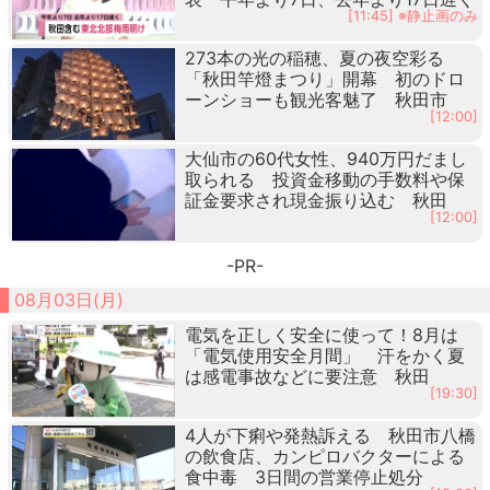
[11:45] ※静止画のみ
273本の光の稲穂、夏の夜空彩る
「秋田竿燈まつり」開幕 初のドロ
ーンショーも観光客魅了 秋田市
[12:00]
大仙市の60代女性、940万円だまし
取られる 投資金移動の手数料や保
証金要求され現金振り込む 秋田
[12:00]
-PR-
08月03日(月)
電気を正しく安全に使って！8月は
「電気使用安全月間」 汗をかく夏
は感電事故などに要注意 秋田
[19:30]
4人が下痢や発熱訴える 秋田市八橋
の飲食店、カンピロバクターによる
食中毒 3日間の営業停止処分