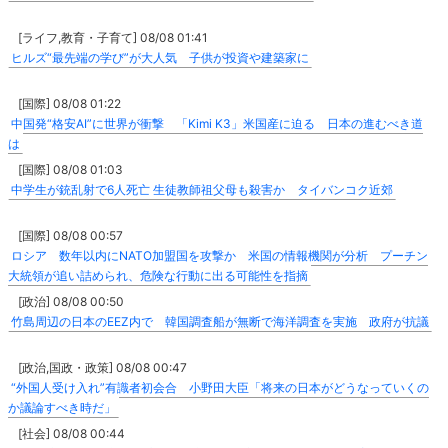
[ライフ,教育・子育て] 08/08 01:41
ヒルズ“最先端の学び”が大人気 子供が投資や建築家に
[国際] 08/08 01:22
中国発“格安AI”に世界が衝撃 「Kimi K3」米国産に迫る 日本の進むべき道
は
[国際] 08/08 01:03
中学生が銃乱射で6人死亡 生徒教師祖父母も殺害か タイバンコク近郊
[国際] 08/08 00:57
ロシア 数年以内にNATO加盟国を攻撃か 米国の情報機関が分析 プーチン
大統領が追い詰められ、危険な行動に出る可能性を指摘
[政治] 08/08 00:50
竹島周辺の日本のEEZ内で 韓国調査船が無断で海洋調査を実施 政府が抗議
[政治,国政・政策] 08/08 00:47
“外国人受け入れ”有識者初会合 小野田大臣「将来の日本がどうなっていくの
か議論すべき時だ」
[社会] 08/08 00:44