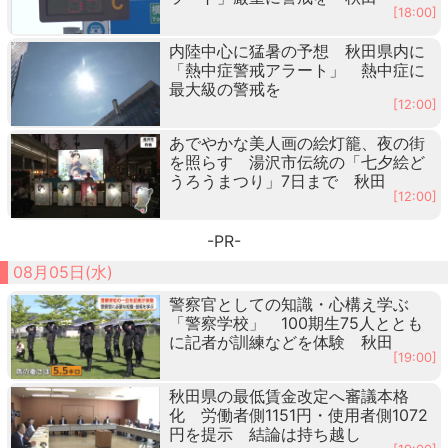
[18:00]
内陸中心に猛暑の予想 秋田県内に
「熱中症警戒アラート」 熱中症に
最大級の警戒を
[12:00]
あでやかな美人画の絵灯籠、夜の街
を照らす 湯沢市伝統の「七夕絵ど
うろうまつり」7日まで 秋田
[12:00]
-PR-
08月05日(水)
警察官としての知識・心構え学ぶ
「警察学校」 100期生75人ととも
に記者が訓練などを体験 秋田
[19:00]
秋田県の最低賃金改定へ審議本格
化 労働者側1151円・使用者側1072
円を提示 結論は持ち越し