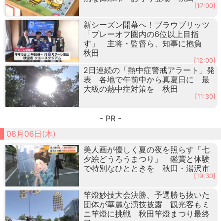
[17:00]
新シーズン開幕へ！ブラウブリッツ
「プレーオフ圏内の6位以上目指
す」 主将・監督ら、知事に抱負
秋田
[12:00]
2日連続の「熱中症警戒アラート」発
表 各地で午前中から真夏日に 最
大級の熱中症対策を 秋田
[11:30]
- PR -
08月06日(木)
美人画が優しく夏の夜を照らす「七
夕絵どうろうまつり」 鑑賞と体験
で特別なひとときを 秋田・湯沢市
[19:30]
竿燈妙技大会決勝、予選勝ち抜いた
団体が華麗な演技披露 観光客もミ
ニ竿燈に挑戦 秋田竿燈まつり最終