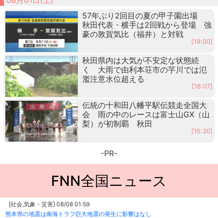
57年ぶり2回目の夏の甲子園出場
秋田代表・横手は2回戦から登場 強
豪の敦賀気比（福井）と対戦
[19:00]
秋田県内は大気が不安定な状態続
く 大雨で由利本荘市の芋川では氾
濫注意水位超える
[18:07]
伝統の十和田八幡平駅伝競走全国大
会 雨の中のレースは富士山GX（山
梨）が初制覇 秋田
[15:30]
-PR-
FNN全国ニュース
[社会,気象・災害] 08/08 01:59
熊本県の地震は南海トラフ巨大地震の発生に影響はなし