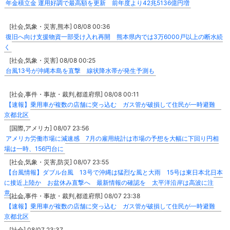
年金積立金 運用好調で最高額を更新 前年度より42兆5136億円増
[社会,気象・災害,熊本] 08/08 00:36
復旧へ向け支援物資一部受け入れ再開 熊本県内では3万6000戸以上の断水続
く
[社会,気象・災害] 08/08 00:25
台風13号が沖縄本島を直撃 線状降水帯が発生予測も
[社会,事件・事故・裁判,都道府県] 08/08 00:11
【速報】乗用車が複数の店舗に突っ込む ガス管が破損して住民が一時避難
京都北区
[国際,アメリカ] 08/07 23:56
アメリカ労働市場に減速感 7月の雇用統計は市場の予想を大幅に下回り円相
場は一時、156円台に
[社会,気象・災害,防災] 08/07 23:55
【台風情報】ダブル台風 13号で沖縄は猛烈な風と大雨 15号は東日本北日本
に接近上陸か お盆休み直撃へ 最新情報の確認を 太平洋沿岸は高波に注
意
[社会,事件・事故・裁判,都道府県] 08/07 23:38
【速報】乗用車が複数の店舗に突っ込む ガス管が破損して住民が一時避難
京都北区
[社会] 08/07 23:37