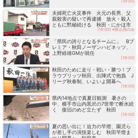
[19:00]
夫婦死亡火災事件 火元の長男、父
親殺害の疑いで再逮捕 放火・殺人
ともに黙秘続ける 秋田・にかほ市
[19:00] ※静止画のみ
「県民の誇りとなるチームに」 Bプ
レミア・秋田ノーザンハピネッツ、
上野経雄GMが就任
[19:00]
秋田のために走り・戦い・勝つ！ブ
ラウブリッツ秋田、出陣式で抱負 J
リーグ秋春制、いよいよ開幕へ
[19:00]
県内14地点で真夏日観測 暑さの
中、横手市山内黒沢の7世帯で断水続
く 復旧のめど立たず 秋田
[19:00]
夏の思い出に！迫力の竿燈、園児ら
が差し手の演技楽しむ 秋田竿燈ま
つり開幕へ 秋田市