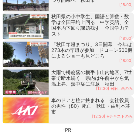
[18:00]
秋田県の小中学生、国語と算数・数
学は全国平均上回る 中学英語、全
国平均下回り課題残す 全国学力テ
スト
[18:00]
「秋田竿燈まつり」3日開幕 今年は
273本の竿燈が参加 ドローン500機
によるショーも見どころ
[18:00]
大雨で橋崩落の横手市山内地区、7世
帯で断水続く 県内は午前中から気
温上昇、熱中症に注意 秋田
[12:30] ※静止画のみ
車のドアと柱に挟まれる 会社役員
の男性（80）死亡 秋田・由利本荘
市
[12:30] ※テキストのみ
-PR-