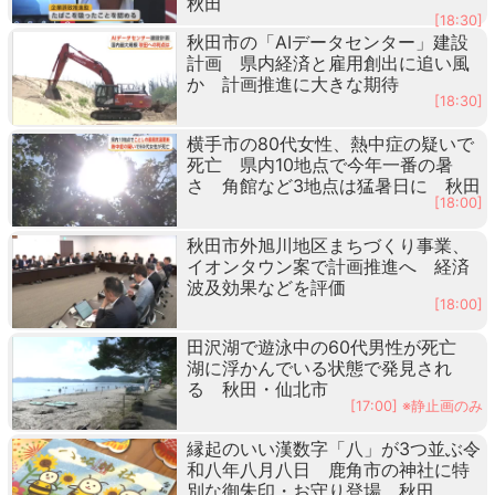
秋田
[18:30]
秋田市の「AIデータセンター」建設
計画 県内経済と雇用創出に追い風
か 計画推進に大きな期待
[18:30]
横手市の80代女性、熱中症の疑いで
死亡 県内10地点で今年一番の暑
さ 角館など3地点は猛暑日に 秋田
[18:00]
秋田市外旭川地区まちづくり事業、
イオンタウン案で計画推進へ 経済
波及効果などを評価
[18:00]
田沢湖で遊泳中の60代男性が死亡
湖に浮かんでいる状態で発見され
る 秋田・仙北市
[17:00] ※静止画のみ
縁起のいい漢数字「八」が3つ並ぶ令
和八年八月八日 鹿角市の神社に特
別な御朱印・お守り登場 秋田