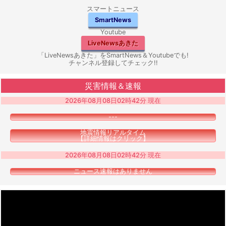
スマートニュース
SmartNews
Youtube
LiveNewsあきた
「LiveNewsあきた」をSmartNews＆Youtubeでも!
チャンネル登録してチェック!!
災害情報＆速報
2026年08月08日02時42分 現在
---
地震情報リアルタイム
【詳細情報はクリック】
2026年08月08日02時42分 現在
ニュース速報はありません