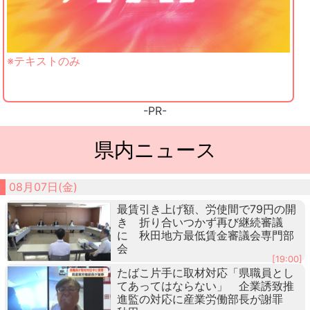
※テキストのみ
-PR-
県内ニュース
08月07日(金)
最賃引き上げ額、労使間で79円の開
き 折り合いつかず再び継続審議
に 秋田地方最低賃金審議会専門部
会
[19:00]
たばこ片手に取材対応「県職員とし
てあってはならない」 企業誘致推
進監の対応に産業労働部長が謝罪