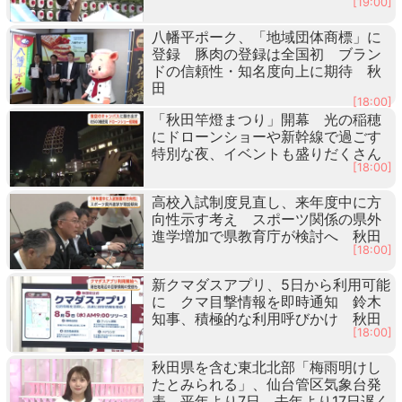
[19:00]
八幡平ポーク、「地域団体商標」に
登録 豚肉の登録は全国初 ブラン
ドの信頼性・知名度向上に期待 秋
田
[18:00]
「秋田竿燈まつり」開幕 光の稲穂
にドローンショーや新幹線で過ごす
特別な夜、イベントも盛りだくさん
[18:00]
高校入試制度見直し、来年度中に方
向性示す考え スポーツ関係の県外
進学増加で県教育庁が検討へ 秋田
[18:00]
新クマダスアプリ、5日から利用可能
に クマ目撃情報を即時通知 鈴木
知事、積極的な利用呼びかけ 秋田
[18:00]
秋田県を含む東北北部「梅雨明けし
たとみられる」、仙台管区気象台発
表 平年より7日、去年より17日遅く