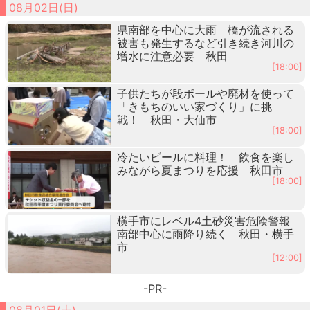
08月02日(日)
県南部を中心に大雨 橋が流される
被害も発生するなど引き続き河川の
増水に注意必要 秋田
[18:00]
子供たちが段ボールや廃材を使って
「きもちのいい家づくり」に挑
戦！ 秋田・大仙市
[18:00]
冷たいビールに料理！ 飲食を楽し
みながら夏まつりを応援 秋田市
[18:00]
横手市にレベル4土砂災害危険警報
南部中心に雨降り続く 秋田・横手
市
[12:00]
-PR-
08月01日(土)