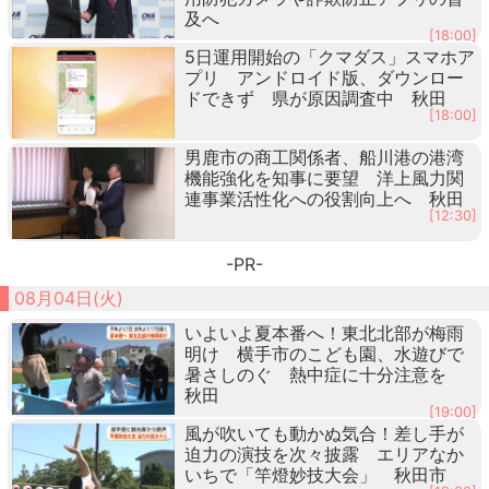
及へ
[18:00]
5日運用開始の「クマダス」スマホア
プリ アンドロイド版、ダウンロー
ドできず 県が原因調査中 秋田
[18:00]
男鹿市の商工関係者、船川港の港湾
機能強化を知事に要望 洋上風力関
連事業活性化への役割向上へ 秋田
[12:30]
-PR-
08月04日(火)
いよいよ夏本番へ！東北北部が梅雨
明け 横手市のこども園、水遊びで
暑さしのぐ 熱中症に十分注意を
秋田
[19:00]
風が吹いても動かぬ気合！差し手が
迫力の演技を次々披露 エリアなか
いちで「竿燈妙技大会」 秋田市