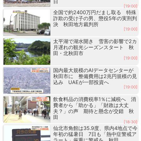
日
[19:00]
全国で約2400万円だまし取る 特殊
詐欺の受け子の男、懲役5年の実刑判
決 秋田地方裁判所
[19:00]
太平湖で湖水開き 雪害の影響で2カ
月遅れの観光シーズンスタート 秋
田・北秋田市
[19:00]
国内最大規模のAIデータセンターが
秋田市に 整備費用は2兆円規模の見
込み UAEが一部投資へ
[19:00]
飲食料品の消費税率1％に減税へ 消
費者から「助かる」「財政は大丈
夫？」の声 期待と懸念が交錯 秋
田
[18:30]
仙北市角館は35.9度、県内4地点で今
年初の猛暑日 7日も「熱中症警戒ア
ラート」厳重に警戒を 秋田