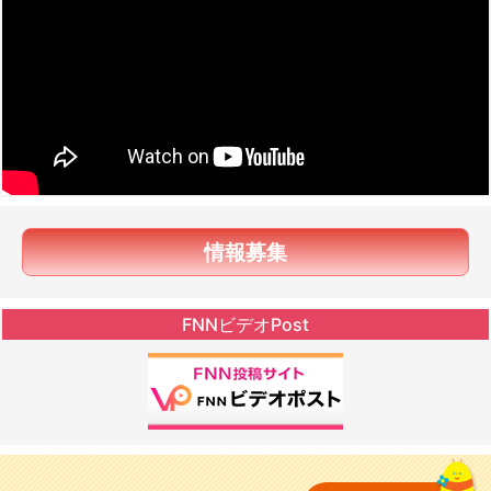
情報募集
FNNビデオPost