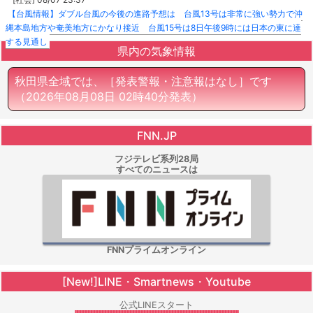
【台風情報】ダブル台風の今後の進路予想は 台風13号は非常に強い勢力で沖
縄本島地方や奄美地方にかなり接近 台風15号は8日午後9時には日本の東に達
する見通し
県内の気象情報
秋田県全域では、［発表警報・注意報はなし］です
（2026年08月08日 02時40分発表）
FNN.JP
フジテレビ系列28局
すべてのニュースは
FNNプライムオンライン
[New!]LINE・Smartnews・Youtube
公式LINEスタート