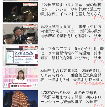
「秋田竿燈まつり」開幕 光の稲穂
にドローンショーや新幹線で過ごす
特別な夜、イベントも盛りだくさん
[18:00]
高校入試制度見直し、来年度中に方
向性示す考え スポーツ関係の県外
進学増加で県教育庁が検討へ 秋田
[18:00]
新クマダスアプリ、5日から利用可能
に クマ目撃情報を即時通知 鈴木
知事、積極的な利用呼びかけ 秋田
[18:00]
秋田県を含む東北北部「梅雨明けし
たとみられる」、仙台管区気象台発
表 平年より7日、去年より17日遅く
[11:45] ※静止画のみ
273本の光の稲穂、夏の夜空彩る
「秋田竿燈まつり」開幕 初のドロ
ーンショーも観光客魅了 秋田市
[12:00]