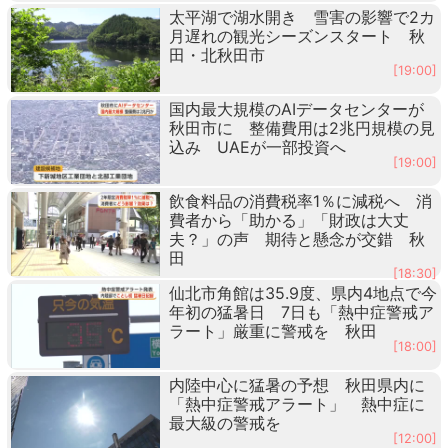
太平湖で湖水開き 雪害の影響で2カ
月遅れの観光シーズンスタート 秋
田・北秋田市
[19:00]
国内最大規模のAIデータセンターが
秋田市に 整備費用は2兆円規模の見
込み UAEが一部投資へ
[19:00]
飲食料品の消費税率1％に減税へ 消
費者から「助かる」「財政は大丈
夫？」の声 期待と懸念が交錯 秋
田
[18:30]
仙北市角館は35.9度、県内4地点で今
年初の猛暑日 7日も「熱中症警戒ア
ラート」厳重に警戒を 秋田
[18:00]
内陸中心に猛暑の予想 秋田県内に
「熱中症警戒アラート」 熱中症に
最大級の警戒を
[12:00]