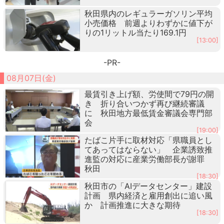
秋田県内のレギュラーガソリン平均
小売価格 前週よりわずかに値下が
りの1リットル当たり169.1円
[13:00]
-PR-
08月07日(金)
最賃引き上げ額、労使間で79円の開
き 折り合いつかず再び継続審議
に 秋田地方最低賃金審議会専門部
会
[19:00]
たばこ片手に取材対応「県職員とし
てあってはならない」 企業誘致推
進監の対応に産業労働部長が謝罪
秋田
[18:30]
秋田市の「AIデータセンター」建設
計画 県内経済と雇用創出に追い風
か 計画推進に大きな期待
[18:30]