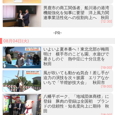
男鹿市の商工関係者、船川港の港湾
機能強化を知事に要望 洋上風力関
連事業活性化への役割向上へ 秋田
[12:30]
-PR-
08月04日(火)
いよいよ夏本番へ！東北北部が梅雨
明け 横手市のこども園、水遊びで
暑さしのぐ 熱中症に十分注意を
秋田
[19:00]
風が吹いても動かぬ気合！差し手が
迫力の演技を次々披露 エリアなか
いちで「竿燈妙技大会」 秋田市
[19:00]
八幡平ポーク、「地域団体商標」に
登録 豚肉の登録は全国初 ブラン
ドの信頼性・知名度向上に期待 秋
田
[18:00]