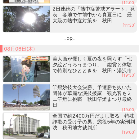
[12:00]
2日連続の「熱中症警戒アラート」発
表 各地で午前中から真夏日に 最
大級の熱中症対策を 秋田
[11:30]
-PR-
08月06日(木)
美人画が優しく夏の夜を照らす「七
夕絵どうろうまつり」 鑑賞と体験
で特別なひとときを 秋田・湯沢市
[19:30]
竿燈妙技大会決勝、予選勝ち抜いた
団体が華麗な演技披露 観光客もミ
ニ竿燈に挑戦 秋田竿燈まつり最終
日
[19:00]
全国で約2400万円だまし取る 特殊
詐欺の受け子の男、懲役5年の実刑判
決 秋田地方裁判所
[19:00]