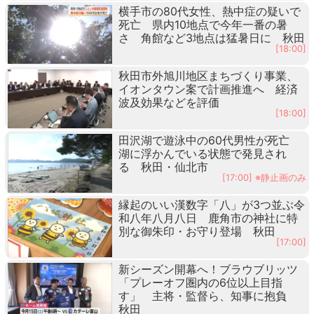
横手市の80代女性、熱中症の疑いで
死亡 県内10地点で今年一番の暑
さ 角館など3地点は猛暑日に 秋田
[18:00]
秋田市外旭川地区まちづくり事業、
イオンタウン案で計画推進へ 経済
波及効果などを評価
[18:00]
田沢湖で遊泳中の60代男性が死亡
湖に浮かんでいる状態で発見され
る 秋田・仙北市
[17:00] ※静止画のみ
縁起のいい漢数字「八」が3つ並ぶ令
和八年八月八日 鹿角市の神社に特
別な御朱印・お守り登場 秋田
[17:00]
新シーズン開幕へ！ブラウブリッツ
「プレーオフ圏内の6位以上目指
す」 主将・監督ら、知事に抱負
秋田