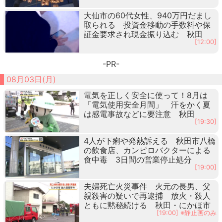
大仙市の60代女性、940万円だまし
取られる 投資金移動の手数料や保
証金要求され現金振り込む 秋田
[12:00]
-PR-
08月03日(月)
電気を正しく安全に使って！8月は
「電気使用安全月間」 汗をかく夏
は感電事故などに要注意 秋田
[19:30]
4人が下痢や発熱訴える 秋田市八橋
の飲食店、カンピロバクターによる
食中毒 3日間の営業停止処分
[19:00]
夫婦死亡火災事件 火元の長男、父
親殺害の疑いで再逮捕 放火・殺人
ともに黙秘続ける 秋田・にかほ市
[19:00] ※静止画のみ