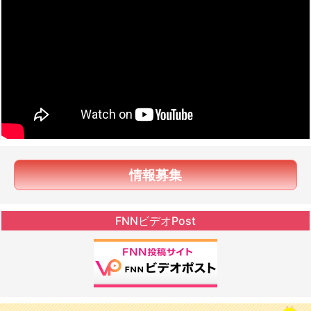
情報募集
FNNビデオPost