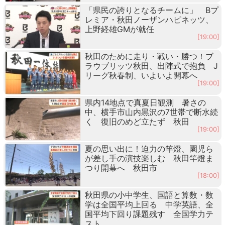
「県民の誇りとなるチームに」 Bプ
レミア・秋田ノーザンハピネッツ、
上野経雄GMが就任
[19:00]
秋田のために走り・戦い・勝つ！ブ
ラウブリッツ秋田、出陣式で抱負 J
リーグ秋春制、いよいよ開幕へ
[19:00]
県内14地点で真夏日観測 暑さの
中、横手市山内黒沢の7世帯で断水続
く 復旧のめど立たず 秋田
[19:00]
夏の思い出に！迫力の竿燈、園児ら
が差し手の演技楽しむ 秋田竿燈ま
つり開幕へ 秋田市
[18:00]
秋田県の小中学生、国語と算数・数
学は全国平均上回る 中学英語、全
国平均下回り課題残す 全国学力テ
スト