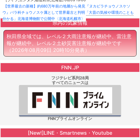
【世界最古の新種】約680万年前の地層から発見『ヌカビラチョウノスケソ
ウ』バラ科チョウノスケ属として世界最古と判明「大昔の気候や環境のことも
分かる」北海道博物館で公開中〈北海道札幌市〉
県内の気象情報
秋田県全域では、レベル２大雨注意報が継続中、雷注意
報が継続中、レベル２土砂災害注意報が継続中です
（2026年08月09日 20時10分発表）
FNN.JP
フジテレビ系列28局
すべてのニュースは
FNNプライムオンライン
[New!]LINE・Smartnews・Youtube