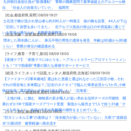
九州朝日放送社員が“飲酒運転” 警察の職務質問で基準値超えのアルコール検
出 「社会人の自覚欠いていた」 福岡市
[社会,都道府県,長野] 08/09 19:21
土石流で橋が流され登山者ら約390人が一時孤立 仮の橋を設置、44人が下山
「迂回して岩壁を歩いてきた」 北アルプス燕岳の登山口の中房温泉に通じて
いる県道が通行止め 長野県安曇野市
[社会,気象・災害,都道府県,長野] 08/09 19:06
増水した用水路に人が... 身元不明の男性の遺体を発見 年齢は60歳から80歳
くらい 警察が身元の確認進める
[ライフ,教育・子育て,新潟] 08/09 19:00
【産後ケア】「産後ママにゆとりを」ヘアカットカラーにアロマトリートメン
トも！“ママ助産師”考案の新たな産後サポートサービス
[経済,ライフ,ネットで話題,エンタメ,都道府県,北海道] 08/09 19:00
【ファイターズ2軍本拠地】選ばれた恵庭と選ばれなかった江別苫小牧…それ
ぞれの現在地と未来図は？_”記念のネクタイ”で臨んだ発表会見から1か月_小林
執行役員に選定理由と今後の計画を聞いた！〈北海道〉
[経済,ライフ,都道府県,長野] 08/09 19:00
「土地の味」に挑む 御牧原の若き職人が追い求める信州チーズの可能性 開
業わずか1年で国産チーズアワード受賞 製造から販売まで1人で担う31歳「チ
ーズを作るより、地域の牛乳や乳酸菌の個性をまとめている」
[ライフ,防災,都道府県] 08/09 19:00
“巨大トンネル工事”の進捗は？「排水能力が追いついていない」大雨で“道路冠
水”の新潟市 被害軽減へ雨水流す
[ライフ,エンタメ,都道府県,北海道] 08/09 19:00