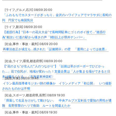
[ライフ,グルメ,石川] 08/09 20:00
「ふわもちでカスタードがぎっちり」金沢のハワイフェアでマラサダに長蛇の
列 円安でも南国気分
[ライフ,新潟] 08/09 20:00
【迷惑行為】“日本一の花火大会”で長時間駐車にゴミのポイ捨て…“迷惑行
為”相次いだ道の駅から嘆きの声「9割以上が県外ナンバー」
[社会,事件・事故・裁判] 08/09 20:00
再審法改正が成立も…残された「証拠開示」の壁 「運用によっては改悪」
[社会,ライフ,環境,都道府県] 08/09 20:00
【”花のまち”が生んだ”人のつながり”】「以前は草がボーボーでひどかっ
た…」花で住民が、地域が変わった！支援企業は「人が集まる場ができると日
本は明るくなる」〈北海道東神楽町〉
[国際,中東] 08/09 19:46
イラン最高指導者モジタバ師の映像か イランメディア「初公開」 いつ撮影
されたものかは不明
[社会,スポーツ,都道府県,長野] 08/09 19:30
「滑落して右足をけがして動けない」 中央アルプス宝剣岳で愛知の男性が遭
難 長野県警のヘリで救助 ルートを間違えたか
[社会,事件・事故・裁判] 08/09 19:30