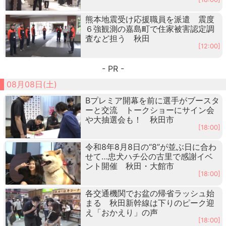
熊本地震受け応援職員を派遣 震度
６強観測の嘉島町で住家被害認定調
査など担う 秋田
[12:00]
- PR -
08月08日(土)
Bプレミア開幕を前に選手がブースタ
ーと交流 トークショーにサイン会
や大抽選会も！ 秋田市
[18:00]
令和8年8月8日の“8”が並ぶ日に合わ
せて…忠犬ハチ公の古里で感謝イベ
ント開催 秋田・大館市
[18:00]
各交通機関でお盆の帰省ラッシュ始
まる 秋田新幹線は下りのピーク迎
え「おかえり」の声
[18:00]