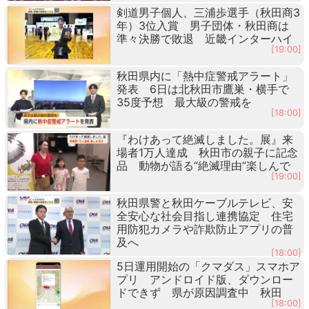
剣道男子個人、三浦歩選手（秋田商3
年）3位入賞 男子団体・秋田商は
準々決勝で敗退 近畿インターハイ
[19:00]
秋田県内に「熱中症警戒アラート」
発表 6日は北秋田市鷹巣・横手で
35度予想 最大級の警戒を
[18:00]
『わけあって絶滅しました。展』来
場者1万人達成 秋田市の親子に記念
品 動物が語る“絶滅理由”楽しんで
[19:00]
秋田県警と秋田ケーブルテレビ、安
全安心な社会目指し連携協定 住宅
用防犯カメラや詐欺防止アプリの普
及へ
[18:00]
5日運用開始の「クマダス」スマホア
プリ アンドロイド版、ダウンロー
ドできず 県が原因調査中 秋田
[18:00]