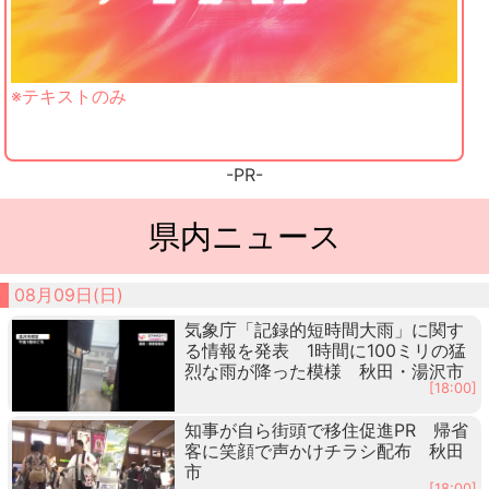
※テキストのみ
-PR-
県内ニュース
08月09日(日)
気象庁「記録的短時間大雨」に関す
る情報を発表 1時間に100ミリの猛
烈な雨が降った模様 秋田・湯沢市
[18:00]
知事が自ら街頭で移住促進PR 帰省
客に笑顔で声かけチラシ配布 秋田
市
[18:00]