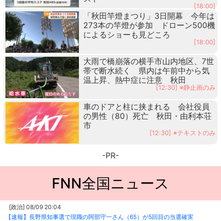
[18:00]
「秋田竿燈まつり」3日開幕 今年は
273本の竿燈が参加 ドローン500機
によるショーも見どころ
[18:00]
大雨で橋崩落の横手市山内地区、7世
帯で断水続く 県内は午前中から気
温上昇、熱中症に注意 秋田
[12:30] ※静止画のみ
車のドアと柱に挟まれる 会社役員
の男性（80）死亡 秋田・由利本荘
市
[12:30] ※テキストのみ
-PR-
FNN全国ニュース
[政治] 08/09 20:04
【速報】長野県知事選で現職の阿部守一さん（65）が5回目の当選確実