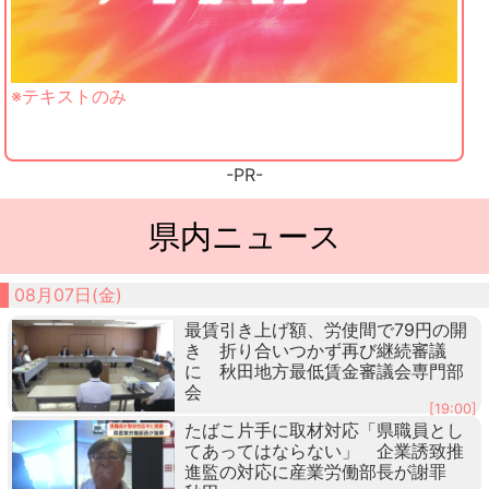
※テキストのみ
-PR-
県内ニュース
08月07日(金)
最賃引き上げ額、労使間で79円の開
き 折り合いつかず再び継続審議
に 秋田地方最低賃金審議会専門部
会
[19:00]
たばこ片手に取材対応「県職員とし
てあってはならない」 企業誘致推
進監の対応に産業労働部長が謝罪