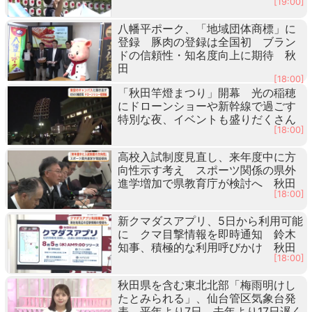
[19:00]
八幡平ポーク、「地域団体商標」に
登録 豚肉の登録は全国初 ブラン
ドの信頼性・知名度向上に期待 秋
田
[18:00]
「秋田竿燈まつり」開幕 光の稲穂
にドローンショーや新幹線で過ごす
特別な夜、イベントも盛りだくさん
[18:00]
高校入試制度見直し、来年度中に方
向性示す考え スポーツ関係の県外
進学増加で県教育庁が検討へ 秋田
[18:00]
新クマダスアプリ、5日から利用可能
に クマ目撃情報を即時通知 鈴木
知事、積極的な利用呼びかけ 秋田
[18:00]
秋田県を含む東北北部「梅雨明けし
たとみられる」、仙台管区気象台発
表 平年より7日、去年より17日遅く