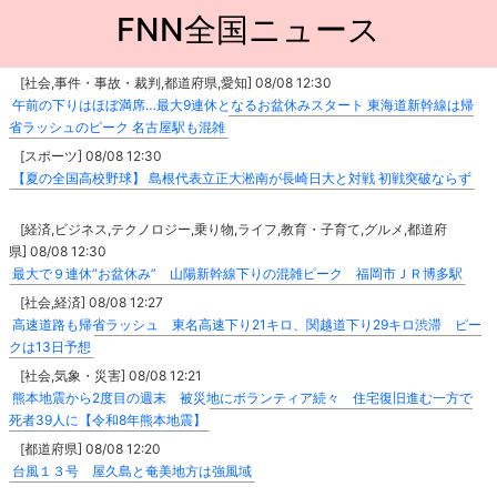
FNN全国ニュース
[社会,事件・事故・裁判,都道府県,愛知] 08/08 12:30
午前の下りはほぼ満席…最大9連休となるお盆休みスタート 東海道新幹線は帰
省ラッシュのピーク 名古屋駅も混雑
[スポーツ] 08/08 12:30
【夏の全国高校野球】 島根代表立正大淞南が長崎日大と対戦 初戦突破ならず
[経済,ビジネス,テクノロジー,乗り物,ライフ,教育・子育て,グルメ,都道府
県] 08/08 12:30
最大で９連休“お盆休み” 山陽新幹線下りの混雑ピーク 福岡市ＪＲ博多駅
[社会,経済] 08/08 12:27
高速道路も帰省ラッシュ 東名高速下り21キロ、関越道下り29キロ渋滞 ピー
クは13日予想
[社会,気象・災害] 08/08 12:21
熊本地震から2度目の週末 被災地にボランティア続々 住宅復旧進む一方で
死者39人に【令和8年熊本地震】
[都道府県] 08/08 12:20
台風１３号 屋久島と奄美地方は強風域