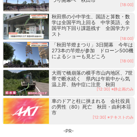
[18:00]
秋田県の小中学生、国語と算数・数
学は全国平均上回る 中学英語、全
国平均下回り課題残す 全国学力テ
スト
[18:00]
「秋田竿燈まつり」3日開幕 今年は
273本の竿燈が参加 ドローン500機
によるショーも見どころ
[18:00]
大雨で橋崩落の横手市山内地区、7世
帯で断水続く 県内は午前中から気
温上昇、熱中症に注意 秋田
[12:30] ※静止画のみ
車のドアと柱に挟まれる 会社役員
の男性（80）死亡 秋田・由利本荘
市
[12:30] ※テキストのみ
-PR-