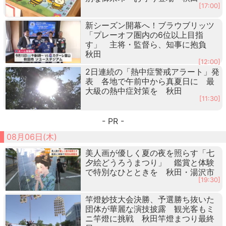
[17:00]
新シーズン開幕へ！ブラウブリッツ
「プレーオフ圏内の6位以上目指
す」 主将・監督ら、知事に抱負
秋田
[12:00]
2日連続の「熱中症警戒アラート」発
表 各地で午前中から真夏日に 最
大級の熱中症対策を 秋田
[11:30]
- PR -
08月06日(木)
美人画が優しく夏の夜を照らす「七
夕絵どうろうまつり」 鑑賞と体験
で特別なひとときを 秋田・湯沢市
[19:30]
竿燈妙技大会決勝、予選勝ち抜いた
団体が華麗な演技披露 観光客もミ
ニ竿燈に挑戦 秋田竿燈まつり最終