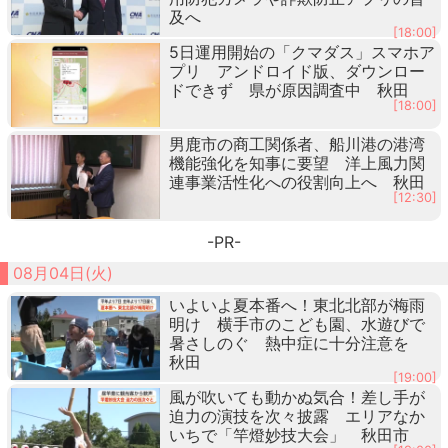
及へ
[18:00]
5日運用開始の「クマダス」スマホア
プリ アンドロイド版、ダウンロー
ドできず 県が原因調査中 秋田
[18:00]
男鹿市の商工関係者、船川港の港湾
機能強化を知事に要望 洋上風力関
連事業活性化への役割向上へ 秋田
[12:30]
-PR-
08月04日(火)
いよいよ夏本番へ！東北北部が梅雨
明け 横手市のこども園、水遊びで
暑さしのぐ 熱中症に十分注意を
秋田
[19:00]
風が吹いても動かぬ気合！差し手が
迫力の演技を次々披露 エリアなか
いちで「竿燈妙技大会」 秋田市