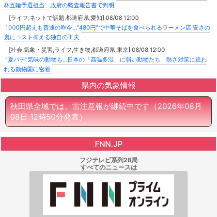
杯五輪予選担当 政府の監査報告書で判明
[ライフ,ネットで話題,都道府県,愛知] 08/08 12:00
1000円超えも普通の昨今…“480円”で中華そばを食べられるラーメン店 安さの
裏にコスト抑える独自の工夫
[社会,気象・災害,ライフ,生き物,都道府県,東京] 08/08 12:00
“夏バテ”気味の動物も…日本の「高温多湿」に弱い動物たち 熱さ対策に追わ
れる動物園に密着
県内の気象情報
秋田県全域では、雷注意報が継続中です
（2026年08月
08日 12時50分発表）
FNN.JP
フジテレビ系列28局
すべてのニュースは