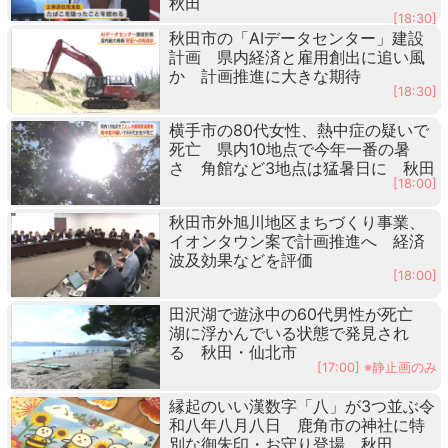
秋田
[18:30]
秋田市の「AIデータセンター」建設
計画 県内経済と雇用創出に追い風
か 計画推進に大きな期待
[18:30]
横手市の80代女性、熱中症の疑いで
死亡 県内10地点で今年一番の暑
さ 角館など3地点は猛暑日に 秋田
[18:00]
秋田市外旭川地区まちづくり事業、
イオンタウン案で計画推進へ 経済
波及効果などを評価
[18:00]
田沢湖で遊泳中の60代男性が死亡
湖に浮かんでいる状態で発見され
る 秋田・仙北市
[17:00] ※静止画のみ
縁起のいい漢数字「八」が3つ並ぶ令
和八年八月八日 鹿角市の神社に特
別な御朱印・お守り登場 秋田