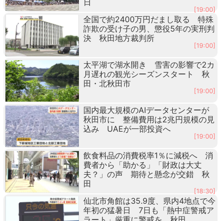
日
[19:00]
全国で約2400万円だまし取る 特殊
詐欺の受け子の男、懲役5年の実刑判
決 秋田地方裁判所
[19:00]
太平湖で湖水開き 雪害の影響で2カ
月遅れの観光シーズンスタート 秋
田・北秋田市
[19:00]
国内最大規模のAIデータセンターが
秋田市に 整備費用は2兆円規模の見
込み UAEが一部投資へ
[19:00]
飲食料品の消費税率1％に減税へ 消
費者から「助かる」「財政は大丈
夫？」の声 期待と懸念が交錯 秋
田
[18:30]
仙北市角館は35.9度、県内4地点で今
年初の猛暑日 7日も「熱中症警戒ア
ラート」厳重に警戒を 秋田