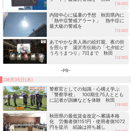
[18:00]
内陸中心に猛暑の予想 秋田県内に
「熱中症警戒アラート」 熱中症に
最大級の警戒を
[12:00]
あでやかな美人画の絵灯籠、夜の街
を照らす 湯沢市伝統の「七夕絵ど
うろうまつり」7日まで 秋田
[12:00]
-PR-
08月05日(水)
警察官としての知識・心構え学ぶ
「警察学校」 100期生75人ととも
に記者が訓練などを体験 秋田
[19:00]
秋田県の最低賃金改定へ審議本格
化 労働者側1151円・使用者側1072
円を提示 結論は持ち越し