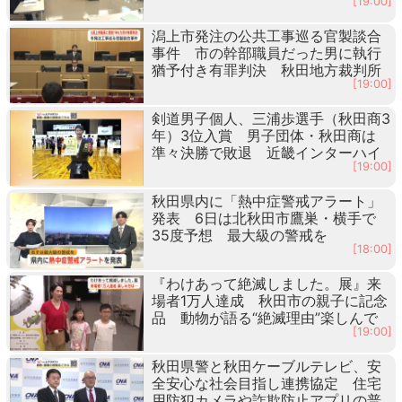
[19:00]
潟上市発注の公共工事巡る官製談合
事件 市の幹部職員だった男に執行
猶予付き有罪判決 秋田地方裁判所
[19:00]
剣道男子個人、三浦歩選手（秋田商3
年）3位入賞 男子団体・秋田商は
準々決勝で敗退 近畿インターハイ
[19:00]
秋田県内に「熱中症警戒アラート」
発表 6日は北秋田市鷹巣・横手で
35度予想 最大級の警戒を
[18:00]
『わけあって絶滅しました。展』来
場者1万人達成 秋田市の親子に記念
品 動物が語る“絶滅理由”楽しんで
[19:00]
秋田県警と秋田ケーブルテレビ、安
全安心な社会目指し連携協定 住宅
用防犯カメラや詐欺防止アプリの普