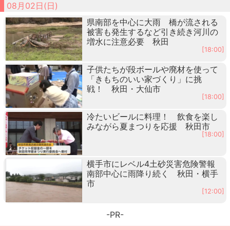
08月02日(日)
県南部を中心に大雨 橋が流される
被害も発生するなど引き続き河川の
増水に注意必要 秋田
[18:00]
子供たちが段ボールや廃材を使って
「きもちのいい家づくり」に挑
戦！ 秋田・大仙市
[18:00]
冷たいビールに料理！ 飲食を楽し
みながら夏まつりを応援 秋田市
[18:00]
横手市にレベル4土砂災害危険警報
南部中心に雨降り続く 秋田・横手
市
[12:00]
-PR-