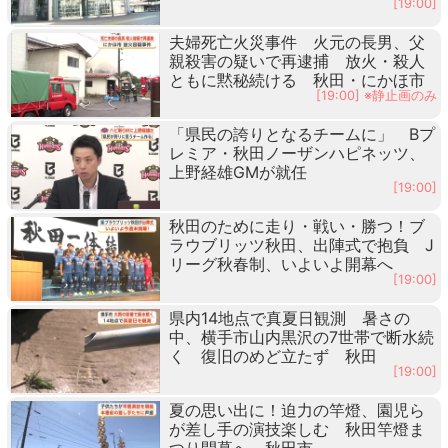
[19:00]
夫婦死亡火災事件 火元の長男、父
親殺害の疑いで再逮捕 放火・殺人
ともに黙秘続ける 秋田・にかほ市
[19:00] ※静止画のみ
「県民の誇りとなるチームに」 Bプ
レミア・秋田ノーザンハピネッツ、
上野経雄GMが就任
[19:00]
秋田のために走り・戦い・勝つ！ブ
ラウブリッツ秋田、出陣式で抱負 J
リーグ秋春制、いよいよ開幕へ
[19:00]
県内14地点で真夏日観測 暑さの
中、横手市山内黒沢の7世帯で断水続
く 復旧のめど立たず 秋田
[19:00]
夏の思い出に！迫力の竿燈、園児ら
が差し手の演技楽しむ 秋田竿燈ま
つり開幕へ 秋田市