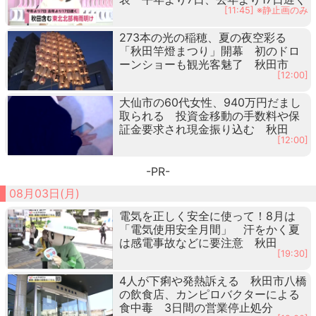
[11:45] ※静止画のみ
273本の光の稲穂、夏の夜空彩る
「秋田竿燈まつり」開幕 初のドロ
ーンショーも観光客魅了 秋田市
[12:00]
大仙市の60代女性、940万円だまし
取られる 投資金移動の手数料や保
証金要求され現金振り込む 秋田
[12:00]
-PR-
08月03日(月)
電気を正しく安全に使って！8月は
「電気使用安全月間」 汗をかく夏
は感電事故などに要注意 秋田
[19:30]
4人が下痢や発熱訴える 秋田市八橋
の飲食店、カンピロバクターによる
食中毒 3日間の営業停止処分