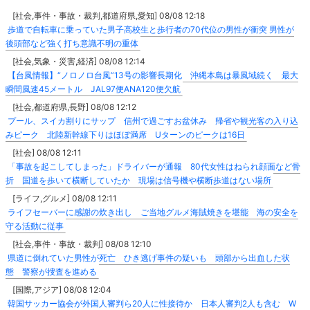
[社会,事件・事故・裁判,都道府県,愛知] 08/08 12:18
歩道で自転車に乗っていた男子高校生と歩行者の70代位の男性が衝突 男性が
後頭部など強く打ち意識不明の重体
[社会,気象・災害,経済] 08/08 12:14
【台風情報】“ノロノロ台風”13号の影響長期化 沖縄本島は暴風域続く 最大
瞬間風速45メートル JAL97便ANA120便欠航
[社会,都道府県,長野] 08/08 12:12
プール、スイカ割りにサップ 信州で過ごすお盆休み 帰省や観光客の入り込
みピーク 北陸新幹線下りはほぼ満席 Uターンのピークは16日
[社会] 08/08 12:11
「事故を起こしてしまった」ドライバーが通報 80代女性はねられ顔面など骨
折 国道を歩いて横断していたか 現場は信号機や横断歩道はない場所
[ライフ,グルメ] 08/08 12:11
ライフセーバーに感謝の炊き出し ご当地グルメ海賊焼きを堪能 海の安全を
守る活動に従事
[社会,事件・事故・裁判] 08/08 12:10
県道に倒れていた男性が死亡 ひき逃げ事件の疑いも 頭部から出血した状
態 警察が捜査を進める
[国際,アジア] 08/08 12:04
韓国サッカー協会が外国人審判ら20人に性接待か 日本人審判2人も含む W