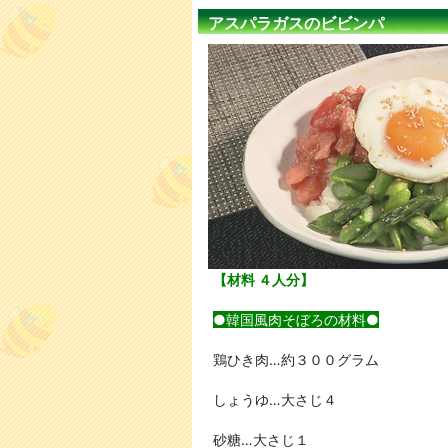
アスパラガスのビビンパ
【材料 ４人分】
●韓国風肉そぼろの材料●
鶏ひき肉…約３００グラム
しょうゆ…大さじ４
砂糖…大さじ１