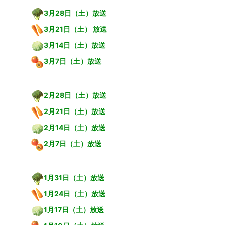
3月28日（土）放送
3月21日（土） 放送
3月14日（土）放送
3月7日（土）放送
2月28日（土）放送
2月21日（土）放送
2月14日（土）放送
2月7日（土）放送
1月31日（土）放送
1月24日（土）放送
1月17日（土）放送