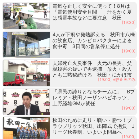
電気を正しく安全に使って！8月は
「電気使用安全月間」 汗をかく夏
は感電事故などに要注意 秋田
[19:30]
4人が下痢や発熱訴える 秋田市八橋
の飲食店、カンピロバクターによる
食中毒 3日間の営業停止処分
[19:00]
夫婦死亡火災事件 火元の長男、父
親殺害の疑いで再逮捕 放火・殺人
ともに黙秘続ける 秋田・にかほ市
[19:00] ※静止画のみ
「県民の誇りとなるチームに」 Bプ
レミア・秋田ノーザンハピネッツ、
上野経雄GMが就任
[19:00]
秋田のために走り・戦い・勝つ！ブ
ラウブリッツ秋田、出陣式で抱負 J
リーグ秋春制、いよいよ開幕へ
[19:00]