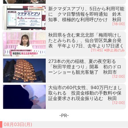
新クマダスアプリ、5日から利用可能
に クマ目撃情報を即時通知 鈴木
知事、積極的な利用呼びかけ 秋田
[18:00]
秋田県を含む東北北部「梅雨明けし
たとみられる」、仙台管区気象台発
表 平年より7日、去年より17日遅く
[11:45] ※静止画のみ
273本の光の稲穂、夏の夜空彩る
「秋田竿燈まつり」開幕 初のドロ
ーンショーも観光客魅了 秋田市
[12:00]
大仙市の60代女性、940万円だまし
取られる 投資金移動の手数料や保
証金要求され現金振り込む 秋田
[12:00]
-PR-
08月03日(月)