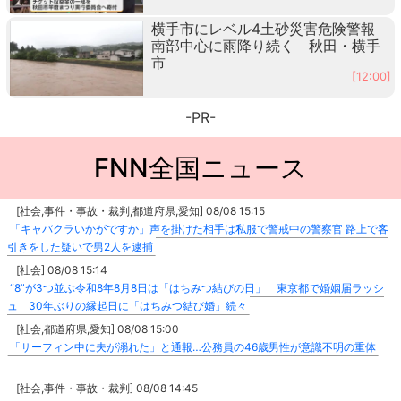
横手市にレベル4土砂災害危険警報
南部中心に雨降り続く 秋田・横手
市
[12:00]
-PR-
FNN全国ニュース
[社会,事件・事故・裁判,都道府県,愛知] 08/08 15:15
「キャバクラいかがですか」声を掛けた相手は私服で警戒中の警察官 路上で客
引きをした疑いで男2人を逮捕
[社会] 08/08 15:14
“8”が3つ並ぶ令和8年8月8日は「はちみつ結びの日」 東京都で婚姻届ラッシ
ュ 30年ぶりの縁起日に「はちみつ結び婚」続々
[社会,都道府県,愛知] 08/08 15:00
「サーフィン中に夫が溺れた」と通報…公務員の46歳男性が意識不明の重体
[社会,事件・事故・裁判] 08/08 14:45