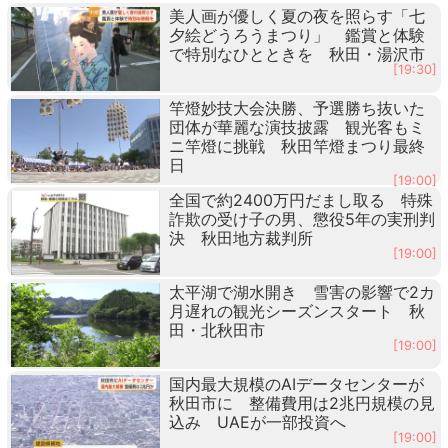
美人画が優しく夏の夜を照らす「七
夕絵どうろうまつり」 鑑賞と体験
で特別なひとときを 秋田・湯沢市
[19:30]
竿燈妙技大会決勝、予選勝ち抜いた
団体が華麗な演技披露 観光客もミ
ニ竿燈に挑戦 秋田竿燈まつり最終
日
[19:00]
全国で約2400万円だまし取る 特殊
詐欺の受け子の男、懲役5年の実刑判
決 秋田地方裁判所
[19:00]
太平湖で湖水開き 雪害の影響で2カ
月遅れの観光シーズンスタート 秋
田・北秋田市
[19:00]
国内最大規模のAIデータセンターが
秋田市に 整備費用は2兆円規模の見
込み UAEが一部投資へ
[19:00]