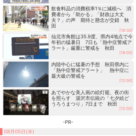
飲食料品の消費税率1％に減税へ 消
費者から「助かる」「財政は大丈
夫？」の声 期待と懸念が交錯 秋
田
[18:30]
仙北市角館は35.9度、県内4地点で今
年初の猛暑日 7日も「熱中症警戒ア
ラート」厳重に警戒を 秋田
[18:00]
内陸中心に猛暑の予想 秋田県内に
「熱中症警戒アラート」 熱中症に
最大級の警戒を
[12:00]
あでやかな美人画の絵灯籠、夜の街
を照らす 湯沢市伝統の「七夕絵ど
うろうまつり」7日まで 秋田
[12:00]
-PR-
08月05日(水)