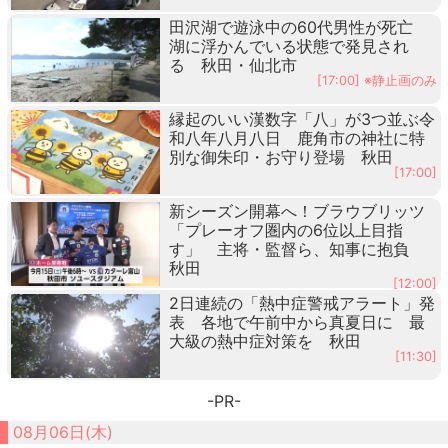
田沢湖で遊泳中の60代男性が死亡
湖に浮かんでいる状態で発見され
る 秋田・仙北市
[17:00] ※静止画のみ
縁起のいい漢数字「八」が3つ並ぶ令
和八年八月八日 鹿角市の神社に特
別な御朱印・お守り登場 秋田
[17:00]
新シーズン開幕へ！ブラウブリッツ
「プレーオフ圏内の6位以上目指
す」 主将・監督ら、知事に抱負
秋田
[12:00]
2日連続の「熱中症警戒アラート」発
表 各地で午前中から真夏日に 最
大級の熱中症対策を 秋田
[11:30]
-PR-
08月06日(木)