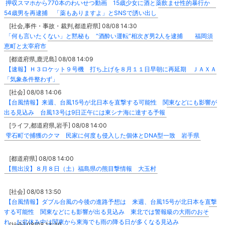
押収スマホから770本のわいせつ動画 15歳少女に酒と薬飲ませ性的暴行か
54歳男を再逮捕 「薬もありますよ」とSNSで誘い出し
[社会,事件・事故・裁判,都道府県] 08/08 14:30
「何も言いたくない」と黙秘も “酒酔い運転”相次ぎ男2人を逮捕 福岡須
恵町と太宰府市
[都道府県,鹿児島] 08/08 14:09
【速報】Ｈ３ロケット９号機 打ち上げを８月１１日早朝に再延期 ＪＡＸＡ
「気象条件整わず」
[社会] 08/08 14:06
【台風情報】来週、台風15号が北日本を直撃する可能性 関東などにも影響が
出る見込み 台風13号は9日正午には東シナ海に達する予報
[ライフ,都道府県,岩手] 08/08 14:00
雫石町で捕獲のクマ 民家に何度も侵入した個体とDNA型一致 岩手県
[都道府県] 08/08 14:00
【熊出没】８月８日（土）福島県の熊目撃情報 大玉村
[社会] 08/08 13:50
【台風情報】ダブル台風の今後の進路予想は 来週、台風15号が北日本を直撃
する可能性 関東などにも影響が出る見込み 東北では警報級の大雨のおそ
れ お盆休み中は関東から東海でも雨の降る日が多くなる見込み
[社会] 08/08 13:49