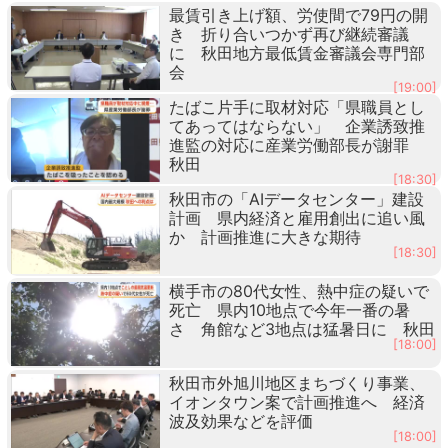
最賃引き上げ額、労使間で79円の開
き 折り合いつかず再び継続審議
に 秋田地方最低賃金審議会専門部
会
[19:00]
たばこ片手に取材対応「県職員とし
てあってはならない」 企業誘致推
進監の対応に産業労働部長が謝罪
秋田
[18:30]
秋田市の「AIデータセンター」建設
計画 県内経済と雇用創出に追い風
か 計画推進に大きな期待
[18:30]
横手市の80代女性、熱中症の疑いで
死亡 県内10地点で今年一番の暑
さ 角館など3地点は猛暑日に 秋田
[18:00]
秋田市外旭川地区まちづくり事業、
イオンタウン案で計画推進へ 経済
波及効果などを評価
[18:00]