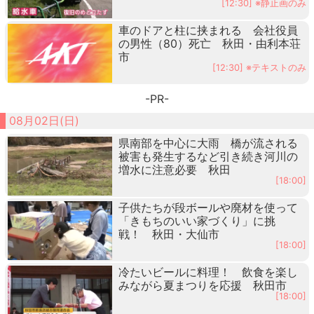
[12:30] ※静止画のみ
車のドアと柱に挟まれる 会社役員
の男性（80）死亡 秋田・由利本荘
市
[12:30] ※テキストのみ
-PR-
08月02日(日)
県南部を中心に大雨 橋が流される
被害も発生するなど引き続き河川の
増水に注意必要 秋田
[18:00]
子供たちが段ボールや廃材を使って
「きもちのいい家づくり」に挑
戦！ 秋田・大仙市
[18:00]
冷たいビールに料理！ 飲食を楽し
みながら夏まつりを応援 秋田市
[18:00]