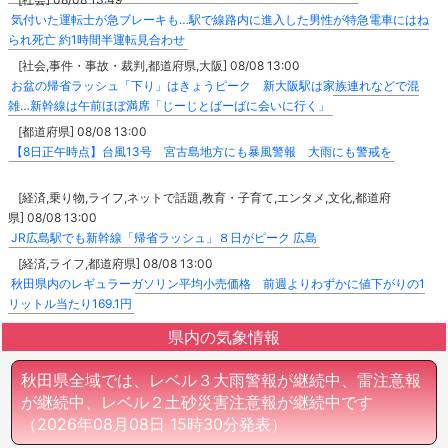
気付いた運転士が急ブレーキも…駅で線路内に進入した男性が特急電車にはね
られ死亡 約1時間半運転見合わせ
[社会,事件・事故・裁判,都道府県,大阪] 08/08 13:00
お盆の帰省ラッシュ「下り」はきょうピーク 新大阪駅は家族連れなどで混
雑…新幹線は午前ほぼ満席「じーじとばーばに会いに行く」
[都道府県] 08/08 13:00
【8日正午時点】台風13号 宮古島地方にも暴風警報 大雨にも警戒を
[経済,乗り物,ライフ,ネットで話題,教育・子育て,エンタメ,文化,都道府
県] 08/08 13:00
JR広島駅でも新幹線「帰省ラッシュ」８日がピーク 広島
[経済,ライフ,都道府県] 08/08 13:00
秋田県内のレギュラーガソリン平均小売価格 前週よりわずかに値下がりの1
リットル当たり169.1円
県内の気象情報
秋田県全域では、レベル３大雨警報が継続中、雷注意報
が継続中、レベル２土砂災害注意報が継続中です
（2026年08月08日 15時30分発表）