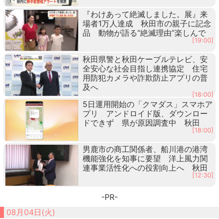
『わけあって絶滅しました。展』来
場者1万人達成 秋田市の親子に記念
品 動物が語る“絶滅理由”楽しんで
[19:00]
秋田県警と秋田ケーブルテレビ、安
全安心な社会目指し連携協定 住宅
用防犯カメラや詐欺防止アプリの普
及へ
[18:00]
5日運用開始の「クマダス」スマホア
プリ アンドロイド版、ダウンロー
ドできず 県が原因調査中 秋田
[18:00]
男鹿市の商工関係者、船川港の港湾
機能強化を知事に要望 洋上風力関
連事業活性化への役割向上へ 秋田
[12:30]
-PR-
08月04日(火)