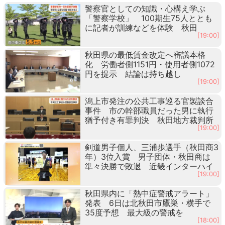
警察官としての知識・心構え学ぶ
「警察学校」 100期生75人ととも
に記者が訓練などを体験 秋田
[19:00]
秋田県の最低賃金改定へ審議本格
化 労働者側1151円・使用者側1072
円を提示 結論は持ち越し
[19:00]
潟上市発注の公共工事巡る官製談合
事件 市の幹部職員だった男に執行
猶予付き有罪判決 秋田地方裁判所
[19:00]
剣道男子個人、三浦歩選手（秋田商3
年）3位入賞 男子団体・秋田商は
準々決勝で敗退 近畿インターハイ
[19:00]
秋田県内に「熱中症警戒アラート」
発表 6日は北秋田市鷹巣・横手で
35度予想 最大級の警戒を
[18:00]