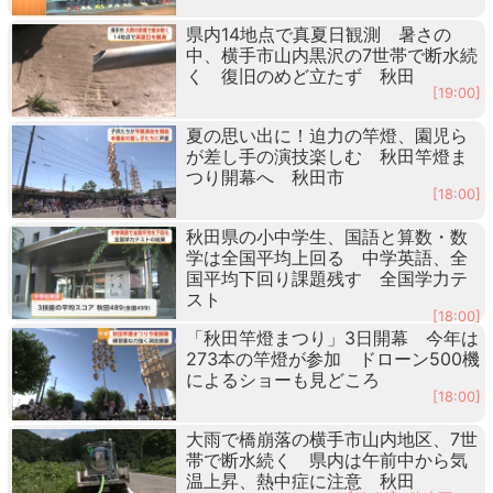
県内14地点で真夏日観測 暑さの
中、横手市山内黒沢の7世帯で断水続
く 復旧のめど立たず 秋田
[19:00]
夏の思い出に！迫力の竿燈、園児ら
が差し手の演技楽しむ 秋田竿燈ま
つり開幕へ 秋田市
[18:00]
秋田県の小中学生、国語と算数・数
学は全国平均上回る 中学英語、全
国平均下回り課題残す 全国学力テ
スト
[18:00]
「秋田竿燈まつり」3日開幕 今年は
273本の竿燈が参加 ドローン500機
によるショーも見どころ
[18:00]
大雨で橋崩落の横手市山内地区、7世
帯で断水続く 県内は午前中から気
温上昇、熱中症に注意 秋田