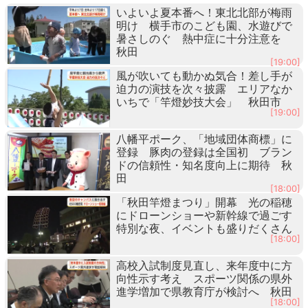
いよいよ夏本番へ！東北北部が梅雨
明け 横手市のこども園、水遊びで
暑さしのぐ 熱中症に十分注意を
秋田
[19:00]
風が吹いても動かぬ気合！差し手が
迫力の演技を次々披露 エリアなか
いちで「竿燈妙技大会」 秋田市
[19:00]
八幡平ポーク、「地域団体商標」に
登録 豚肉の登録は全国初 ブラン
ドの信頼性・知名度向上に期待 秋
田
[18:00]
「秋田竿燈まつり」開幕 光の稲穂
にドローンショーや新幹線で過ごす
特別な夜、イベントも盛りだくさん
[18:00]
高校入試制度見直し、来年度中に方
向性示す考え スポーツ関係の県外
進学増加で県教育庁が検討へ 秋田
[18:00]